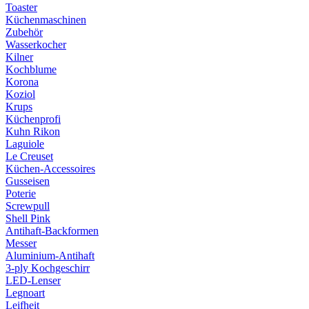
Toaster
Küchenmaschinen
Zubehör
Wasserkocher
Kilner
Kochblume
Korona
Koziol
Krups
Küchenprofi
Kuhn Rikon
Laguiole
Le Creuset
Küchen-Accessoires
Gusseisen
Poterie
Screwpull
Shell Pink
Antihaft-Backformen
Messer
Aluminium-Antihaft
3-ply Kochgeschirr
LED-Lenser
Legnoart
Leifheit