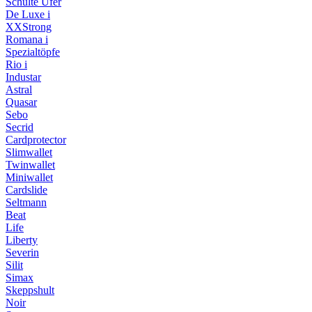
Schulte Ufer
De Luxe i
XXStrong
Romana i
Spezialtöpfe
Rio i
Industar
Astral
Quasar
Sebo
Secrid
Cardprotector
Slimwallet
Twinwallet
Miniwallet
Cardslide
Seltmann
Beat
Life
Liberty
Severin
Silit
Simax
Skeppshult
Noir