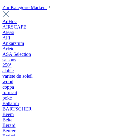
Zur Kategorie Marken
AdHoc
AIRSCAPE
Alessi
Alfi
Ankarsrum
Ariete
ASA Selection
saisons
250°
atable
variete du soleil
wood
coppa
form'art
poké
Ballarini
BARTSCHER
Beem
Beka
Berard
Beurer