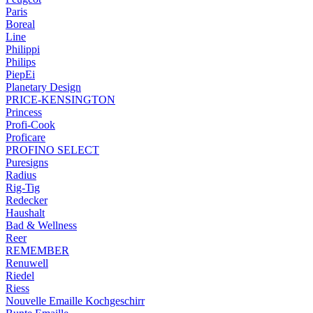
Paris
Boreal
Line
Philippi
Philips
PiepEi
Planetary Design
PRICE-KENSINGTON
Princess
Profi-Cook
Proficare
PROFINO SELECT
Puresigns
Radius
Rig-Tig
Redecker
Haushalt
Bad & Wellness
Reer
REMEMBER
Renuwell
Riedel
Riess
Nouvelle Emaille Kochgeschirr