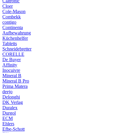
Clatronic
Cloer
Cole-Mason
Combekk
contigo
Continenta
Aufbewahrung
Küchenhelfer
Tabletts
Schneidebretter
CORELLE
De Buyer
Affinity
Inocuivre
Mineral B
Mineral B Pro
Prima Matera
deejo
Delonghi
DK Verlag
Duralex
Durgol
ECM
Ehlers
Efbe-Schott