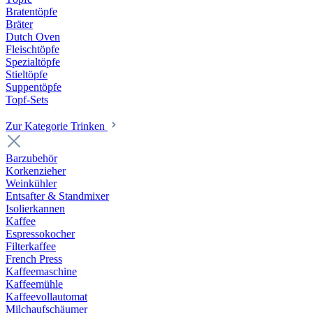
Bratentöpfe
Bräter
Dutch Oven
Fleischtöpfe
Spezialtöpfe
Stieltöpfe
Suppentöpfe
Topf-Sets
Zur Kategorie Trinken
Barzubehör
Korkenzieher
Weinkühler
Entsafter & Standmixer
Isolierkannen
Kaffee
Espressokocher
Filterkaffee
French Press
Kaffeemaschine
Kaffeemühle
Kaffeevollautomat
Milchaufschäumer