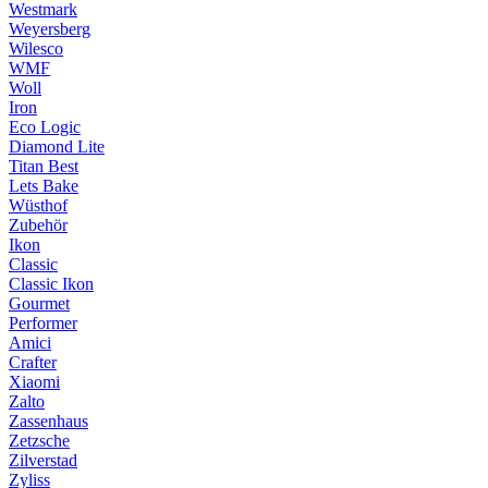
Westmark
Weyersberg
Wilesco
WMF
Woll
Iron
Eco Logic
Diamond Lite
Titan Best
Lets Bake
Wüsthof
Zubehör
Ikon
Classic
Classic Ikon
Gourmet
Performer
Amici
Crafter
Xiaomi
Zalto
Zassenhaus
Zetzsche
Zilverstad
Zyliss