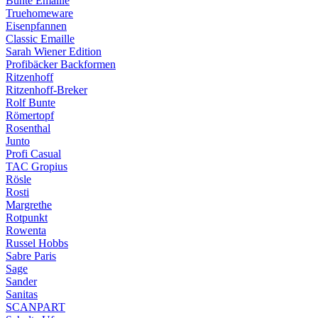
Bunte Emaille
Truehomeware
Eisenpfannen
Classic Emaille
Sarah Wiener Edition
Profibäcker Backformen
Ritzenhoff
Ritzenhoff-Breker
Rolf Bunte
Römertopf
Rosenthal
Junto
Profi Casual
TAC Gropius
Rösle
Rosti
Margrethe
Rotpunkt
Rowenta
Russel Hobbs
Sabre Paris
Sage
Sander
Sanitas
SCANPART