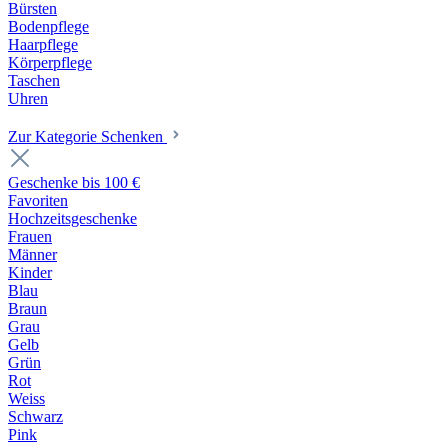
Bürsten
Bodenpflege
Haarpflege
Körperpflege
Taschen
Uhren
Zur Kategorie Schenken
Geschenke bis 100 €
Favoriten
Hochzeitsgeschenke
Frauen
Männer
Kinder
Blau
Braun
Grau
Gelb
Grün
Rot
Weiss
Schwarz
Pink