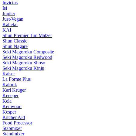
Invictus
Isi
Jupiter
Just-Vegan
Kaheku
KAI
Shun Premier Tim Mälzer
Shun Classic
Shun Nagare
Seki Magoroku Composite
Seki Magoroku Redwood
Seki Magoroku Shoso
Seki Magoroku Kinju
Kaiser
La Forme Plus
Kalorik
Karl Krüger
Keeeper
Kela
Kenwood
Kesper
KitchenAid
Food Processor
Stabmixer
Standmixer