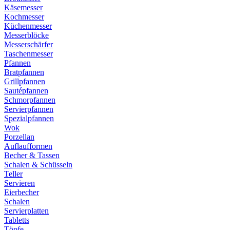
Käsemesser
Kochmesser
Küchenmesser
Messerblöcke
Messerschärfer
Taschenmesser
Pfannen
Bratpfannen
Grillpfannen
Sautépfannen
Schmorpfannen
Servierpfannen
Spezialpfannen
Wok
Porzellan
Auflaufformen
Becher & Tassen
Schalen & Schüsseln
Teller
Servieren
Eierbecher
Schalen
Servierplatten
Tabletts
Töpfe