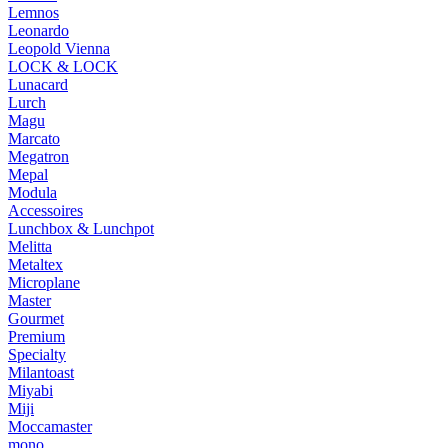
Lemnos
Leonardo
Leopold Vienna
LOCK & LOCK
Lunacard
Lurch
Magu
Marcato
Megatron
Mepal
Modula
Accessoires
Lunchbox & Lunchpot
Melitta
Metaltex
Microplane
Master
Gourmet
Premium
Specialty
Milantoast
Miyabi
Miji
Moccamaster
mono