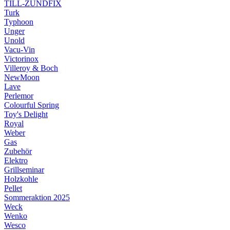
TILL-ZÜNDFIX
Turk
Typhoon
Unger
Unold
Vacu-Vin
Victorinox
Villeroy & Boch
NewMoon
Lave
Perlemor
Colourful Spring
Toy's Delight
Royal
Weber
Gas
Zubehör
Elektro
Grillseminar
Holzkohle
Pellet
Sommeraktion 2025
Weck
Wenko
Wesco