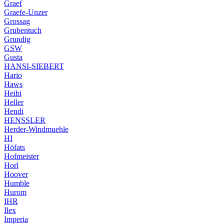
Graef
Graefe-Unzer
Grossag
Grubentuch
Grundig
GSW
Gusta
HANSI-SIEBERT
Hario
Haws
Heibi
Heller
Hendi
HENSSLER
Herder-Windmuehle
HI
Höfats
Hofmeister
Horl
Hoover
Humble
Hurom
IHR
Ilex
Imperia