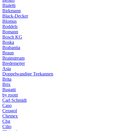
Berkel
Bialetti
Birkmann
Black-Decker
Blomus
Boddels
Bomann
Bosch KG
Boska
Brabantia
Braun
Brainstream
Bredemeijer
Asia
Doppelwandige Teekannen
Brita
Brix
Bugatti
by room
Carl Schmidt
Caso
Ceragol
Chemex
Chg
Cilio