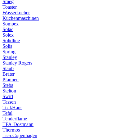
Smeg
Toaster
Wasserkocher
Küchenmaschinen
Sompex
Solac
Solex
Solidline
Solis
Spring
Stanley
Stanley Rogers
Staub
Bräter
Pfannen
Steba
Stelton
Swirl
Tassen
TeakHaus
Tefal
Tenderflame
TFA-Dostmann
Thermos
Tica-Copenhagen