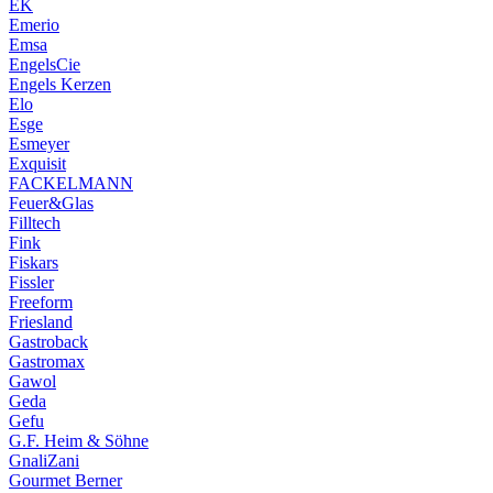
EK
Emerio
Emsa
EngelsCie
Engels Kerzen
Elo
Esge
Esmeyer
Exquisit
FACKELMANN
Feuer&Glas
Filltech
Fink
Fiskars
Fissler
Freeform
Friesland
Gastroback
Gastromax
Gawol
Geda
Gefu
G.F. Heim & Söhne
GnaliZani
Gourmet Berner