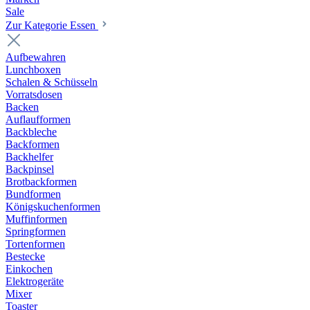
Sale
Zur Kategorie Essen
Aufbewahren
Lunchboxen
Schalen & Schüsseln
Vorratsdosen
Backen
Auflaufformen
Backbleche
Backformen
Backhelfer
Backpinsel
Brotbackformen
Bundformen
Königskuchenformen
Muffinformen
Springformen
Tortenformen
Bestecke
Einkochen
Elektrogeräte
Mixer
Toaster