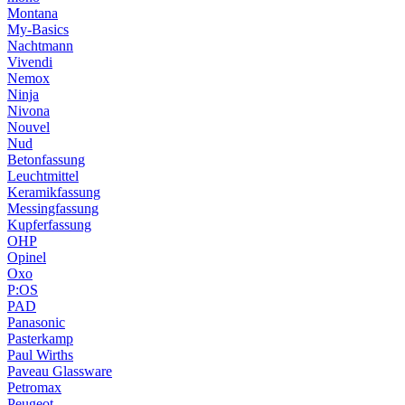
Montana
My-Basics
Nachtmann
Vivendi
Nemox
Ninja
Nivona
Nouvel
Nud
Betonfassung
Leuchtmittel
Keramikfassung
Messingfassung
Kupferfassung
OHP
Opinel
Oxo
P:OS
PAD
Panasonic
Pasterkamp
Paul Wirths
Paveau Glassware
Petromax
Peugeot