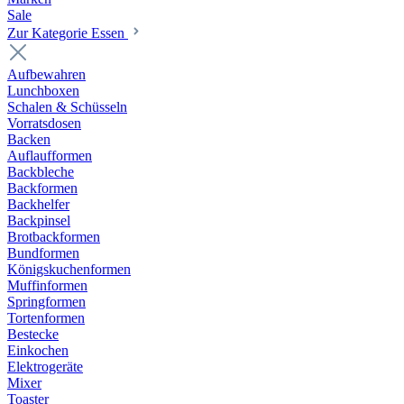
Sale
Zur Kategorie Essen
Aufbewahren
Lunchboxen
Schalen & Schüsseln
Vorratsdosen
Backen
Auflaufformen
Backbleche
Backformen
Backhelfer
Backpinsel
Brotbackformen
Bundformen
Königskuchenformen
Muffinformen
Springformen
Tortenformen
Bestecke
Einkochen
Elektrogeräte
Mixer
Toaster