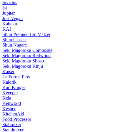
Invictus
Isi
Jupiter
Just-Vegan
Kaheku
KAI
Shun Premier Tim Mälzer
Shun Classic
Shun Nagare
Seki Magoroku Composite
Seki Magoroku Redwood
Seki Magoroku Shoso
Seki Magoroku Kinju
Kaiser
La Forme Plus
Kalorik
Karl Krüger
Keeeper
Kela
Kenwood
Kesper
KitchenAid
Food Processor
Stabmixer
Standmixer