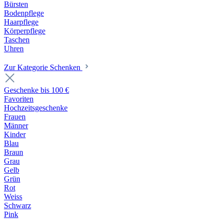
Bürsten
Bodenpflege
Haarpflege
Körperpflege
Taschen
Uhren
Zur Kategorie Schenken
Geschenke bis 100 €
Favoriten
Hochzeitsgeschenke
Frauen
Männer
Kinder
Blau
Braun
Grau
Gelb
Grün
Rot
Weiss
Schwarz
Pink