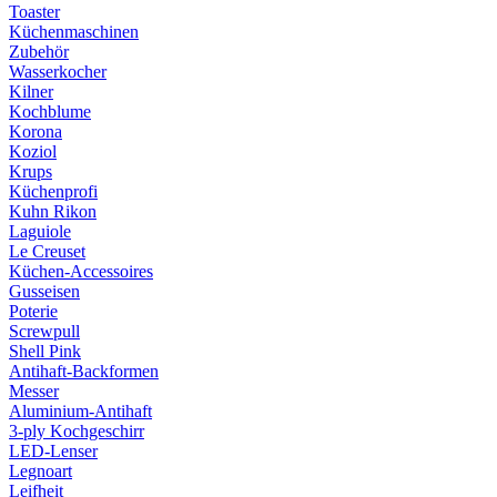
Toaster
Küchenmaschinen
Zubehör
Wasserkocher
Kilner
Kochblume
Korona
Koziol
Krups
Küchenprofi
Kuhn Rikon
Laguiole
Le Creuset
Küchen-Accessoires
Gusseisen
Poterie
Screwpull
Shell Pink
Antihaft-Backformen
Messer
Aluminium-Antihaft
3-ply Kochgeschirr
LED-Lenser
Legnoart
Leifheit