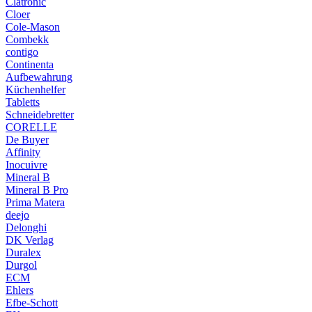
Clatronic
Cloer
Cole-Mason
Combekk
contigo
Continenta
Aufbewahrung
Küchenhelfer
Tabletts
Schneidebretter
CORELLE
De Buyer
Affinity
Inocuivre
Mineral B
Mineral B Pro
Prima Matera
deejo
Delonghi
DK Verlag
Duralex
Durgol
ECM
Ehlers
Efbe-Schott