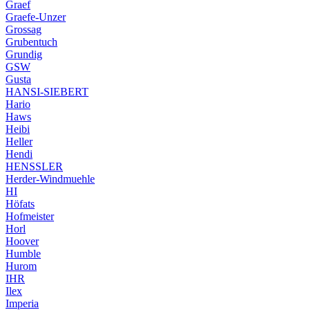
Graef
Graefe-Unzer
Grossag
Grubentuch
Grundig
GSW
Gusta
HANSI-SIEBERT
Hario
Haws
Heibi
Heller
Hendi
HENSSLER
Herder-Windmuehle
HI
Höfats
Hofmeister
Horl
Hoover
Humble
Hurom
IHR
Ilex
Imperia