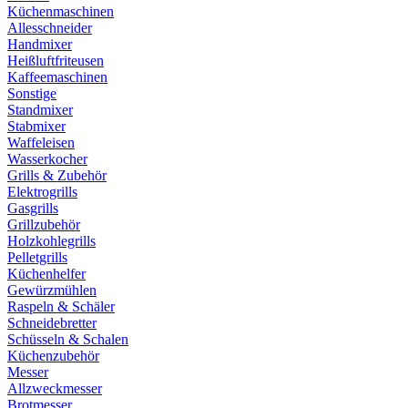
Küchenmaschinen
Allesschneider
Handmixer
Heißluftfriteusen
Kaffeemaschinen
Sonstige
Standmixer
Stabmixer
Waffeleisen
Wasserkocher
Grills & Zubehör
Elektrogrills
Gasgrills
Grillzubehör
Holzkohlegrills
Pelletgrills
Küchenhelfer
Gewürzmühlen
Raspeln & Schäler
Schneidebretter
Schüsseln & Schalen
Küchenzubehör
Messer
Allzweckmesser
Brotmesser