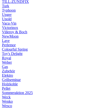
TILL-ZÜNDFIX
Turk
Typhoon
Unger
Unold
Vacu-Vin
Victorinox
Villeroy & Boch
NewMoon
Lave
Perlemor
Colourful Spring
Toy's Delight
Royal
Weber
Gas
Zubehör
Elektro
Grillseminar
Holzkohle
Pellet
Sommeraktion 2025
Weck
Wenko
Wesco