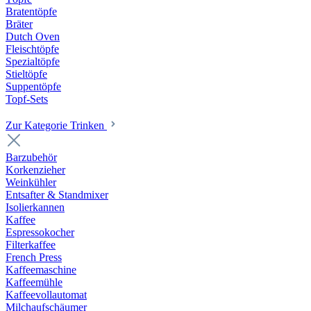
Bratentöpfe
Bräter
Dutch Oven
Fleischtöpfe
Spezialtöpfe
Stieltöpfe
Suppentöpfe
Topf-Sets
Zur Kategorie Trinken
Barzubehör
Korkenzieher
Weinkühler
Entsafter & Standmixer
Isolierkannen
Kaffee
Espressokocher
Filterkaffee
French Press
Kaffeemaschine
Kaffeemühle
Kaffeevollautomat
Milchaufschäumer