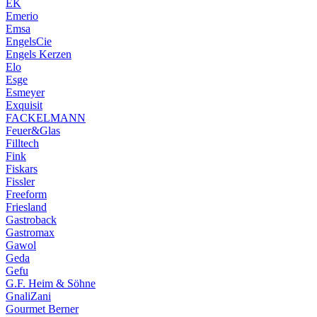
EK
Emerio
Emsa
EngelsCie
Engels Kerzen
Elo
Esge
Esmeyer
Exquisit
FACKELMANN
Feuer&Glas
Filltech
Fink
Fiskars
Fissler
Freeform
Friesland
Gastroback
Gastromax
Gawol
Geda
Gefu
G.F. Heim & Söhne
GnaliZani
Gourmet Berner