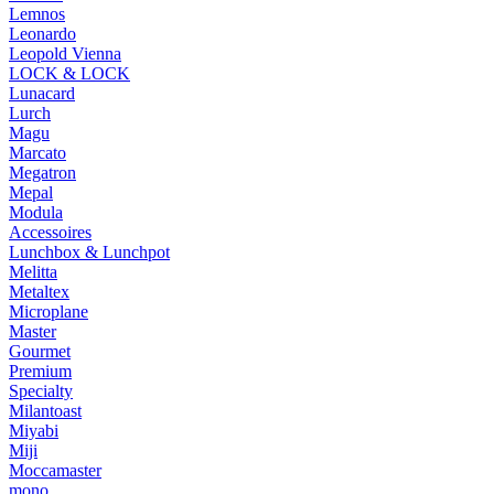
Lemnos
Leonardo
Leopold Vienna
LOCK & LOCK
Lunacard
Lurch
Magu
Marcato
Megatron
Mepal
Modula
Accessoires
Lunchbox & Lunchpot
Melitta
Metaltex
Microplane
Master
Gourmet
Premium
Specialty
Milantoast
Miyabi
Miji
Moccamaster
mono