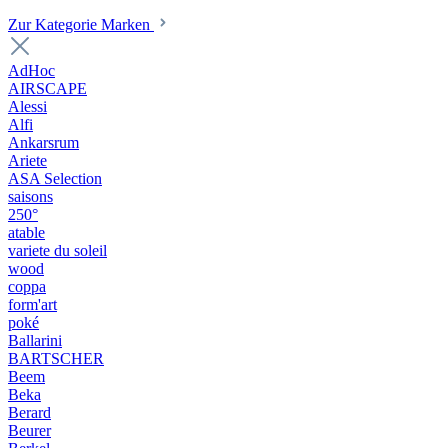
Zur Kategorie Marken
AdHoc
AIRSCAPE
Alessi
Alfi
Ankarsrum
Ariete
ASA Selection
saisons
250°
atable
variete du soleil
wood
coppa
form'art
poké
Ballarini
BARTSCHER
Beem
Beka
Berard
Beurer