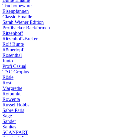
Bunte Emaille
Truehomeware
Eisenpfannen
Classic Emaille
Sarah Wiener Edition
Profibäcker Backformen
Ritzenhoff
Ritzenhoff-Breker
Rolf Bunte
Römertopf
Rosenthal
Junto
Profi Casual
TAC Gropius
Rösle
Rosti
Margrethe
Rotpunkt
Rowenta
Russel Hobbs
Sabre Paris
Sage
Sander
Sanitas
SCANPART