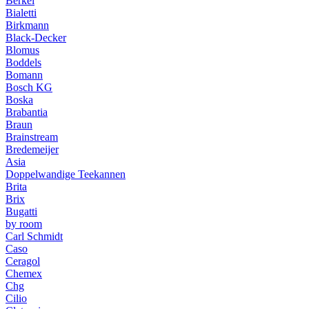
Berkel
Bialetti
Birkmann
Black-Decker
Blomus
Boddels
Bomann
Bosch KG
Boska
Brabantia
Braun
Brainstream
Bredemeijer
Asia
Doppelwandige Teekannen
Brita
Brix
Bugatti
by room
Carl Schmidt
Caso
Ceragol
Chemex
Chg
Cilio