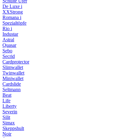
Schulte Ufer
De Luxe i
XXStrong
Romana i
Spezialtöpfe
Rio i
Industar
Astral
Quasar
Sebo
Secrid
Cardprotector
Slimwallet
Twinwallet
Miniwallet
Cardslide
Seltmann
Beat
Life
Liberty
Severin
Silit
Simax
Skeppshult
Noir