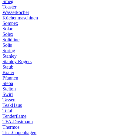
Smeg
Toaster
Wasserkocher
Küchenmaschinen
Sompex
Solac
Solex
Solidline
Solis
Spring
Stanley
Stanley Rogers
Staub
Bräter
Pfannen
Steba
Stelton
Swirl
Tassen
TeakHaus
Tefal
Tenderflame
TFA-Dostmann
Thermos
Tica-Copenhagen