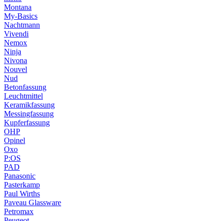
Montana
My-Basics
Nachtmann
Vivendi
Nemox
Ninja
Nivona
Nouvel
Nud
Betonfassung
Leuchtmittel
Keramikfassung
Messingfassung
Kupferfassung
OHP
Opinel
Oxo
P:OS
PAD
Panasonic
Pasterkamp
Paul Wirths
Paveau Glassware
Petromax
Peugeot