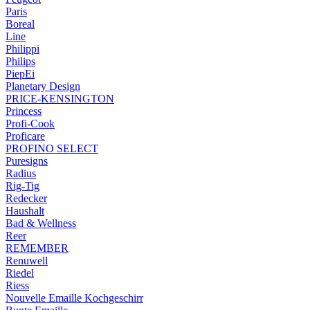
Paris
Boreal
Line
Philippi
Philips
PiepEi
Planetary Design
PRICE-KENSINGTON
Princess
Profi-Cook
Proficare
PROFINO SELECT
Puresigns
Radius
Rig-Tig
Redecker
Haushalt
Bad & Wellness
Reer
REMEMBER
Renuwell
Riedel
Riess
Nouvelle Emaille Kochgeschirr