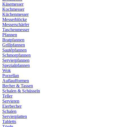
Käsemesser
Kochmesser
Küchenmesser
Messerblöcke
Messerschärfer
Taschenmesser
Pfannen
Bratpfannen
Grillpfannen
Sautépfannen
Schmorpfannen
Servierpfannen
Spezialpfannen
Wok
Porzellan
Auflaufformen
Becher & Tassen
Schalen & Schüsseln
Teller
Servieren
Eierbecher
Schalen
Servierplatten
Tabletts
Töpfe