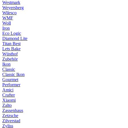
Westmark
Weyersberg
Wilesco
WMF
Woll
Iron
Eco Logic
Diamond Lite
Titan Best
Lets Bake
Wüsthof
Zubehör
Ikon
Classic
Classic Ikon
Gourmet
Performer
Amici
Crafter
Xiaomi
Zalto
Zassenhaus
Zetzsche
Zilverstad
Zyliss