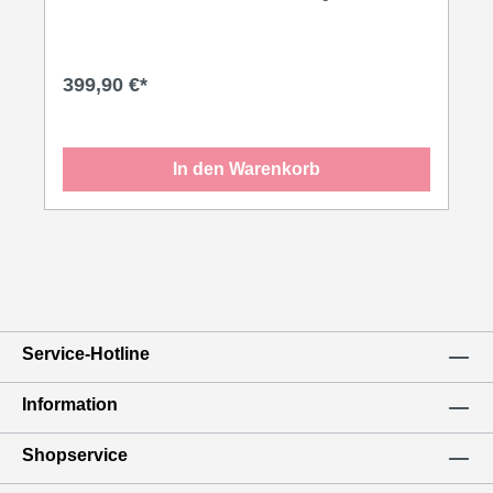
Warmhalten durch 2 Heizkreisläufe, Geeignet für die
kommerzielle Anwendung, Max. 2.500 W Leistung
und ein hochwertiges Edelstahlgehäuse,
Schukostecker CEE 7/7
399,90 €*
In den Warenkorb
Service-Hotline
Information
Shopservice