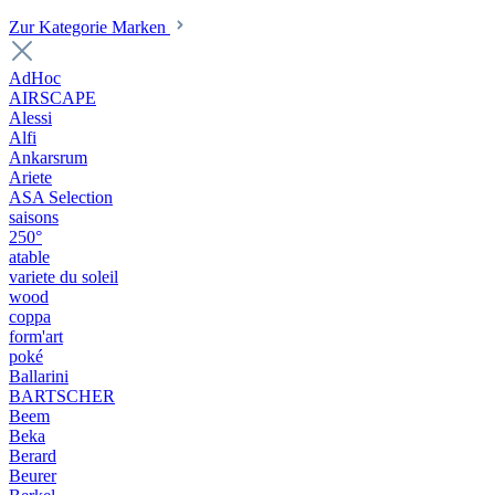
Zur Kategorie Marken
AdHoc
AIRSCAPE
Alessi
Alfi
Ankarsrum
Ariete
ASA Selection
saisons
250°
atable
variete du soleil
wood
coppa
form'art
poké
Ballarini
BARTSCHER
Beem
Beka
Berard
Beurer