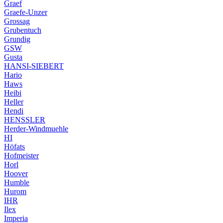
Graef
Graefe-Unzer
Grossag
Grubentuch
Grundig
GSW
Gusta
HANSI-SIEBERT
Hario
Haws
Heibi
Heller
Hendi
HENSSLER
Herder-Windmuehle
HI
Höfats
Hofmeister
Horl
Hoover
Humble
Hurom
IHR
Ilex
Imperia