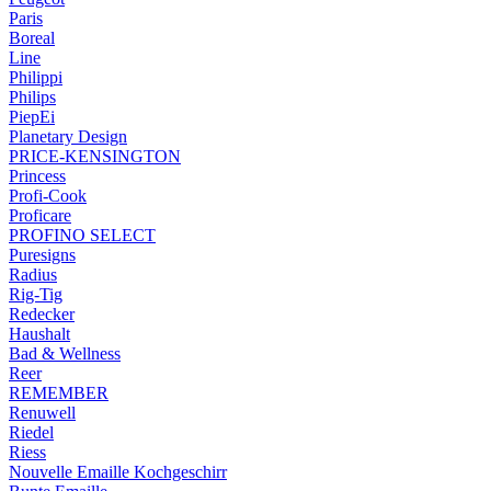
Paris
Boreal
Line
Philippi
Philips
PiepEi
Planetary Design
PRICE-KENSINGTON
Princess
Profi-Cook
Proficare
PROFINO SELECT
Puresigns
Radius
Rig-Tig
Redecker
Haushalt
Bad & Wellness
Reer
REMEMBER
Renuwell
Riedel
Riess
Nouvelle Emaille Kochgeschirr