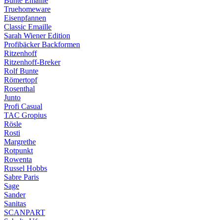
Bunte Emaille
Truehomeware
Eisenpfannen
Classic Emaille
Sarah Wiener Edition
Profibäcker Backformen
Ritzenhoff
Ritzenhoff-Breker
Rolf Bunte
Römertopf
Rosenthal
Junto
Profi Casual
TAC Gropius
Rösle
Rosti
Margrethe
Rotpunkt
Rowenta
Russel Hobbs
Sabre Paris
Sage
Sander
Sanitas
SCANPART