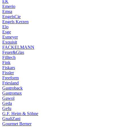
EK
Emerio
Emsa
EngelsCie
Engels Kerzen
Elo
Esge
Esmeyer
Exquisit
FACKELMANN
Feuer&Glas
Filltech
Fink
Fiskars
Fissler
Freeform
Friesland
Gastroback
Gastromax
Gawol
Geda
Gefu
G.F. Heim & Söhne
GnaliZani
Gourmet Berner