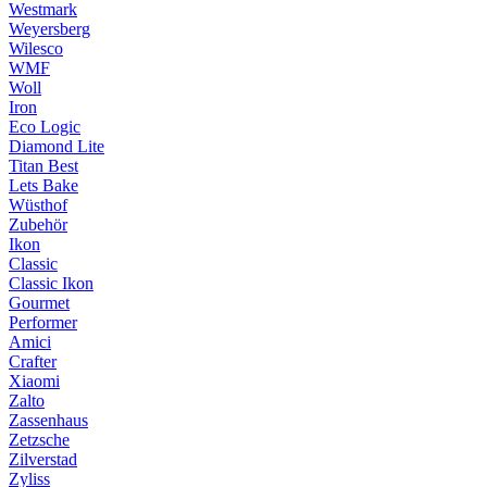
Westmark
Weyersberg
Wilesco
WMF
Woll
Iron
Eco Logic
Diamond Lite
Titan Best
Lets Bake
Wüsthof
Zubehör
Ikon
Classic
Classic Ikon
Gourmet
Performer
Amici
Crafter
Xiaomi
Zalto
Zassenhaus
Zetzsche
Zilverstad
Zyliss