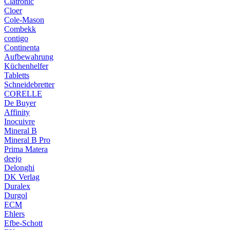
Clatronic
Cloer
Cole-Mason
Combekk
contigo
Continenta
Aufbewahrung
Küchenhelfer
Tabletts
Schneidebretter
CORELLE
De Buyer
Affinity
Inocuivre
Mineral B
Mineral B Pro
Prima Matera
deejo
Delonghi
DK Verlag
Duralex
Durgol
ECM
Ehlers
Efbe-Schott