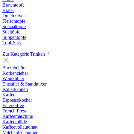
Bratentöpfe
Bräter
Dutch Oven
Fleischtöpfe
Spezialtöpfe
Stieltöpfe
Suppentöpfe
Topf-Sets
Zur Kategorie Trinken
Barzubehör
Korkenzieher
Weinkühler
Entsafter & Standmixer
Isolierkannen
Kaffee
Espressokocher
Filterkaffee
French Press
Kaffeemaschine
Kaffeemühle
Kaffeevollautomat
Milchaufschäumer