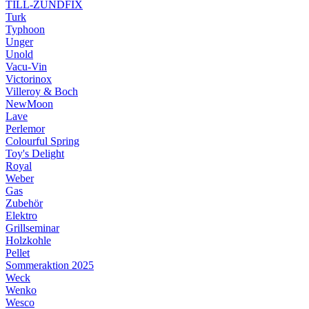
TILL-ZÜNDFIX
Turk
Typhoon
Unger
Unold
Vacu-Vin
Victorinox
Villeroy & Boch
NewMoon
Lave
Perlemor
Colourful Spring
Toy's Delight
Royal
Weber
Gas
Zubehör
Elektro
Grillseminar
Holzkohle
Pellet
Sommeraktion 2025
Weck
Wenko
Wesco