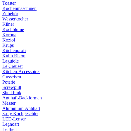
Toaster
Küchenmaschinen
Zubehör
Wasserkocher
Kilner
Kochblume
Korona
Koziol
Krups
Küchenprofi
Kuhn Rikon
Laguiole
Le Creuset
Küchen-Accessoires
Gusseisen
Poterie
Screwpull
Shell Pink
Antihaft-Backformen
Messer
Aluminium-Antihaft
3-ply Kochgeschirr
LED-Lenser
Legnoart
Leifheit