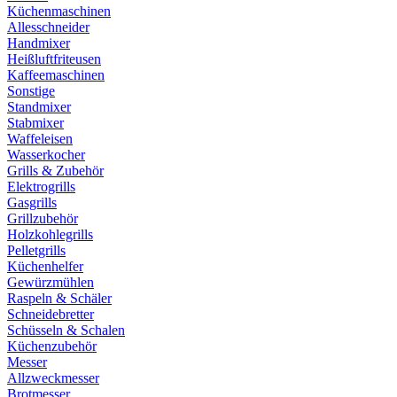
Küchenmaschinen
Allesschneider
Handmixer
Heißluftfriteusen
Kaffeemaschinen
Sonstige
Standmixer
Stabmixer
Waffeleisen
Wasserkocher
Grills & Zubehör
Elektrogrills
Gasgrills
Grillzubehör
Holzkohlegrills
Pelletgrills
Küchenhelfer
Gewürzmühlen
Raspeln & Schäler
Schneidebretter
Schüsseln & Schalen
Küchenzubehör
Messer
Allzweckmesser
Brotmesser