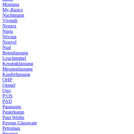
Montana
My-Basics
Nachtmann
Vivendi
Nemox
Ninja
Nivona
Nouvel
Nud
Betonfassung
Leuchtmittel
Keramikfassung
Messingfassung
Kupferfassung
OHP
Opinel
Oxo
P:OS
PAD
Panasonic
Pasterkamp
Paul Wirths
Paveau Glassware
Petromax
Peugeot