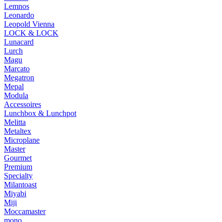
Lemnos
Leonardo
Leopold Vienna
LOCK & LOCK
Lunacard
Lurch
Magu
Marcato
Megatron
Mepal
Modula
Accessoires
Lunchbox & Lunchpot
Melitta
Metaltex
Microplane
Master
Gourmet
Premium
Specialty
Milantoast
Miyabi
Miji
Moccamaster
mono