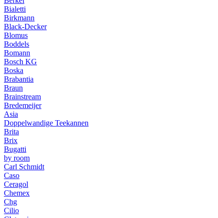
Berkel
Bialetti
Birkmann
Black-Decker
Blomus
Boddels
Bomann
Bosch KG
Boska
Brabantia
Braun
Brainstream
Bredemeijer
Asia
Doppelwandige Teekannen
Brita
Brix
Bugatti
by room
Carl Schmidt
Caso
Ceragol
Chemex
Chg
Cilio