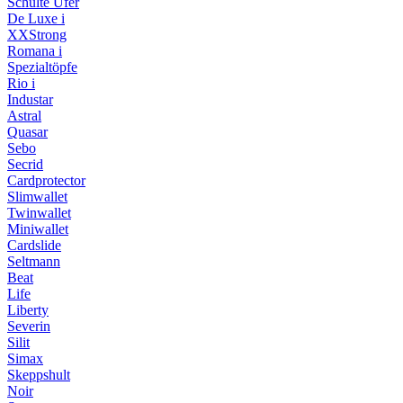
Schulte Ufer
De Luxe i
XXStrong
Romana i
Spezialtöpfe
Rio i
Industar
Astral
Quasar
Sebo
Secrid
Cardprotector
Slimwallet
Twinwallet
Miniwallet
Cardslide
Seltmann
Beat
Life
Liberty
Severin
Silit
Simax
Skeppshult
Noir