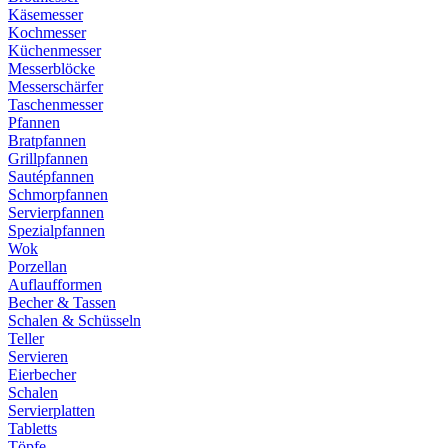
Käsemesser
Kochmesser
Küchenmesser
Messerblöcke
Messerschärfer
Taschenmesser
Pfannen
Bratpfannen
Grillpfannen
Sautépfannen
Schmorpfannen
Servierpfannen
Spezialpfannen
Wok
Porzellan
Auflaufformen
Becher & Tassen
Schalen & Schüsseln
Teller
Servieren
Eierbecher
Schalen
Servierplatten
Tabletts
Töpfe