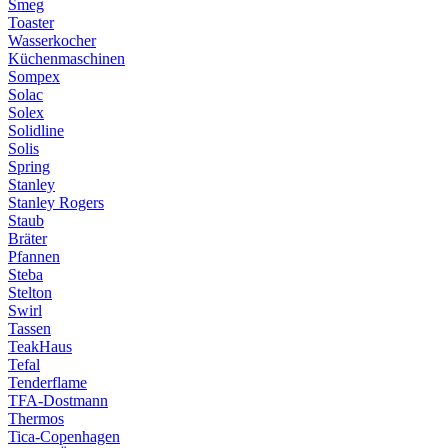
Smeg
Toaster
Wasserkocher
Küchenmaschinen
Sompex
Solac
Solex
Solidline
Solis
Spring
Stanley
Stanley Rogers
Staub
Bräter
Pfannen
Steba
Stelton
Swirl
Tassen
TeakHaus
Tefal
Tenderflame
TFA-Dostmann
Thermos
Tica-Copenhagen