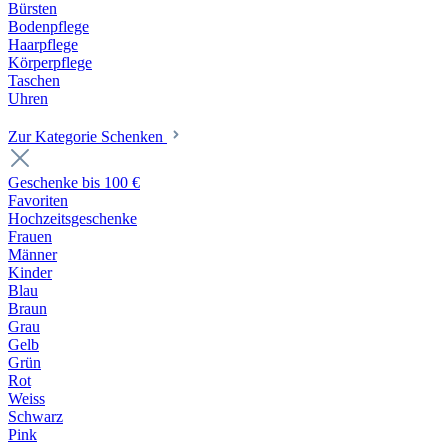
Bürsten
Bodenpflege
Haarpflege
Körperpflege
Taschen
Uhren
Zur Kategorie Schenken
Geschenke bis 100 €
Favoriten
Hochzeitsgeschenke
Frauen
Männer
Kinder
Blau
Braun
Grau
Gelb
Grün
Rot
Weiss
Schwarz
Pink