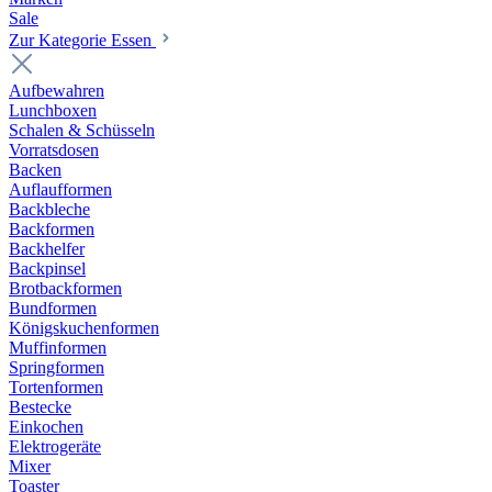
Sale
Zur Kategorie Essen
Aufbewahren
Lunchboxen
Schalen & Schüsseln
Vorratsdosen
Backen
Auflaufformen
Backbleche
Backformen
Backhelfer
Backpinsel
Brotbackformen
Bundformen
Königskuchenformen
Muffinformen
Springformen
Tortenformen
Bestecke
Einkochen
Elektrogeräte
Mixer
Toaster