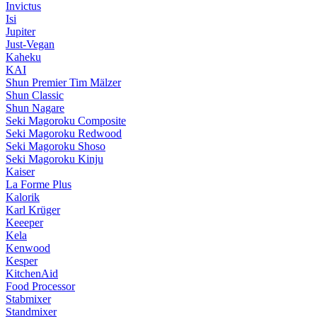
Invictus
Isi
Jupiter
Just-Vegan
Kaheku
KAI
Shun Premier Tim Mälzer
Shun Classic
Shun Nagare
Seki Magoroku Composite
Seki Magoroku Redwood
Seki Magoroku Shoso
Seki Magoroku Kinju
Kaiser
La Forme Plus
Kalorik
Karl Krüger
Keeeper
Kela
Kenwood
Kesper
KitchenAid
Food Processor
Stabmixer
Standmixer