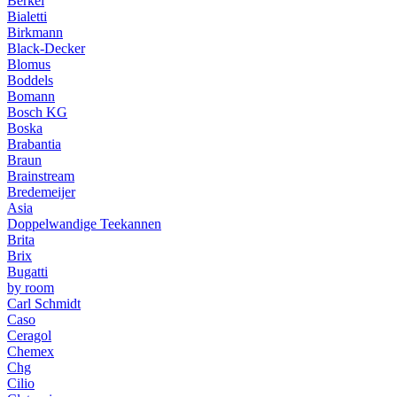
Berkel
Bialetti
Birkmann
Black-Decker
Blomus
Boddels
Bomann
Bosch KG
Boska
Brabantia
Braun
Brainstream
Bredemeijer
Asia
Doppelwandige Teekannen
Brita
Brix
Bugatti
by room
Carl Schmidt
Caso
Ceragol
Chemex
Chg
Cilio