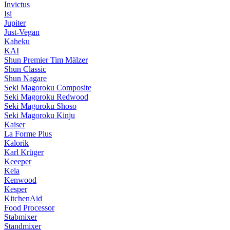
Invictus
Isi
Jupiter
Just-Vegan
Kaheku
KAI
Shun Premier Tim Mälzer
Shun Classic
Shun Nagare
Seki Magoroku Composite
Seki Magoroku Redwood
Seki Magoroku Shoso
Seki Magoroku Kinju
Kaiser
La Forme Plus
Kalorik
Karl Krüger
Keeeper
Kela
Kenwood
Kesper
KitchenAid
Food Processor
Stabmixer
Standmixer