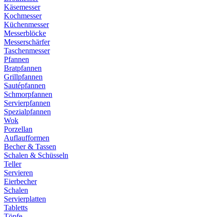
Käsemesser
Kochmesser
Küchenmesser
Messerblöcke
Messerschärfer
Taschenmesser
Pfannen
Bratpfannen
Grillpfannen
Sautépfannen
Schmorpfannen
Servierpfannen
Spezialpfannen
Wok
Porzellan
Auflaufformen
Becher & Tassen
Schalen & Schüsseln
Teller
Servieren
Eierbecher
Schalen
Servierplatten
Tabletts
Töpfe