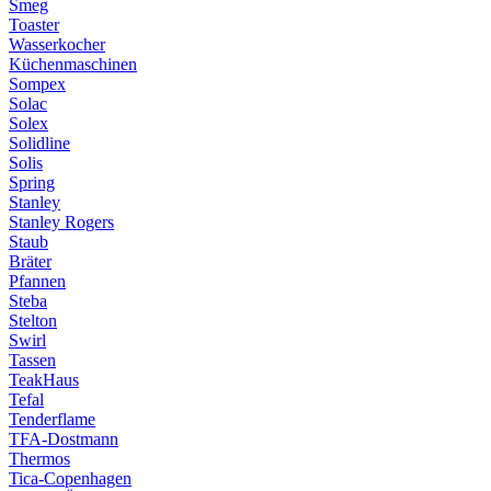
Smeg
Toaster
Wasserkocher
Küchenmaschinen
Sompex
Solac
Solex
Solidline
Solis
Spring
Stanley
Stanley Rogers
Staub
Bräter
Pfannen
Steba
Stelton
Swirl
Tassen
TeakHaus
Tefal
Tenderflame
TFA-Dostmann
Thermos
Tica-Copenhagen