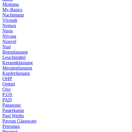
Montana
My-Basics
Nachtmann
Vivendi
Nemox
Ninja
Nivona
Nouvel
Nud
Betonfassung
Leuchtmittel
Keramikfassung
Messingfassung
Kupferfassung
OHP
Opinel
Oxo
P:OS
PAD
Panasonic
Pasterkamp
Paul Wirths
Paveau Glassware
Petromax
Peugeot