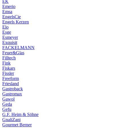
EK
Emerio
Emsa
EngelsCie
Engels Kerzen
Elo
Esge
Esmeyer
Exquisit
FACKELMANN
Feuer&Glas
Filltech
Fink
Fiskars
Fissler
Freeform
Friesland
Gastroback
Gastromax
Gawol
Geda
Gefu
G.F. Heim & Söhne
GnaliZani
Gourmet Berner