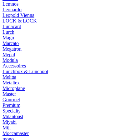
Lemnos
Leonardo
Leopold Vienna
LOCK & LOCK
Lunacard
Lurch
Magu
Marcato
Megatron
Mepal
Modula
Accessoires
Lunchbox & Lunchpot
Melitta
Metaltex
Microplane
Master
Gourmet
Premium
Specialty
Milantoast
Miyabi
Miji
Moccamaster
mono