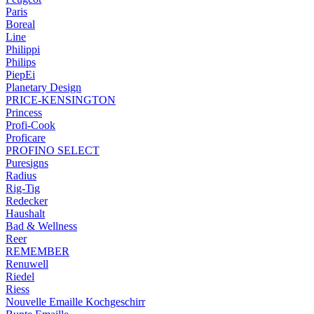
Paris
Boreal
Line
Philippi
Philips
PiepEi
Planetary Design
PRICE-KENSINGTON
Princess
Profi-Cook
Proficare
PROFINO SELECT
Puresigns
Radius
Rig-Tig
Redecker
Haushalt
Bad & Wellness
Reer
REMEMBER
Renuwell
Riedel
Riess
Nouvelle Emaille Kochgeschirr