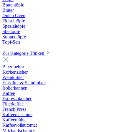
Bratentöpfe
Bräter
Dutch Oven
Fleischtöpfe
Spezialtöpfe
Stieltöpfe
Suppentöpfe
Topf-Sets
Zur Kategorie Trinken
Barzubehör
Korkenzieher
Weinkühler
Entsafter & Standmixer
Isolierkannen
Kaffee
Espressokocher
Filterkaffee
French Press
Kaffeemaschine
Kaffeemühle
Kaffeevollautomat
Milchaufschäumer