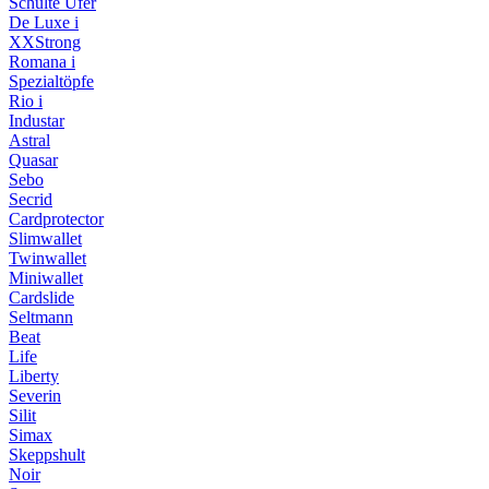
Schulte Ufer
De Luxe i
XXStrong
Romana i
Spezialtöpfe
Rio i
Industar
Astral
Quasar
Sebo
Secrid
Cardprotector
Slimwallet
Twinwallet
Miniwallet
Cardslide
Seltmann
Beat
Life
Liberty
Severin
Silit
Simax
Skeppshult
Noir