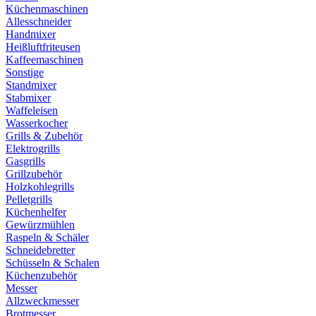
Küchenmaschinen
Allesschneider
Handmixer
Heißluftfriteusen
Kaffeemaschinen
Sonstige
Standmixer
Stabmixer
Waffeleisen
Wasserkocher
Grills & Zubehör
Elektrogrills
Gasgrills
Grillzubehör
Holzkohlegrills
Pelletgrills
Küchenhelfer
Gewürzmühlen
Raspeln & Schäler
Schneidebretter
Schüsseln & Schalen
Küchenzubehör
Messer
Allzweckmesser
Brotmesser