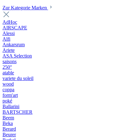
Zur Kategorie Marken
AdHoc
AIRSCAPE
Alessi
Alfi
Ankarsrum
Ariete
ASA Selection
saisons
250°
atable
variete du soleil
wood
coppa
form'art
poké
Ballarini
BARTSCHER
Beem
Beka
Berard
Beurer