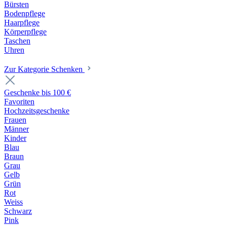
Bürsten
Bodenpflege
Haarpflege
Körperpflege
Taschen
Uhren
Zur Kategorie Schenken
Geschenke bis 100 €
Favoriten
Hochzeitsgeschenke
Frauen
Männer
Kinder
Blau
Braun
Grau
Gelb
Grün
Rot
Weiss
Schwarz
Pink