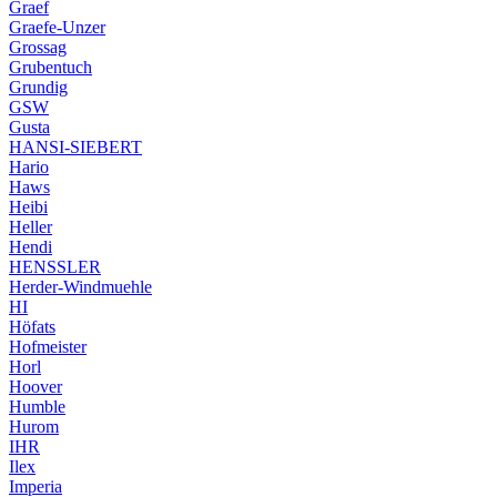
Graef
Graefe-Unzer
Grossag
Grubentuch
Grundig
GSW
Gusta
HANSI-SIEBERT
Hario
Haws
Heibi
Heller
Hendi
HENSSLER
Herder-Windmuehle
HI
Höfats
Hofmeister
Horl
Hoover
Humble
Hurom
IHR
Ilex
Imperia