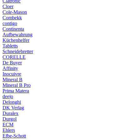
Clatronic
Cloer
Cole-Mason
Combekk
contigo
Continenta
Aufbewahrung
Küchenhelfer
Tabletts
Schneidebretter
CORELLE
De Buyer
Affinity
Inocuivre
Mineral B
Mineral B Pro
Prima Matera
deejo
Delonghi
DK Verlag
Duralex
Durgol
ECM
Ehlers
Efbe-Schott