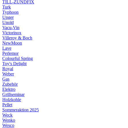
TILL-ZÜNDFIX
Turk
Typhoon
Unger
Unold
Vacu-Vin
Victorinox
Villeroy & Boch
NewMoon
Lave
Perlemor
Colourful Spring
Toy's Delight
Royal
Weber
Gas
Zubehör
Elektro
Grillseminar
Holzkohle
Pellet
Sommeraktion 2025
Weck
Wenko
Wesco