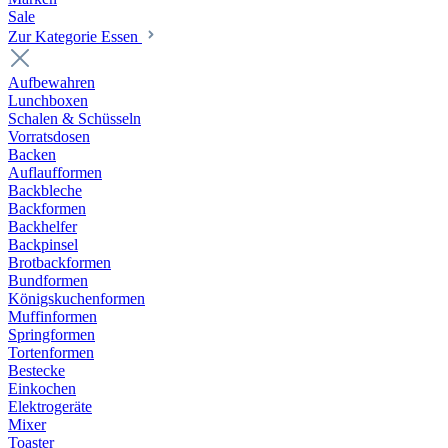
Sale
Zur Kategorie Essen
Aufbewahren
Lunchboxen
Schalen & Schüsseln
Vorratsdosen
Backen
Auflaufformen
Backbleche
Backformen
Backhelfer
Backpinsel
Brotbackformen
Bundformen
Königskuchenformen
Muffinformen
Springformen
Tortenformen
Bestecke
Einkochen
Elektrogeräte
Mixer
Toaster