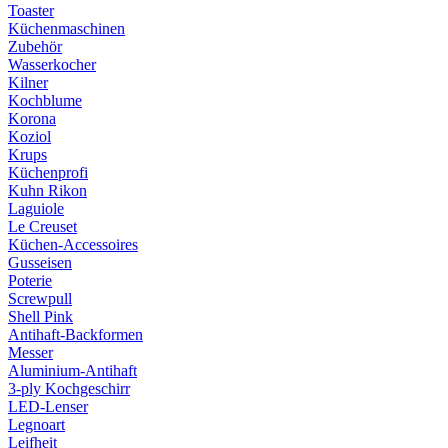
Toaster
Küchenmaschinen
Zubehör
Wasserkocher
Kilner
Kochblume
Korona
Koziol
Krups
Küchenprofi
Kuhn Rikon
Laguiole
Le Creuset
Küchen-Accessoires
Gusseisen
Poterie
Screwpull
Shell Pink
Antihaft-Backformen
Messer
Aluminium-Antihaft
3-ply Kochgeschirr
LED-Lenser
Legnoart
Leifheit