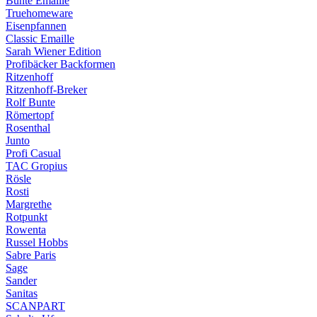
Bunte Emaille
Truehomeware
Eisenpfannen
Classic Emaille
Sarah Wiener Edition
Profibäcker Backformen
Ritzenhoff
Ritzenhoff-Breker
Rolf Bunte
Römertopf
Rosenthal
Junto
Profi Casual
TAC Gropius
Rösle
Rosti
Margrethe
Rotpunkt
Rowenta
Russel Hobbs
Sabre Paris
Sage
Sander
Sanitas
SCANPART