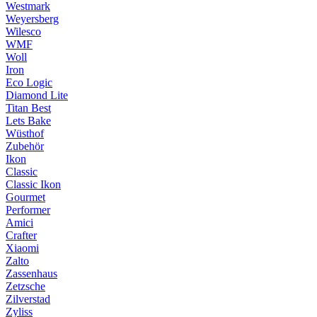
Westmark
Weyersberg
Wilesco
WMF
Woll
Iron
Eco Logic
Diamond Lite
Titan Best
Lets Bake
Wüsthof
Zubehör
Ikon
Classic
Classic Ikon
Gourmet
Performer
Amici
Crafter
Xiaomi
Zalto
Zassenhaus
Zetzsche
Zilverstad
Zyliss