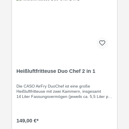
Heißluftfritteuse Duo Chef 2 in 1
Die CASO AirFry DuoChef ist eine große
Heißluftfritteuse mit zwei Kammern, insgesamt
14 Liter Fassungsvermögen (jeweils ca. 5,5 Liter pro
Kammer). Sie eignet sich sowohl als Doppelfritteuse
als auch als großer Air‑Fry‑Ofen. Mit dieser Fritteuse
kannst du nahezu fettfrei frittieren, backen oder
garen, für eine gesündere Ernährung. Die
149,00 €*
Temperatur lässt sich stufenweise von 50 bis 200 °C
einstellen, dazu gibt es einen Timer für bis zu 60