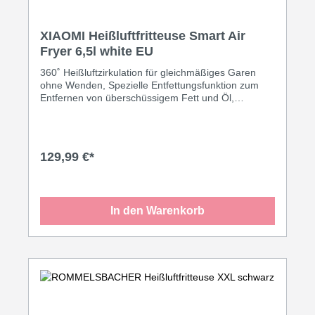
XIAOMI Heißluftfritteuse Smart Air
Fryer 6,5l white EU
360˚ Heißluftzirkulation für gleichmäßiges Garen
ohne Wenden, Spezielle Entfettungsfunktion zum
Entfernen von überschüssigem Fett und Öl,
Komfortable intelligente Steuerung mit 24-Stunden-
Planung, Cloud-Rezepten und vielem mehr, Hält die
Speisen nach dem Garen automatisch warm,
Besonders vielseitiger Temperaturbereich von 40˚C
129,99 €*
bis 220˚C, Großes Fassungsvermögen von 6,5l für
mehr Inhalt, Zweilagige PTFE-Antihaftbeschichtung
auf Wasserbasis - Mühelose Reinigung nach dem
Gebrauch, Leistung 1800W
In den Warenkorb