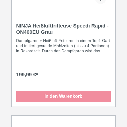
NINJA Heißluftfritteuse Speedi Rapid -
ON400EU Grau
Dampfgaren + Heißluft-Frittieren in einem Topf: Gart
und frittiert gesunde Mahlzeiten (bis zu 4 Portionen)
in Rekordzeit. Durch das Dampfgaren wird das
Essen durch Dampf gekocht und bleibt saftig. Durch
das Heißluft-Frittieren wird ein knuspriges Ergebnis
erzielt. 10 Zubereitungsarten: Speedi Meals,
Heißluft-Frittieren, Dampfgaren, Grillen, Backen und
199,99 €*
mehr. Inklusive antihaftbeschichtetem,
spülmaschinenfestem 5,7-Liter-Kochtopf, Cook &
Crisp Platte und einem Rezepteheft.
In den Warenkorb