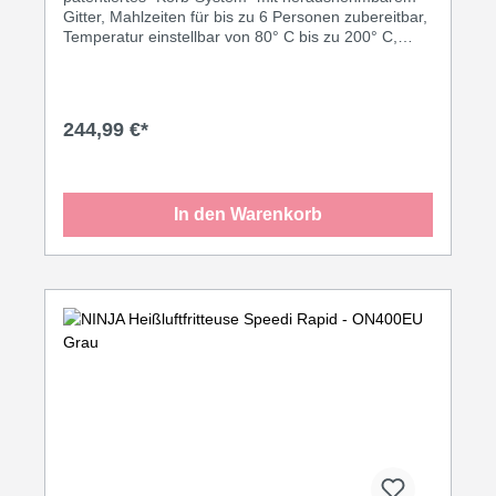
Gitter, Mahlzeiten für bis zu 6 Personen zubereitbar,
Temperatur einstellbar von 80° C bis zu 200° C,
frittieren ohne heißes Ölbad, Timer (bis zu 60
Minuten) mit automatischer Klingel,
Bedienoberfläche mit Touch-Screen, 8
voreingestellte Menüs: Pommes frites,
244,99 €*
Schweinsrippen, Shrimps, Kuchen, Pizza, Fisch,
Steak, Hähnchen, Kapazität: 4,2 L = 1.2 Kg (XL),
Edelstahl Gehäuse abgesetzt mit schwarzem
Kunststoff, Leistung 1.400 Watt, Schukostecker CEE
In den Warenkorb
7/7