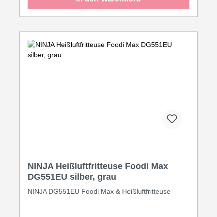
kg Pommes in einem Durchgang gleichmäßig und
fettarm frittiert werden. Auch zum Backen von
Kuchen und zum Grillen & Braten von Fingerfood
und Snacks ist diese Heißluftfritteuse perfekt,
gerade wenn es um Mengen für die ganze Familie
geht. Während der Zubereitung hat man dank
beleuchtetem Sichtfenster alles gut im Blick. 10
Programme, Temperaturwahl bis 200 °C,
Zeitschaltuhr – die Bedienung ist angenehm einfach,
ein leichtes Antippen der Sensoren genügt. Das
Handling des Gerätes ist beruhigend sicher, dafür
sorgen das wärmeisolierte Gehäuse, der
Überhitzungsschutz uvm. Durch die Verwendung
hochwertiger Materialien und Beschichtungen ist
auch das Reinigen ‚danach‘ sehr leicht. Die FRH
1700 ist die perfekte Wahl für anspruchsvolle
Haushalte, die gesunde, fettarme und schnelle
Gerichte schätzen.
NINJA Heißluftfritteuse Foodi Max
DG551EU silber, grau
NINJA DG551EU Foodi Max & Heißluftfritteuse