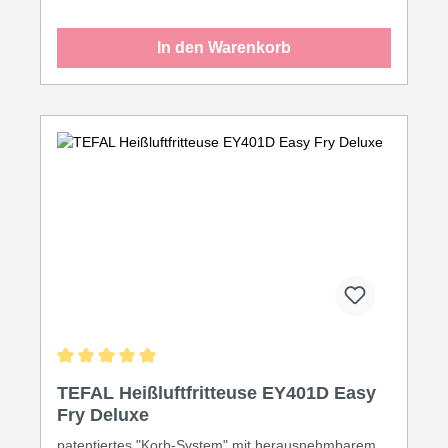
Minuten. Zum Komfort gehören ein Sensor‑Touch
Display mit LED‑Anzeige, ein Sichtfenster mit
In den Warenkorb
Innenbeleuchtung, sowie ein „Shake‑Reminder“,
damit das Gargut schön gleichmäßig knusprig wird.
Körbe und Zubehör sind antihaftbeschichtet,
BPA‑frei und teilweise spülmaschinengeeignet.
Leistung: ca. 2.200 Watt, Maße etwa
43 × 34 × 36 cm, Gewicht ca. 9,3 kg.
Durchschnittliche Bewertung von 5 von 5 Sternen
TEFAL Heißluftfritteuse EY401D Easy
Fry Deluxe
patentiertes "Korb-System" mit herausnehmbarem