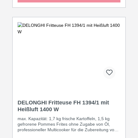
gefrorenen Pommes Frites verglichen zu Umluftöfen
von Moulinex/Tefal) bei gleichzeitig geringerem
Energieverbrauch, EINSTELLBARE TEMPERATUR:
Hochpräzise Temperatureinstellung von 80°C bis
200°C für perfekte Ergebnisse jedes Mal,
PRAKTISCH: 60-Minuten-Timer und automatische
Alarmfunktion, EINFACHE REINIGUNG:
Pflegeleichtes Design, alle abnehmbaren Teile sind
spülmaschinengeeignet, XL-KAPAZITÄT: 4,2 L-
Fassungsvermögen ? perfekt für großzügige
Gerichte für bis zu 6 Personen, Leistung 1400 Watt,
Schukostecker 7/7
DELONGHI Fritteuse FH 1394/1 mit
Heißluft 1400 W
max. Kapazität: 1,7 kg frische Kartoffeln, 1,5 kg
gefrorene Pommes Frites ohne Zugabe von Öl,
professioneller Multicooker für die Zubereitung von
frischen Kartoffeln, tiefgefrorenen Pommes Frites,