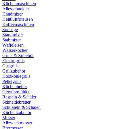
Küchenmaschinen
Allesschneider
Handmixer
Heißluftfriteusen
Kaffeemaschinen
Sonstige
Standmixer
Stabmixer
Waffeleisen
Wasserkocher
Grills & Zubehör
Elektrogrills
Gasgrills
Grillzubehör
Holzkohlegrills
Pelletgrills
Küchenhelfer
Gewürzmühlen
Raspeln & Schäler
Schneidebretter
Schüsseln & Schalen
Küchenzubehör
Messer
Allzweckmesser
Brotmesser