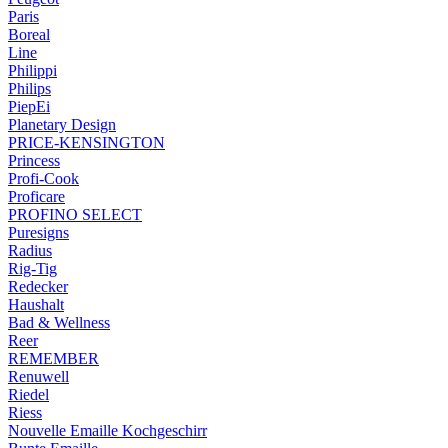
Paris
Boreal
Line
Philippi
Philips
PiepEi
Planetary Design
PRICE-KENSINGTON
Princess
Profi-Cook
Proficare
PROFINO SELECT
Puresigns
Radius
Rig-Tig
Redecker
Haushalt
Bad & Wellness
Reer
REMEMBER
Renuwell
Riedel
Riess
Nouvelle Emaille Kochgeschirr