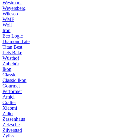
Westmark
Weyersberg
Wilesco
WMF
Woll
Iron
Eco Logic
Diamond Lite
Titan Best
Lets Bake
Wüsthof
Zubehör
Ikon
Classic
Classic Ikon
Gourmet
Performer
Amici
Crafter
Xiaomi
Zalto
Zassenhaus
Zetzsche
Zilverstad
Zyliss