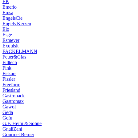
EK
Emerio
Emsa
EngelsCie
Engels Kerzen
Elo
Esge
Esmeyer
Exquisit
FACKELMANN
Feuer&Glas
Filltech
Fink
Fiskars
Fissler
Freeform
Friesland
Gastroback
Gastromax
Gawol
Geda
Gefu
G.F. Heim & Söhne
GnaliZani
Gourmet Berner