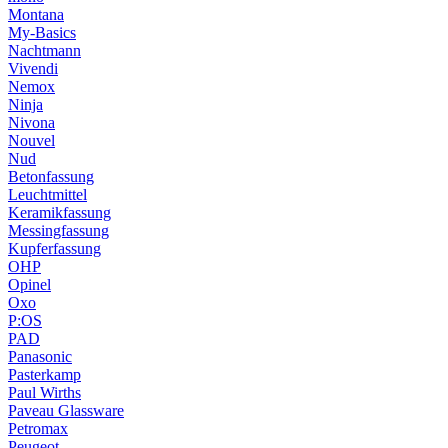
Montana
My-Basics
Nachtmann
Vivendi
Nemox
Ninja
Nivona
Nouvel
Nud
Betonfassung
Leuchtmittel
Keramikfassung
Messingfassung
Kupferfassung
OHP
Opinel
Oxo
P:OS
PAD
Panasonic
Pasterkamp
Paul Wirths
Paveau Glassware
Petromax
Peugeot