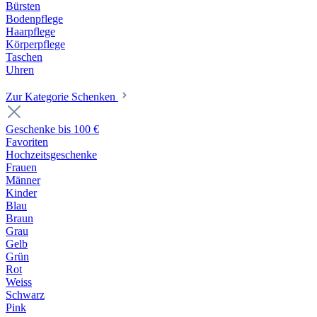
Bürsten
Bodenpflege
Haarpflege
Körperpflege
Taschen
Uhren
Zur Kategorie Schenken
Geschenke bis 100 €
Favoriten
Hochzeitsgeschenke
Frauen
Männer
Kinder
Blau
Braun
Grau
Gelb
Grün
Rot
Weiss
Schwarz
Pink