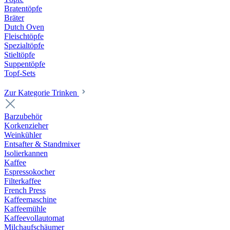
Bratentöpfe
Bräter
Dutch Oven
Fleischtöpfe
Spezialtöpfe
Stieltöpfe
Suppentöpfe
Topf-Sets
Zur Kategorie Trinken
Barzubehör
Korkenzieher
Weinkühler
Entsafter & Standmixer
Isolierkannen
Kaffee
Espressokocher
Filterkaffee
French Press
Kaffeemaschine
Kaffeemühle
Kaffeevollautomat
Milchaufschäumer