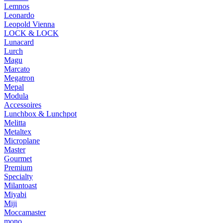
Lemnos
Leonardo
Leopold Vienna
LOCK & LOCK
Lunacard
Lurch
Magu
Marcato
Megatron
Mepal
Modula
Accessoires
Lunchbox & Lunchpot
Melitta
Metaltex
Microplane
Master
Gourmet
Premium
Specialty
Milantoast
Miyabi
Miji
Moccamaster
mono