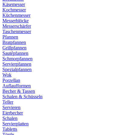
Käsemesser
Kochmesser
Küchenmesser
Messerblöcke
Messerschärfer
Taschenmesser
Pfannen
Bratpfannen
Grillpfannen
Sautépfannen
Schmorpfannen
Servierpfannen
Spezialpfannen
Wok
Porzellan
Auflaufformen
Becher & Tassen
Schalen & Schüsseln
Teller
Servieren
Eierbecher
Schalen
Servierplatten
Tabletts
Töpfe