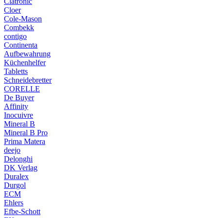
Clatronic
Cloer
Cole-Mason
Combekk
contigo
Continenta
Aufbewahrung
Küchenhelfer
Tabletts
Schneidebretter
CORELLE
De Buyer
Affinity
Inocuivre
Mineral B
Mineral B Pro
Prima Matera
deejo
Delonghi
DK Verlag
Duralex
Durgol
ECM
Ehlers
Efbe-Schott