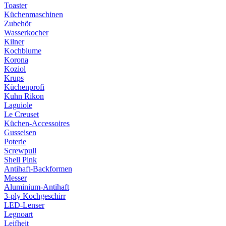
Toaster
Küchenmaschinen
Zubehör
Wasserkocher
Kilner
Kochblume
Korona
Koziol
Krups
Küchenprofi
Kuhn Rikon
Laguiole
Le Creuset
Küchen-Accessoires
Gusseisen
Poterie
Screwpull
Shell Pink
Antihaft-Backformen
Messer
Aluminium-Antihaft
3-ply Kochgeschirr
LED-Lenser
Legnoart
Leifheit