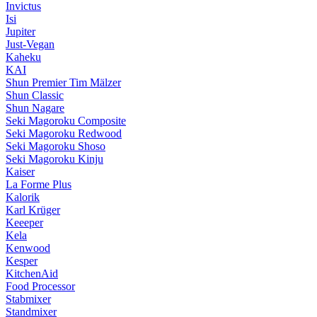
Invictus
Isi
Jupiter
Just-Vegan
Kaheku
KAI
Shun Premier Tim Mälzer
Shun Classic
Shun Nagare
Seki Magoroku Composite
Seki Magoroku Redwood
Seki Magoroku Shoso
Seki Magoroku Kinju
Kaiser
La Forme Plus
Kalorik
Karl Krüger
Keeeper
Kela
Kenwood
Kesper
KitchenAid
Food Processor
Stabmixer
Standmixer