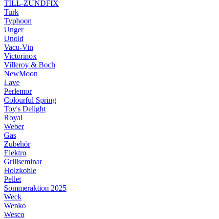
TILL-ZÜNDFIX
Turk
Typhoon
Unger
Unold
Vacu-Vin
Victorinox
Villeroy & Boch
NewMoon
Lave
Perlemor
Colourful Spring
Toy's Delight
Royal
Weber
Gas
Zubehör
Elektro
Grillseminar
Holzkohle
Pellet
Sommeraktion 2025
Weck
Wenko
Wesco