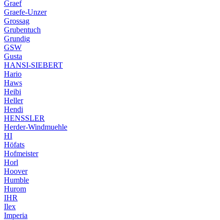
Graef
Graefe-Unzer
Grossag
Grubentuch
Grundig
GSW
Gusta
HANSI-SIEBERT
Hario
Haws
Heibi
Heller
Hendi
HENSSLER
Herder-Windmuehle
HI
Höfats
Hofmeister
Horl
Hoover
Humble
Hurom
IHR
Ilex
Imperia