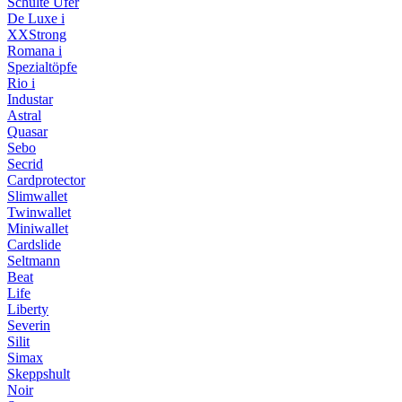
Schulte Ufer
De Luxe i
XXStrong
Romana i
Spezialtöpfe
Rio i
Industar
Astral
Quasar
Sebo
Secrid
Cardprotector
Slimwallet
Twinwallet
Miniwallet
Cardslide
Seltmann
Beat
Life
Liberty
Severin
Silit
Simax
Skeppshult
Noir