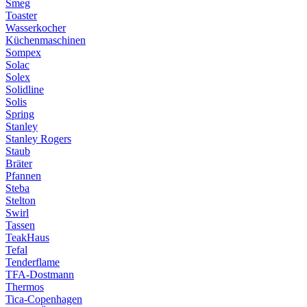
Smeg
Toaster
Wasserkocher
Küchenmaschinen
Sompex
Solac
Solex
Solidline
Solis
Spring
Stanley
Stanley Rogers
Staub
Bräter
Pfannen
Steba
Stelton
Swirl
Tassen
TeakHaus
Tefal
Tenderflame
TFA-Dostmann
Thermos
Tica-Copenhagen