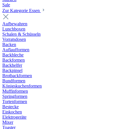
Sale
Zur Kategorie Essen
Aufbewahren
Lunchboxen
Schalen & Schüsseln
Vorratsdosen
Backen
Auflaufformen
Backbleche
Backformen
Backhelfer
Backpinsel
Brotbackformen
Bundformen
Königskuchenformen
Muffinformen
Springformen
Tortenformen
Bestecke
Einkochen
Elektrogeräte
Mixer
Toaster