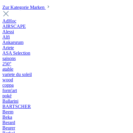
Zur Kategorie Marken
AdHoc
AIRSCAPE
Alessi
Alfi
Ankarsrum
Ariete
ASA Selection
saisons
250°
atable
variete du soleil
wood
coppa
form'art
poké
Ballarini
BARTSCHER
Beem
Beka
Berard
Beurer