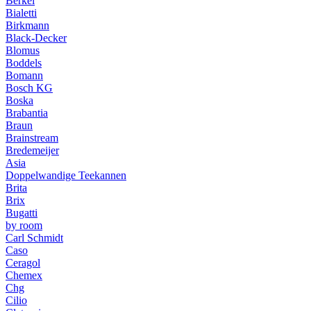
Berkel
Bialetti
Birkmann
Black-Decker
Blomus
Boddels
Bomann
Bosch KG
Boska
Brabantia
Braun
Brainstream
Bredemeijer
Asia
Doppelwandige Teekannen
Brita
Brix
Bugatti
by room
Carl Schmidt
Caso
Ceragol
Chemex
Chg
Cilio