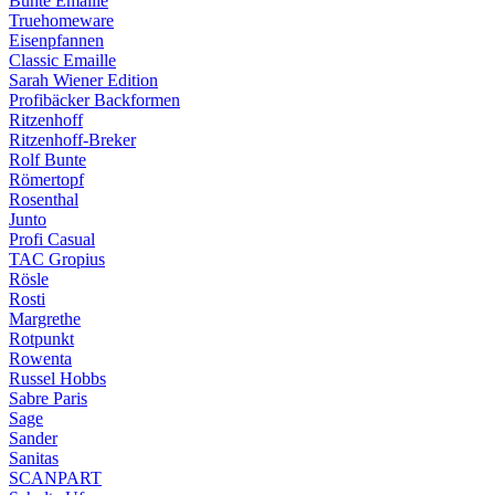
Bunte Emaille
Truehomeware
Eisenpfannen
Classic Emaille
Sarah Wiener Edition
Profibäcker Backformen
Ritzenhoff
Ritzenhoff-Breker
Rolf Bunte
Römertopf
Rosenthal
Junto
Profi Casual
TAC Gropius
Rösle
Rosti
Margrethe
Rotpunkt
Rowenta
Russel Hobbs
Sabre Paris
Sage
Sander
Sanitas
SCANPART