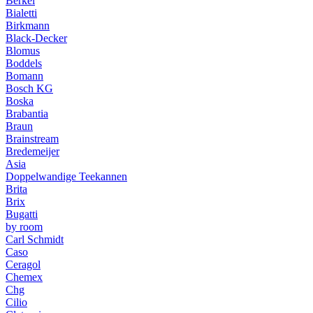
Berkel
Bialetti
Birkmann
Black-Decker
Blomus
Boddels
Bomann
Bosch KG
Boska
Brabantia
Braun
Brainstream
Bredemeijer
Asia
Doppelwandige Teekannen
Brita
Brix
Bugatti
by room
Carl Schmidt
Caso
Ceragol
Chemex
Chg
Cilio