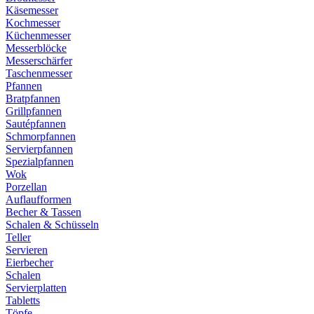
Käsemesser
Kochmesser
Küchenmesser
Messerblöcke
Messerschärfer
Taschenmesser
Pfannen
Bratpfannen
Grillpfannen
Sautépfannen
Schmorpfannen
Servierpfannen
Spezialpfannen
Wok
Porzellan
Auflaufformen
Becher & Tassen
Schalen & Schüsseln
Teller
Servieren
Eierbecher
Schalen
Servierplatten
Tabletts
Töpfe