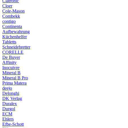
Clatronic
Cloer
Cole-Mason
Combekk
contigo
Continenta
Aufbewahrung
Küchenhelfer
Tabletts
Schneidebretter
CORELLE
De Buyer
Affinity
Inocuivre
Mineral B
Mineral B Pro
Prima Matera
deejo
Delonghi
DK Verlag
Duralex
Durgol
ECM
Ehlers
Efbe-Schott