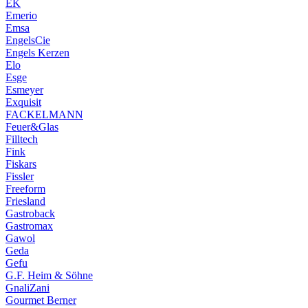
EK
Emerio
Emsa
EngelsCie
Engels Kerzen
Elo
Esge
Esmeyer
Exquisit
FACKELMANN
Feuer&Glas
Filltech
Fink
Fiskars
Fissler
Freeform
Friesland
Gastroback
Gastromax
Gawol
Geda
Gefu
G.F. Heim & Söhne
GnaliZani
Gourmet Berner