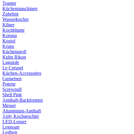
Toaster
Küchenmaschinen
Zubehör
Wasserkocher
Kilner
Kochblume
Korona
Koziol
Krups
Küchenprofi
Kuhn Rikon
Laguiole
Le Creuset
Küchen-Accessoires
Gusseisen
Poterie
Screwpull
Shell Pink
Antihaft-Backformen
Messer
Aluminium-Antihaft
3-ply Kochgeschirr
LED-Lenser
Legnoart
Leifheit