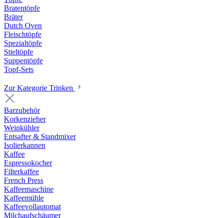
Bratentöpfe
Bräter
Dutch Oven
Fleischtöpfe
Spezialtöpfe
Stieltöpfe
Suppentöpfe
Topf-Sets
Zur Kategorie Trinken
Barzubehör
Korkenzieher
Weinkühler
Entsafter & Standmixer
Isolierkannen
Kaffee
Espressokocher
Filterkaffee
French Press
Kaffeemaschine
Kaffeemühle
Kaffeevollautomat
Milchaufschäumer