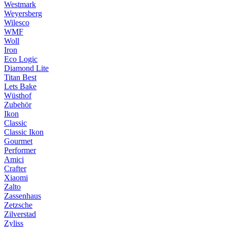
Westmark
Weyersberg
Wilesco
WMF
Woll
Iron
Eco Logic
Diamond Lite
Titan Best
Lets Bake
Wüsthof
Zubehör
Ikon
Classic
Classic Ikon
Gourmet
Performer
Amici
Crafter
Xiaomi
Zalto
Zassenhaus
Zetzsche
Zilverstad
Zyliss