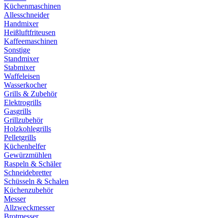
Küchenmaschinen
Allesschneider
Handmixer
Heißluftfriteusen
Kaffeemaschinen
Sonstige
Standmixer
Stabmixer
Waffeleisen
Wasserkocher
Grills & Zubehör
Elektrogrills
Gasgrills
Grillzubehör
Holzkohlegrills
Pelletgrills
Küchenhelfer
Gewürzmühlen
Raspeln & Schäler
Schneidebretter
Schüsseln & Schalen
Küchenzubehör
Messer
Allzweckmesser
Brotmesser