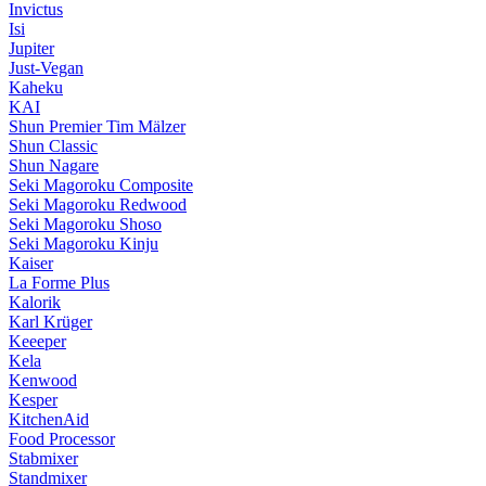
Invictus
Isi
Jupiter
Just-Vegan
Kaheku
KAI
Shun Premier Tim Mälzer
Shun Classic
Shun Nagare
Seki Magoroku Composite
Seki Magoroku Redwood
Seki Magoroku Shoso
Seki Magoroku Kinju
Kaiser
La Forme Plus
Kalorik
Karl Krüger
Keeeper
Kela
Kenwood
Kesper
KitchenAid
Food Processor
Stabmixer
Standmixer