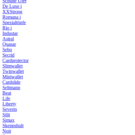
Schulte Ufer
De Luxe i
XXStrong
Romana i
Spezialtöpfe
Rio i
Industar
Astral
Quasar
Sebo
Secrid
Cardprotector
Slimwallet
Twinwallet
Miniwallet
Cardslide
Seltmann
Beat
Life
Liberty
Severin
Silit
Simax
Skeppshult
Noir