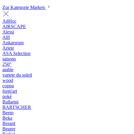
Zur Kategorie Marken
AdHoc
AIRSCAPE
Alessi
Alfi
Ankarsrum
Ariete
ASA Selection
saisons
250°
atable
variete du soleil
wood
coppa
form'art
poké
Ballarini
BARTSCHER
Beem
Beka
Berard
Beurer