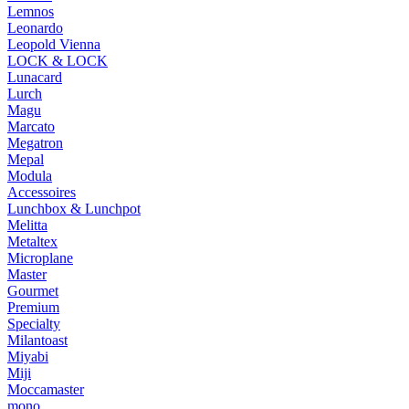
Lemnos
Leonardo
Leopold Vienna
LOCK & LOCK
Lunacard
Lurch
Magu
Marcato
Megatron
Mepal
Modula
Accessoires
Lunchbox & Lunchpot
Melitta
Metaltex
Microplane
Master
Gourmet
Premium
Specialty
Milantoast
Miyabi
Miji
Moccamaster
mono