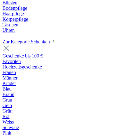
Bürsten
Bodenpflege
Haarpflege
Körperpflege
Taschen
Uhren
Zur Kategorie Schenken
Geschenke bis 100 €
Favoriten
Hochzeitsgeschenke
Frauen
Männer
Kinder
Blau
Braun
Grau
Gelb
Grün
Rot
Weiss
Schwarz
Pink