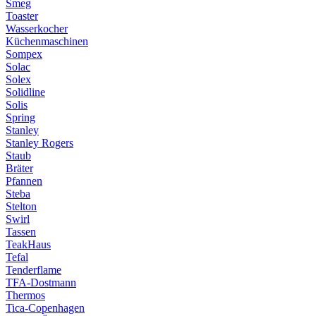
Smeg
Toaster
Wasserkocher
Küchenmaschinen
Sompex
Solac
Solex
Solidline
Solis
Spring
Stanley
Stanley Rogers
Staub
Bräter
Pfannen
Steba
Stelton
Swirl
Tassen
TeakHaus
Tefal
Tenderflame
TFA-Dostmann
Thermos
Tica-Copenhagen