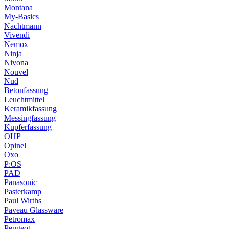
Montana
My-Basics
Nachtmann
Vivendi
Nemox
Ninja
Nivona
Nouvel
Nud
Betonfassung
Leuchtmittel
Keramikfassung
Messingfassung
Kupferfassung
OHP
Opinel
Oxo
P:OS
PAD
Panasonic
Pasterkamp
Paul Wirths
Paveau Glassware
Petromax
Peugeot