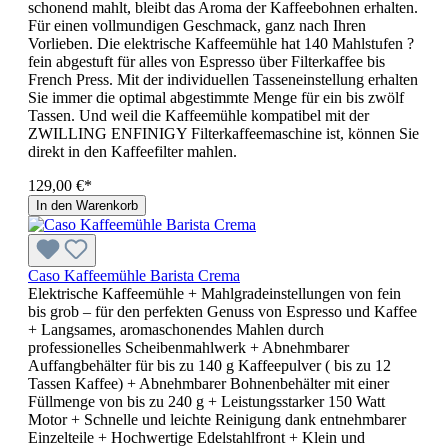
schonend mahlt, bleibt das Aroma der Kaffeebohnen erhalten.
Für einen vollmundigen Geschmack, ganz nach Ihren
Vorlieben. Die elektrische Kaffeemühle hat 140 Mahlstufen ?
fein abgestuft für alles von Espresso über Filterkaffee bis
French Press. Mit der individuellen Tasseneinstellung erhalten
Sie immer die optimal abgestimmte Menge für ein bis zwölf
Tassen. Und weil die Kaffeemühle kompatibel mit der
ZWILLING ENFINIGY Filterkaffeemaschine ist, können Sie
direkt in den Kaffeefilter mahlen.
129,00 €*
In den Warenkorb
Caso Kaffeemühle Barista Crema
Elektrische Kaffeemühle + Mahlgradeinstellungen von fein
bis grob – für den perfekten Genuss von Espresso und Kaffee
+ Langsames, aromaschonendes Mahlen durch
professionelles Scheibenmahlwerk + Abnehmbarer
Auffangbehälter für bis zu 140 g Kaffeepulver ( bis zu 12
Tassen Kaffee) + Abnehmbarer Bohnenbehälter mit einer
Füllmenge von bis zu 240 g + Leistungsstarker 150 Watt
Motor + Schnelle und leichte Reinigung dank entnehmbarer
Einzelteile + Hochwertige Edelstahlfront + Klein und