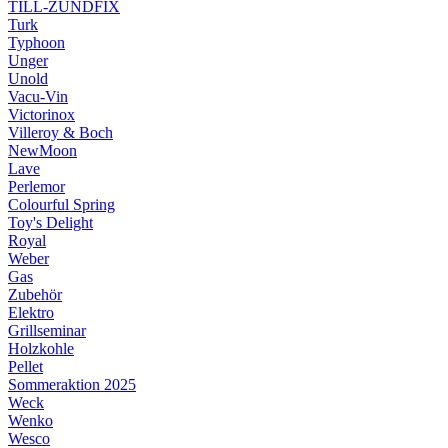
TILL-ZÜNDFIX
Turk
Typhoon
Unger
Unold
Vacu-Vin
Victorinox
Villeroy & Boch
NewMoon
Lave
Perlemor
Colourful Spring
Toy's Delight
Royal
Weber
Gas
Zubehör
Elektro
Grillseminar
Holzkohle
Pellet
Sommeraktion 2025
Weck
Wenko
Wesco