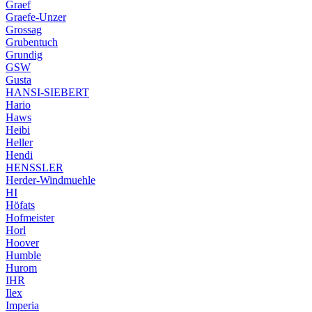
Graef
Graefe-Unzer
Grossag
Grubentuch
Grundig
GSW
Gusta
HANSI-SIEBERT
Hario
Haws
Heibi
Heller
Hendi
HENSSLER
Herder-Windmuehle
HI
Höfats
Hofmeister
Horl
Hoover
Humble
Hurom
IHR
Ilex
Imperia