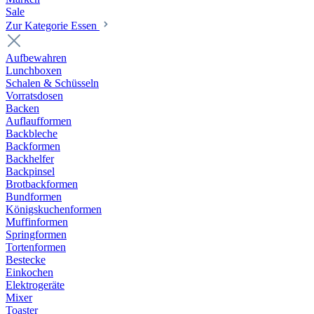
Sale
Zur Kategorie Essen
Aufbewahren
Lunchboxen
Schalen & Schüsseln
Vorratsdosen
Backen
Auflaufformen
Backbleche
Backformen
Backhelfer
Backpinsel
Brotbackformen
Bundformen
Königskuchenformen
Muffinformen
Springformen
Tortenformen
Bestecke
Einkochen
Elektrogeräte
Mixer
Toaster