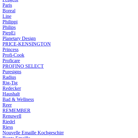
Paris
Boreal
Line
Philippi
Philips
PiepEi
Planetary Design
PRICE-KENSINGTON
Princess
Profi-Cook
Proficare
PROFINO SELECT
Puresigns
Radius
Rig-Tig
Redecker
Haushalt
Bad & Wellness
Reer
REMEMBER
Renuwell
Riedel
Riess
Nouvelle Emaille Kochgeschirr