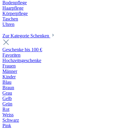
Bodenpflege
Haarpflege
Körperpflege
Taschen
Uhren
Zur Kategorie Schenken
Geschenke bis 100 €
Favoriten
Hochzeitsgeschenke
Frauen
Männer
Kinder
Blau
Braun
Grau
Gelb
Grün
Rot
Weiss
Schwarz
Pink