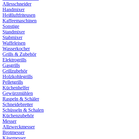
Allesschneider
Handmixer
Heißluftfriteusen
Kaffeemaschinen
Sonstige
Standmixer
Stabmixer
Waffeleisen
Wasserkocher
Grills & Zubehör
Elektrogrills
Gasgrills
Grillzubehör
Holzkohlegrills
Pelletgrills
Küchenhelfer
Gewürzmühlen
Raspeln & Schäler
Schneidebretter
Schüsseln & Schalen
Küchenzubehör
Messer
Allzweckmesser
Brotmesser
Käsemesser