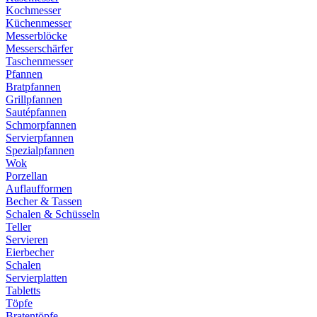
Kochmesser
Küchenmesser
Messerblöcke
Messerschärfer
Taschenmesser
Pfannen
Bratpfannen
Grillpfannen
Sautépfannen
Schmorpfannen
Servierpfannen
Spezialpfannen
Wok
Porzellan
Auflaufformen
Becher & Tassen
Schalen & Schüsseln
Teller
Servieren
Eierbecher
Schalen
Servierplatten
Tabletts
Töpfe
Bratentöpfe