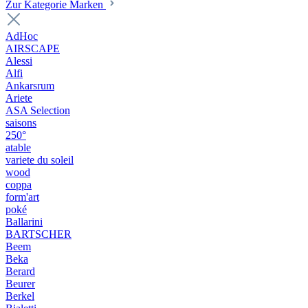
Zur Kategorie Marken
AdHoc
AIRSCAPE
Alessi
Alfi
Ankarsrum
Ariete
ASA Selection
saisons
250°
atable
variete du soleil
wood
coppa
form'art
poké
Ballarini
BARTSCHER
Beem
Beka
Berard
Beurer
Berkel