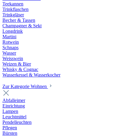
Teekannen
Trinkflaschen
Trinkgläser
Becher & Tassen
Champagner & Sekt
Longdrink
Martini
Rotwein
Schnaps
Wasser
Weisswein
Weizen & Bier
Whisky & Cognac
Wasserkessel & Wasserkocher
Zur Kategorie Wohnen
Abfalleimer
Einrichtung
Lampen
Leuchtmittel
Pendelleuchten
Pflegen
Bürsten