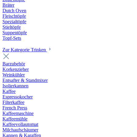
Bräter
Dutch Oven
Fleischtöpfe
Spezialtöpfe
Stieltöpfe
Suppentöpfe
Topf-Sets
Zur Kategorie Trinken
Barzubehör
Korkenzieher
Weinkühler
Entsafter & Standmixer
Isolierkannen
Kaffee
Espressokocher
Filterkaffee
French Press
Kaffeemaschine
Kaffeemühle
Kaffeevollautomat
Milchaufschäumer
Kannen & Karaffen