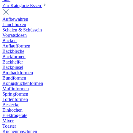
Zur Kategorie Essen
Aufbewahren
Lunchboxen
Schalen & Schüsseln
Vorratsdosen
Backen
Auflaufformen
Backbleche
Backformen
Backhelfer
Backpinsel
Brotbackformen
Bundformen
Königskuchenformen
Muffinformen
Springformen
Tortenformen
Bestecke
Einkochen
Elektrogeräte
Mixer
Toaster
Küchenmaschinen