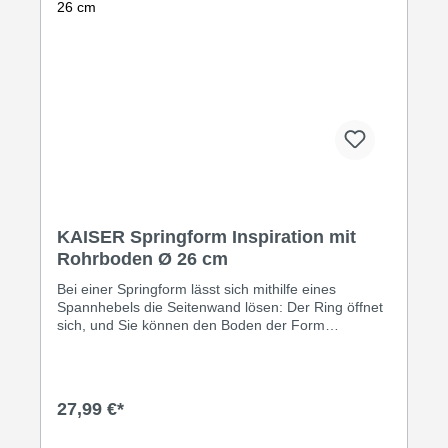
KAISER Springform Inspiration mit
Rohrboden Ø 26 cm
Bei einer Springform lässt sich mithilfe eines
Spannhebels die Seitenwand lösen: Der Ring öffnet
sich, und Sie können den Boden der Form
herausnehmen und auch wieder einspannen. Mit
einem flachen Boden gelingen in der Springform
Kuchen und Tortenböden. Der Boden mit zentralem
Kamin ersetzt eine Kranzform für Rührkuchen und
27,99 €*
Gugelhupf. Im Gegensatz zu anderen Backformen
wird der fertig gebackene Kuchen aus der