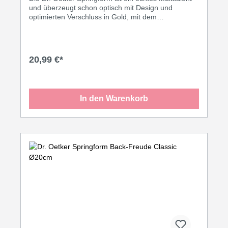
und überzeugt schon optisch mit Design und
optimierten Verschluss in Gold, mit dem
traditionellen Dr. Oetker Logo. Durch die besondere
Teflon-Antihaftbeschichtung lösen sich auch feinste
Teige spielend leicht aus der Form. Das veredelte
Schwarzblech sorgt außerdem für eine
20,99 €*
gleichmäßige Bräunung des Inhalts. Auch das
anschließende Reinigen geht schnell und mühelos
von der Hand.
In den Warenkorb