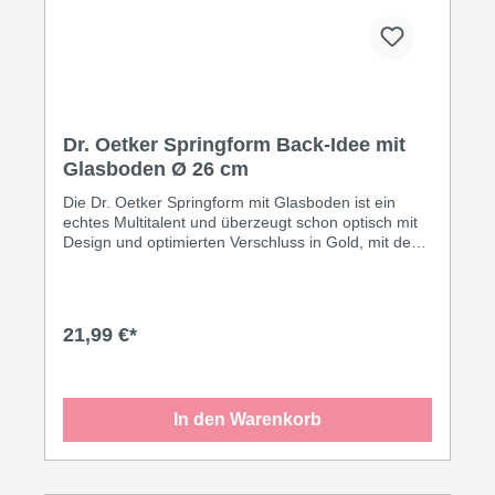
Dr. Oetker Springform Back-Idee mit
Glasboden Ø 26 cm
Die Dr. Oetker Springform mit Glasboden ist ein
echtes Multitalent und überzeugt schon optisch mit
Design und optimierten Verschluss in Gold, mit dem
traditionellen Dr. Oetker Logo. Der schnittfeste
Glasboden eignet sich sowohl zum backen bei
Temperaturen von bis zu +230°C, als auch zum
direkten servieren. Durch die hervorragenden
21,99 €*
Antihafteigenschaften der Springform löst sich der
Kuchen nach dem Backen leicht aus der Form. Die
ausgezeichnete Wärmeleitung sorgt für eine rundum
gleichmäßige Bräunung.
In den Warenkorb