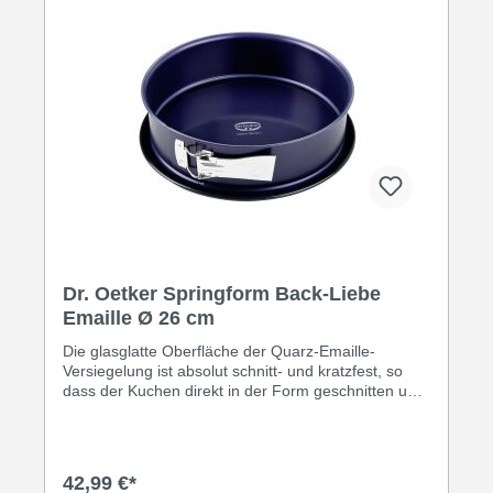
Dr. Oetker Springform Back-Liebe
Emaille Ø 26 cm
Die glasglatte Oberfläche der Quarz-Emaille-
Versiegelung ist absolut schnitt- und kratzfest, so
dass der Kuchen direkt in der Form geschnitten und
ebenfalls auf dieser serviert werden kann. Der
Boden mit Auslaufschutz sorgt dafür, dass auch bei
flüssigerem Teig kein Inhalt aus der Form läuft und
somit der Backofen sauber bleibt. Die
42,99 €*
ausgezeichnete Wärmeleitung sorgt für eine rundum