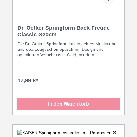
Dr. Oetker Springform Back-Freude
Classic Ø20cm
Die Dr. Oetker Springform ist ein echtes Multitalent
und überzeugt schon optisch mit Design und
optimierten Verschluss in Gold, mit dem
traditionellen Dr. Oetker Logo. Durch die besondere
Teflon-Antihaftbeschichtung lösen sich auch feinste
Teige spielend leicht aus der Form. Das veredelte
Schwarzblech sorgt außerdem für eine
17,99 €*
gleichmäßige Bräunung des Inhalts. Auch das
anschließende Reinigen geht schnell und mühelos
von der Hand.
In den Warenkorb