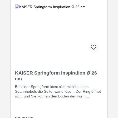
KAISER Springform Inspiration Ø 26
cm
Bei einer Springform lässt sich mithilfe eines
Spannhebels die Seitenwand lösen: Der Ring öffnet
sich, und Sie können den Boden der Form
herausnehmen und auch wieder einspannen. Mit
einem flachen Boden gelingen in der Springform
Kuchen und Tortenböden. Der Boden mit zentralem
Kamin ersetzt eine Kranzform für Rührkuchen und