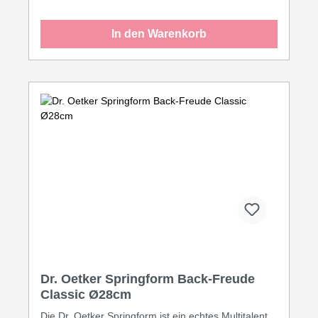
Backform selbst ist auslaufsicher, sehr langlebig,
formstabil, bis zu 230 °C hitzebeständig und
In den Warenkorb
begeistert mit ausgezeichneten Backergebnissen
und rundum gleichmäßiger Bräunung der
Köstlichkeiten. Dank der sehr guten
Antihaftbeschichtung lösen sich zudem die
Backwaren sehr leicht und auch die Reinigung
gelingt besonders einfach. Made in Germany von
KAISER in hochwertiger Qualität – mit 3 Jahren
Garantie* für jahrelangen Spaß am Backen.
Dr. Oetker Springform Back-Freude
Classic Ø28cm
Die Dr. Oetker Springform ist ein echtes Multitalent