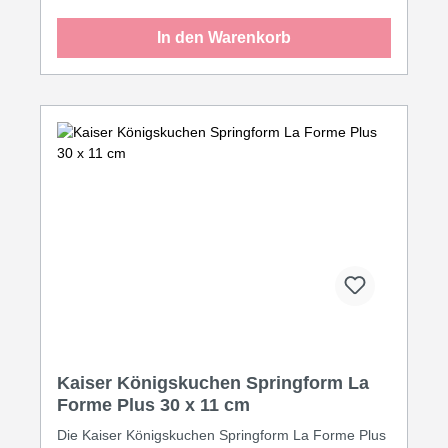
Springform nicht gestürzt. Stattdessen lösen Sie den
Spannhebel der Kuchen löst sich dank der
In den Warenkorb
Antihaftbeschichtung von ganz allein und heben den
Ring nach oben hin weg. Da das untere Trägerblech
etwas größer ist als der Ring, sind
Springbackformen absolut auslaufsicher. Es gibt sie
in verschiedenen Größen und Formen, zum Beispiel
rund, eckig oder in Herzform.
Kaiser Königskuchen Springform La
Forme Plus 30 x 11 cm
Die Kaiser Königskuchen Springform La Forme Plus