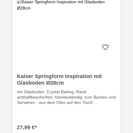
Boden: Verhindert Backofenverschmutzung durch
auslaufendes Fett und ermöglicht durch die glatte
Backfläche eine einfache Entformung des Kuchens
und eine einfache Reinigung der Backform. -
Materialstärke: Eine extra schwere Qualität macht
die Backform unempfindlicher gegen Hitze und in
der Handhabung und verlängert deren
Lebensdauer.
Kaiser Springform Inspiration mit
Glasboden Ø28cm
mit Glasboden, Crystal Baking, Rand
antihaftbeschichtet, hitzebeständig, zum Backen und
Servieren - aus dem Ofen auf den Tisch!
Schnittfester Boden, kratzfest und
spülmaschinenbeständig
27,99 €*