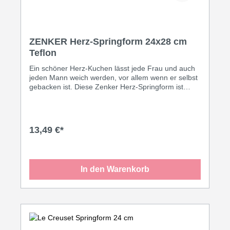
einfache Reinigung der Backform. - Materialstärke:
Eine extra schwere Qualität macht die Backform
unempfindlicher gegen Hitze und in der
Handhabung und verlängert deren Lebensdauer.
ZENKER Herz-Springform 24x28 cm
Teflon
Ein schöner Herz-Kuchen lässt jede Frau und auch
jeden Mann weich werden, vor allem wenn er selbst
gebacken ist. Diese Zenker Herz-Springform ist
beidseitigem mit Teflon Prima versiegelt. Mit ihrer
hochwertigen schwarzen Antihaftbeschichtung ist
der Kuchen leicht zu lösen. Sie ist sowohl
hitzebeständig bis 230°C und leicht per Handwäsche
13,49 €*
zu reinigen.
In den Warenkorb