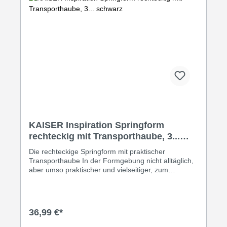
KAISER Inspiration Springform
rechteckig mit Transporthaube, 3...
schwarz
Die rechteckige Springform mit praktischer
Transporthaube In der Formgebung nicht alltäglich,
aber umso praktischer und vielseitiger, zum
Mitnehmen von Kuchen und Desserts, ins Büro, zur
Party, als Mitbringsel für liebe Menschen, oder
einfach zum Aufbewahren: Die Inspiration
Springform im überraschenden rechteckigen Format
36,99 €*
mit praktischer und bruchsicherer Transporthaube
aus hochwertigem Kunststoff von KAISER. Die