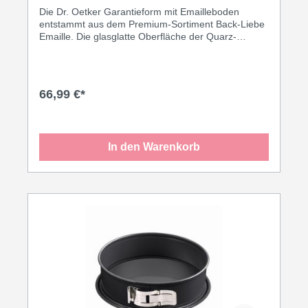
Die Dr. Oetker Garantieform mit Emailleboden
entstammt aus dem Premium-Sortiment Back-Liebe
Emaille. Die glasglatte Oberfläche der Quarz-
Emaille-Versiegelung ist absolut schnitt- und
kratzfest. Eine ausgezeichnete Wärmeleitung sorgt
für eine rundum gleichmäßige Bräunung beim
backen. Durch den komfortablen Hebeboden und
66,99 €*
eine sehr gute Antihafteigenschaft löst sich der
Kuchen leicht aus der Form.
In den Warenkorb