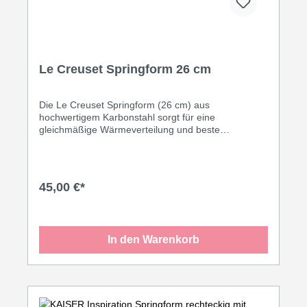
Le Creuset Springform 26 cm
Die Le Creuset Springform (26 cm) aus
hochwertigem Karbonstahl sorgt für eine
gleichmäßige Wärmeverteilung und beste
Backergebnisse. Die langlebige Antihaftbeschichtung
ermöglicht ein einfaches Lösen des Kuchens,
während der auslaufsichere Rand sauberes Arbeiten
garantiert. Ob saftige Tortenböden, Käsekuchen
45,00 €*
oder Quiches – diese Springform ist ein Must-have
für alle Backliebhaber.
In den Warenkorb