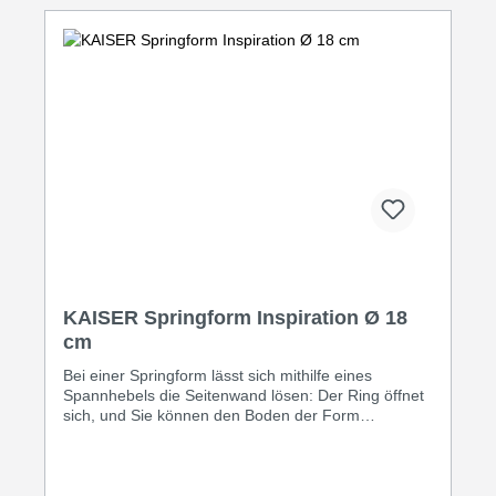
KAISER Springform Inspiration Ø 18
cm
Bei einer Springform lässt sich mithilfe eines
Spannhebels die Seitenwand lösen: Der Ring öffnet
sich, und Sie können den Boden der Form
herausnehmen und auch wieder einspannen. Mit
einem flachen Boden gelingen in der Springform
Kuchen und Tortenböden. Der Boden mit zentralem
Kamin ersetzt eine Kranzform für Rührkuchen und