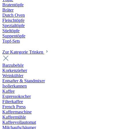
Bratentöpfe
Bräter
Dutch Oven
Fleischtöpfe
Spezialtöpfe
Stieltöpfe
Suppentöpfe
Topf-Sets
Zur Kategorie Trinken
Barzubehör
Korkenzieher
Weinkühler
Entsafter & Standmixer
Isolierkannen
Kaffee
Espressokocher
Filterkaffee
French Press
Kaffeemaschine
Kaffeemühle
Kaffeevollautomat
Milchaufschäumer