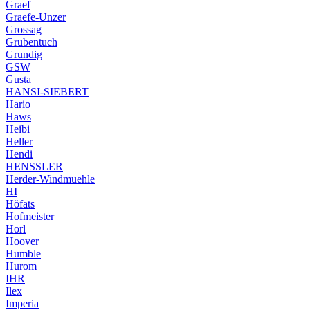
Graef
Graefe-Unzer
Grossag
Grubentuch
Grundig
GSW
Gusta
HANSI-SIEBERT
Hario
Haws
Heibi
Heller
Hendi
HENSSLER
Herder-Windmuehle
HI
Höfats
Hofmeister
Horl
Hoover
Humble
Hurom
IHR
Ilex
Imperia