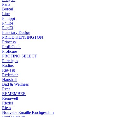
Paris
Boreal
Line
Philippi
Philips
PiepEi
Planetary Design
PRICE-KENSINGTON
Princess
Profi-Cook
Proficare
PROFINO SELECT
Puresigns
Radius
Rig-Tig
Redecker
Haushalt
Bad & Wellness
Reer
REMEMBER
Renuwell
Riedel
Riess
Nouvelle Emaille Kochgeschirr