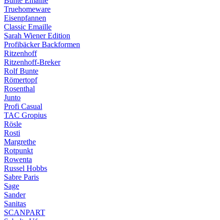
Bunte Emaille
Truehomeware
Eisenpfannen
Classic Emaille
Sarah Wiener Edition
Profibäcker Backformen
Ritzenhoff
Ritzenhoff-Breker
Rolf Bunte
Römertopf
Rosenthal
Junto
Profi Casual
TAC Gropius
Rösle
Rosti
Margrethe
Rotpunkt
Rowenta
Russel Hobbs
Sabre Paris
Sage
Sander
Sanitas
SCANPART