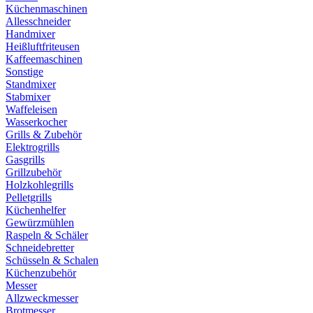
Küchenmaschinen
Allesschneider
Handmixer
Heißluftfriteusen
Kaffeemaschinen
Sonstige
Standmixer
Stabmixer
Waffeleisen
Wasserkocher
Grills & Zubehör
Elektrogrills
Gasgrills
Grillzubehör
Holzkohlegrills
Pelletgrills
Küchenhelfer
Gewürzmühlen
Raspeln & Schäler
Schneidebretter
Schüsseln & Schalen
Küchenzubehör
Messer
Allzweckmesser
Brotmesser