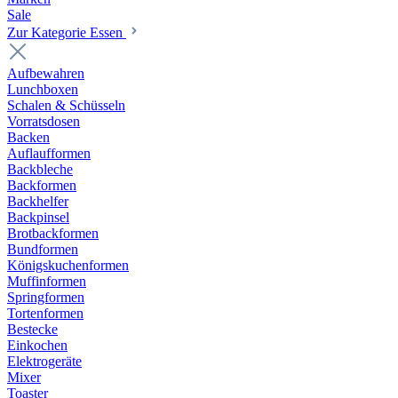
Sale
Zur Kategorie Essen
Aufbewahren
Lunchboxen
Schalen & Schüsseln
Vorratsdosen
Backen
Auflaufformen
Backbleche
Backformen
Backhelfer
Backpinsel
Brotbackformen
Bundformen
Königskuchenformen
Muffinformen
Springformen
Tortenformen
Bestecke
Einkochen
Elektrogeräte
Mixer
Toaster