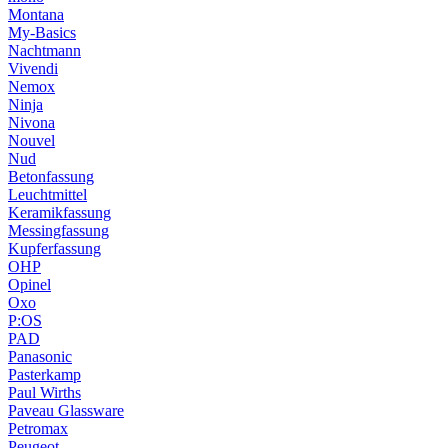
Montana
My-Basics
Nachtmann
Vivendi
Nemox
Ninja
Nivona
Nouvel
Nud
Betonfassung
Leuchtmittel
Keramikfassung
Messingfassung
Kupferfassung
OHP
Opinel
Oxo
P:OS
PAD
Panasonic
Pasterkamp
Paul Wirths
Paveau Glassware
Petromax
Peugeot