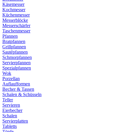
Käsemesser
Kochmesser
Küchenmesser
Messerblöcke
Messerschärfer
Taschenmesser
Pfannen
Bratpfannen
Grillpfannen
Sautépfannen
Schmorpfannen
Servierpfannen
Spezialpfannen
Wok
Porzellan
Auflaufformen
Becher & Tassen
Schalen & Schüsseln
Teller
Servieren
Eierbecher
Schalen
Servierplatten
Tabletts
Töpfe