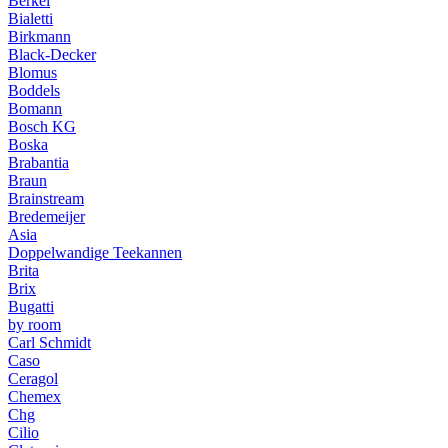
Berkel
Bialetti
Birkmann
Black-Decker
Blomus
Boddels
Bomann
Bosch KG
Boska
Brabantia
Braun
Brainstream
Bredemeijer
Asia
Doppelwandige Teekannen
Brita
Brix
Bugatti
by room
Carl Schmidt
Caso
Ceragol
Chemex
Chg
Cilio