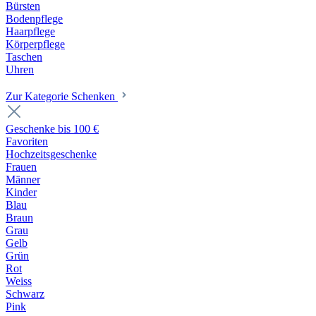
Bürsten
Bodenpflege
Haarpflege
Körperpflege
Taschen
Uhren
Zur Kategorie Schenken
Geschenke bis 100 €
Favoriten
Hochzeitsgeschenke
Frauen
Männer
Kinder
Blau
Braun
Grau
Gelb
Grün
Rot
Weiss
Schwarz
Pink