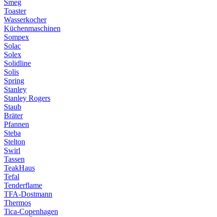
Smeg
Toaster
Wasserkocher
Küchenmaschinen
Sompex
Solac
Solex
Solidline
Solis
Spring
Stanley
Stanley Rogers
Staub
Bräter
Pfannen
Steba
Stelton
Swirl
Tassen
TeakHaus
Tefal
Tenderflame
TFA-Dostmann
Thermos
Tica-Copenhagen