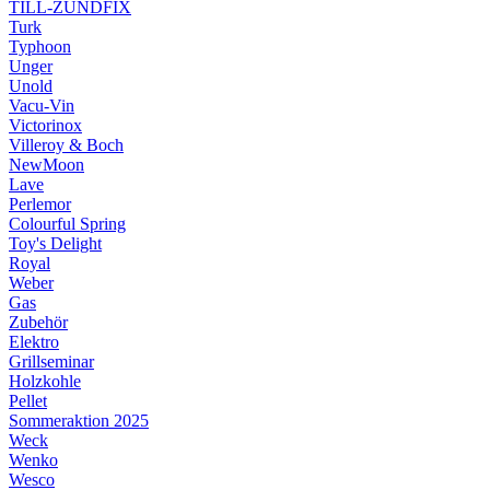
TILL-ZÜNDFIX
Turk
Typhoon
Unger
Unold
Vacu-Vin
Victorinox
Villeroy & Boch
NewMoon
Lave
Perlemor
Colourful Spring
Toy's Delight
Royal
Weber
Gas
Zubehör
Elektro
Grillseminar
Holzkohle
Pellet
Sommeraktion 2025
Weck
Wenko
Wesco