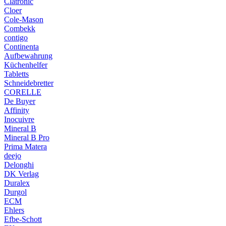
Clatronic
Cloer
Cole-Mason
Combekk
contigo
Continenta
Aufbewahrung
Küchenhelfer
Tabletts
Schneidebretter
CORELLE
De Buyer
Affinity
Inocuivre
Mineral B
Mineral B Pro
Prima Matera
deejo
Delonghi
DK Verlag
Duralex
Durgol
ECM
Ehlers
Efbe-Schott