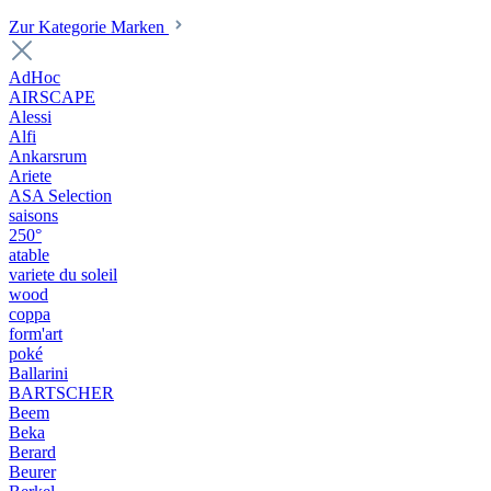
Zur Kategorie Marken
AdHoc
AIRSCAPE
Alessi
Alfi
Ankarsrum
Ariete
ASA Selection
saisons
250°
atable
variete du soleil
wood
coppa
form'art
poké
Ballarini
BARTSCHER
Beem
Beka
Berard
Beurer