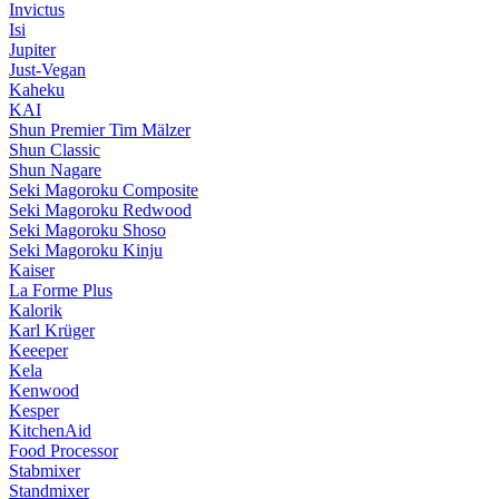
Invictus
Isi
Jupiter
Just-Vegan
Kaheku
KAI
Shun Premier Tim Mälzer
Shun Classic
Shun Nagare
Seki Magoroku Composite
Seki Magoroku Redwood
Seki Magoroku Shoso
Seki Magoroku Kinju
Kaiser
La Forme Plus
Kalorik
Karl Krüger
Keeeper
Kela
Kenwood
Kesper
KitchenAid
Food Processor
Stabmixer
Standmixer