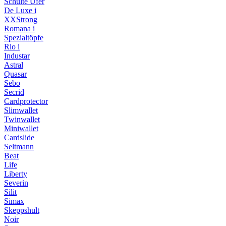
Schulte Ufer
De Luxe i
XXStrong
Romana i
Spezialtöpfe
Rio i
Industar
Astral
Quasar
Sebo
Secrid
Cardprotector
Slimwallet
Twinwallet
Miniwallet
Cardslide
Seltmann
Beat
Life
Liberty
Severin
Silit
Simax
Skeppshult
Noir