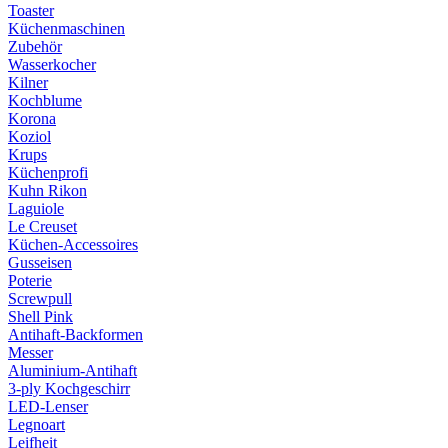
Toaster
Küchenmaschinen
Zubehör
Wasserkocher
Kilner
Kochblume
Korona
Koziol
Krups
Küchenprofi
Kuhn Rikon
Laguiole
Le Creuset
Küchen-Accessoires
Gusseisen
Poterie
Screwpull
Shell Pink
Antihaft-Backformen
Messer
Aluminium-Antihaft
3-ply Kochgeschirr
LED-Lenser
Legnoart
Leifheit