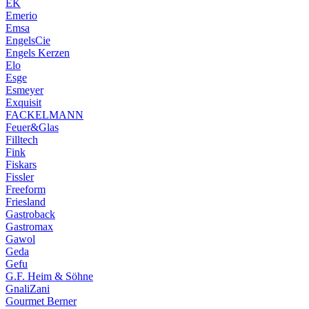
EK
Emerio
Emsa
EngelsCie
Engels Kerzen
Elo
Esge
Esmeyer
Exquisit
FACKELMANN
Feuer&Glas
Filltech
Fink
Fiskars
Fissler
Freeform
Friesland
Gastroback
Gastromax
Gawol
Geda
Gefu
G.F. Heim & Söhne
GnaliZani
Gourmet Berner