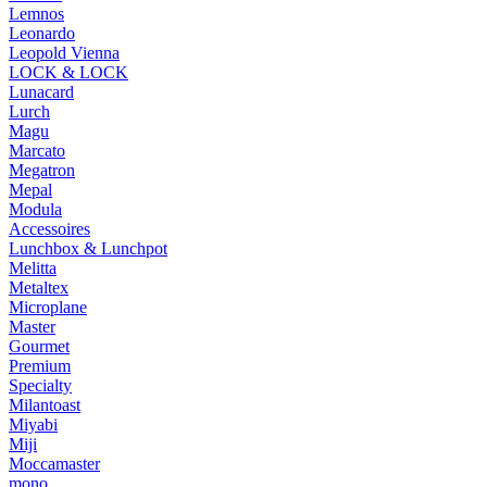
Lemnos
Leonardo
Leopold Vienna
LOCK & LOCK
Lunacard
Lurch
Magu
Marcato
Megatron
Mepal
Modula
Accessoires
Lunchbox & Lunchpot
Melitta
Metaltex
Microplane
Master
Gourmet
Premium
Specialty
Milantoast
Miyabi
Miji
Moccamaster
mono