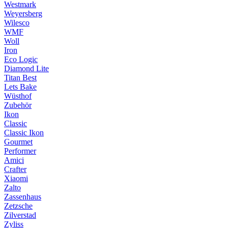
Westmark
Weyersberg
Wilesco
WMF
Woll
Iron
Eco Logic
Diamond Lite
Titan Best
Lets Bake
Wüsthof
Zubehör
Ikon
Classic
Classic Ikon
Gourmet
Performer
Amici
Crafter
Xiaomi
Zalto
Zassenhaus
Zetzsche
Zilverstad
Zyliss