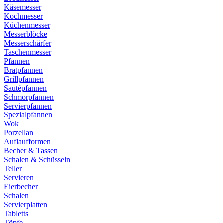
Käsemesser
Kochmesser
Küchenmesser
Messerblöcke
Messerschärfer
Taschenmesser
Pfannen
Bratpfannen
Grillpfannen
Sautépfannen
Schmorpfannen
Servierpfannen
Spezialpfannen
Wok
Porzellan
Auflaufformen
Becher & Tassen
Schalen & Schüsseln
Teller
Servieren
Eierbecher
Schalen
Servierplatten
Tabletts
Töpfe