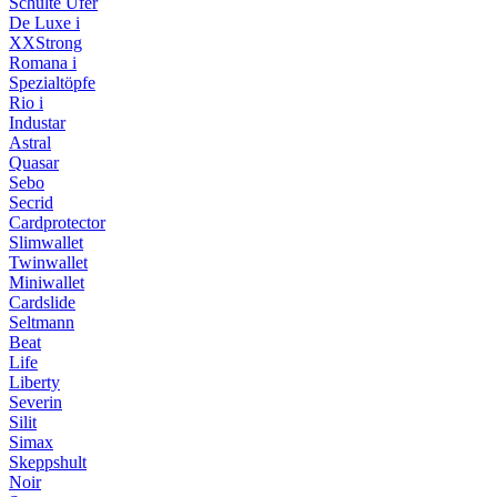
Schulte Ufer
De Luxe i
XXStrong
Romana i
Spezialtöpfe
Rio i
Industar
Astral
Quasar
Sebo
Secrid
Cardprotector
Slimwallet
Twinwallet
Miniwallet
Cardslide
Seltmann
Beat
Life
Liberty
Severin
Silit
Simax
Skeppshult
Noir