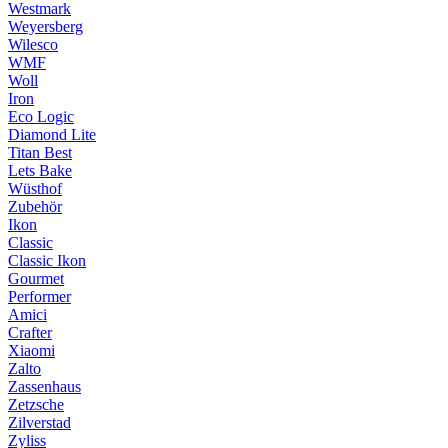
Westmark
Weyersberg
Wilesco
WMF
Woll
Iron
Eco Logic
Diamond Lite
Titan Best
Lets Bake
Wüsthof
Zubehör
Ikon
Classic
Classic Ikon
Gourmet
Performer
Amici
Crafter
Xiaomi
Zalto
Zassenhaus
Zetzsche
Zilverstad
Zyliss