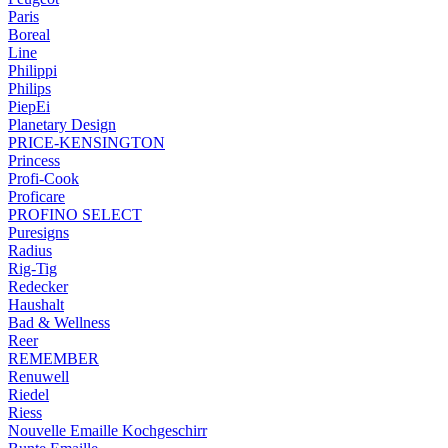
Paris
Boreal
Line
Philippi
Philips
PiepEi
Planetary Design
PRICE-KENSINGTON
Princess
Profi-Cook
Proficare
PROFINO SELECT
Puresigns
Radius
Rig-Tig
Redecker
Haushalt
Bad & Wellness
Reer
REMEMBER
Renuwell
Riedel
Riess
Nouvelle Emaille Kochgeschirr