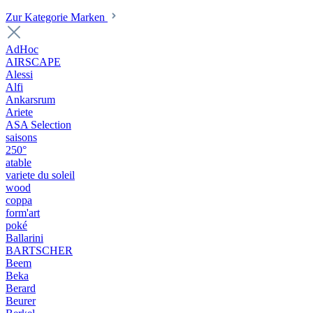
Zur Kategorie Marken
AdHoc
AIRSCAPE
Alessi
Alfi
Ankarsrum
Ariete
ASA Selection
saisons
250°
atable
variete du soleil
wood
coppa
form'art
poké
Ballarini
BARTSCHER
Beem
Beka
Berard
Beurer