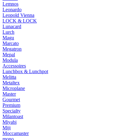
Lemnos
Leonardo
Leopold Vienna
LOCK & LOCK
Lunacard
Lurch
Magu
Marcato
Megatron
Mepal
Modula
Accessoires
Lunchbox & Lunchpot
Melitta
Metaltex
Microplane
Master
Gourmet
Premium
Specialty
Milantoast
Miyabi
Miji
Moccamaster
mono