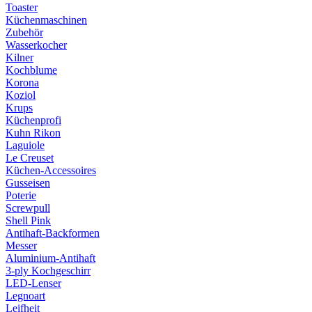
Toaster
Küchenmaschinen
Zubehör
Wasserkocher
Kilner
Kochblume
Korona
Koziol
Krups
Küchenprofi
Kuhn Rikon
Laguiole
Le Creuset
Küchen-Accessoires
Gusseisen
Poterie
Screwpull
Shell Pink
Antihaft-Backformen
Messer
Aluminium-Antihaft
3-ply Kochgeschirr
LED-Lenser
Legnoart
Leifheit