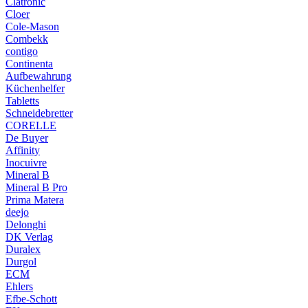
Clatronic
Cloer
Cole-Mason
Combekk
contigo
Continenta
Aufbewahrung
Küchenhelfer
Tabletts
Schneidebretter
CORELLE
De Buyer
Affinity
Inocuivre
Mineral B
Mineral B Pro
Prima Matera
deejo
Delonghi
DK Verlag
Duralex
Durgol
ECM
Ehlers
Efbe-Schott