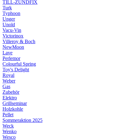
TILL-ZÜNDFIX
Turk
Typhoon
Unger
Unold
Vacu-Vin
Victorinox
Villeroy & Boch
NewMoon
Lave
Perlemor
Colourful Spring
Toy's Delight
Royal
Weber
Gas
Zubehör
Elektro
Grillseminar
Holzkohle
Pellet
Sommeraktion 2025
Weck
Wenko
Wesco