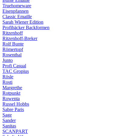
Bunte Emaille
Truehomeware
Eisenpfannen
Classic Emaille
Sarah Wiener Edition
Profibäcker Backformen
Ritzenhoff
Ritzenhoff-Breker
Rolf Bunte
Römertopf
Rosenthal
Junto
Profi Casual
TAC Gropius
Rösle
Rosti
Margrethe
Rotpunkt
Rowenta
Russel Hobbs
Sabre Paris
Sage
Sander
Sanitas
SCANPART