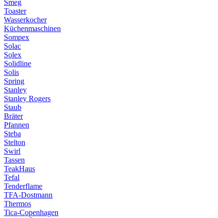
Smeg
Toaster
Wasserkocher
Küchenmaschinen
Sompex
Solac
Solex
Solidline
Solis
Spring
Stanley
Stanley Rogers
Staub
Bräter
Pfannen
Steba
Stelton
Swirl
Tassen
TeakHaus
Tefal
Tenderflame
TFA-Dostmann
Thermos
Tica-Copenhagen