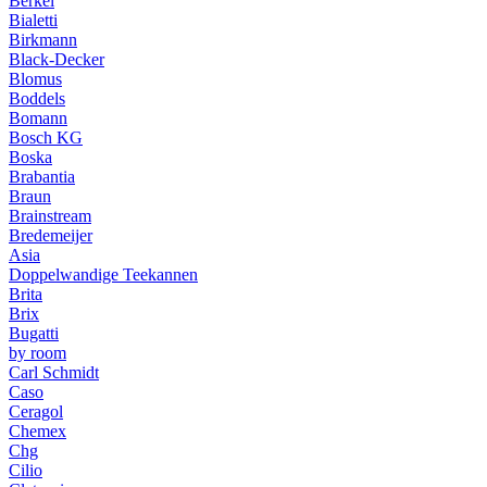
Berkel
Bialetti
Birkmann
Black-Decker
Blomus
Boddels
Bomann
Bosch KG
Boska
Brabantia
Braun
Brainstream
Bredemeijer
Asia
Doppelwandige Teekannen
Brita
Brix
Bugatti
by room
Carl Schmidt
Caso
Ceragol
Chemex
Chg
Cilio