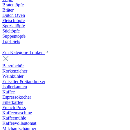
Bratentöpfe
Bräter
Dutch Oven
Fleischtöpfe
Spezialtöpfe
Stieltöpfe
Suppentöpfe
Topf-Sets
Zur Kategorie Trinken
Barzubehör
Korkenzieher
Weinkühler
Entsafter & Standmixer
Isolierkannen
Kaffee
Espressokocher
Filterkaffee
French Press
Kaffeemaschine
Kaffeemühle
Kaffeevollautomat
Milchaufschäumer