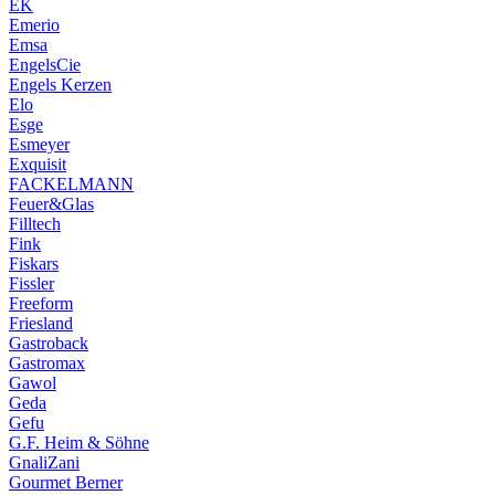
EK
Emerio
Emsa
EngelsCie
Engels Kerzen
Elo
Esge
Esmeyer
Exquisit
FACKELMANN
Feuer&Glas
Filltech
Fink
Fiskars
Fissler
Freeform
Friesland
Gastroback
Gastromax
Gawol
Geda
Gefu
G.F. Heim & Söhne
GnaliZani
Gourmet Berner