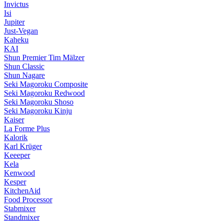
Invictus
Isi
Jupiter
Just-Vegan
Kaheku
KAI
Shun Premier Tim Mälzer
Shun Classic
Shun Nagare
Seki Magoroku Composite
Seki Magoroku Redwood
Seki Magoroku Shoso
Seki Magoroku Kinju
Kaiser
La Forme Plus
Kalorik
Karl Krüger
Keeeper
Kela
Kenwood
Kesper
KitchenAid
Food Processor
Stabmixer
Standmixer