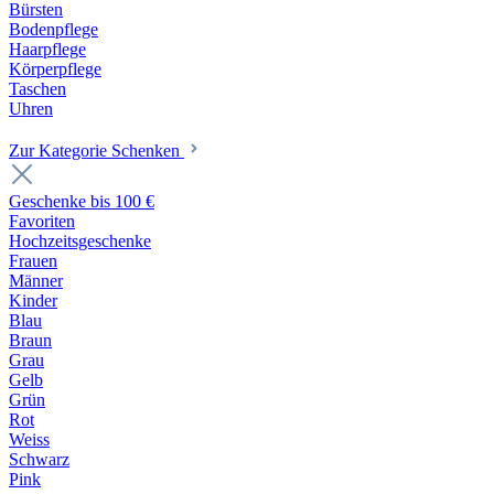
Bürsten
Bodenpflege
Haarpflege
Körperpflege
Taschen
Uhren
Zur Kategorie Schenken
Geschenke bis 100 €
Favoriten
Hochzeitsgeschenke
Frauen
Männer
Kinder
Blau
Braun
Grau
Gelb
Grün
Rot
Weiss
Schwarz
Pink