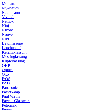
Montana
My-Basics
Nachtmann
Vivendi
Nemox
Ninja
Nivona
Nouvel
Nud
Betonfassung
Leuchtmittel
Keramikfassung
Messingfassung
Kupferfassung
OHP
Opinel
Oxo
P:OS
PAD
Panasonic
Pasterkamp
Paul Wirths
Paveau Glassware
Petromax
Peugeot