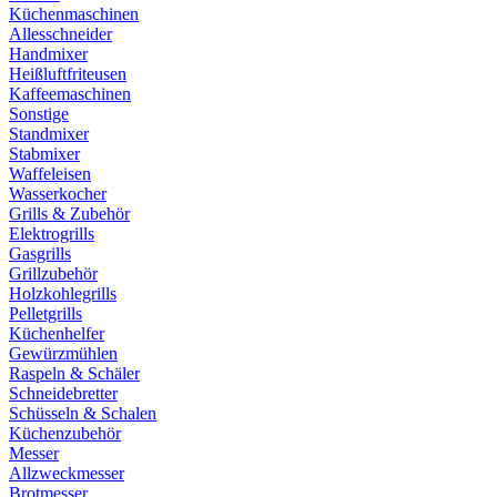
Küchenmaschinen
Allesschneider
Handmixer
Heißluftfriteusen
Kaffeemaschinen
Sonstige
Standmixer
Stabmixer
Waffeleisen
Wasserkocher
Grills & Zubehör
Elektrogrills
Gasgrills
Grillzubehör
Holzkohlegrills
Pelletgrills
Küchenhelfer
Gewürzmühlen
Raspeln & Schäler
Schneidebretter
Schüsseln & Schalen
Küchenzubehör
Messer
Allzweckmesser
Brotmesser