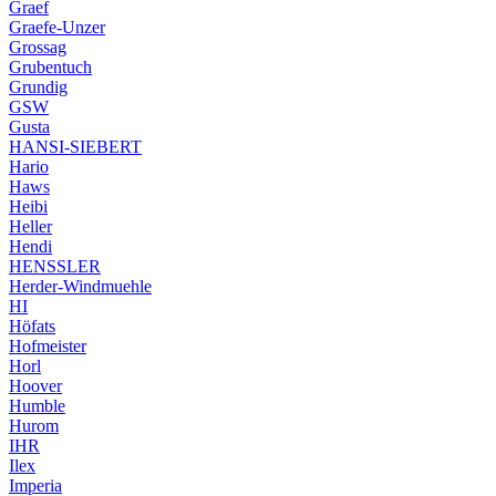
Graef
Graefe-Unzer
Grossag
Grubentuch
Grundig
GSW
Gusta
HANSI-SIEBERT
Hario
Haws
Heibi
Heller
Hendi
HENSSLER
Herder-Windmuehle
HI
Höfats
Hofmeister
Horl
Hoover
Humble
Hurom
IHR
Ilex
Imperia