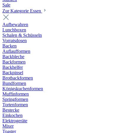
Sale
Zur Kategorie Essen
Aufbewahren
Lunchboxen
Schalen & Schüsseln
Vorratsdosen
Backen
Auflaufformen
Backbleche
Backformen
Backhelfer
Backpinsel
Brotbackformen
Bundformen
Königskuchenformen
Muffinformen
Springformen
Tortenformen
Bestecke
Einkochen
Elektrogeräte
Mixer
Toaster