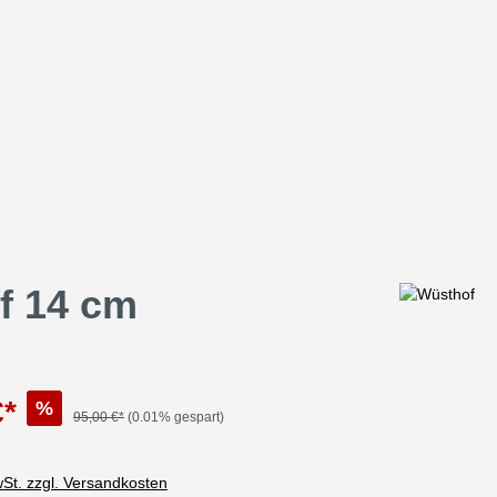
f 14 cm
€*
%
95,00 €*
(0.01% gespart)
wSt. zzgl. Versandkosten