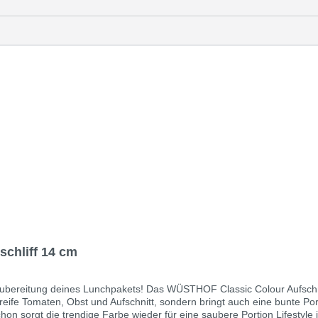
schliff 14 cm
r Zubereitung deines Lunchpakets! Das WÜSTHOF Classic Colour Aufschn
 reife Tomaten, Obst und Aufschnitt, sondern bringt auch eine bunte Por
orgt die trendige Farbe wieder für eine saubere Portion Lifestyle i