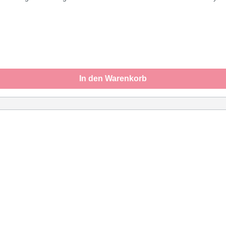
 Salt, Coral Peach, Velvet Oyster, Purple Yam, Tasty Sumac, Wild Bl
In den Warenkorb