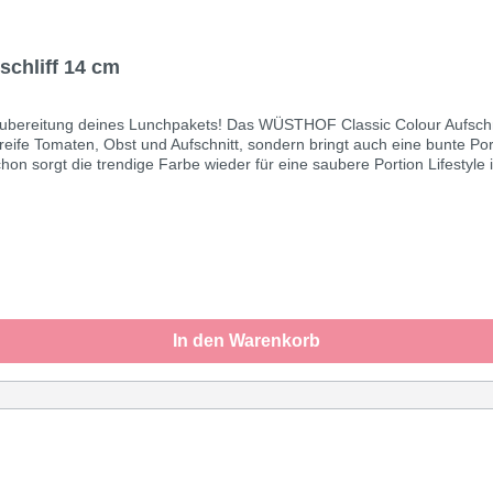
schliff 14 cm
r Zubereitung deines Lunchpakets! Das WÜSTHOF Classic Colour Aufschn
 reife Tomaten, Obst und Aufschnitt, sondern bringt auch eine bunte Por
orgt die trendige Farbe wieder für eine saubere Portion Lifestyle i
 Salt, Coral Peach, Velvet Oyster, Purple Yam oder Tasty Sumac.Dein
In den Warenkorb