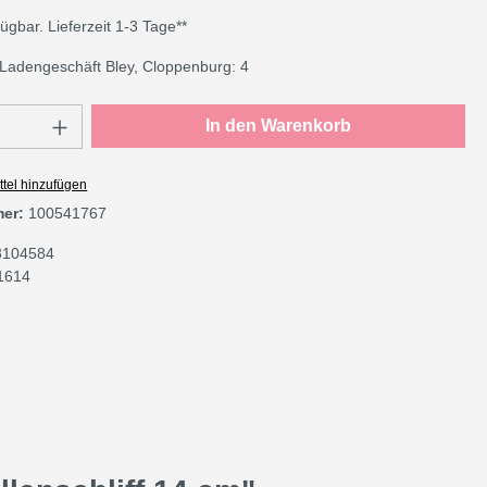
gbar. Lieferzeit 1-3 Tage**
Ladengeschäft Bley, Cloppenburg: 4
Anzahl: Gib den gewünschten Wert ein oder
In den Warenkorb
tel hinzufügen
mer:
100541767
3104584
1614