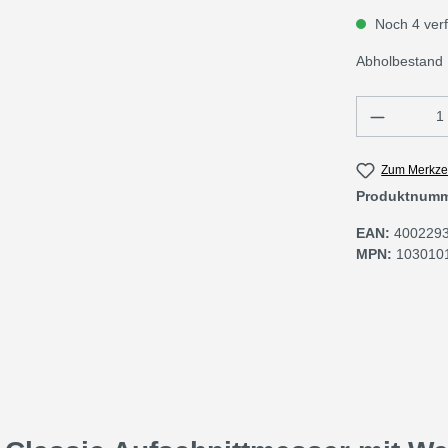
Noch 4 verfü
Abholbestand 
Produkt 
Zum Merkzet
Produktnum
EAN:
400229
MPN:
103010