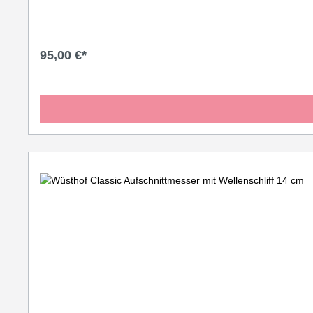
sogar mit deiner Lieblingsfarbe kombinieren: Pink Himalayan
Deine Farbe.
95,00 €*