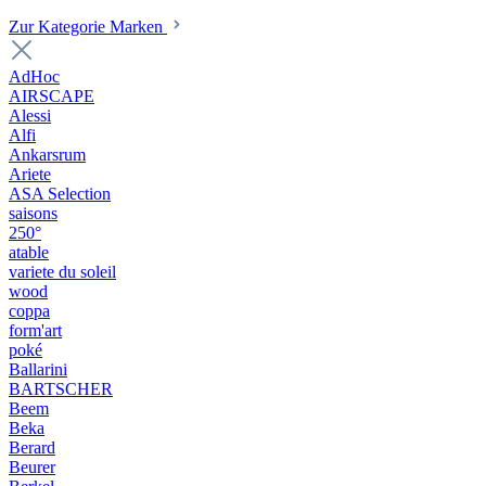
Zur Kategorie Marken
AdHoc
AIRSCAPE
Alessi
Alfi
Ankarsrum
Ariete
ASA Selection
saisons
250°
atable
variete du soleil
wood
coppa
form'art
poké
Ballarini
BARTSCHER
Beem
Beka
Berard
Beurer