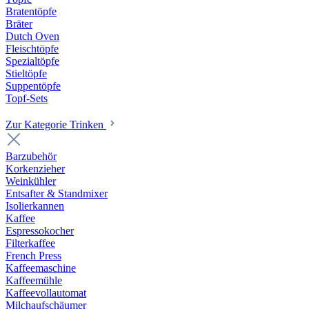
Bratentöpfe
Bräter
Dutch Oven
Fleischtöpfe
Spezialtöpfe
Stieltöpfe
Suppentöpfe
Topf-Sets
Zur Kategorie Trinken
Barzubehör
Korkenzieher
Weinkühler
Entsafter & Standmixer
Isolierkannen
Kaffee
Espressokocher
Filterkaffee
French Press
Kaffeemaschine
Kaffeemühle
Kaffeevollautomat
Milchaufschäumer