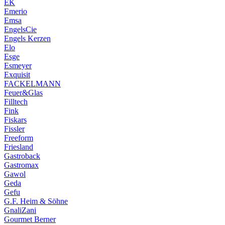
EK
Emerio
Emsa
EngelsCie
Engels Kerzen
Elo
Esge
Esmeyer
Exquisit
FACKELMANN
Feuer&Glas
Filltech
Fink
Fiskars
Fissler
Freeform
Friesland
Gastroback
Gastromax
Gawol
Geda
Gefu
G.F. Heim & Söhne
GnaliZani
Gourmet Berner