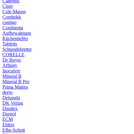
Clatronic
Cloer
Cole-Mason
Combekk
contigo
Continenta
Aufbewahrung
Küchenhelfer
Tabletts
Schneidebretter
CORELLE
De Buyer
Affinity
Inocuivre
Mineral B
Mineral B Pro
Prima Matera
deejo
Delonghi
DK Verlag
Duralex
Durgol
ECM
Ehlers
Efbe-Schott