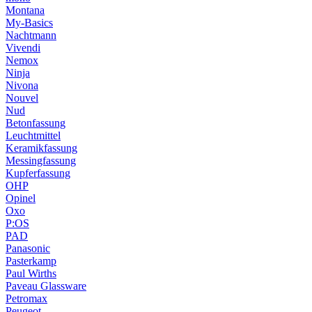
Montana
My-Basics
Nachtmann
Vivendi
Nemox
Ninja
Nivona
Nouvel
Nud
Betonfassung
Leuchtmittel
Keramikfassung
Messingfassung
Kupferfassung
OHP
Opinel
Oxo
P:OS
PAD
Panasonic
Pasterkamp
Paul Wirths
Paveau Glassware
Petromax
Peugeot