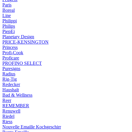
Paris
Boreal
Line
Philippi
Philips
PiepEi
Planetary Design
PRICE-KENSINGTON
Princess
Profi-Cook
Proficare
PROFINO SELECT
Puresigns
Radius
Rig-Tig
Redecker
Haushalt
Bad & Wellness
Reer
REMEMBER
Renuwell
Riedel
Riess
Nouvelle Emaille Kochgeschirr