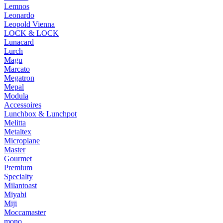
Lemnos
Leonardo
Leopold Vienna
LOCK & LOCK
Lunacard
Lurch
Magu
Marcato
Megatron
Mepal
Modula
Accessoires
Lunchbox & Lunchpot
Melitta
Metaltex
Microplane
Master
Gourmet
Premium
Specialty
Milantoast
Miyabi
Miji
Moccamaster
mono