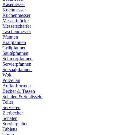
Käsemesser
Kochmesser
Küchenmesser
Messerblöcke
Messerschärfer
Taschenmesser
Pfannen
Bratpfannen
Grillpfannen
Sautépfannen
Schmorpfannen
Servierpfannen
Spezialpfannen
Wok
Porzellan
Auflaufformen
Becher & Tassen
Schalen & Schüsseln
Teller
Servieren
Eierbecher
Schalen
Servierplatten
Tabletts
Töpfe