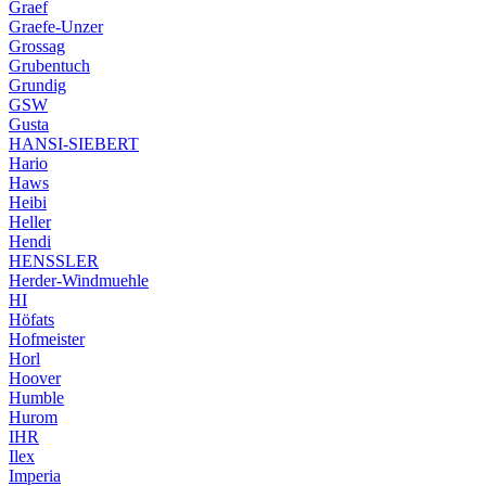
Graef
Graefe-Unzer
Grossag
Grubentuch
Grundig
GSW
Gusta
HANSI-SIEBERT
Hario
Haws
Heibi
Heller
Hendi
HENSSLER
Herder-Windmuehle
HI
Höfats
Hofmeister
Horl
Hoover
Humble
Hurom
IHR
Ilex
Imperia