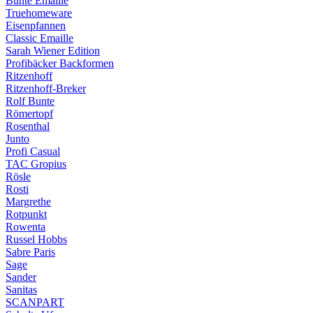
Bunte Emaille
Truehomeware
Eisenpfannen
Classic Emaille
Sarah Wiener Edition
Profibäcker Backformen
Ritzenhoff
Ritzenhoff-Breker
Rolf Bunte
Römertopf
Rosenthal
Junto
Profi Casual
TAC Gropius
Rösle
Rosti
Margrethe
Rotpunkt
Rowenta
Russel Hobbs
Sabre Paris
Sage
Sander
Sanitas
SCANPART