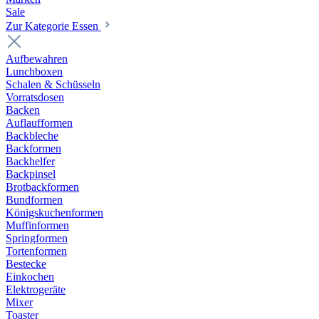
Sale
Zur Kategorie Essen
Aufbewahren
Lunchboxen
Schalen & Schüsseln
Vorratsdosen
Backen
Auflaufformen
Backbleche
Backformen
Backhelfer
Backpinsel
Brotbackformen
Bundformen
Königskuchenformen
Muffinformen
Springformen
Tortenformen
Bestecke
Einkochen
Elektrogeräte
Mixer
Toaster