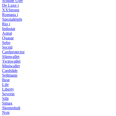
Schulte Ufer
De Luxe i
XXStrong
Romana i
Spezialtöpfe
Rio i
Industar
Astral
Quasar
Sebo
Secrid
Cardprotector
Slimwallet
Twinwallet
Miniwallet
Cardslide
Seltmann
Beat
Life
Liberty
Severin
Silit
Simax
Skeppshult
Noir