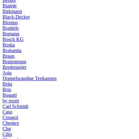
Berkel
Bialetti
Birkmann
Black-Decker
Blomus
Boddels
Bomann
Bosch KG
Boska
Brabantia
Braun
Brainstream
Bredemeijer
Asia
Doppelwandige Teekannen
Brita
Brix
Bugatti
by room
Carl Schmidt
Caso
Ceragol
Chemex
Chg
Cilio