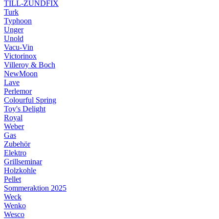
TILL-ZÜNDFIX
Turk
Typhoon
Unger
Unold
Vacu-Vin
Victorinox
Villeroy & Boch
NewMoon
Lave
Perlemor
Colourful Spring
Toy's Delight
Royal
Weber
Gas
Zubehör
Elektro
Grillseminar
Holzkohle
Pellet
Sommeraktion 2025
Weck
Wenko
Wesco