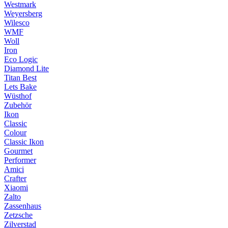
Westmark
Weyersberg
Wilesco
WMF
Woll
Iron
Eco Logic
Diamond Lite
Titan Best
Lets Bake
Wüsthof
Zubehör
Ikon
Classic
Colour
Classic Ikon
Gourmet
Performer
Amici
Crafter
Xiaomi
Zalto
Zassenhaus
Zetzsche
Zilverstad