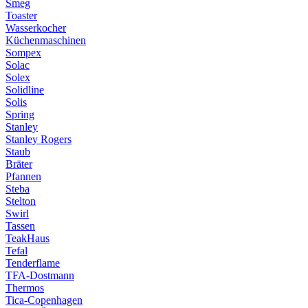
Smeg
Toaster
Wasserkocher
Küchenmaschinen
Sompex
Solac
Solex
Solidline
Solis
Spring
Stanley
Stanley Rogers
Staub
Bräter
Pfannen
Steba
Stelton
Swirl
Tassen
TeakHaus
Tefal
Tenderflame
TFA-Dostmann
Thermos
Tica-Copenhagen