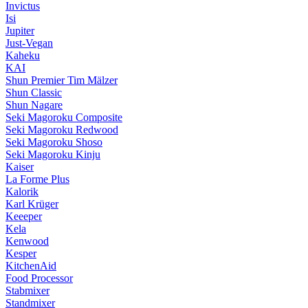
Invictus
Isi
Jupiter
Just-Vegan
Kaheku
KAI
Shun Premier Tim Mälzer
Shun Classic
Shun Nagare
Seki Magoroku Composite
Seki Magoroku Redwood
Seki Magoroku Shoso
Seki Magoroku Kinju
Kaiser
La Forme Plus
Kalorik
Karl Krüger
Keeeper
Kela
Kenwood
Kesper
KitchenAid
Food Processor
Stabmixer
Standmixer