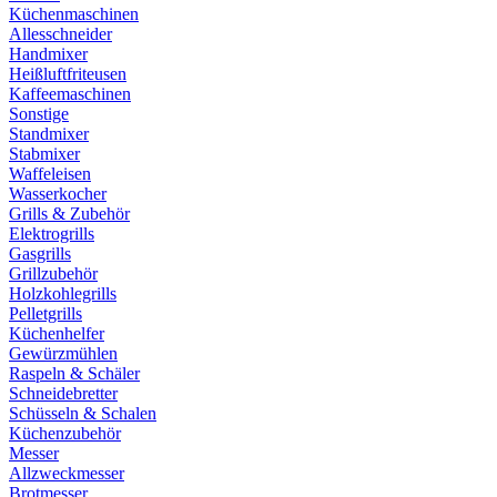
Küchenmaschinen
Allesschneider
Handmixer
Heißluftfriteusen
Kaffeemaschinen
Sonstige
Standmixer
Stabmixer
Waffeleisen
Wasserkocher
Grills & Zubehör
Elektrogrills
Gasgrills
Grillzubehör
Holzkohlegrills
Pelletgrills
Küchenhelfer
Gewürzmühlen
Raspeln & Schäler
Schneidebretter
Schüsseln & Schalen
Küchenzubehör
Messer
Allzweckmesser
Brotmesser