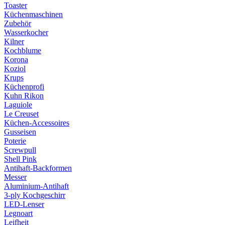
Toaster
Küchenmaschinen
Zubehör
Wasserkocher
Kilner
Kochblume
Korona
Koziol
Krups
Küchenprofi
Kuhn Rikon
Laguiole
Le Creuset
Küchen-Accessoires
Gusseisen
Poterie
Screwpull
Shell Pink
Antihaft-Backformen
Messer
Aluminium-Antihaft
3-ply Kochgeschirr
LED-Lenser
Legnoart
Leifheit