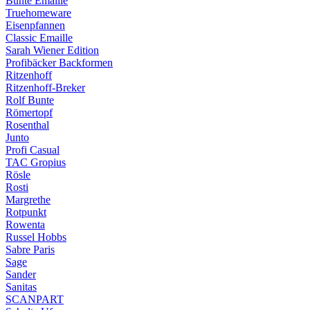
Bunte Emaille
Truehomeware
Eisenpfannen
Classic Emaille
Sarah Wiener Edition
Profibäcker Backformen
Ritzenhoff
Ritzenhoff-Breker
Rolf Bunte
Römertopf
Rosenthal
Junto
Profi Casual
TAC Gropius
Rösle
Rosti
Margrethe
Rotpunkt
Rowenta
Russel Hobbs
Sabre Paris
Sage
Sander
Sanitas
SCANPART