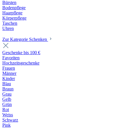
Bürsten
Bodenpflege
Haarpflege
Körperpflege
Taschen
Uhren
Zur Kategorie Schenken
Geschenke bis 100 €
Favoriten
Hochzeitsgeschenke
Frauen
Männer
Kinder
Blau
Braun
Grau
Gelb
Grün
Rot
Weiss
Schwarz
Pink