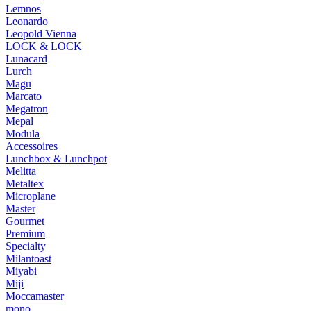
Lemnos
Leonardo
Leopold Vienna
LOCK & LOCK
Lunacard
Lurch
Magu
Marcato
Megatron
Mepal
Modula
Accessoires
Lunchbox & Lunchpot
Melitta
Metaltex
Microplane
Master
Gourmet
Premium
Specialty
Milantoast
Miyabi
Miji
Moccamaster
mono