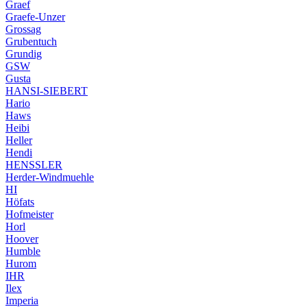
Graef
Graefe-Unzer
Grossag
Grubentuch
Grundig
GSW
Gusta
HANSI-SIEBERT
Hario
Haws
Heibi
Heller
Hendi
HENSSLER
Herder-Windmuehle
HI
Höfats
Hofmeister
Horl
Hoover
Humble
Hurom
IHR
Ilex
Imperia