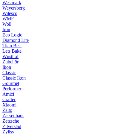
Westmark
Weyersberg
Wilesco
WMF
Woll
Iron
Eco Logic
Diamond Lite
Titan Best
Lets Bake
Wüsthof
Zubehör
Ikon
Classic
Classic Ikon
Gourmet
Performer
Amici
Crafter
Xiaomi
Zalto
Zassenhaus
Zetzsche
Zilverstad
Zyliss