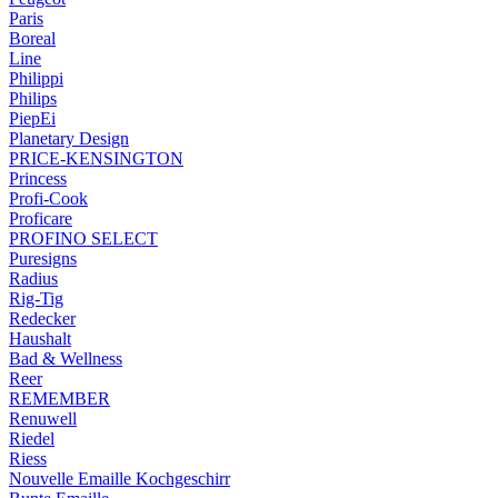
Paris
Boreal
Line
Philippi
Philips
PiepEi
Planetary Design
PRICE-KENSINGTON
Princess
Profi-Cook
Proficare
PROFINO SELECT
Puresigns
Radius
Rig-Tig
Redecker
Haushalt
Bad & Wellness
Reer
REMEMBER
Renuwell
Riedel
Riess
Nouvelle Emaille Kochgeschirr