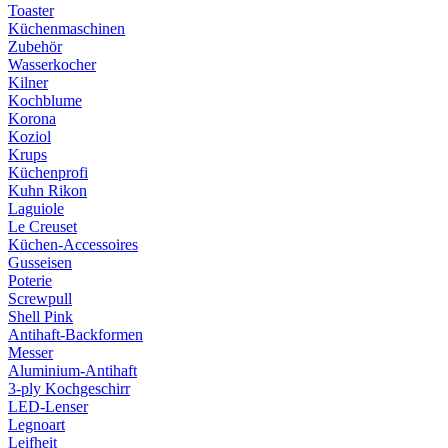
Toaster
Küchenmaschinen
Zubehör
Wasserkocher
Kilner
Kochblume
Korona
Koziol
Krups
Küchenprofi
Kuhn Rikon
Laguiole
Le Creuset
Küchen-Accessoires
Gusseisen
Poterie
Screwpull
Shell Pink
Antihaft-Backformen
Messer
Aluminium-Antihaft
3-ply Kochgeschirr
LED-Lenser
Legnoart
Leifheit