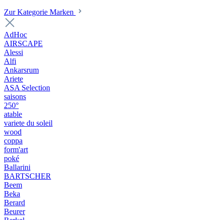
Zur Kategorie Marken
AdHoc
AIRSCAPE
Alessi
Alfi
Ankarsrum
Ariete
ASA Selection
saisons
250°
atable
variete du soleil
wood
coppa
form'art
poké
Ballarini
BARTSCHER
Beem
Beka
Berard
Beurer