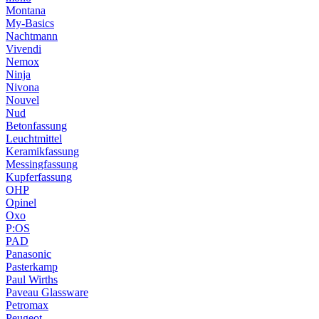
Montana
My-Basics
Nachtmann
Vivendi
Nemox
Ninja
Nivona
Nouvel
Nud
Betonfassung
Leuchtmittel
Keramikfassung
Messingfassung
Kupferfassung
OHP
Opinel
Oxo
P:OS
PAD
Panasonic
Pasterkamp
Paul Wirths
Paveau Glassware
Petromax
Peugeot