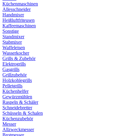
Küchenmaschinen
Allesschneider
Handmixer
Heißluftfriteusen
Kaffeemaschinen
Sonstige
Standmixer
Stabmixer
Waffeleisen
Wasserkocher
Grills & Zubehör
Elektrogrills
Gasgrills
Grillzubehör
Holzkohlegrills
Pelletgrills
Küchenhelfer
Gewürzmühlen
Raspeln & Schäler
Schneidebretter
Schüsseln & Schalen
Küchenzubehör
Messer
Allzweckmesser
Brotmesser