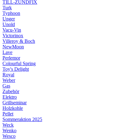
TILL-ZÜNDFIX
Turk
Typhoon
Unger
Unold
Vacu-Vin
Victorinox
Villeroy & Boch
NewMoon
Lave
Perlemor
Colourful Spring
Toy's Delight
Royal
Weber
Gas
Zubehör
Elektro
Grillseminar
Holzkohle
Pellet
Sommeraktion 2025
Weck
Wenko
Wesco