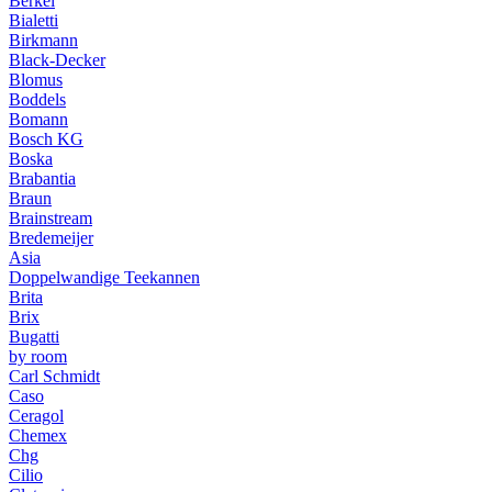
Berkel
Bialetti
Birkmann
Black-Decker
Blomus
Boddels
Bomann
Bosch KG
Boska
Brabantia
Braun
Brainstream
Bredemeijer
Asia
Doppelwandige Teekannen
Brita
Brix
Bugatti
by room
Carl Schmidt
Caso
Ceragol
Chemex
Chg
Cilio