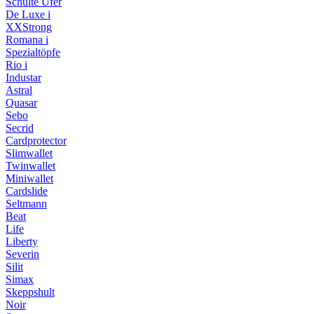
Schulte Ufer
De Luxe i
XXStrong
Romana i
Spezialtöpfe
Rio i
Industar
Astral
Quasar
Sebo
Secrid
Cardprotector
Slimwallet
Twinwallet
Miniwallet
Cardslide
Seltmann
Beat
Life
Liberty
Severin
Silit
Simax
Skeppshult
Noir