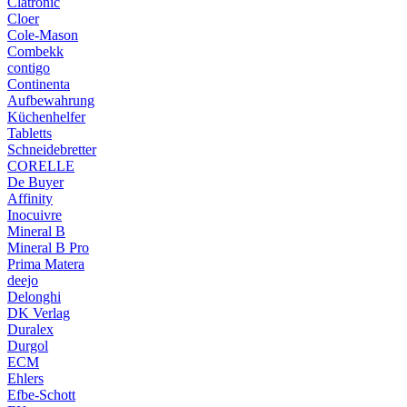
Clatronic
Cloer
Cole-Mason
Combekk
contigo
Continenta
Aufbewahrung
Küchenhelfer
Tabletts
Schneidebretter
CORELLE
De Buyer
Affinity
Inocuivre
Mineral B
Mineral B Pro
Prima Matera
deejo
Delonghi
DK Verlag
Duralex
Durgol
ECM
Ehlers
Efbe-Schott