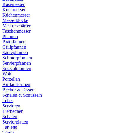
Käsemesser
Kochmesser
Küchenmesser
Messerblöcke
Messerschärfer
Taschenmesser
Pfannen
Bratpfannen
Grillpfannen
Sautépfannen
Schmorpfannen
Servierpfannen
Spezialpfannen
Wok
Porzellan
Auflaufformen
Becher & Tassen
Schalen & Schüsseln
Teller
Servieren
Eierbecher
Schalen
Servierplatten
Tabletts
Töpfe