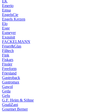
EK
Emerio
Emsa
EngelsCie
Engels Kerzen
Elo
Esge
Esmeyer
Exquisit
FACKELMANN
Feuer&Glas
Filltech
Fink
Fiskars
Fissler
Freeform
Friesland
Gastroback
Gastromax
Gawol
Geda
Gefu
G.F. Heim & Söhne
GnaliZani
Gourmet Berner