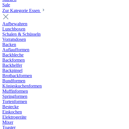
Sale
Zur Kategorie Essen
Aufbewahren
Lunchboxen
Schalen & Schüsseln
Vorratsdosen
Backen
Auflaufformen
Backbleche
Backformen
Backhelfer
Backpinsel
Brotbackformen
Bundformen
Königskuchenformen
Muffinformen
Springformen
Tortenformen
Bestecke
Einkochen
Elektrogeräte
Mixer
Toaster