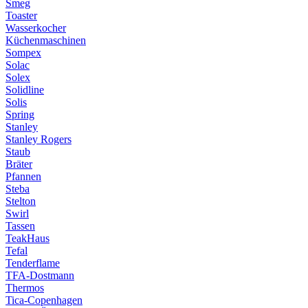
Smeg
Toaster
Wasserkocher
Küchenmaschinen
Sompex
Solac
Solex
Solidline
Solis
Spring
Stanley
Stanley Rogers
Staub
Bräter
Pfannen
Steba
Stelton
Swirl
Tassen
TeakHaus
Tefal
Tenderflame
TFA-Dostmann
Thermos
Tica-Copenhagen