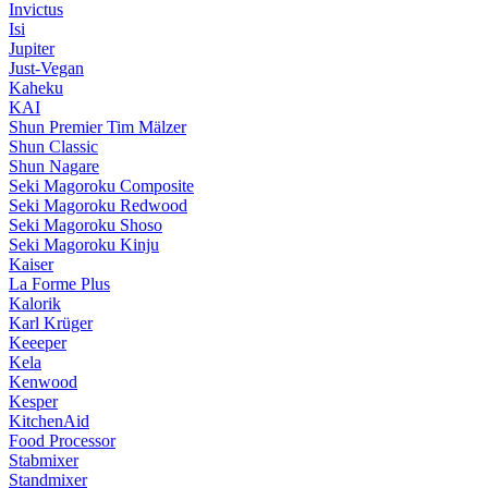
Invictus
Isi
Jupiter
Just-Vegan
Kaheku
KAI
Shun Premier Tim Mälzer
Shun Classic
Shun Nagare
Seki Magoroku Composite
Seki Magoroku Redwood
Seki Magoroku Shoso
Seki Magoroku Kinju
Kaiser
La Forme Plus
Kalorik
Karl Krüger
Keeeper
Kela
Kenwood
Kesper
KitchenAid
Food Processor
Stabmixer
Standmixer