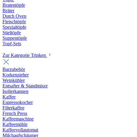
Bratentöpfe
Bräter
Dutch Oven
Fleischtöpfe
Spezialtöpfe
Stieltöpfe
Suppentöpfe
Topf-Sets
Zur Kategorie Trinken
Barzubehör
Korkenzieher
Weinkühler
Entsafter & Standmixer
Isolierkannen
Kaffee
Espressokocher
Filterkaffee
French Press
Kaffeemaschine
Kaffeemühle
Kaffeevollautomat
Milchaufschäumer