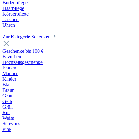
Bodenpflege
Haarpflege
Körperpflege
Taschen
Uhren
Zur Kategorie Schenken
Geschenke bis 100 €
Favoriten
Hochzeitsgeschenke
Frauen
Männer
Kinder
Blau
Braun
Grau
Gelb
Grün
Rot
Weiss
Schwarz
Pink