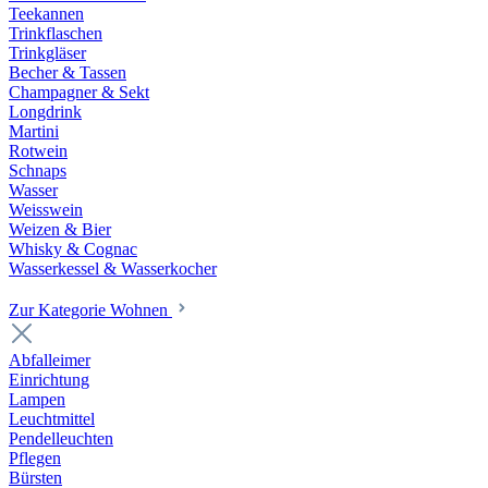
Teekannen
Trinkflaschen
Trinkgläser
Becher & Tassen
Champagner & Sekt
Longdrink
Martini
Rotwein
Schnaps
Wasser
Weisswein
Weizen & Bier
Whisky & Cognac
Wasserkessel & Wasserkocher
Zur Kategorie Wohnen
Abfalleimer
Einrichtung
Lampen
Leuchtmittel
Pendelleuchten
Pflegen
Bürsten