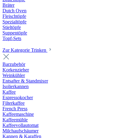
Bräter
Dutch Oven
Fleischtöpfe
Spezialtöpfe
Stieltöpfe
Suppentöpfe
Topf-Sets
Zur Kategorie Trinken
Barzubehör
Korkenzieher
Weinkühler
Entsafter & Standmixer
Isolierkannen
Kaffee
Espressokocher
Filterkaffee
French Press
Kaffeemaschine
Kaffeemühle
Kaffeevollautomat
Milchaufschäumer
Kannen & Karaffen