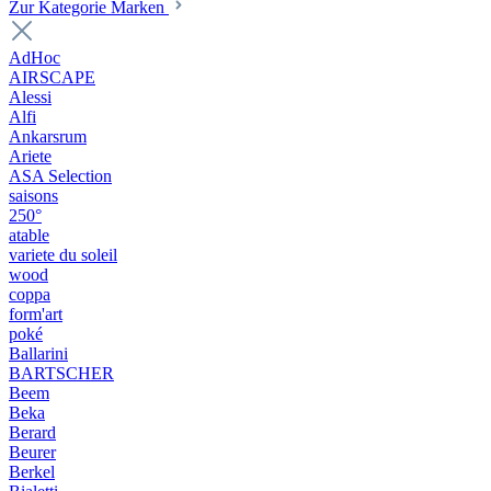
Zur Kategorie Marken
AdHoc
AIRSCAPE
Alessi
Alfi
Ankarsrum
Ariete
ASA Selection
saisons
250°
atable
variete du soleil
wood
coppa
form'art
poké
Ballarini
BARTSCHER
Beem
Beka
Berard
Beurer
Berkel