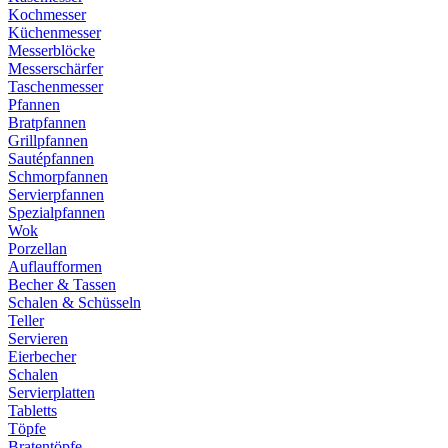
Kochmesser
Küchenmesser
Messerblöcke
Messerschärfer
Taschenmesser
Pfannen
Bratpfannen
Grillpfannen
Sautépfannen
Schmorpfannen
Servierpfannen
Spezialpfannen
Wok
Porzellan
Auflaufformen
Becher & Tassen
Schalen & Schüsseln
Teller
Servieren
Eierbecher
Schalen
Servierplatten
Tabletts
Töpfe
Bratentöpfe