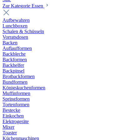
Zur Kategorie Essen
Aufbewahren
Lunchboxen
Schalen & Schüsseln
Vorratsdosen
Backen
Auflaufformen
Backbleche
Backformen
Backhelfer
Backpinsel
Brotbackformen
Bundformen
Königskuchenformen
Muffinformen
Springformen
Tortenformen
Bestecke
Einkochen
Elektrogeräte
Mixer
Toaster
Küchenmaschinen