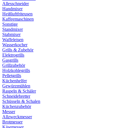
Allesschneider
Handmixer
Heißluftfriteusen
Kaffeemaschinen
Sonstige
Standmixer
Stabmixer
Waffeleisen
Wasserkocher
Grills & Zubehör
Elektrogrills
Gasgrills
Grillzubehör
Holzkohlegrills
Pelletgrills
Küchenhelfer
Gewürzmühlen
Raspeln & Schäler
Schneidebretter
Schüsseln & Schalen
Küchenzubehör
Messer
Allzweckmesser
Brotmesser
Käsemesser