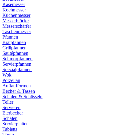
Käsemesser
Kochmesser
Küchenmesser
Messerblöcke
Messerschärfer
Taschenmesser
Pfannen
Bratpfannen
Grillpfannen
Sautépfannen
Schmorpfannen
Servierpfannen
Spezialpfannen
Wok
Porzellan
Auflaufformen
Becher & Tassen
Schalen & Schüsseln
Teller
Servieren
Eierbecher
Schalen
Servierplatten
Tabletts
Töpfe