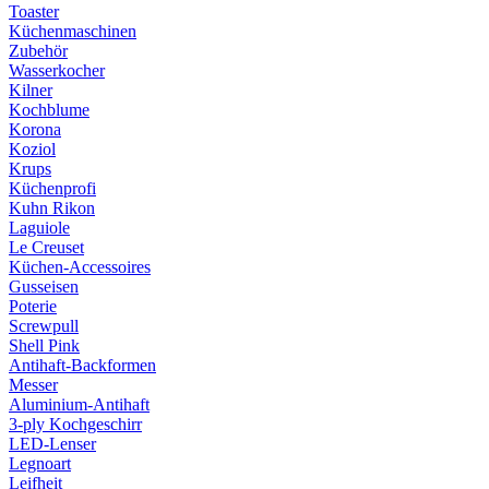
Toaster
Küchenmaschinen
Zubehör
Wasserkocher
Kilner
Kochblume
Korona
Koziol
Krups
Küchenprofi
Kuhn Rikon
Laguiole
Le Creuset
Küchen-Accessoires
Gusseisen
Poterie
Screwpull
Shell Pink
Antihaft-Backformen
Messer
Aluminium-Antihaft
3-ply Kochgeschirr
LED-Lenser
Legnoart
Leifheit