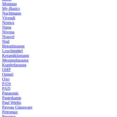
Montana
My-Basics
Nachtmann
Vivendi
Nemox
Ninja
Nivona
Nouvel
Nud
Betonfassung
Leuchtmittel
Keramikfassung
Messingfassung
Kupferfassung
OHP
Opinel
Oxo
P:OS
PAD
Panasonic
Pasterkamp
Paul Wirths
Paveau Glassware
Petromax
Peugeot