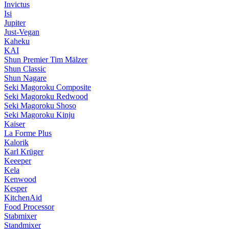
Invictus
Isi
Jupiter
Just-Vegan
Kaheku
KAI
Shun Premier Tim Mälzer
Shun Classic
Shun Nagare
Seki Magoroku Composite
Seki Magoroku Redwood
Seki Magoroku Shoso
Seki Magoroku Kinju
Kaiser
La Forme Plus
Kalorik
Karl Krüger
Keeeper
Kela
Kenwood
Kesper
KitchenAid
Food Processor
Stabmixer
Standmixer