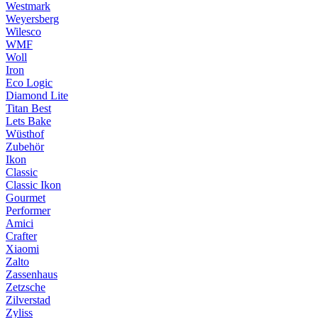
Westmark
Weyersberg
Wilesco
WMF
Woll
Iron
Eco Logic
Diamond Lite
Titan Best
Lets Bake
Wüsthof
Zubehör
Ikon
Classic
Classic Ikon
Gourmet
Performer
Amici
Crafter
Xiaomi
Zalto
Zassenhaus
Zetzsche
Zilverstad
Zyliss