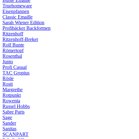
Bunte Emaille
Truehomeware
Eisenpfannen
Classic Emaille
Sarah Wiener Edition
Profibäcker Backformen
Ritzenhoff
Ritzenhoff-Breker
Rolf Bunte
Römertopf
Rosenthal
Junto
Profi Casual
TAC Gropius
Rösle
Rosti
Margrethe
Rotpunkt
Rowenta
Russel Hobbs
Sabre Paris
Sage
Sander
Sanitas
SCANPART