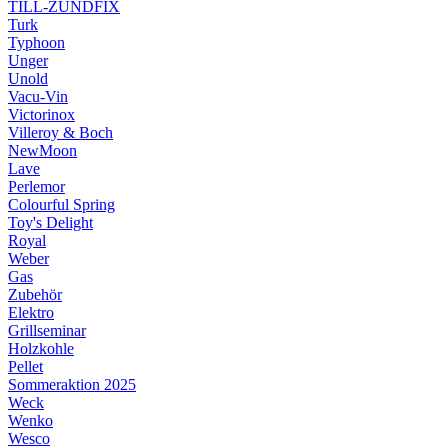
TILL-ZÜNDFIX
Turk
Typhoon
Unger
Unold
Vacu-Vin
Victorinox
Villeroy & Boch
NewMoon
Lave
Perlemor
Colourful Spring
Toy's Delight
Royal
Weber
Gas
Zubehör
Elektro
Grillseminar
Holzkohle
Pellet
Sommeraktion 2025
Weck
Wenko
Wesco