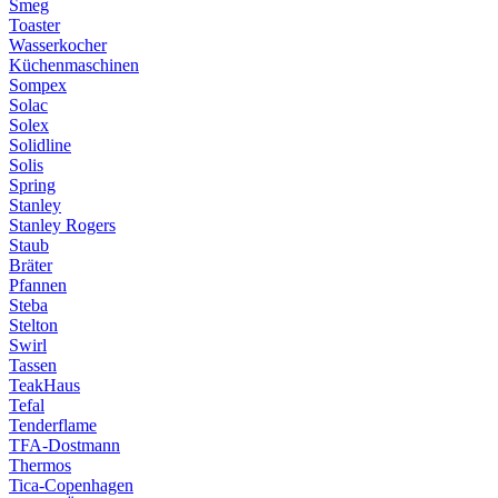
Smeg
Toaster
Wasserkocher
Küchenmaschinen
Sompex
Solac
Solex
Solidline
Solis
Spring
Stanley
Stanley Rogers
Staub
Bräter
Pfannen
Steba
Stelton
Swirl
Tassen
TeakHaus
Tefal
Tenderflame
TFA-Dostmann
Thermos
Tica-Copenhagen