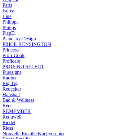
Paris
Boreal
Line
Philippi
Philips
PiepEi
Planetary Design
PRICE-KENSINGTON
Princess
Profi-Cook
Proficare
PROFINO SELECT
Puresigns
Radius
Rig-Tig
Redecker
Haushalt
Bad & Wellness
Reer
REMEMBER
Renuwell
Riedel
Riess
Nouvelle Emaille Kochgeschirr