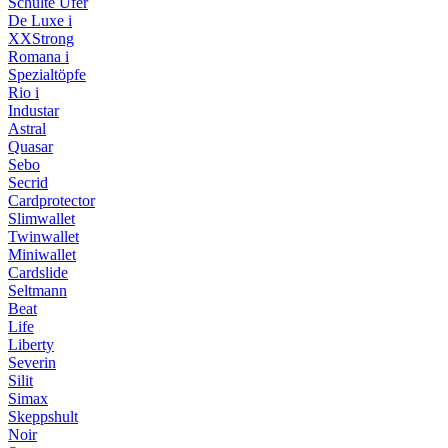
Schulte Ufer
De Luxe i
XXStrong
Romana i
Spezialtöpfe
Rio i
Industar
Astral
Quasar
Sebo
Secrid
Cardprotector
Slimwallet
Twinwallet
Miniwallet
Cardslide
Seltmann
Beat
Life
Liberty
Severin
Silit
Simax
Skeppshult
Noir