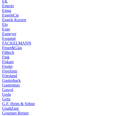
EK
Emerio
Emsa
EngelsCie
Engels Kerzen
Elo
Esge
Esmeyer
Exquisit
FACKELMANN
Feuer&Glas
Filltech
Fink
Fiskars
Fissler
Freeform
Friesland
Gastroback
Gastromax
Gawol
Geda
Gefu
G.F. Heim & Söhne
GnaliZani
Gourmet Berner