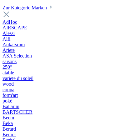
Zur Kategorie Marken
AdHoc
AIRSCAPE
Alessi
Alfi
Ankarsrum
Ariete
ASA Selection
saisons
250°
atable
variete du soleil
wood
coppa
form'art
poké
Ballarini
BARTSCHER
Beem
Beka
Berard
Beurer