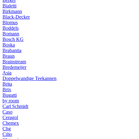
Berkel
Bialetti
Birkmann
Black-Decker
Blomus
Boddels
Bomann
Bosch KG
Boska
Brabantia
Braun
Brainstream
Bredemeijer
Asia
Doppelwandige Teekannen
Brita
Brix
Bugatti
by room
Carl Schmidt
Caso
Ceragol
Chemex
Chg
Cilio