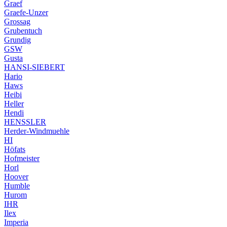
Graef
Graefe-Unzer
Grossag
Grubentuch
Grundig
GSW
Gusta
HANSI-SIEBERT
Hario
Haws
Heibi
Heller
Hendi
HENSSLER
Herder-Windmuehle
HI
Höfats
Hofmeister
Horl
Hoover
Humble
Hurom
IHR
Ilex
Imperia