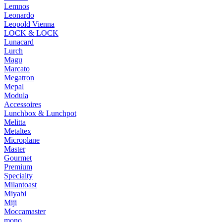
Lemnos
Leonardo
Leopold Vienna
LOCK & LOCK
Lunacard
Lurch
Magu
Marcato
Megatron
Mepal
Modula
Accessoires
Lunchbox & Lunchpot
Melitta
Metaltex
Microplane
Master
Gourmet
Premium
Specialty
Milantoast
Miyabi
Miji
Moccamaster
mono