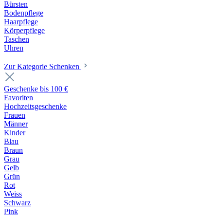
Bürsten
Bodenpflege
Haarpflege
Körperpflege
Taschen
Uhren
Zur Kategorie Schenken
Geschenke bis 100 €
Favoriten
Hochzeitsgeschenke
Frauen
Männer
Kinder
Blau
Braun
Grau
Gelb
Grün
Rot
Weiss
Schwarz
Pink