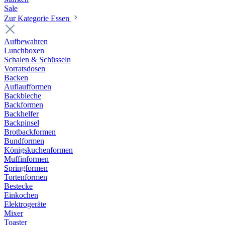
Sale
Zur Kategorie Essen
Aufbewahren
Lunchboxen
Schalen & Schüsseln
Vorratsdosen
Backen
Auflaufformen
Backbleche
Backformen
Backhelfer
Backpinsel
Brotbackformen
Bundformen
Königskuchenformen
Muffinformen
Springformen
Tortenformen
Bestecke
Einkochen
Elektrogeräte
Mixer
Toaster