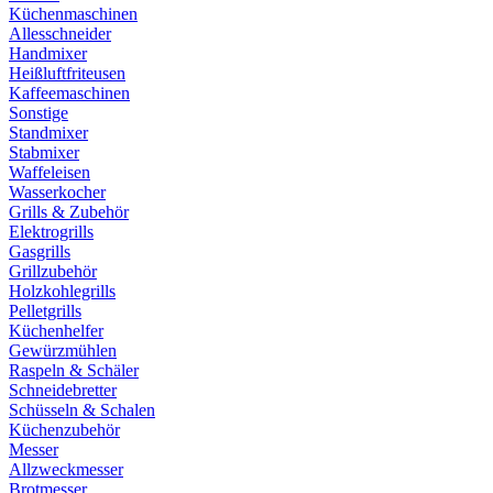
Küchenmaschinen
Allesschneider
Handmixer
Heißluftfriteusen
Kaffeemaschinen
Sonstige
Standmixer
Stabmixer
Waffeleisen
Wasserkocher
Grills & Zubehör
Elektrogrills
Gasgrills
Grillzubehör
Holzkohlegrills
Pelletgrills
Küchenhelfer
Gewürzmühlen
Raspeln & Schäler
Schneidebretter
Schüsseln & Schalen
Küchenzubehör
Messer
Allzweckmesser
Brotmesser