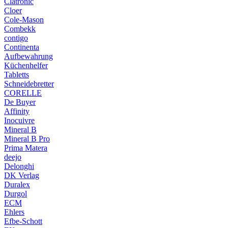
Clatronic
Cloer
Cole-Mason
Combekk
contigo
Continenta
Aufbewahrung
Küchenhelfer
Tabletts
Schneidebretter
CORELLE
De Buyer
Affinity
Inocuivre
Mineral B
Mineral B Pro
Prima Matera
deejo
Delonghi
DK Verlag
Duralex
Durgol
ECM
Ehlers
Efbe-Schott