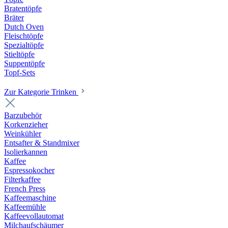
Bratentöpfe
Bräter
Dutch Oven
Fleischtöpfe
Spezialtöpfe
Stieltöpfe
Suppentöpfe
Topf-Sets
Zur Kategorie Trinken
Barzubehör
Korkenzieher
Weinkühler
Entsafter & Standmixer
Isolierkannen
Kaffee
Espressokocher
Filterkaffee
French Press
Kaffeemaschine
Kaffeemühle
Kaffeevollautomat
Milchaufschäumer