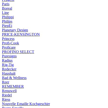
Paris
Boreal
Line
Philippi
Philips
PiepEi
Planetary Design
PRICE-KENSINGTON
Princess
Profi-Cook
Proficare
PROFINO SELECT
Puresigns
Radius
Rig-Tig
Redecker
Haushalt
Bad & Wellness
Reer
REMEMBER
Renuwell
Riedel
Riess
Nouvelle Emaille Kochgeschirr