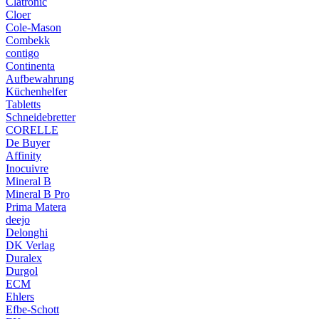
Clatronic
Cloer
Cole-Mason
Combekk
contigo
Continenta
Aufbewahrung
Küchenhelfer
Tabletts
Schneidebretter
CORELLE
De Buyer
Affinity
Inocuivre
Mineral B
Mineral B Pro
Prima Matera
deejo
Delonghi
DK Verlag
Duralex
Durgol
ECM
Ehlers
Efbe-Schott