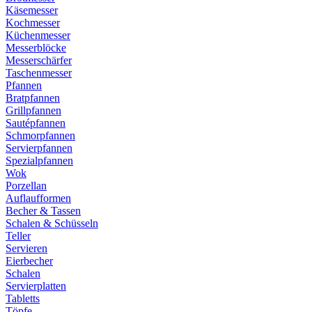
Käsemesser
Kochmesser
Küchenmesser
Messerblöcke
Messerschärfer
Taschenmesser
Pfannen
Bratpfannen
Grillpfannen
Sautépfannen
Schmorpfannen
Servierpfannen
Spezialpfannen
Wok
Porzellan
Auflaufformen
Becher & Tassen
Schalen & Schüsseln
Teller
Servieren
Eierbecher
Schalen
Servierplatten
Tabletts
Töpfe