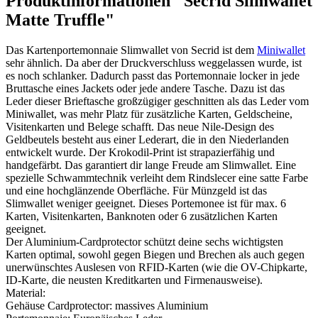
Produktinformationen "Secrid Slimwallet
Matte Truffle"
Das Kartenportemonnaie Slimwallet von Secrid ist dem
Miniwallet
sehr ähnlich. Da aber der Druckverschluss weggelassen wurde, ist
es noch schlanker. Dadurch passt das Portemonnaie locker in jede
Bruttasche eines Jackets oder jede andere Tasche. Dazu ist das
Leder dieser Brieftasche großzügiger geschnitten als das Leder vom
Miniwallet, was mehr Platz für zusätzliche Karten, Geldscheine,
Visitenkarten und Belege schafft. Das neue Nile-Design des
Geldbeutels besteht aus einer Lederart, die in den Niederlanden
entwickelt wurde. Der Krokodil-Print ist strapazierfähig und
handgefärbt. Das garantiert dir lange Freude am Slimwallet. Eine
spezielle Schwammtechnik verleiht dem Rindslecer eine satte Farbe
und eine hochglänzende Oberfläche. Für Münzgeld ist das
Slimwallet weniger geeignet. Dieses Portemonee ist für max. 6
Karten, Visitenkarten, Banknoten oder 6 zusätzlichen Karten
geeignet.
Der Aluminium-Cardprotector schützt deine sechs wichtigsten
Karten optimal, sowohl gegen Biegen und Brechen als auch gegen
unerwünschtes Auslesen von RFID-Karten (wie die OV-Chipkarte,
ID-Karte, die neusten Kreditkarten und Firmenausweise).
Material:
Gehäuse Cardprotector: massives Aluminium