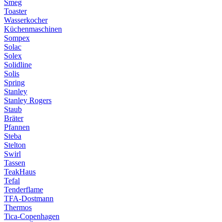
Smeg
Toaster
Wasserkocher
Küchenmaschinen
Sompex
Solac
Solex
Solidline
Solis
Spring
Stanley
Stanley Rogers
Staub
Bräter
Pfannen
Steba
Stelton
Swirl
Tassen
TeakHaus
Tefal
Tenderflame
TFA-Dostmann
Thermos
Tica-Copenhagen