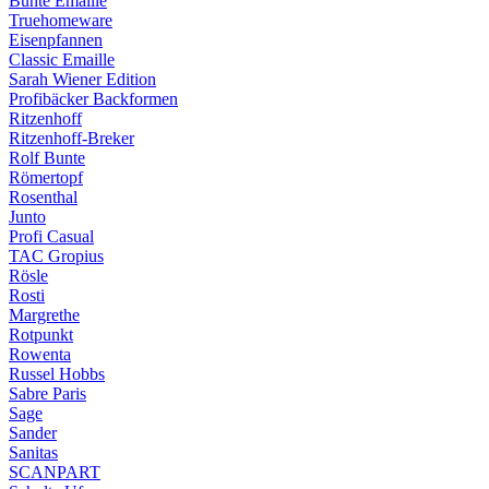
Bunte Emaille
Truehomeware
Eisenpfannen
Classic Emaille
Sarah Wiener Edition
Profibäcker Backformen
Ritzenhoff
Ritzenhoff-Breker
Rolf Bunte
Römertopf
Rosenthal
Junto
Profi Casual
TAC Gropius
Rösle
Rosti
Margrethe
Rotpunkt
Rowenta
Russel Hobbs
Sabre Paris
Sage
Sander
Sanitas
SCANPART