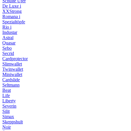
Schulte Ufer
De Luxe i
XXStrong
Romana i
Spezialtöpfe
Rio i
Industar
Astral
Quasar
Sebo
Secrid
Cardprotector
Slimwallet
Twinwallet
Miniwallet
Cardslide
Seltmann
Beat
Life
Liberty
Severin
Silit
Simax
Skeppshult
Noir