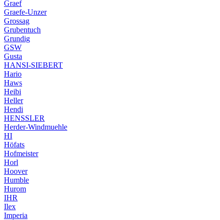
Graef
Graefe-Unzer
Grossag
Grubentuch
Grundig
GSW
Gusta
HANSI-SIEBERT
Hario
Haws
Heibi
Heller
Hendi
HENSSLER
Herder-Windmuehle
HI
Höfats
Hofmeister
Horl
Hoover
Humble
Hurom
IHR
Ilex
Imperia