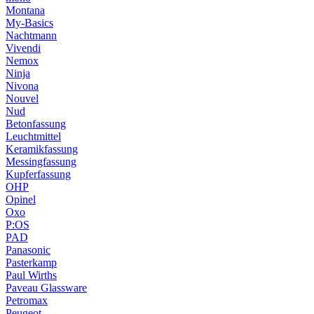
Montana
My-Basics
Nachtmann
Vivendi
Nemox
Ninja
Nivona
Nouvel
Nud
Betonfassung
Leuchtmittel
Keramikfassung
Messingfassung
Kupferfassung
OHP
Opinel
Oxo
P:OS
PAD
Panasonic
Pasterkamp
Paul Wirths
Paveau Glassware
Petromax
Peugeot