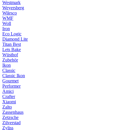
Westmark
Weyersberg
Wilesco
WMF
Woll
Iron
Eco Logic
Diamond Lite
Titan Best
Lets Bake
Wüsthof
Zubehör
Ikon
Classic
Classic Ikon
Gourmet
Performer
Amici
Crafter
Xiaomi
Zalto
Zassenhaus
Zetzsche
Zilverstad
Zyliss