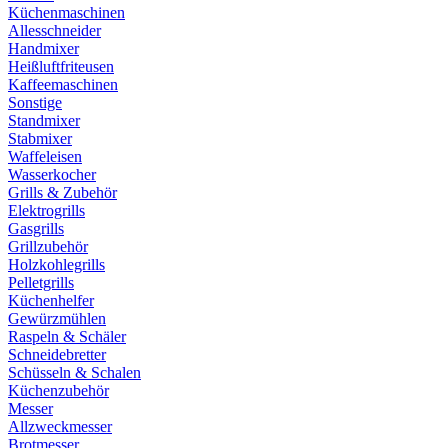
Küchenmaschinen
Allesschneider
Handmixer
Heißluftfriteusen
Kaffeemaschinen
Sonstige
Standmixer
Stabmixer
Waffeleisen
Wasserkocher
Grills & Zubehör
Elektrogrills
Gasgrills
Grillzubehör
Holzkohlegrills
Pelletgrills
Küchenhelfer
Gewürzmühlen
Raspeln & Schäler
Schneidebretter
Schüsseln & Schalen
Küchenzubehör
Messer
Allzweckmesser
Brotmesser