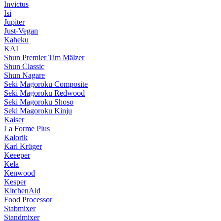
Invictus
Isi
Jupiter
Just-Vegan
Kaheku
KAI
Shun Premier Tim Mälzer
Shun Classic
Shun Nagare
Seki Magoroku Composite
Seki Magoroku Redwood
Seki Magoroku Shoso
Seki Magoroku Kinju
Kaiser
La Forme Plus
Kalorik
Karl Krüger
Keeeper
Kela
Kenwood
Kesper
KitchenAid
Food Processor
Stabmixer
Standmixer