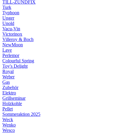
TILL-ZÜNDFIX
Turk
Typhoon
Unger
Unold
Vacu-Vin
Victorinox
Villeroy & Boch
NewMoon
Lave
Perlemor
Colourful Spring
Toy's Delight
Royal
Weber
Gas
Zubehör
Elektro
Grillseminar
Holzkohle
Pellet
Sommeraktion 2025
Weck
Wenko
Wesco