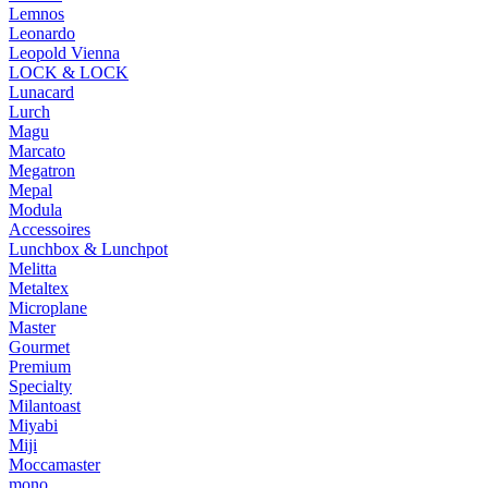
Lemnos
Leonardo
Leopold Vienna
LOCK & LOCK
Lunacard
Lurch
Magu
Marcato
Megatron
Mepal
Modula
Accessoires
Lunchbox & Lunchpot
Melitta
Metaltex
Microplane
Master
Gourmet
Premium
Specialty
Milantoast
Miyabi
Miji
Moccamaster
mono