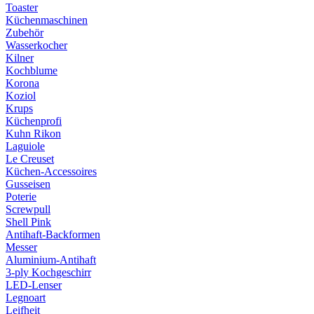
Toaster
Küchenmaschinen
Zubehör
Wasserkocher
Kilner
Kochblume
Korona
Koziol
Krups
Küchenprofi
Kuhn Rikon
Laguiole
Le Creuset
Küchen-Accessoires
Gusseisen
Poterie
Screwpull
Shell Pink
Antihaft-Backformen
Messer
Aluminium-Antihaft
3-ply Kochgeschirr
LED-Lenser
Legnoart
Leifheit