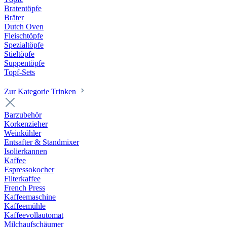
Bratentöpfe
Bräter
Dutch Oven
Fleischtöpfe
Spezialtöpfe
Stieltöpfe
Suppentöpfe
Topf-Sets
Zur Kategorie Trinken
Barzubehör
Korkenzieher
Weinkühler
Entsafter & Standmixer
Isolierkannen
Kaffee
Espressokocher
Filterkaffee
French Press
Kaffeemaschine
Kaffeemühle
Kaffeevollautomat
Milchaufschäumer