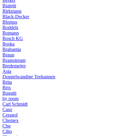
Berkel
Bialetti
Birkmann
Black-Decker
Blomus
Boddels
Bomann
Bosch KG
Boska
Brabantia
Braun
Brainstream
Bredemeijer
Asia
Doppelwandige Teekannen
Brita
Brix
Bugatti
by room
Carl Schmidt
Caso
Ceragol
Chemex
Chg
Cilio