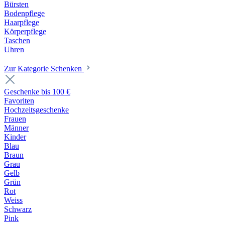
Bürsten
Bodenpflege
Haarpflege
Körperpflege
Taschen
Uhren
Zur Kategorie Schenken
Geschenke bis 100 €
Favoriten
Hochzeitsgeschenke
Frauen
Männer
Kinder
Blau
Braun
Grau
Gelb
Grün
Rot
Weiss
Schwarz
Pink