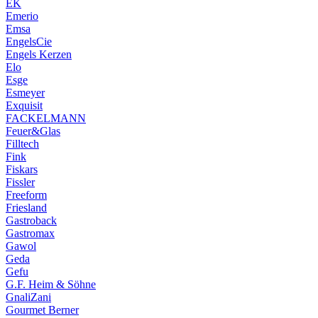
EK
Emerio
Emsa
EngelsCie
Engels Kerzen
Elo
Esge
Esmeyer
Exquisit
FACKELMANN
Feuer&Glas
Filltech
Fink
Fiskars
Fissler
Freeform
Friesland
Gastroback
Gastromax
Gawol
Geda
Gefu
G.F. Heim & Söhne
GnaliZani
Gourmet Berner