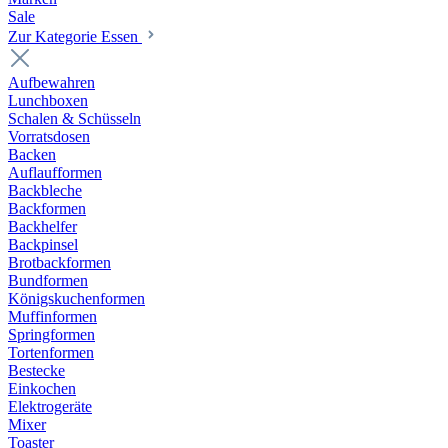
Sale
Zur Kategorie Essen
Aufbewahren
Lunchboxen
Schalen & Schüsseln
Vorratsdosen
Backen
Auflaufformen
Backbleche
Backformen
Backhelfer
Backpinsel
Brotbackformen
Bundformen
Königskuchenformen
Muffinformen
Springformen
Tortenformen
Bestecke
Einkochen
Elektrogeräte
Mixer
Toaster