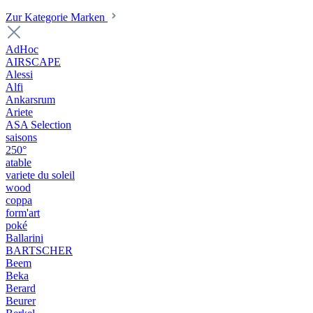
Zur Kategorie Marken
AdHoc
AIRSCAPE
Alessi
Alfi
Ankarsrum
Ariete
ASA Selection
saisons
250°
atable
variete du soleil
wood
coppa
form'art
poké
Ballarini
BARTSCHER
Beem
Beka
Berard
Beurer