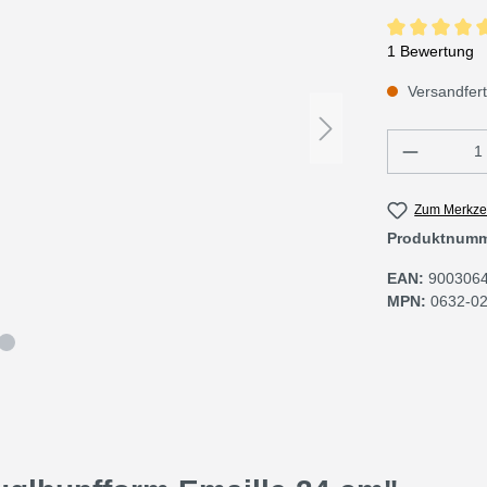
Durchschnittli
1 Bewertung
Versandferti
Produkt 
Zum Merkzet
Produktnum
EAN:
900306
MPN:
0632-0