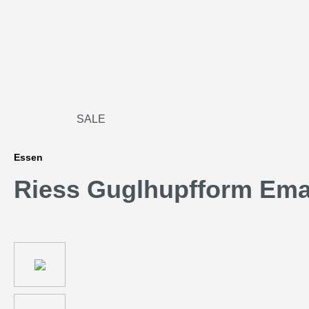
SALE
Essen
Riess Guglhupfform Emai
Bildergalerie überspringen