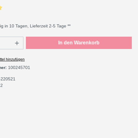
che Bewertung von 5 von 5 Sternen
g in 10 Tagen, Lieferzeit 2-5 Tage **
Anzahl: Gib den gewünschten Wert ein oder
In den Warenkorb
tel hinzufügen
mer:
100245701
4220521
22