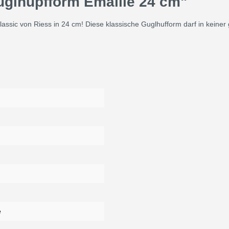
uglhupfform Emaille 24 cm"
assic von Riess in 24 cm! Diese klassische Guglhufform darf in keiner
e