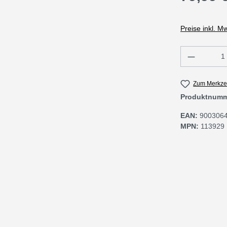
Preise inkl. M
Produkt 
Zum Merkzet
Produktnum
EAN:
900306
MPN:
113929