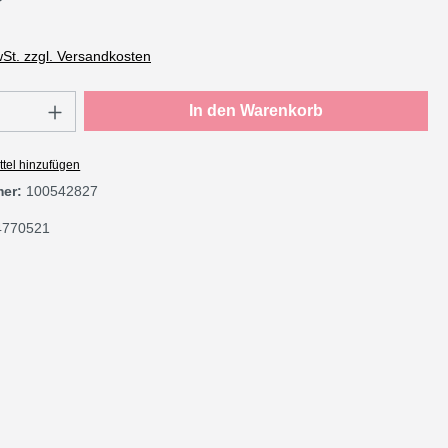
wSt. zzgl. Versandkosten
Anzahl: Gib den gewünschten Wert ein oder
In den Warenkorb
tel hinzufügen
mer:
100542827
4770521