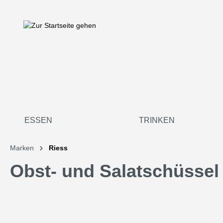
springen
Zur Hauptnavigation springen
ESSEN
TRINKEN
Marken
Riess
Obst- und Salatschüsse
Bildergalerie überspringen