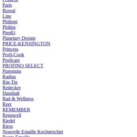
Paris
Boreal
Line
Philippi
Philips
PiepEi
Planetary Design
PRICE-KENSINGTON
Princess
Profi-Cook
Proficare
PROFINO SELECT
Puresigns
Radius
Rig-Tig
Redecker
Haushalt
Bad & Wellness
Reer
REMEMBER
Renuwell
Riedel
Riess
Nouvelle Emaille Kochgeschirr