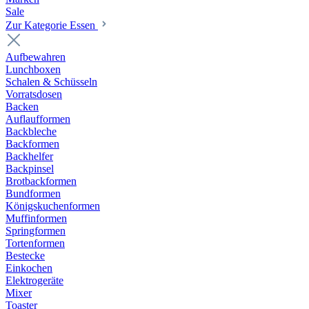
Sale
Zur Kategorie Essen
Aufbewahren
Lunchboxen
Schalen & Schüsseln
Vorratsdosen
Backen
Auflaufformen
Backbleche
Backformen
Backhelfer
Backpinsel
Brotbackformen
Bundformen
Königskuchenformen
Muffinformen
Springformen
Tortenformen
Bestecke
Einkochen
Elektrogeräte
Mixer
Toaster