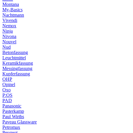
Montana
My-Basics
Nachtmann
Vivendi
Nemox
Ninja
Nivona
Nouvel
Nud
Betonfassung
Leuchtmittel
Keramikfassung
Messingfassung
Kupferfassung
OHP
Opinel
Oxo
P:OS
PAD
Panasonic
Pasterkamp
Paul Wirths
Paveau Glassware
Petromax
Peugeot