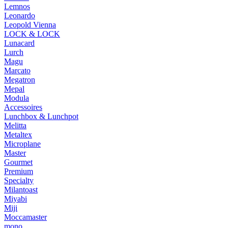
Lemnos
Leonardo
Leopold Vienna
LOCK & LOCK
Lunacard
Lurch
Magu
Marcato
Megatron
Mepal
Modula
Accessoires
Lunchbox & Lunchpot
Melitta
Metaltex
Microplane
Master
Gourmet
Premium
Specialty
Milantoast
Miyabi
Miji
Moccamaster
mono