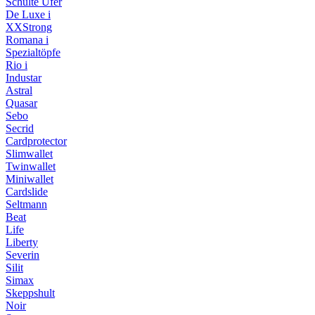
Schulte Ufer
De Luxe i
XXStrong
Romana i
Spezialtöpfe
Rio i
Industar
Astral
Quasar
Sebo
Secrid
Cardprotector
Slimwallet
Twinwallet
Miniwallet
Cardslide
Seltmann
Beat
Life
Liberty
Severin
Silit
Simax
Skeppshult
Noir