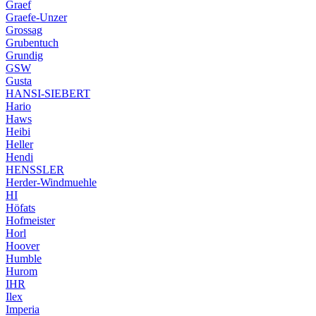
Graef
Graefe-Unzer
Grossag
Grubentuch
Grundig
GSW
Gusta
HANSI-SIEBERT
Hario
Haws
Heibi
Heller
Hendi
HENSSLER
Herder-Windmuehle
HI
Höfats
Hofmeister
Horl
Hoover
Humble
Hurom
IHR
Ilex
Imperia