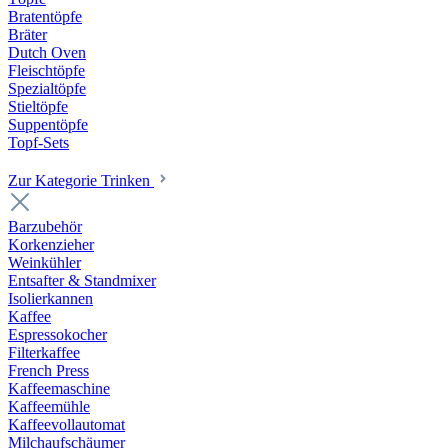
Bratentöpfe
Bräter
Dutch Oven
Fleischtöpfe
Spezialtöpfe
Stieltöpfe
Suppentöpfe
Topf-Sets
Zur Kategorie Trinken
Barzubehör
Korkenzieher
Weinkühler
Entsafter & Standmixer
Isolierkannen
Kaffee
Espressokocher
Filterkaffee
French Press
Kaffeemaschine
Kaffeemühle
Kaffeevollautomat
Milchaufschäumer