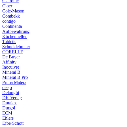
Clatronic
Cloer
Cole-Mason
Combekk
contigo
Continenta
Aufbewahrung
Küchenhelfer
Tabletts
Schneidebretter
CORELLE
De Buyer
Affinity
Inocuivre
Mineral B
Mineral B Pro
Prima Matera
deejo
Delonghi
DK Verlag
Duralex
Durgol
ECM
Ehlers
Efbe-Schott