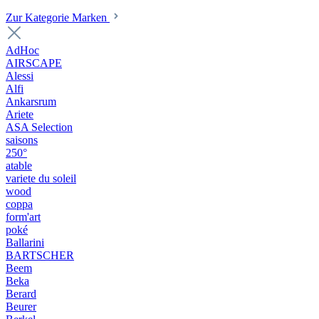
Zur Kategorie Marken
AdHoc
AIRSCAPE
Alessi
Alfi
Ankarsrum
Ariete
ASA Selection
saisons
250°
atable
variete du soleil
wood
coppa
form'art
poké
Ballarini
BARTSCHER
Beem
Beka
Berard
Beurer