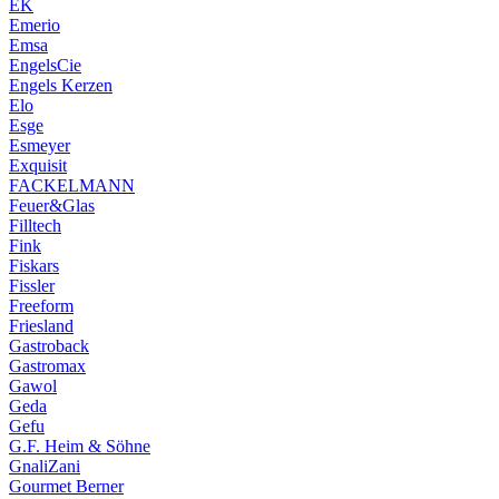
EK
Emerio
Emsa
EngelsCie
Engels Kerzen
Elo
Esge
Esmeyer
Exquisit
FACKELMANN
Feuer&Glas
Filltech
Fink
Fiskars
Fissler
Freeform
Friesland
Gastroback
Gastromax
Gawol
Geda
Gefu
G.F. Heim & Söhne
GnaliZani
Gourmet Berner