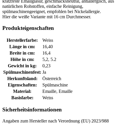
kratzfeste Emailglasur, geschmacksneutral, antiallergisch, aus
natürlichen Rohstoffen, einfache Reinigung,
spülmaschinengeeignet, empfohlen bei Nickelallergie.
Hier die weiße Variante mit 16 cm Durchmesser.
Produkteigenschaften
Herstellerfarbe:
Weiss
Länge in cm:
16,40
Breite in cm:
16,4
Höhe in cm:
5,2, 5.2
Gewicht in kg:
0,23
Spülmaschinenfest:
Ja
Herkunftsland:
Österreich
Eigenschaften:
Spülmaschine
Material:
Emaille, Emaille
Basisfarbe:
Weiss
Sicherheitsinformationen
Angaben zum Hersteller nach Verordnung (EU) 2023/988