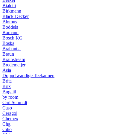
Berkel
Bialetti
Birkmann
Black-Decker
Blomus
Boddels
Bomann
Bosch KG
Boska
Brabantia
Braun
Brainstream
Bredemeijer
Asia
Doppelwandige Teekannen
Brita
Brix
Bugatti
by room
Carl Schmidt
Caso
Ceragol
Chemex
Chg
Cilio