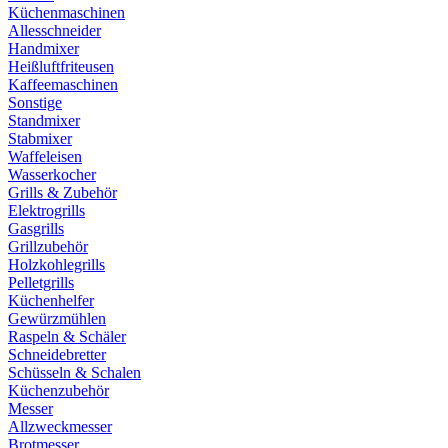
Küchenmaschinen
Allesschneider
Handmixer
Heißluftfriteusen
Kaffeemaschinen
Sonstige
Standmixer
Stabmixer
Waffeleisen
Wasserkocher
Grills & Zubehör
Elektrogrills
Gasgrills
Grillzubehör
Holzkohlegrills
Pelletgrills
Küchenhelfer
Gewürzmühlen
Raspeln & Schäler
Schneidebretter
Schüsseln & Schalen
Küchenzubehör
Messer
Allzweckmesser
Brotmesser