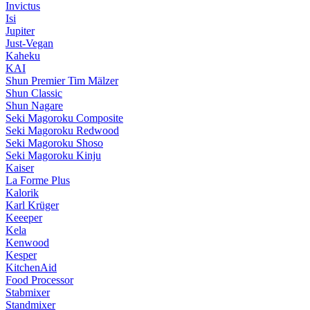
Invictus
Isi
Jupiter
Just-Vegan
Kaheku
KAI
Shun Premier Tim Mälzer
Shun Classic
Shun Nagare
Seki Magoroku Composite
Seki Magoroku Redwood
Seki Magoroku Shoso
Seki Magoroku Kinju
Kaiser
La Forme Plus
Kalorik
Karl Krüger
Keeeper
Kela
Kenwood
Kesper
KitchenAid
Food Processor
Stabmixer
Standmixer