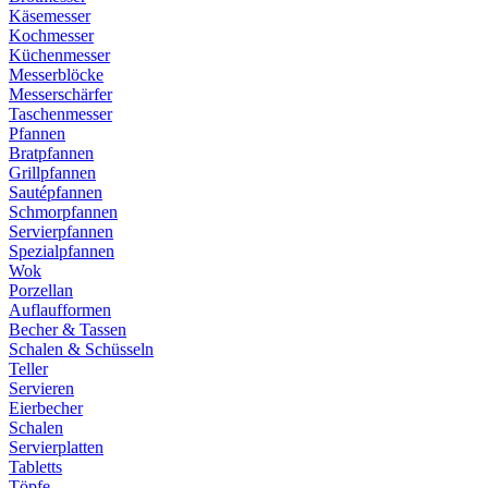
Käsemesser
Kochmesser
Küchenmesser
Messerblöcke
Messerschärfer
Taschenmesser
Pfannen
Bratpfannen
Grillpfannen
Sautépfannen
Schmorpfannen
Servierpfannen
Spezialpfannen
Wok
Porzellan
Auflaufformen
Becher & Tassen
Schalen & Schüsseln
Teller
Servieren
Eierbecher
Schalen
Servierplatten
Tabletts
Töpfe