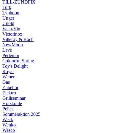
TILL-ZÜNDFIX
Turk
Typhoon
Unger
Unold
Vacu-Vin
Victorinox
Villeroy & Boch
NewMoon
Lave
Perlemor
Colourful Spring
Toy's Delight
Royal
Weber
Gas
Zubehör
Elektro
Grillseminar
Holzkohle
Pellet
Sommeraktion 2025
Weck
Wenko
Wesco