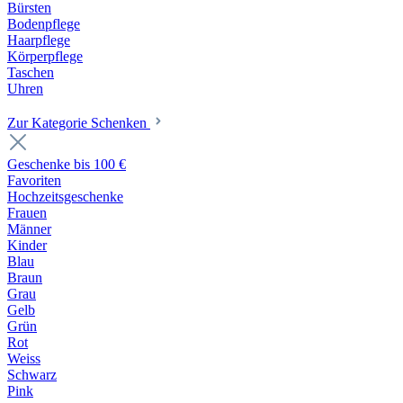
Bürsten
Bodenpflege
Haarpflege
Körperpflege
Taschen
Uhren
Zur Kategorie Schenken
Geschenke bis 100 €
Favoriten
Hochzeitsgeschenke
Frauen
Männer
Kinder
Blau
Braun
Grau
Gelb
Grün
Rot
Weiss
Schwarz
Pink