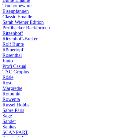
Bunte Emaille
Truehomeware
Eisenpfannen
Classic Emaille
Sarah Wiener Edition
Profibäcker Backformen
Ritzenhoff
Ritzenhoff-Breker
Rolf Bunte
Römertopf
Rosenthal
Junto
Profi Casual
TAC Gropius
Rösle
Rosti
Margrethe
Rotpunkt
Rowenta
Russel Hobbs
Sabre Paris
Sage
Sander
Sanitas
SCANPART