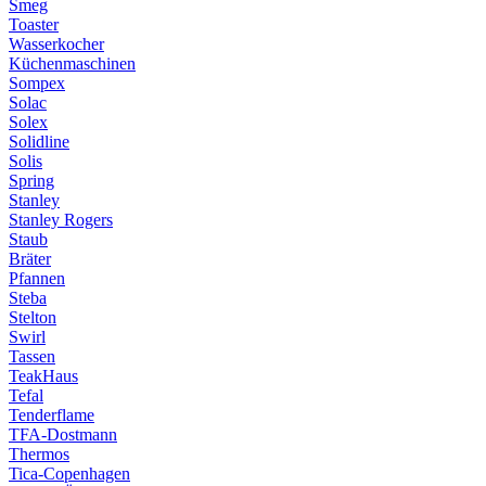
Smeg
Toaster
Wasserkocher
Küchenmaschinen
Sompex
Solac
Solex
Solidline
Solis
Spring
Stanley
Stanley Rogers
Staub
Bräter
Pfannen
Steba
Stelton
Swirl
Tassen
TeakHaus
Tefal
Tenderflame
TFA-Dostmann
Thermos
Tica-Copenhagen