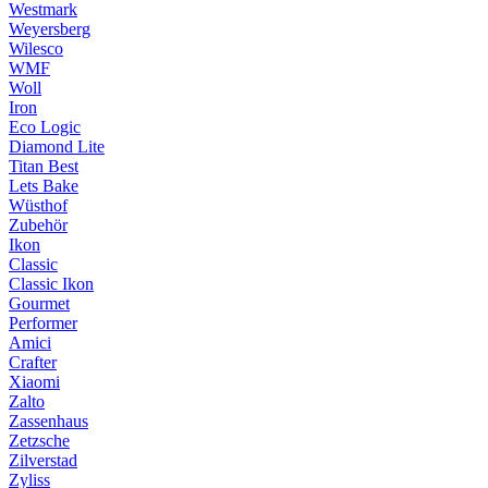
Westmark
Weyersberg
Wilesco
WMF
Woll
Iron
Eco Logic
Diamond Lite
Titan Best
Lets Bake
Wüsthof
Zubehör
Ikon
Classic
Classic Ikon
Gourmet
Performer
Amici
Crafter
Xiaomi
Zalto
Zassenhaus
Zetzsche
Zilverstad
Zyliss