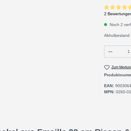
Durchschnittli
2 Bewertunge
Noch 2 verfü
Abholbestand 
Produkt 
Zum Merkzet
Produktnum
EAN:
900306
MPN:
0260-0