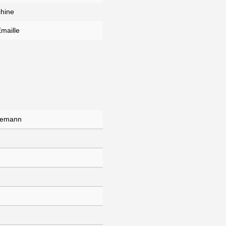
hine
Emaille
gemann