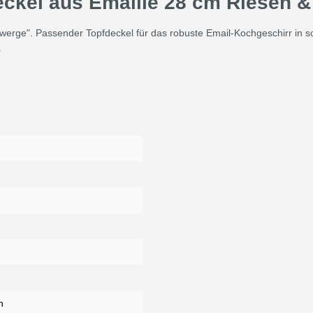
eckel aus Emaille 28 cm Riesen 
rge". Passender Topfdeckel für das robuste Email-Kochgeschirr in sch
.
h