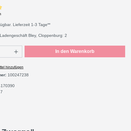
che Bewertung von 5 von 5 Sternen
n
gbar. Lieferzeit 1-3 Tage**
Ladengeschäft Bley, Cloppenburg: 2
Anzahl: Gib den gewünschten Wert ein oder
In den Warenkorb
tel hinzufügen
mer:
100247238
4170390
17