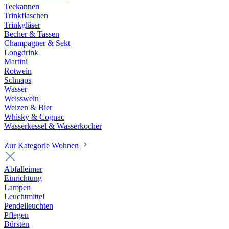
Teekannen
Trinkflaschen
Trinkgläser
Becher & Tassen
Champagner & Sekt
Longdrink
Martini
Rotwein
Schnaps
Wasser
Weisswein
Weizen & Bier
Whisky & Cognac
Wasserkessel & Wasserkocher
Zur Kategorie Wohnen
Abfalleimer
Einrichtung
Lampen
Leuchtmittel
Pendelleuchten
Pflegen
Bürsten