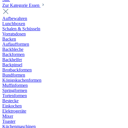
Zur Kategorie Essen
Aufbewahren
Lunchboxen
Schalen & Schüsseln
Vorratsdosen
Backen
Auflaufformen
Backbleche
Backformen
Backhelfer
Backpinsel
Brotbackformen
Bundformen
Königskuchenformen
Muffinformen
Springformen
Tortenformen
Bestecke
Einkochen
Elektrogeräte
Mixer
Toaster
Küchenmaschinen