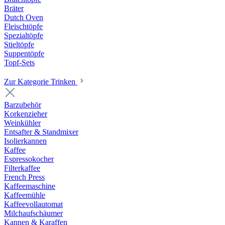
Bräter
Dutch Oven
Fleischtöpfe
Spezialtöpfe
Stieltöpfe
Suppentöpfe
Topf-Sets
Zur Kategorie Trinken
Barzubehör
Korkenzieher
Weinkühler
Entsafter & Standmixer
Isolierkannen
Kaffee
Espressokocher
Filterkaffee
French Press
Kaffeemaschine
Kaffeemühle
Kaffeevollautomat
Milchaufschäumer
Kannen & Karaffen