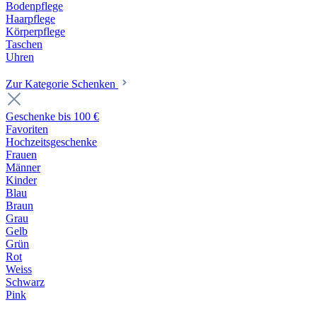
Bodenpflege
Haarpflege
Körperpflege
Taschen
Uhren
Zur Kategorie Schenken
Geschenke bis 100 €
Favoriten
Hochzeitsgeschenke
Frauen
Männer
Kinder
Blau
Braun
Grau
Gelb
Grün
Rot
Weiss
Schwarz
Pink