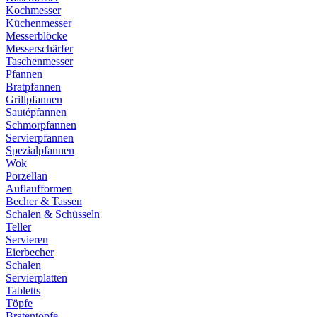
Kochmesser
Küchenmesser
Messerblöcke
Messerschärfer
Taschenmesser
Pfannen
Bratpfannen
Grillpfannen
Sautépfannen
Schmorpfannen
Servierpfannen
Spezialpfannen
Wok
Porzellan
Auflaufformen
Becher & Tassen
Schalen & Schüsseln
Teller
Servieren
Eierbecher
Schalen
Servierplatten
Tabletts
Töpfe
Bratentöpfe