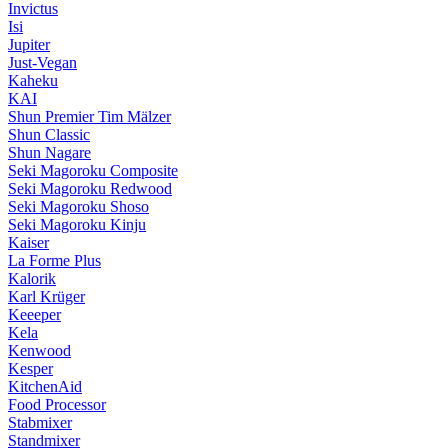
Invictus
Isi
Jupiter
Just-Vegan
Kaheku
KAI
Shun Premier Tim Mälzer
Shun Classic
Shun Nagare
Seki Magoroku Composite
Seki Magoroku Redwood
Seki Magoroku Shoso
Seki Magoroku Kinju
Kaiser
La Forme Plus
Kalorik
Karl Krüger
Keeeper
Kela
Kenwood
Kesper
KitchenAid
Food Processor
Stabmixer
Standmixer