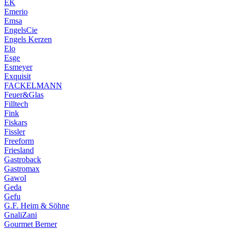
EK
Emerio
Emsa
EngelsCie
Engels Kerzen
Elo
Esge
Esmeyer
Exquisit
FACKELMANN
Feuer&Glas
Filltech
Fink
Fiskars
Fissler
Freeform
Friesland
Gastroback
Gastromax
Gawol
Geda
Gefu
G.F. Heim & Söhne
GnaliZani
Gourmet Berner