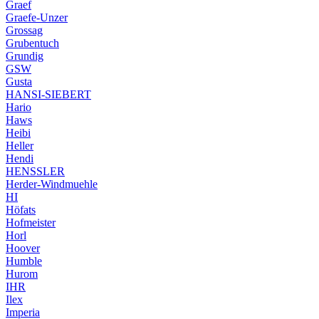
Graef
Graefe-Unzer
Grossag
Grubentuch
Grundig
GSW
Gusta
HANSI-SIEBERT
Hario
Haws
Heibi
Heller
Hendi
HENSSLER
Herder-Windmuehle
HI
Höfats
Hofmeister
Horl
Hoover
Humble
Hurom
IHR
Ilex
Imperia