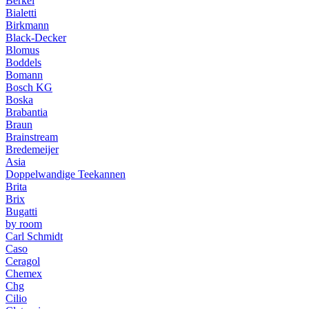
Berkel
Bialetti
Birkmann
Black-Decker
Blomus
Boddels
Bomann
Bosch KG
Boska
Brabantia
Braun
Brainstream
Bredemeijer
Asia
Doppelwandige Teekannen
Brita
Brix
Bugatti
by room
Carl Schmidt
Caso
Ceragol
Chemex
Chg
Cilio