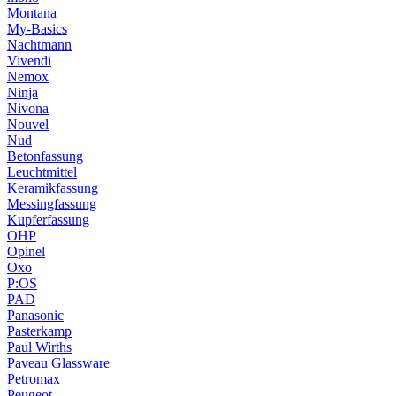
Montana
My-Basics
Nachtmann
Vivendi
Nemox
Ninja
Nivona
Nouvel
Nud
Betonfassung
Leuchtmittel
Keramikfassung
Messingfassung
Kupferfassung
OHP
Opinel
Oxo
P:OS
PAD
Panasonic
Pasterkamp
Paul Wirths
Paveau Glassware
Petromax
Peugeot