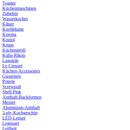
Toaster
Küchenmaschinen
Zubehör
Wasserkocher
Kilner
Kochblume
Korona
Koziol
Krups
Küchenprofi
Kuhn Rikon
Laguiole
Le Creuset
Küchen-Accessoires
Gusseisen
Poterie
Screwpull
Shell Pink
Antihaft-Backformen
Messer
Aluminium-Antihaft
3-ply Kochgeschirr
LED-Lenser
Legnoart
Leifheit