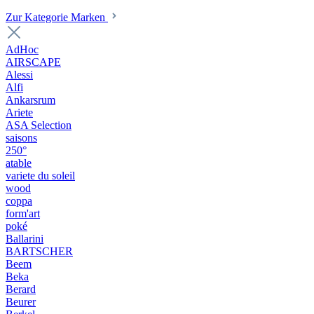
Zur Kategorie Marken
AdHoc
AIRSCAPE
Alessi
Alfi
Ankarsrum
Ariete
ASA Selection
saisons
250°
atable
variete du soleil
wood
coppa
form'art
poké
Ballarini
BARTSCHER
Beem
Beka
Berard
Beurer