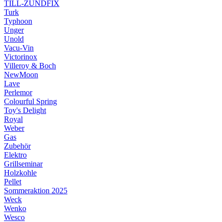
TILL-ZÜNDFIX
Turk
Typhoon
Unger
Unold
Vacu-Vin
Victorinox
Villeroy & Boch
NewMoon
Lave
Perlemor
Colourful Spring
Toy's Delight
Royal
Weber
Gas
Zubehör
Elektro
Grillseminar
Holzkohle
Pellet
Sommeraktion 2025
Weck
Wenko
Wesco