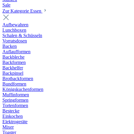
Sale
Zur Kategorie Essen
Aufbewahren
Lunchboxen
Schalen & Schüsseln
Vorratsdosen
Backen
Auflaufformen
Backbleche
Backformen
Backhelfer
Backpinsel
Brotbackformen
Bundformen
Königskuchenformen
Muffinformen
Springformen
Tortenformen
Bestecke
Einkochen
Elektrogeräte
Mixer
Toaster