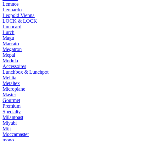
Lemnos
Leonardo
Leopold Vienna
LOCK & LOCK
Lunacard
Lurch
Magu
Marcato
Megatron
Mepal
Modula
Accessoires
Lunchbox & Lunchpot
Melitta
Metaltex
Microplane
Master
Gourmet
Premium
Specialty
Milantoast
Miyabi
Miji
Moccamaster
mono