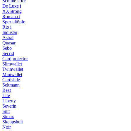
Schulte Ufer
De Luxe i
XXStrong
Romana i
Spezialtöpfe
Rio i
Industar
Astral
Quasar
Sebo
Secrid
Cardprotector
Slimwallet
Twinwallet
Miniwallet
Cardslide
Seltmann
Beat
Life
Liberty
Severin
Silit
Simax
Skeppshult
Noir