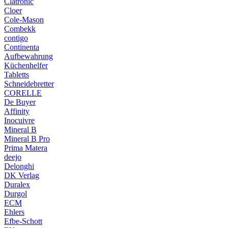
Clatronic
Cloer
Cole-Mason
Combekk
contigo
Continenta
Aufbewahrung
Küchenhelfer
Tabletts
Schneidebretter
CORELLE
De Buyer
Affinity
Inocuivre
Mineral B
Mineral B Pro
Prima Matera
deejo
Delonghi
DK Verlag
Duralex
Durgol
ECM
Ehlers
Efbe-Schott