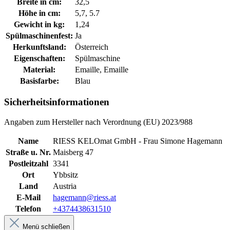
Breite in cm:
32,5
Höhe in cm:
5,7, 5.7
Gewicht in kg:
1,24
Spülmaschinenfest:
Ja
Herkunftsland:
Österreich
Eigenschaften:
Spülmaschine
Material:
Emaille, Emaille
Basisfarbe:
Blau
Sicherheitsinformationen
Angaben zum Hersteller nach Verordnung (EU) 2023/988
Name
RIESS KELOmat GmbH - Frau Simone Hagemann
Straße u. Nr.
Maisberg 47
Postleitzahl
3341
Ort
Ybbsitz
Land
Austria
E-Mail
hagemann@riess.at
Telefon
+4374438631510
Menü schließen