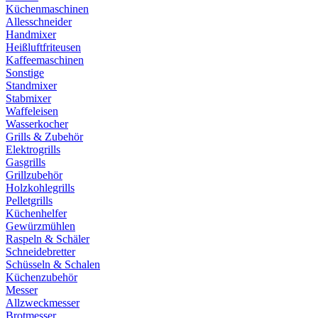
Küchenmaschinen
Allesschneider
Handmixer
Heißluftfriteusen
Kaffeemaschinen
Sonstige
Standmixer
Stabmixer
Waffeleisen
Wasserkocher
Grills & Zubehör
Elektrogrills
Gasgrills
Grillzubehör
Holzkohlegrills
Pelletgrills
Küchenhelfer
Gewürzmühlen
Raspeln & Schäler
Schneidebretter
Schüsseln & Schalen
Küchenzubehör
Messer
Allzweckmesser
Brotmesser