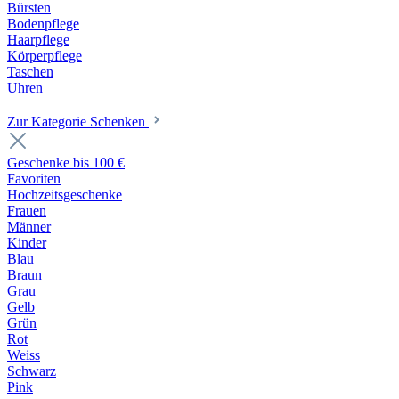
Bürsten
Bodenpflege
Haarpflege
Körperpflege
Taschen
Uhren
Zur Kategorie Schenken
Geschenke bis 100 €
Favoriten
Hochzeitsgeschenke
Frauen
Männer
Kinder
Blau
Braun
Grau
Gelb
Grün
Rot
Weiss
Schwarz
Pink