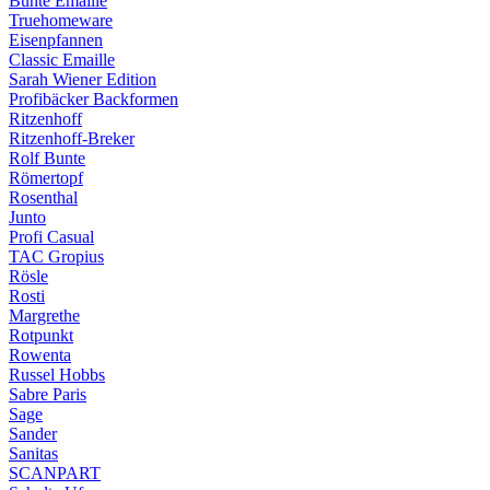
Bunte Emaille
Truehomeware
Eisenpfannen
Classic Emaille
Sarah Wiener Edition
Profibäcker Backformen
Ritzenhoff
Ritzenhoff-Breker
Rolf Bunte
Römertopf
Rosenthal
Junto
Profi Casual
TAC Gropius
Rösle
Rosti
Margrethe
Rotpunkt
Rowenta
Russel Hobbs
Sabre Paris
Sage
Sander
Sanitas
SCANPART