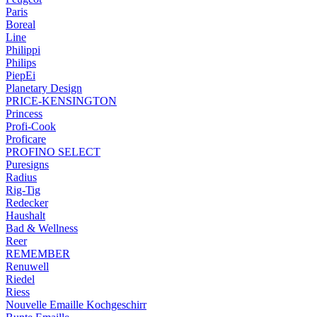
Paris
Boreal
Line
Philippi
Philips
PiepEi
Planetary Design
PRICE-KENSINGTON
Princess
Profi-Cook
Proficare
PROFINO SELECT
Puresigns
Radius
Rig-Tig
Redecker
Haushalt
Bad & Wellness
Reer
REMEMBER
Renuwell
Riedel
Riess
Nouvelle Emaille Kochgeschirr