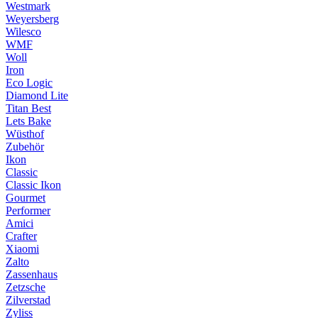
Westmark
Weyersberg
Wilesco
WMF
Woll
Iron
Eco Logic
Diamond Lite
Titan Best
Lets Bake
Wüsthof
Zubehör
Ikon
Classic
Classic Ikon
Gourmet
Performer
Amici
Crafter
Xiaomi
Zalto
Zassenhaus
Zetzsche
Zilverstad
Zyliss