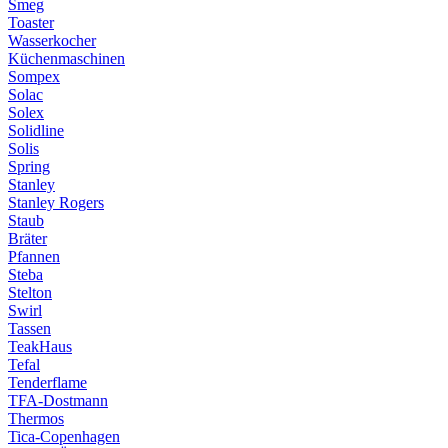
Smeg
Toaster
Wasserkocher
Küchenmaschinen
Sompex
Solac
Solex
Solidline
Solis
Spring
Stanley
Stanley Rogers
Staub
Bräter
Pfannen
Steba
Stelton
Swirl
Tassen
TeakHaus
Tefal
Tenderflame
TFA-Dostmann
Thermos
Tica-Copenhagen