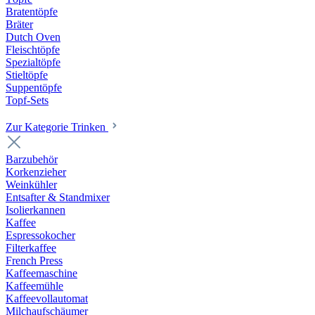
Bratentöpfe
Bräter
Dutch Oven
Fleischtöpfe
Spezialtöpfe
Stieltöpfe
Suppentöpfe
Topf-Sets
Zur Kategorie Trinken
Barzubehör
Korkenzieher
Weinkühler
Entsafter & Standmixer
Isolierkannen
Kaffee
Espressokocher
Filterkaffee
French Press
Kaffeemaschine
Kaffeemühle
Kaffeevollautomat
Milchaufschäumer