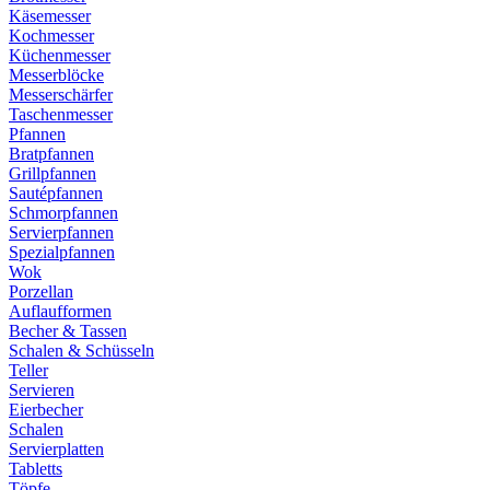
Käsemesser
Kochmesser
Küchenmesser
Messerblöcke
Messerschärfer
Taschenmesser
Pfannen
Bratpfannen
Grillpfannen
Sautépfannen
Schmorpfannen
Servierpfannen
Spezialpfannen
Wok
Porzellan
Auflaufformen
Becher & Tassen
Schalen & Schüsseln
Teller
Servieren
Eierbecher
Schalen
Servierplatten
Tabletts
Töpfe