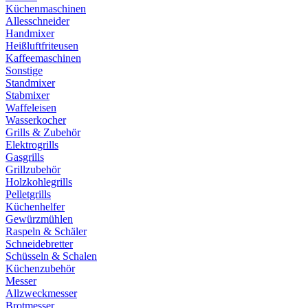
Küchenmaschinen
Allesschneider
Handmixer
Heißluftfriteusen
Kaffeemaschinen
Sonstige
Standmixer
Stabmixer
Waffeleisen
Wasserkocher
Grills & Zubehör
Elektrogrills
Gasgrills
Grillzubehör
Holzkohlegrills
Pelletgrills
Küchenhelfer
Gewürzmühlen
Raspeln & Schäler
Schneidebretter
Schüsseln & Schalen
Küchenzubehör
Messer
Allzweckmesser
Brotmesser