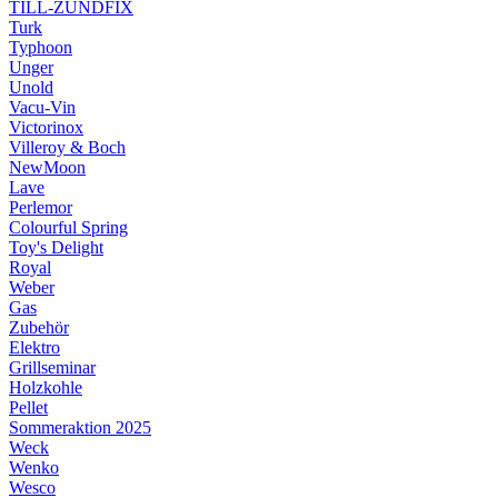
TILL-ZÜNDFIX
Turk
Typhoon
Unger
Unold
Vacu-Vin
Victorinox
Villeroy & Boch
NewMoon
Lave
Perlemor
Colourful Spring
Toy's Delight
Royal
Weber
Gas
Zubehör
Elektro
Grillseminar
Holzkohle
Pellet
Sommeraktion 2025
Weck
Wenko
Wesco