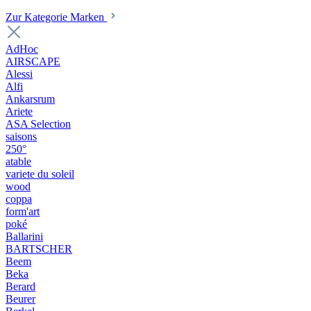
Zur Kategorie Marken
AdHoc
AIRSCAPE
Alessi
Alfi
Ankarsrum
Ariete
ASA Selection
saisons
250°
atable
variete du soleil
wood
coppa
form'art
poké
Ballarini
BARTSCHER
Beem
Beka
Berard
Beurer