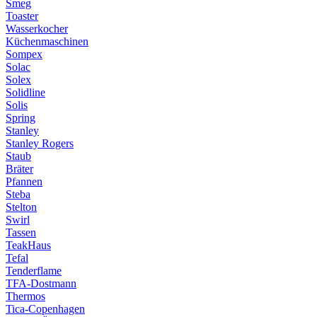
Smeg
Toaster
Wasserkocher
Küchenmaschinen
Sompex
Solac
Solex
Solidline
Solis
Spring
Stanley
Stanley Rogers
Staub
Bräter
Pfannen
Steba
Stelton
Swirl
Tassen
TeakHaus
Tefal
Tenderflame
TFA-Dostmann
Thermos
Tica-Copenhagen