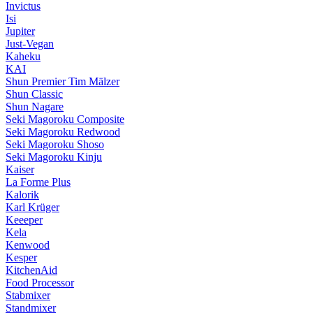
Invictus
Isi
Jupiter
Just-Vegan
Kaheku
KAI
Shun Premier Tim Mälzer
Shun Classic
Shun Nagare
Seki Magoroku Composite
Seki Magoroku Redwood
Seki Magoroku Shoso
Seki Magoroku Kinju
Kaiser
La Forme Plus
Kalorik
Karl Krüger
Keeeper
Kela
Kenwood
Kesper
KitchenAid
Food Processor
Stabmixer
Standmixer