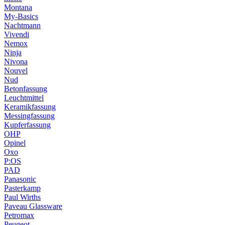
Montana
My-Basics
Nachtmann
Vivendi
Nemox
Ninja
Nivona
Nouvel
Nud
Betonfassung
Leuchtmittel
Keramikfassung
Messingfassung
Kupferfassung
OHP
Opinel
Oxo
P:OS
PAD
Panasonic
Pasterkamp
Paul Wirths
Paveau Glassware
Petromax
Peugeot