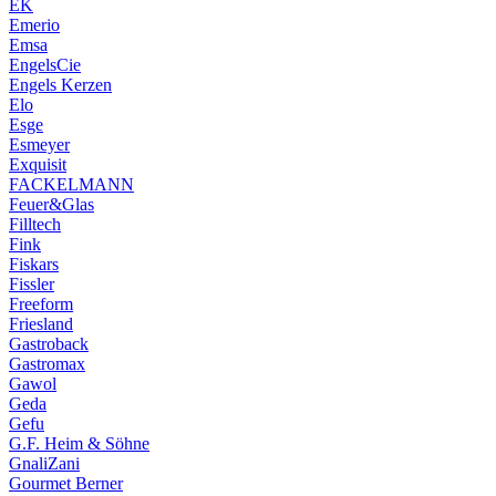
EK
Emerio
Emsa
EngelsCie
Engels Kerzen
Elo
Esge
Esmeyer
Exquisit
FACKELMANN
Feuer&Glas
Filltech
Fink
Fiskars
Fissler
Freeform
Friesland
Gastroback
Gastromax
Gawol
Geda
Gefu
G.F. Heim & Söhne
GnaliZani
Gourmet Berner