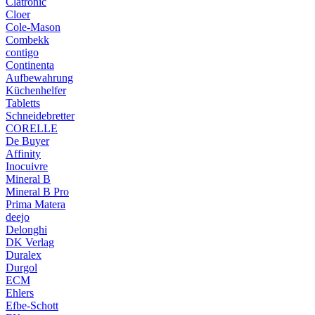
Clatronic
Cloer
Cole-Mason
Combekk
contigo
Continenta
Aufbewahrung
Küchenhelfer
Tabletts
Schneidebretter
CORELLE
De Buyer
Affinity
Inocuivre
Mineral B
Mineral B Pro
Prima Matera
deejo
Delonghi
DK Verlag
Duralex
Durgol
ECM
Ehlers
Efbe-Schott