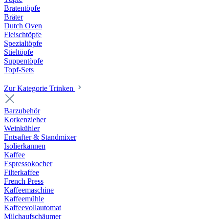
Bratentöpfe
Bräter
Dutch Oven
Fleischtöpfe
Spezialtöpfe
Stieltöpfe
Suppentöpfe
Topf-Sets
Zur Kategorie Trinken
Barzubehör
Korkenzieher
Weinkühler
Entsafter & Standmixer
Isolierkannen
Kaffee
Espressokocher
Filterkaffee
French Press
Kaffeemaschine
Kaffeemühle
Kaffeevollautomat
Milchaufschäumer