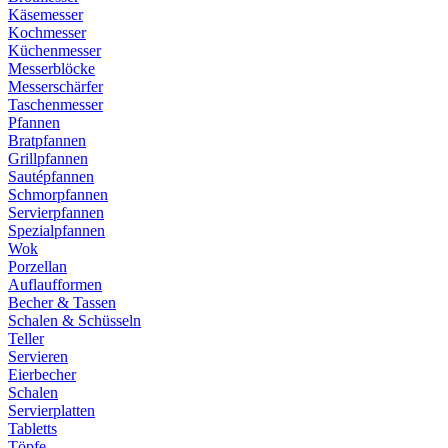
Käsemesser
Kochmesser
Küchenmesser
Messerblöcke
Messerschärfer
Taschenmesser
Pfannen
Bratpfannen
Grillpfannen
Sautépfannen
Schmorpfannen
Servierpfannen
Spezialpfannen
Wok
Porzellan
Auflaufformen
Becher & Tassen
Schalen & Schüsseln
Teller
Servieren
Eierbecher
Schalen
Servierplatten
Tabletts
Töpfe