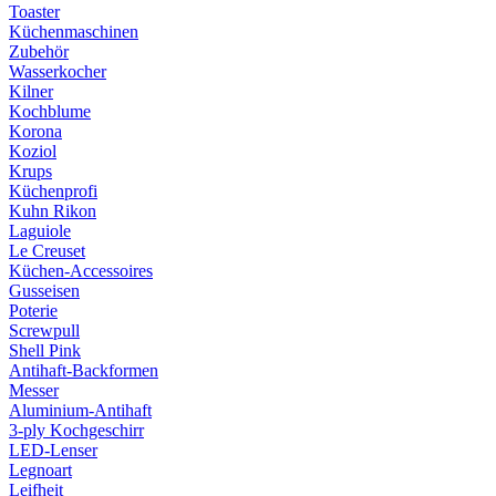
Toaster
Küchenmaschinen
Zubehör
Wasserkocher
Kilner
Kochblume
Korona
Koziol
Krups
Küchenprofi
Kuhn Rikon
Laguiole
Le Creuset
Küchen-Accessoires
Gusseisen
Poterie
Screwpull
Shell Pink
Antihaft-Backformen
Messer
Aluminium-Antihaft
3-ply Kochgeschirr
LED-Lenser
Legnoart
Leifheit