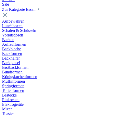
Sale
Zur Kategorie Essen
Aufbewahren
Lunchboxen
Schalen & Schüsseln
Vorratsdosen
Backen
Auflaufformen
Backbleche
Backformen
Backhelfer
Backpinsel
Brotbackformen
Bundformen
Königskuchenformen
Muffinformen
Springformen
Tortenformen
Bestecke
Einkochen
Elektrogeräte
Mixer
Toaster