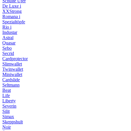
Schulte Ufer
De Luxe i
XXStrong
Romana i
Spezialtöpfe
Rio i
Industar
Astral
Quasar
Sebo
Secrid
Cardprotector
Slimwallet
Twinwallet
Miniwallet
Cardslide
Seltmann
Beat
Life
Liberty
Severin
Silit
Simax
Skeppshult
Noir