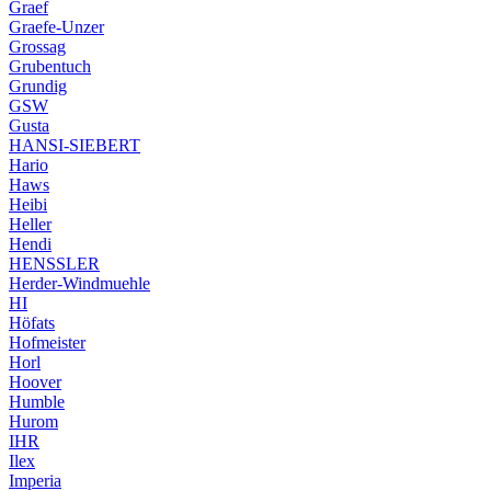
Graef
Graefe-Unzer
Grossag
Grubentuch
Grundig
GSW
Gusta
HANSI-SIEBERT
Hario
Haws
Heibi
Heller
Hendi
HENSSLER
Herder-Windmuehle
HI
Höfats
Hofmeister
Horl
Hoover
Humble
Hurom
IHR
Ilex
Imperia