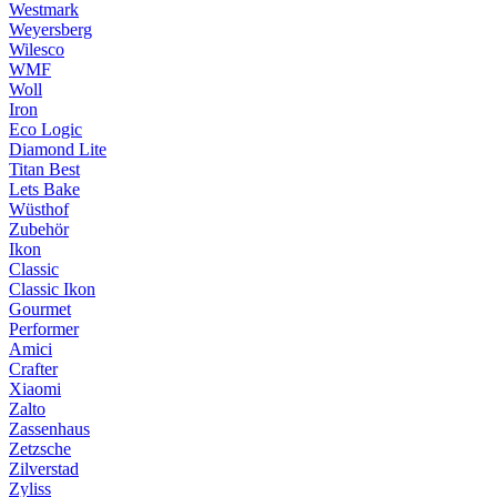
Westmark
Weyersberg
Wilesco
WMF
Woll
Iron
Eco Logic
Diamond Lite
Titan Best
Lets Bake
Wüsthof
Zubehör
Ikon
Classic
Classic Ikon
Gourmet
Performer
Amici
Crafter
Xiaomi
Zalto
Zassenhaus
Zetzsche
Zilverstad
Zyliss