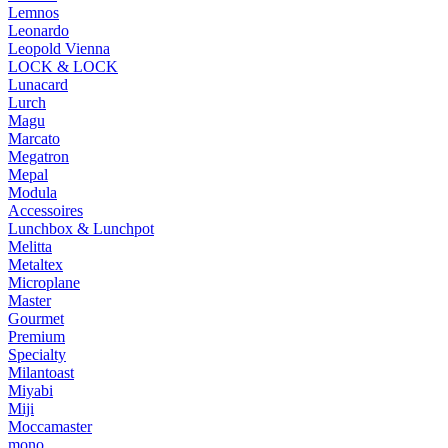
Lemnos
Leonardo
Leopold Vienna
LOCK & LOCK
Lunacard
Lurch
Magu
Marcato
Megatron
Mepal
Modula
Accessoires
Lunchbox & Lunchpot
Melitta
Metaltex
Microplane
Master
Gourmet
Premium
Specialty
Milantoast
Miyabi
Miji
Moccamaster
mono