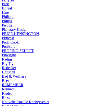
Paris
Boreal
Line
Philippi
Philips
PiepEi
Planetary Design
PRICE-KENSINGTON
Princess
Profi-Cook
Proficare
PROFINO SELECT
Puresigns
Radius
Rig-Tig
Redecker
Haushalt
Bad & Wellness
Reer
REMEMBER
Renuwell
Riedel
Riess
Nouvelle Emaille Kochgeschirr