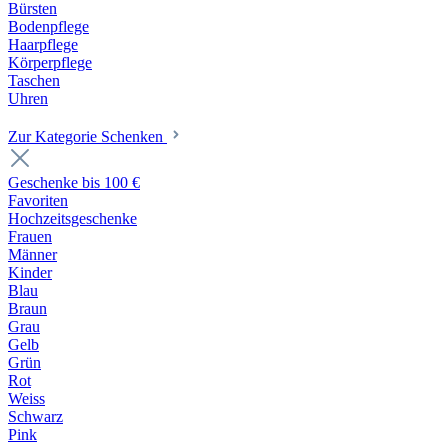
Bürsten
Bodenpflege
Haarpflege
Körperpflege
Taschen
Uhren
Zur Kategorie Schenken
Geschenke bis 100 €
Favoriten
Hochzeitsgeschenke
Frauen
Männer
Kinder
Blau
Braun
Grau
Gelb
Grün
Rot
Weiss
Schwarz
Pink