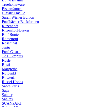
Bunte Emaille
Truehomeware
Eisenpfannen
Classic Emaille
Sarah Wiener Edition
Profibäcker Backformen
Ritzenhoff
Ritzenhoff-Breker
Rolf Bunte
Römertopf
Rosenthal
Junto
Profi Casual
TAC Gropius
Rösle
Rosti
Margrethe
Rotpunkt
Rowenta
Russel Hobbs
Sabre Paris
Sage
Sander
Sanitas
SCANPART