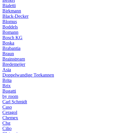
Berkel
Bialetti
Birkmann
Black-Decker
Blomus
Boddels
Bomann
Bosch KG
Boska
Brabantia
Braun
Brainstream
Bredemeijer
Asia
Doppelwandige Teekannen
Brita
Brix
Bugatti
by room
Carl Schmidt
Caso
Ceragol
Chemex
Chg
Cilio