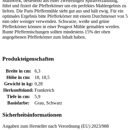
Mahlwerk, bestehend aus einer zweireihigen Spiralverzahnung,
führt und fixiert die Pfefferkörner um ein perfektes Mahlergebnis zu
liefern. Die Paris Pfeffermühle sieht gut aus und hält ewig. Für ein
optimales Ergebnis bitte Pfefferkörner mit einem Durchmesser von 5
mm oder weniger verwenden. Schwarze, weiße und grüne
Pfefferkörner können in einer Peugeot Mühle gemahlen werden.
Bunte Pfeffermischungen sollten mindestens 15% der oben
angegebenen Pfefferkörner zum Inhalt haben.
Produkteigenschaften
Breite in cm:
6,3
Höhe in cm:
18, 18,5
Gewicht in kg:
0,28
Herkunftsland:
Frankreich
Tiefe in cm:
5,9
Basisfarbe:
Grau, Schwarz
Sicherheitsinformationen
Angaben zum Hersteller nach Verordnung (EU) 2023/988