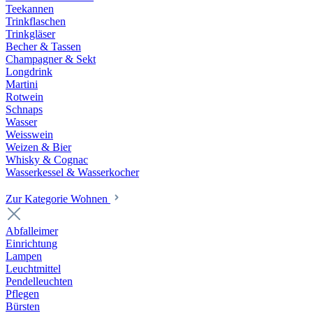
Teekannen
Trinkflaschen
Trinkgläser
Becher & Tassen
Champagner & Sekt
Longdrink
Martini
Rotwein
Schnaps
Wasser
Weisswein
Weizen & Bier
Whisky & Cognac
Wasserkessel & Wasserkocher
Zur Kategorie Wohnen
Abfalleimer
Einrichtung
Lampen
Leuchtmittel
Pendelleuchten
Pflegen
Bürsten