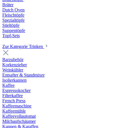
Bräter
Dutch Oven
Fleischtöpfe
Spezialtöpfe
Stieltöpfe
Suppentöpfe
Topf-Sets
Zur Kategorie Trinken
Barzubehör
Korkenzieher
Weinkühler
Entsafter & Standmixer
Isolierkannen
Kaffee
Espressokocher
Filterkaffee
French Press
Kaffeemaschine
Kaffeemühle
Kaffeevollautomat
Milchaufschäumer
Kannen & Karaffen