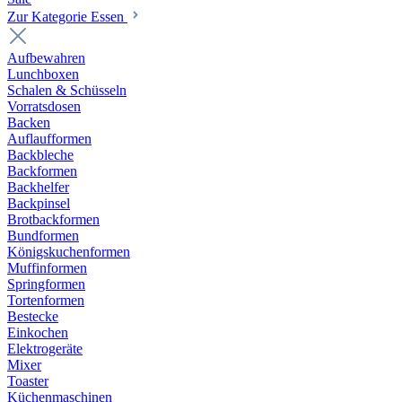
Zur Kategorie Essen
Aufbewahren
Lunchboxen
Schalen & Schüsseln
Vorratsdosen
Backen
Auflaufformen
Backbleche
Backformen
Backhelfer
Backpinsel
Brotbackformen
Bundformen
Königskuchenformen
Muffinformen
Springformen
Tortenformen
Bestecke
Einkochen
Elektrogeräte
Mixer
Toaster
Küchenmaschinen