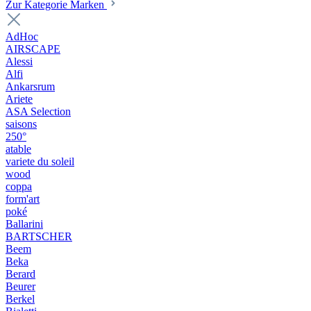
Zur Kategorie Marken
AdHoc
AIRSCAPE
Alessi
Alfi
Ankarsrum
Ariete
ASA Selection
saisons
250°
atable
variete du soleil
wood
coppa
form'art
poké
Ballarini
BARTSCHER
Beem
Beka
Berard
Beurer
Berkel