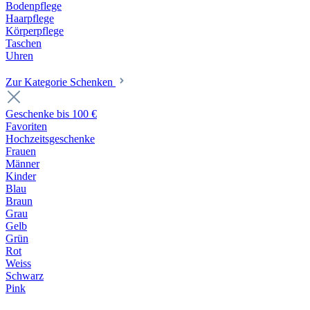
Bodenpflege
Haarpflege
Körperpflege
Taschen
Uhren
Zur Kategorie Schenken
Geschenke bis 100 €
Favoriten
Hochzeitsgeschenke
Frauen
Männer
Kinder
Blau
Braun
Grau
Gelb
Grün
Rot
Weiss
Schwarz
Pink