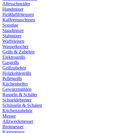
Allesschneider
Handmixer
Heißluftfriteusen
Kaffeemaschinen
Sonstige
Standmixer
Stabmixer
Waffeleisen
Wasserkocher
Grills & Zubehör
Elektrogrills
Gasgrills
Grillzubehör
Holzkohlegrills
Pelletgrills
Küchenhelfer
Gewürzmühlen
Raspeln & Schäler
Schneidebretter
Schüsseln & Schalen
Küchenzubehör
Messer
Allzweckmesser
Brotmesser
Käsemesser