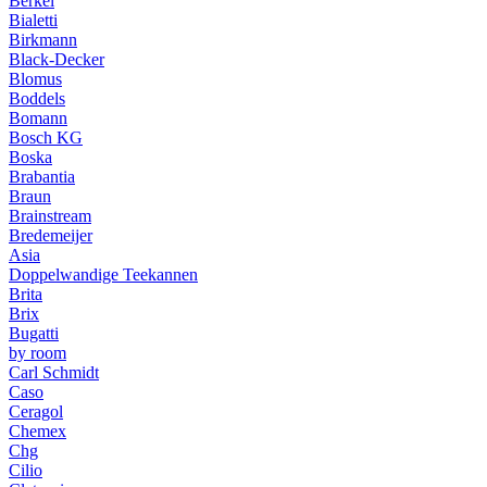
Berkel
Bialetti
Birkmann
Black-Decker
Blomus
Boddels
Bomann
Bosch KG
Boska
Brabantia
Braun
Brainstream
Bredemeijer
Asia
Doppelwandige Teekannen
Brita
Brix
Bugatti
by room
Carl Schmidt
Caso
Ceragol
Chemex
Chg
Cilio