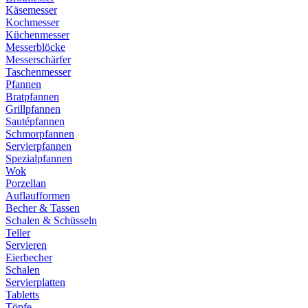
Käsemesser
Kochmesser
Küchenmesser
Messerblöcke
Messerschärfer
Taschenmesser
Pfannen
Bratpfannen
Grillpfannen
Sautépfannen
Schmorpfannen
Servierpfannen
Spezialpfannen
Wok
Porzellan
Auflaufformen
Becher & Tassen
Schalen & Schüsseln
Teller
Servieren
Eierbecher
Schalen
Servierplatten
Tabletts
Töpfe