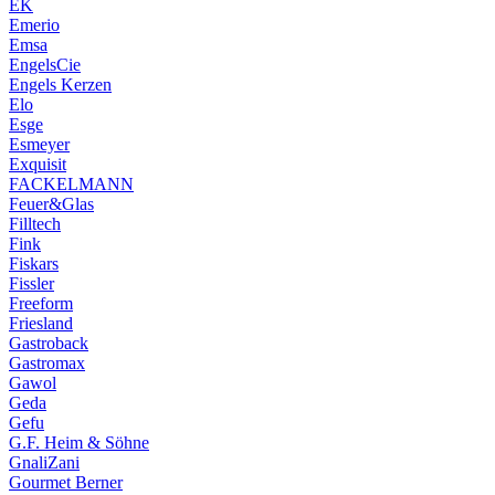
EK
Emerio
Emsa
EngelsCie
Engels Kerzen
Elo
Esge
Esmeyer
Exquisit
FACKELMANN
Feuer&Glas
Filltech
Fink
Fiskars
Fissler
Freeform
Friesland
Gastroback
Gastromax
Gawol
Geda
Gefu
G.F. Heim & Söhne
GnaliZani
Gourmet Berner