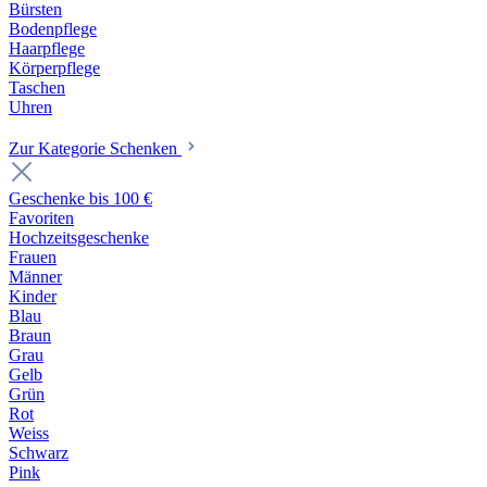
Bürsten
Bodenpflege
Haarpflege
Körperpflege
Taschen
Uhren
Zur Kategorie Schenken
Geschenke bis 100 €
Favoriten
Hochzeitsgeschenke
Frauen
Männer
Kinder
Blau
Braun
Grau
Gelb
Grün
Rot
Weiss
Schwarz
Pink