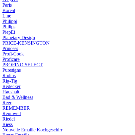
Paris
Boreal
Line
Philippi
Philips
PiepEi
Planetary Design
PRICE-KENSINGTON
Princess
Profi-Cook
Proficare
PROFINO SELECT
Puresigns
Radius
Rig-Tig
Redecker
Haushalt
Bad & Wellness
Reer
REMEMBER
Renuwell
Riedel
Riess
Nouvelle Emaille Kochgeschirr