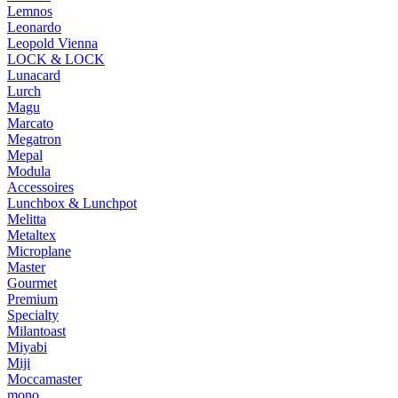
Lemnos
Leonardo
Leopold Vienna
LOCK & LOCK
Lunacard
Lurch
Magu
Marcato
Megatron
Mepal
Modula
Accessoires
Lunchbox & Lunchpot
Melitta
Metaltex
Microplane
Master
Gourmet
Premium
Specialty
Milantoast
Miyabi
Miji
Moccamaster
mono