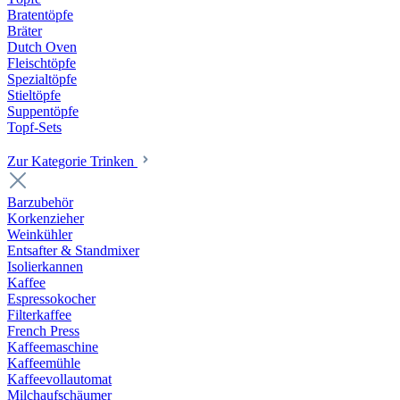
Bratentöpfe
Bräter
Dutch Oven
Fleischtöpfe
Spezialtöpfe
Stieltöpfe
Suppentöpfe
Topf-Sets
Zur Kategorie Trinken
Barzubehör
Korkenzieher
Weinkühler
Entsafter & Standmixer
Isolierkannen
Kaffee
Espressokocher
Filterkaffee
French Press
Kaffeemaschine
Kaffeemühle
Kaffeevollautomat
Milchaufschäumer