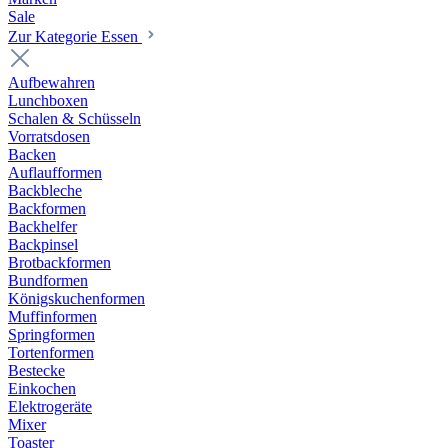
Sale
Zur Kategorie Essen
Aufbewahren
Lunchboxen
Schalen & Schüsseln
Vorratsdosen
Backen
Auflaufformen
Backbleche
Backformen
Backhelfer
Backpinsel
Brotbackformen
Bundformen
Königskuchenformen
Muffinformen
Springformen
Tortenformen
Bestecke
Einkochen
Elektrogeräte
Mixer
Toaster