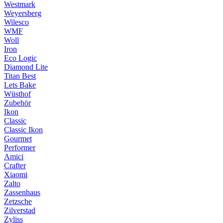
Westmark
Weyersberg
Wilesco
WMF
Woll
Iron
Eco Logic
Diamond Lite
Titan Best
Lets Bake
Wüsthof
Zubehör
Ikon
Classic
Classic Ikon
Gourmet
Performer
Amici
Crafter
Xiaomi
Zalto
Zassenhaus
Zetzsche
Zilverstad
Zyliss