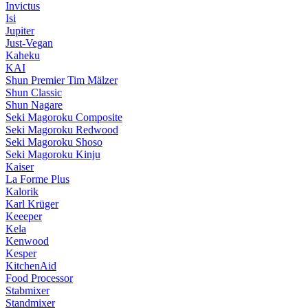
Invictus
Isi
Jupiter
Just-Vegan
Kaheku
KAI
Shun Premier Tim Mälzer
Shun Classic
Shun Nagare
Seki Magoroku Composite
Seki Magoroku Redwood
Seki Magoroku Shoso
Seki Magoroku Kinju
Kaiser
La Forme Plus
Kalorik
Karl Krüger
Keeeper
Kela
Kenwood
Kesper
KitchenAid
Food Processor
Stabmixer
Standmixer