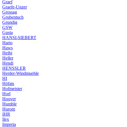
Graef
Graefe-Unzer
Grossag
Grubentuch
Grundig
GSW
Gusta
HANSI-SIEBERT
Hario
Haws
Heibi
Heller
Hendi
HENSSLER
Herder-Windmuehle
HI
Höfats
Hofmeister
Horl
Hoover
Humble
Hurom
IHR
Ilex
Imperia