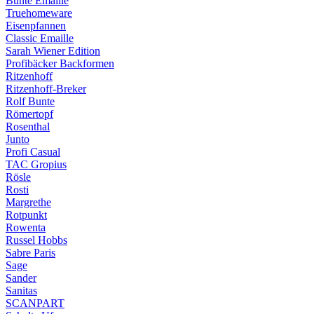
Bunte Emaille
Truehomeware
Eisenpfannen
Classic Emaille
Sarah Wiener Edition
Profibäcker Backformen
Ritzenhoff
Ritzenhoff-Breker
Rolf Bunte
Römertopf
Rosenthal
Junto
Profi Casual
TAC Gropius
Rösle
Rosti
Margrethe
Rotpunkt
Rowenta
Russel Hobbs
Sabre Paris
Sage
Sander
Sanitas
SCANPART