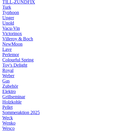
TILL-ZÜNDFIX
Turk
Typhoon
Unger
Unold
Vacu-Vin
Victorinox
Villeroy & Boch
NewMoon
Lave
Perlemor
Colourful Spring
Toy's Delight
Royal
Weber
Gas
Zubehör
Elektro
Grillseminar
Holzkohle
Pellet
Sommeraktion 2025
Weck
Wenko
Wesco