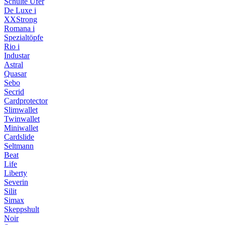
Schulte Ufer
De Luxe i
XXStrong
Romana i
Spezialtöpfe
Rio i
Industar
Astral
Quasar
Sebo
Secrid
Cardprotector
Slimwallet
Twinwallet
Miniwallet
Cardslide
Seltmann
Beat
Life
Liberty
Severin
Silit
Simax
Skeppshult
Noir