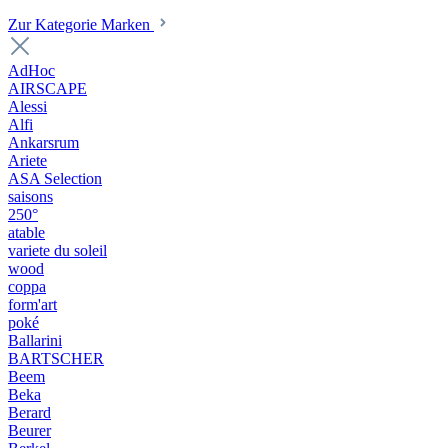
Zur Kategorie Marken
AdHoc
AIRSCAPE
Alessi
Alfi
Ankarsrum
Ariete
ASA Selection
saisons
250°
atable
variete du soleil
wood
coppa
form'art
poké
Ballarini
BARTSCHER
Beem
Beka
Berard
Beurer