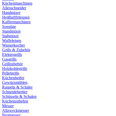
Küchenmaschinen
Allesschneider
Handmixer
Heißluftfriteusen
Kaffeemaschinen
Sonstige
Standmixer
Stabmixer
Waffeleisen
Wasserkocher
Grills & Zubehör
Elektrogrills
Gasgrills
Grillzubehör
Holzkohlegrills
Pelletgrills
Küchenhelfer
Gewürzmühlen
Raspeln & Schäler
Schneidebretter
Schüsseln & Schalen
Küchenzubehör
Messer
Allzweckmesser
Brotmesser