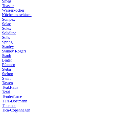
Smeg
Toaster
Wasserkocher
Küchenmaschinen
Sompex
Solac
Solex
Solidline
Solis
Spring
Stanley
Stanley Rogers
Staub
Bräter
Pfannen
Steba
Stelton
Swirl
Tassen
TeakHaus
Tefal
Tenderflame
TFA-Dostmann
Thermos
Tica-Copenhagen