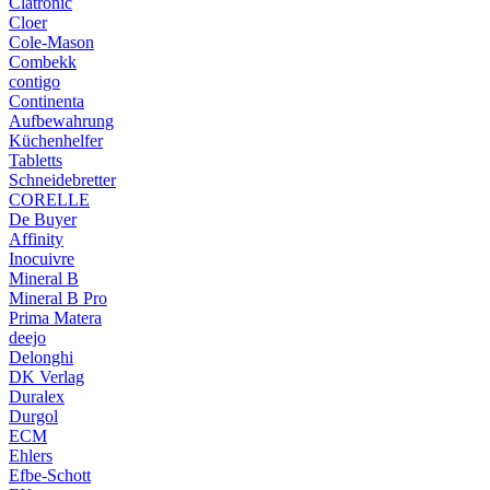
Clatronic
Cloer
Cole-Mason
Combekk
contigo
Continenta
Aufbewahrung
Küchenhelfer
Tabletts
Schneidebretter
CORELLE
De Buyer
Affinity
Inocuivre
Mineral B
Mineral B Pro
Prima Matera
deejo
Delonghi
DK Verlag
Duralex
Durgol
ECM
Ehlers
Efbe-Schott