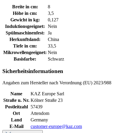
Breite in cm:
8
Höhe in cm:
3,5
Gewicht in kg:
0,127
Induktionsgeeignet:
Nein
Spülmaschinenfest:
Ja
Herkunftsland:
China
Tiefe in cm:
33,5
Mikrowellengeeignet:
Nein
Basisfarbe:
Schwarz
Sicherheitsinformationen
Angaben zum Hersteller nach Verordnung (EU) 2023/988
Name
KAZ Europe Sarl
Straße u. Nr.
Kölner Straße 23
Postleitzahl
57439
Ort
Attendom
Land
Germany
E-Mail
customer-europe@kaz.com