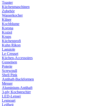
Toaster
Küchenmaschinen
Zubehör
Wasserkocher
Kilner
Kochblume
Korona
Koziol
Krups
Küchenprofi
Kuhn Rikon
Laguiole
Le Creuset
Küchen-Accessoires
Gusseisen
Poterie
Screwpull
Shell Pink
Antihaft-Backformen
Messer
Aluminium-Antihaft
3-ply Kochgeschirr
LED-Lenser
Legnoart
Leifheit