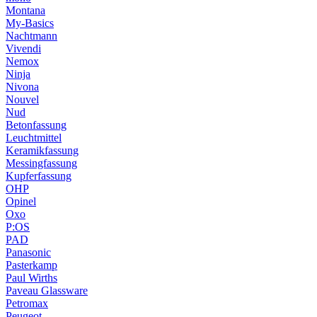
Montana
My-Basics
Nachtmann
Vivendi
Nemox
Ninja
Nivona
Nouvel
Nud
Betonfassung
Leuchtmittel
Keramikfassung
Messingfassung
Kupferfassung
OHP
Opinel
Oxo
P:OS
PAD
Panasonic
Pasterkamp
Paul Wirths
Paveau Glassware
Petromax
Peugeot