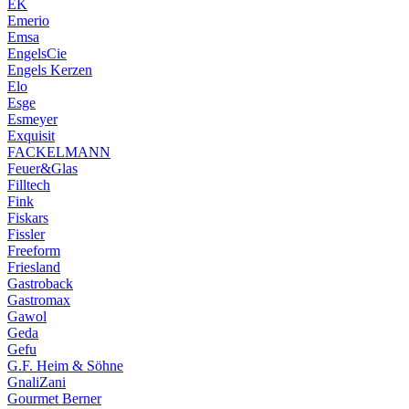
EK
Emerio
Emsa
EngelsCie
Engels Kerzen
Elo
Esge
Esmeyer
Exquisit
FACKELMANN
Feuer&Glas
Filltech
Fink
Fiskars
Fissler
Freeform
Friesland
Gastroback
Gastromax
Gawol
Geda
Gefu
G.F. Heim & Söhne
GnaliZani
Gourmet Berner