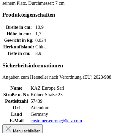
seinem Platz. Durchmesser: 7 cm
Produkteigenschaften
Breite in cm:
10,9
Höhe in cm:
1,7
Gewicht in kg:
0,024
Herkunftsland:
China
Tiefe in cm:
8,9
Sicherheitsinformationen
Angaben zum Hersteller nach Verordnung (EU) 2023/988
Name
KAZ Europe Sarl
Straße u. Nr.
Kölner Straße 23
Postleitzahl
57439
Ort
Attendom
Land
Germany
E-Mail
customer-europe@kaz.com
Menü schließen