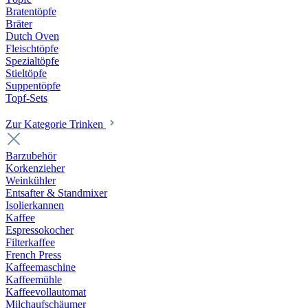
Bratentöpfe
Bräter
Dutch Oven
Fleischtöpfe
Spezialtöpfe
Stieltöpfe
Suppentöpfe
Topf-Sets
Zur Kategorie Trinken
Barzubehör
Korkenzieher
Weinkühler
Entsafter & Standmixer
Isolierkannen
Kaffee
Espressokocher
Filterkaffee
French Press
Kaffeemaschine
Kaffeemühle
Kaffeevollautomat
Milchaufschäumer