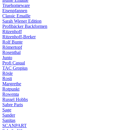
Bunte Emaille
Truehomeware
Eisenpfannen
Classic Emaille
Sarah Wiener Edition
Profibäcker Backformen
Ritzenhoff
Ritzenhoff-Breker
Rolf Bunte
Römertopf
Rosenthal
Junto
Profi Casual
TAC Gropius
Rösle
Rosti
Margrethe
Rotpunkt
Rowenta
Russel Hobbs
Sabre Paris
Sage
Sander
Sanitas
SCANPART