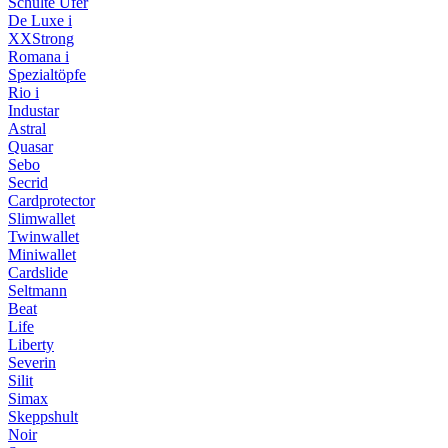
Schulte Ufer
De Luxe i
XXStrong
Romana i
Spezialtöpfe
Rio i
Industar
Astral
Quasar
Sebo
Secrid
Cardprotector
Slimwallet
Twinwallet
Miniwallet
Cardslide
Seltmann
Beat
Life
Liberty
Severin
Silit
Simax
Skeppshult
Noir