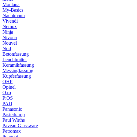
Montana
My-Basics
Nachtmann
Vivendi
Nemox
Ninja
Nivona
Nouvel
Nud
Betonfassung
Leuchtmittel
Keramikfassung
Messingfassung
Kupferfassung
OHP
Opinel
Oxo
P:OS
PAD
Panasonic
Pasterkamp
Paul Wirths
Paveau Glassware
Petromax
Peugeot