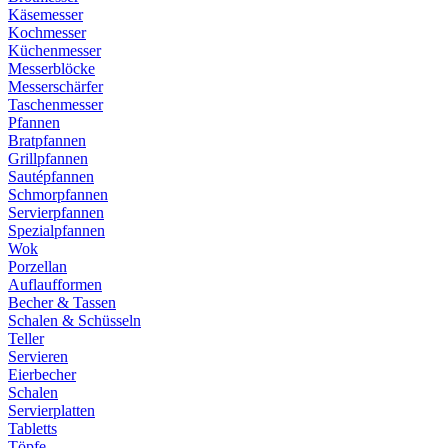
Käsemesser
Kochmesser
Küchenmesser
Messerblöcke
Messerschärfer
Taschenmesser
Pfannen
Bratpfannen
Grillpfannen
Sautépfannen
Schmorpfannen
Servierpfannen
Spezialpfannen
Wok
Porzellan
Auflaufformen
Becher & Tassen
Schalen & Schüsseln
Teller
Servieren
Eierbecher
Schalen
Servierplatten
Tabletts
Töpfe