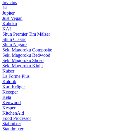
Invictus
Isi
Jupiter
Just-Vegan
Kaheku
KAI
Shun Premier Tim Mälzer
Shun Classic
Shun Nagare
Seki Magoroku Composite
Seki Magoroku Redwood
Seki Magoroku Shoso
Seki Magoroku Kinju
Kaiser
La Forme Plus
Kalorik
Karl Krüger
Keeeper
Kela
Kenwood
Kesper
KitchenAid
Food Processor
Stabmixer
Standmixer