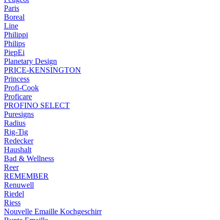
Paris
Boreal
Line
Philippi
Philips
PiepEi
Planetary Design
PRICE-KENSINGTON
Princess
Profi-Cook
Proficare
PROFINO SELECT
Puresigns
Radius
Rig-Tig
Redecker
Haushalt
Bad & Wellness
Reer
REMEMBER
Renuwell
Riedel
Riess
Nouvelle Emaille Kochgeschirr