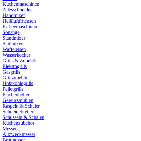
Küchenmaschinen
Allesschneider
Handmixer
Heißluftfriteusen
Kaffeemaschinen
Sonstige
Standmixer
Stabmixer
Waffeleisen
Wasserkocher
Grills & Zubehör
Elektrogrills
Gasgrills
Grillzubehör
Holzkohlegrills
Pelletgrills
Küchenhelfer
Gewürzmühlen
Raspeln & Schäler
Schneidebretter
Schüsseln & Schalen
Küchenzubehör
Messer
Allzweckmesser
Brotmesser