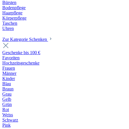
Bürsten
Bodenpflege
Haarpflege
Körperpflege
Taschen
Uhren
Zur Kategorie Schenken
Geschenke bis 100 €
Favoriten
Hochzeitsgeschenke
Frauen
Männer
Kinder
Blau
Braun
Grau
Gelb
Grün
Rot
Weiss
Schwarz
Pink