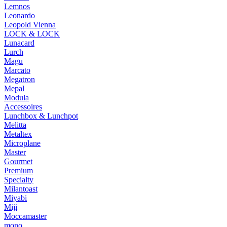
Lemnos
Leonardo
Leopold Vienna
LOCK & LOCK
Lunacard
Lurch
Magu
Marcato
Megatron
Mepal
Modula
Accessoires
Lunchbox & Lunchpot
Melitta
Metaltex
Microplane
Master
Gourmet
Premium
Specialty
Milantoast
Miyabi
Miji
Moccamaster
mono