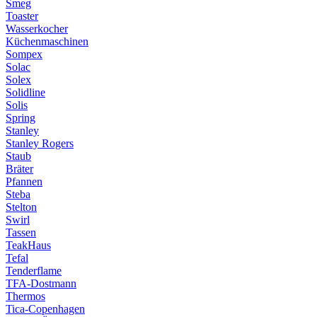
Smeg
Toaster
Wasserkocher
Küchenmaschinen
Sompex
Solac
Solex
Solidline
Solis
Spring
Stanley
Stanley Rogers
Staub
Bräter
Pfannen
Steba
Stelton
Swirl
Tassen
TeakHaus
Tefal
Tenderflame
TFA-Dostmann
Thermos
Tica-Copenhagen