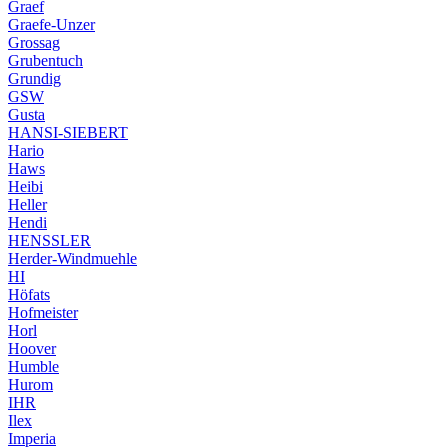
Graef
Graefe-Unzer
Grossag
Grubentuch
Grundig
GSW
Gusta
HANSI-SIEBERT
Hario
Haws
Heibi
Heller
Hendi
HENSSLER
Herder-Windmuehle
HI
Höfats
Hofmeister
Horl
Hoover
Humble
Hurom
IHR
Ilex
Imperia