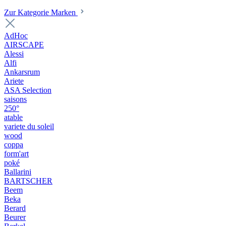
Zur Kategorie Marken
AdHoc
AIRSCAPE
Alessi
Alfi
Ankarsrum
Ariete
ASA Selection
saisons
250°
atable
variete du soleil
wood
coppa
form'art
poké
Ballarini
BARTSCHER
Beem
Beka
Berard
Beurer