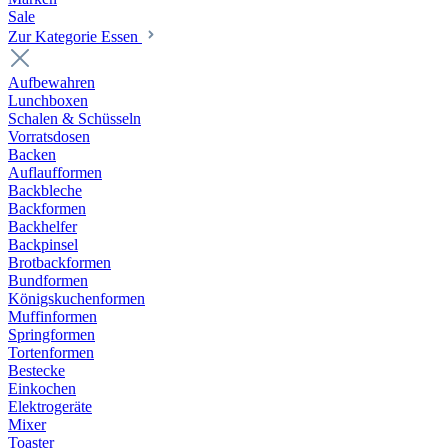
Sale
Zur Kategorie Essen
Aufbewahren
Lunchboxen
Schalen & Schüsseln
Vorratsdosen
Backen
Auflaufformen
Backbleche
Backformen
Backhelfer
Backpinsel
Brotbackformen
Bundformen
Königskuchenformen
Muffinformen
Springformen
Tortenformen
Bestecke
Einkochen
Elektrogeräte
Mixer
Toaster