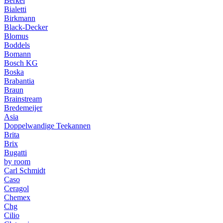
Berkel
Bialetti
Birkmann
Black-Decker
Blomus
Boddels
Bomann
Bosch KG
Boska
Brabantia
Braun
Brainstream
Bredemeijer
Asia
Doppelwandige Teekannen
Brita
Brix
Bugatti
by room
Carl Schmidt
Caso
Ceragol
Chemex
Chg
Cilio