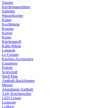
Toaster
Küchenmaschinen
Zubehör
Wasserkocher
Kilner
Kochblume
Korona
Koziol
Krups
Küchenprofi
Kuhn Rikon
Laguiole
Le Creuset
Küchen-Accessoires
Gusseisen
Poterie
Screwpull
Shell Pink
Antihaft-Backformen
Messer
Aluminium-Antihaft
3-ply Kochgeschirr
LED-Lenser
Legnoart
Leifheit