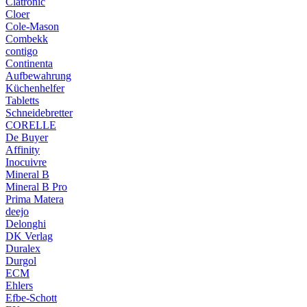
Clatronic
Cloer
Cole-Mason
Combekk
contigo
Continenta
Aufbewahrung
Küchenhelfer
Tabletts
Schneidebretter
CORELLE
De Buyer
Affinity
Inocuivre
Mineral B
Mineral B Pro
Prima Matera
deejo
Delonghi
DK Verlag
Duralex
Durgol
ECM
Ehlers
Efbe-Schott