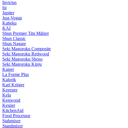
Invictus
Isi
Jupiter
Just-Vegan
Kaheku
KAI
Shun Premier Tim Mälzer
Shun Classic
Shun Nagare
Seki Magoroku Composite
Seki Magoroku Redwood
Seki Magoroku Shoso
Seki Magoroku Kinju
Kaiser
La Forme Plus
Kalorik
Karl Krüger
Keeeper
Kela
Kenwood
Kesper
KitchenAid
Food Processor
Stabmixer
Standmixer