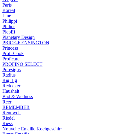
Paris
Boreal
Line
Philippi
Philips
PiepEi
Planetary Design
PRICE-KENSINGTON
Princess
Profi-Cook
Proficare
PROFINO SELECT
Puresigns
Radius
Rig-Tig
Redecker
Haushalt
Bad & Wellness
Reer
REMEMBER
Renuwell
Riedel
Riess
Nouvelle Emaille Kochgeschirr