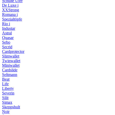
Schulte Ufer
De Luxe i
XXStrong
Romana i
Spezialtöpfe
Rio i
Industar
Astral
Quasar
Sebo
Secrid
Cardprotector
Slimwallet
Twinwallet
Miniwallet
Cardslide
Seltmann
Beat
Life
Liberty
Severin
Silit
Simax
Skeppshult
Noir