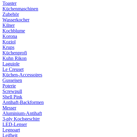
Toaster
Küchenmaschinen
Zubehör
Wasserkocher
Kilner
Kochblume
Korona
Koziol
Krups
Küchenprofi
Kuhn Rikon
Laguiole
Le Creuset
Küchen-Accessoires
Gusseisen
Poterie
Screwpull
Shell Pink
Antihaft-Backformen
Messer
Aluminium-Antihaft
3-ply Kochgeschirr
LED-Lenser
Legnoart
Leifheit