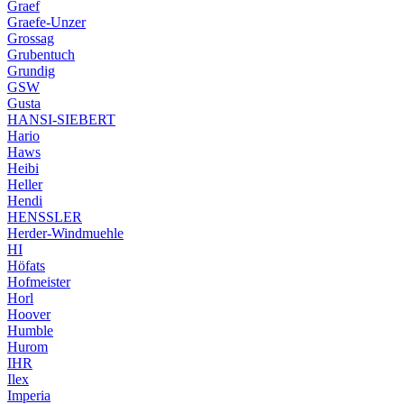
Graef
Graefe-Unzer
Grossag
Grubentuch
Grundig
GSW
Gusta
HANSI-SIEBERT
Hario
Haws
Heibi
Heller
Hendi
HENSSLER
Herder-Windmuehle
HI
Höfats
Hofmeister
Horl
Hoover
Humble
Hurom
IHR
Ilex
Imperia