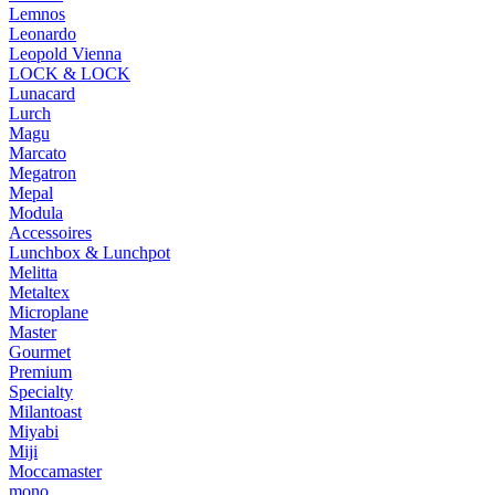
Lemnos
Leonardo
Leopold Vienna
LOCK & LOCK
Lunacard
Lurch
Magu
Marcato
Megatron
Mepal
Modula
Accessoires
Lunchbox & Lunchpot
Melitta
Metaltex
Microplane
Master
Gourmet
Premium
Specialty
Milantoast
Miyabi
Miji
Moccamaster
mono