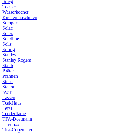
Smeg
Toaster
Wasserkocher
Küchenmaschinen
Sompex
Solac
Solex
Solidline
Solis
Spring
Stanley
Stanley Rogers
Staub
Bräter
Pfannen
Steba
Stelton
Swirl
Tassen
TeakHaus
Tefal
Tenderflame
TFA-Dostmann
Thermos
Tica-Copenhagen