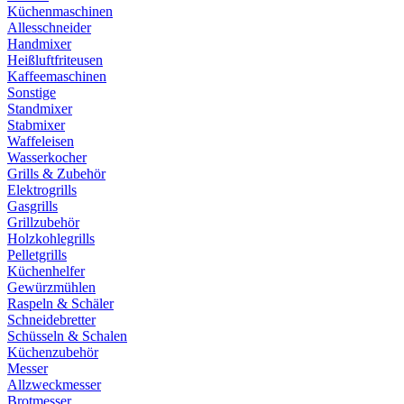
Küchenmaschinen
Allesschneider
Handmixer
Heißluftfriteusen
Kaffeemaschinen
Sonstige
Standmixer
Stabmixer
Waffeleisen
Wasserkocher
Grills & Zubehör
Elektrogrills
Gasgrills
Grillzubehör
Holzkohlegrills
Pelletgrills
Küchenhelfer
Gewürzmühlen
Raspeln & Schäler
Schneidebretter
Schüsseln & Schalen
Küchenzubehör
Messer
Allzweckmesser
Brotmesser