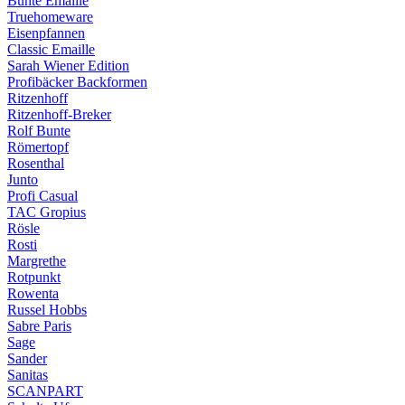
Bunte Emaille
Truehomeware
Eisenpfannen
Classic Emaille
Sarah Wiener Edition
Profibäcker Backformen
Ritzenhoff
Ritzenhoff-Breker
Rolf Bunte
Römertopf
Rosenthal
Junto
Profi Casual
TAC Gropius
Rösle
Rosti
Margrethe
Rotpunkt
Rowenta
Russel Hobbs
Sabre Paris
Sage
Sander
Sanitas
SCANPART