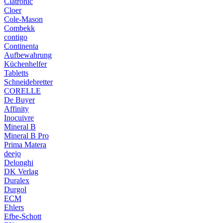
Clatronic
Cloer
Cole-Mason
Combekk
contigo
Continenta
Aufbewahrung
Küchenhelfer
Tabletts
Schneidebretter
CORELLE
De Buyer
Affinity
Inocuivre
Mineral B
Mineral B Pro
Prima Matera
deejo
Delonghi
DK Verlag
Duralex
Durgol
ECM
Ehlers
Efbe-Schott