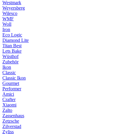
Westmark
Weyersberg
Wilesco
WMF
Woll
Iron
Eco Logic
Diamond Lite
Titan Best
Lets Bake
Wüsthof
Zubehör
Ikon
Classic
Classic Ikon
Gourmet
Performer
Amici
Crafter
Xiaomi
Zalto
Zassenhaus
Zetzsche
Zilverstad
Zyliss