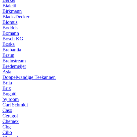
Berkel
Bialetti
Birkmann
Black-Decker
Blomus
Boddels
Bomann
Bosch KG
Boska
Brabantia
Braun
Brainstream
Bredemeijer
Asia
Doppelwandige Teekannen
Brita
Brix
Bugatti
by room
Carl Schmidt
Caso
Ceragol
Chemex
Chg
Cilio