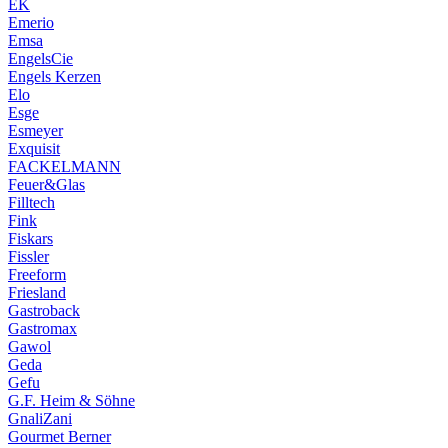
EK
Emerio
Emsa
EngelsCie
Engels Kerzen
Elo
Esge
Esmeyer
Exquisit
FACKELMANN
Feuer&Glas
Filltech
Fink
Fiskars
Fissler
Freeform
Friesland
Gastroback
Gastromax
Gawol
Geda
Gefu
G.F. Heim & Söhne
GnaliZani
Gourmet Berner