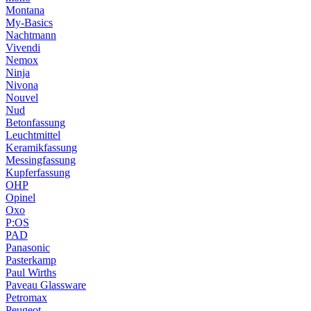
Montana
My-Basics
Nachtmann
Vivendi
Nemox
Ninja
Nivona
Nouvel
Nud
Betonfassung
Leuchtmittel
Keramikfassung
Messingfassung
Kupferfassung
OHP
Opinel
Oxo
P:OS
PAD
Panasonic
Pasterkamp
Paul Wirths
Paveau Glassware
Petromax
Peugeot