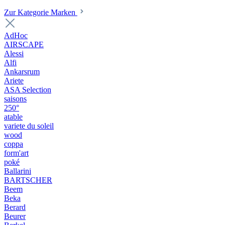
Zur Kategorie Marken
AdHoc
AIRSCAPE
Alessi
Alfi
Ankarsrum
Ariete
ASA Selection
saisons
250°
atable
variete du soleil
wood
coppa
form'art
poké
Ballarini
BARTSCHER
Beem
Beka
Berard
Beurer