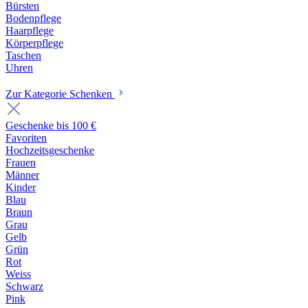
Bürsten
Bodenpflege
Haarpflege
Körperpflege
Taschen
Uhren
Zur Kategorie Schenken
Geschenke bis 100 €
Favoriten
Hochzeitsgeschenke
Frauen
Männer
Kinder
Blau
Braun
Grau
Gelb
Grün
Rot
Weiss
Schwarz
Pink