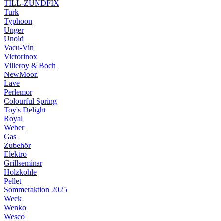
TILL-ZÜNDFIX
Turk
Typhoon
Unger
Unold
Vacu-Vin
Victorinox
Villeroy & Boch
NewMoon
Lave
Perlemor
Colourful Spring
Toy's Delight
Royal
Weber
Gas
Zubehör
Elektro
Grillseminar
Holzkohle
Pellet
Sommeraktion 2025
Weck
Wenko
Wesco