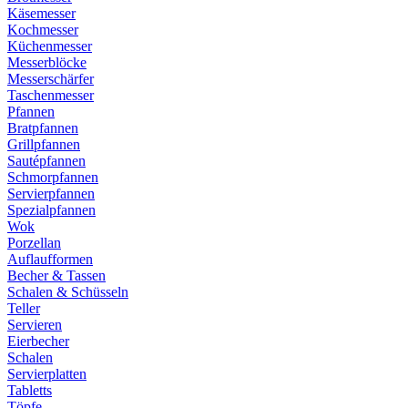
Käsemesser
Kochmesser
Küchenmesser
Messerblöcke
Messerschärfer
Taschenmesser
Pfannen
Bratpfannen
Grillpfannen
Sautépfannen
Schmorpfannen
Servierpfannen
Spezialpfannen
Wok
Porzellan
Auflaufformen
Becher & Tassen
Schalen & Schüsseln
Teller
Servieren
Eierbecher
Schalen
Servierplatten
Tabletts
Töpfe