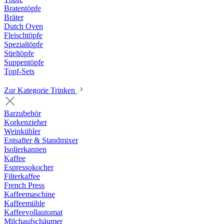
Bratentöpfe
Bräter
Dutch Oven
Fleischtöpfe
Spezialtöpfe
Stieltöpfe
Suppentöpfe
Topf-Sets
Zur Kategorie Trinken
Barzubehör
Korkenzieher
Weinkühler
Entsafter & Standmixer
Isolierkannen
Kaffee
Espressokocher
Filterkaffee
French Press
Kaffeemaschine
Kaffeemühle
Kaffeevollautomat
Milchaufschäumer