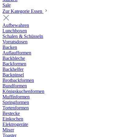
Sale
Zur Kategorie Essen
Aufbewahren
Lunchboxen
Schalen & Schüsseln
Vorratsdosen
Backen
Auflaufformen
Backbleche
Backformen
Backhelfer
Backpinsel
Brotbackformen
Bundformen
Königskuchenformen
Muffinformen
Springformen
Tortenformen
Bestecke
Einkochen
Elektrogeräte
Mixer
Toaster