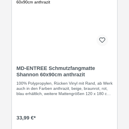
MD-ENTREE Schmutzfangmatte
Shannon 60x90cm anthrazit
100% Polypropylen, Rücken Vinyl mit Rand, ab Werk
auch in den Farben anthrazit, beige, braunrot, rot,
blau erhältlich, weitere Mattengrößen 120 x 180 cm,
Rollenware Breite 90 cm, 120 cm, 200 cm,
Direktbezug Fa. MD Entree, Vertretung Matten-
Meier, Tel. 05223 / 6659
33,99 €*