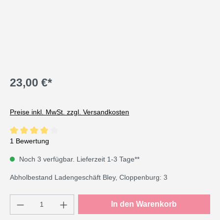
23,00 €*
Preise inkl. MwSt. zzgl. Versandkosten
Durchschnittliche Bewertung von 4 von 5 Sternen
1 Bewertung
Noch 3 verfügbar. Lieferzeit 1-3 Tage**
Abholbestand Ladengeschäft Bley, Cloppenburg: 3
Produkt Anzahl: Gib den gewünschten Wert e
In den Warenkorb