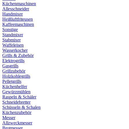
Küchenmaschinen
Allesschneider
Handmixer
Heißluftfriteusen
Kaffeemaschinen
Sonstige
Standmixer
Stabmixer
Waffeleisen
Wasserkocher
Grills & Zubehör
Elektrogrills
Gasgrills
Grillzubehör
Holzkohlegrills
Pelletgrills
Küchenhelfer
Gewürzmühlen
Raspeln & Schäler
Schneidebretter
Schüsseln & Schalen
Küchenzubehör
Messer
Allzweckmesser
Brotmesser