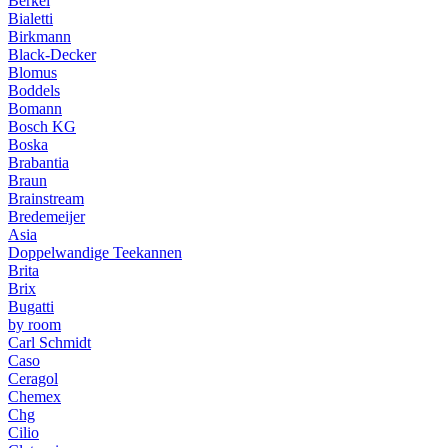
Berkel
Bialetti
Birkmann
Black-Decker
Blomus
Boddels
Bomann
Bosch KG
Boska
Brabantia
Braun
Brainstream
Bredemeijer
Asia
Doppelwandige Teekannen
Brita
Brix
Bugatti
by room
Carl Schmidt
Caso
Ceragol
Chemex
Chg
Cilio