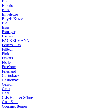
EK
Emerio
Emsa
EngelsCie
Engels Kerzen
Elo
Esge
Esmeyer
Exquisit
FACKELMANN
Feuer&Glas
Filltech
Fink
Fiskars
Fissler
Freeform
Friesland
Gastroback
Gastromax
Gawol
Geda
Gefu
G.F. Heim & Söhne
GnaliZani
Gourmet Berner