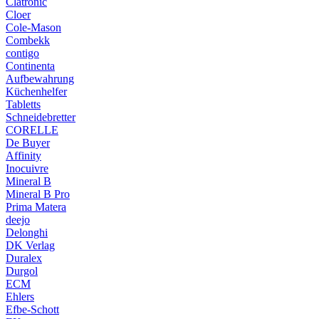
Clatronic
Cloer
Cole-Mason
Combekk
contigo
Continenta
Aufbewahrung
Küchenhelfer
Tabletts
Schneidebretter
CORELLE
De Buyer
Affinity
Inocuivre
Mineral B
Mineral B Pro
Prima Matera
deejo
Delonghi
DK Verlag
Duralex
Durgol
ECM
Ehlers
Efbe-Schott