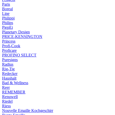
Paris
Boreal
Line
Philippi
Philips
PiepEi
Planetary Design
PRICE-KENSINGTON
Princess
Profi-Cook
Proficare
PROFINO SELECT
Puresigns
Radius
Rig-Tig
Redecker
Haushalt
Bad & Wellness
Reer
REMEMBER
Renuwell
Riedel
Riess
Nouvelle Emaille Kochgeschirr