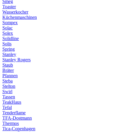
Smeg
Toaster
Wasserkocher
Küchenmaschinen
Sompex
Solac
Solex
Solidline
Solis
Spring
Stanley
Stanley Rogers
Staub
Bräter
Pfannen
Steba
Stelton
Swirl
Tassen
TeakHaus
Tefal
Tenderflame
TFA-Dostmann
Thermos
Tica-Copenhagen