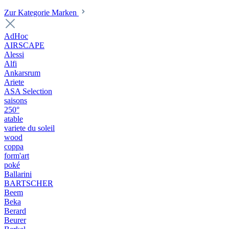
Zur Kategorie Marken
AdHoc
AIRSCAPE
Alessi
Alfi
Ankarsrum
Ariete
ASA Selection
saisons
250°
atable
variete du soleil
wood
coppa
form'art
poké
Ballarini
BARTSCHER
Beem
Beka
Berard
Beurer