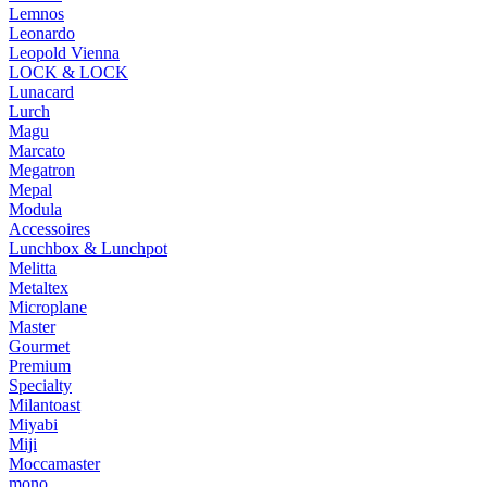
Lemnos
Leonardo
Leopold Vienna
LOCK & LOCK
Lunacard
Lurch
Magu
Marcato
Megatron
Mepal
Modula
Accessoires
Lunchbox & Lunchpot
Melitta
Metaltex
Microplane
Master
Gourmet
Premium
Specialty
Milantoast
Miyabi
Miji
Moccamaster
mono