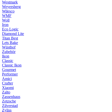
Westmark
Weyersberg
Wilesco
WMF
Woll
Iron
Eco Logic
Diamond Lite
Titan Best
Lets Bake
Wüsthof
Zubehör
Ikon
Classic
Classic Ikon
Gourmet
Performer
Amici
Crafter
Xiaomi
Zalto
Zassenhaus
Zetzsche
Zilverstad
Zyliss