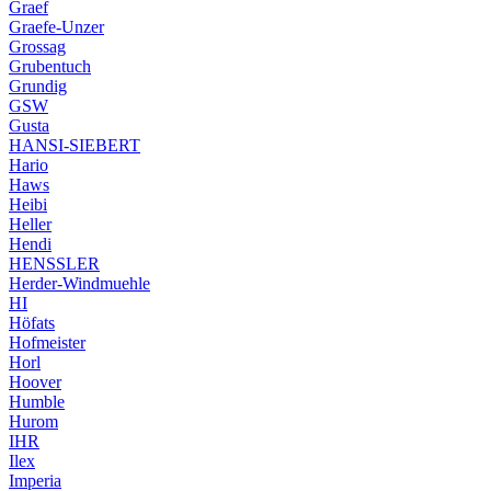
Graef
Graefe-Unzer
Grossag
Grubentuch
Grundig
GSW
Gusta
HANSI-SIEBERT
Hario
Haws
Heibi
Heller
Hendi
HENSSLER
Herder-Windmuehle
HI
Höfats
Hofmeister
Horl
Hoover
Humble
Hurom
IHR
Ilex
Imperia