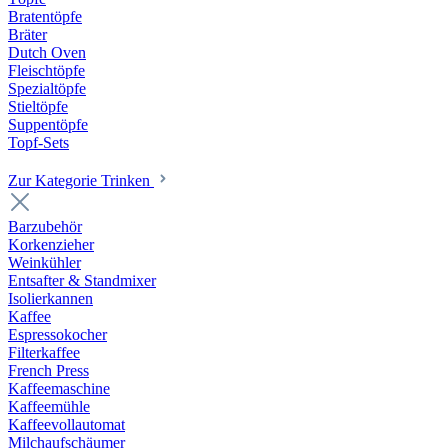
Bratentöpfe
Bräter
Dutch Oven
Fleischtöpfe
Spezialtöpfe
Stieltöpfe
Suppentöpfe
Topf-Sets
Zur Kategorie Trinken
Barzubehör
Korkenzieher
Weinkühler
Entsafter & Standmixer
Isolierkannen
Kaffee
Espressokocher
Filterkaffee
French Press
Kaffeemaschine
Kaffeemühle
Kaffeevollautomat
Milchaufschäumer