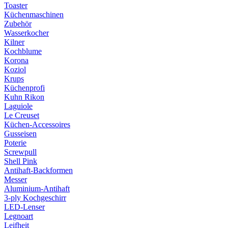
Toaster
Küchenmaschinen
Zubehör
Wasserkocher
Kilner
Kochblume
Korona
Koziol
Krups
Küchenprofi
Kuhn Rikon
Laguiole
Le Creuset
Küchen-Accessoires
Gusseisen
Poterie
Screwpull
Shell Pink
Antihaft-Backformen
Messer
Aluminium-Antihaft
3-ply Kochgeschirr
LED-Lenser
Legnoart
Leifheit