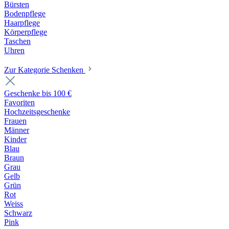
Bürsten
Bodenpflege
Haarpflege
Körperpflege
Taschen
Uhren
Zur Kategorie Schenken
Geschenke bis 100 €
Favoriten
Hochzeitsgeschenke
Frauen
Männer
Kinder
Blau
Braun
Grau
Gelb
Grün
Rot
Weiss
Schwarz
Pink