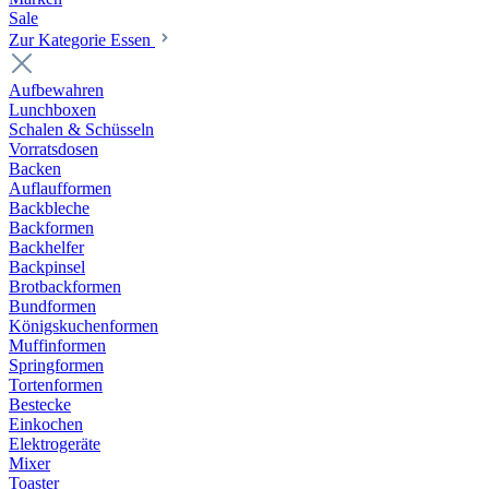
Sale
Zur Kategorie Essen
Aufbewahren
Lunchboxen
Schalen & Schüsseln
Vorratsdosen
Backen
Auflaufformen
Backbleche
Backformen
Backhelfer
Backpinsel
Brotbackformen
Bundformen
Königskuchenformen
Muffinformen
Springformen
Tortenformen
Bestecke
Einkochen
Elektrogeräte
Mixer
Toaster