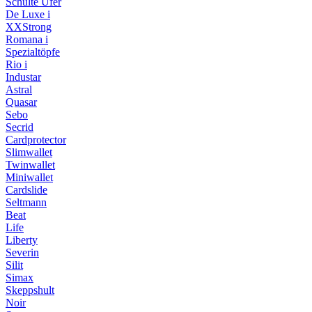
Schulte Ufer
De Luxe i
XXStrong
Romana i
Spezialtöpfe
Rio i
Industar
Astral
Quasar
Sebo
Secrid
Cardprotector
Slimwallet
Twinwallet
Miniwallet
Cardslide
Seltmann
Beat
Life
Liberty
Severin
Silit
Simax
Skeppshult
Noir