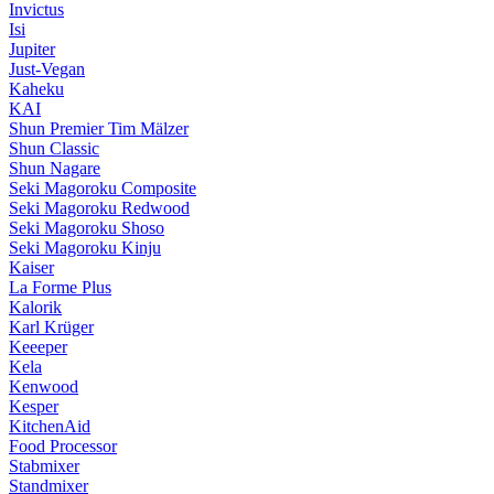
Invictus
Isi
Jupiter
Just-Vegan
Kaheku
KAI
Shun Premier Tim Mälzer
Shun Classic
Shun Nagare
Seki Magoroku Composite
Seki Magoroku Redwood
Seki Magoroku Shoso
Seki Magoroku Kinju
Kaiser
La Forme Plus
Kalorik
Karl Krüger
Keeeper
Kela
Kenwood
Kesper
KitchenAid
Food Processor
Stabmixer
Standmixer