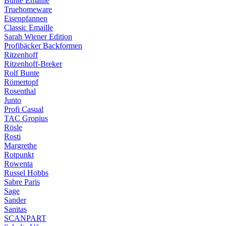
Bunte Emaille
Truehomeware
Eisenpfannen
Classic Emaille
Sarah Wiener Edition
Profibäcker Backformen
Ritzenhoff
Ritzenhoff-Breker
Rolf Bunte
Römertopf
Rosenthal
Junto
Profi Casual
TAC Gropius
Rösle
Rosti
Margrethe
Rotpunkt
Rowenta
Russel Hobbs
Sabre Paris
Sage
Sander
Sanitas
SCANPART