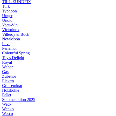
TILL-ZÜNDFIX
Turk
Typhoon
Unger
Unold
Vacu-Vin
Victorinox
Villeroy & Boch
NewMoon
Lave
Perlemor
Colourful Spring
Toy's Delight
Royal
Weber
Gas
Zubehör
Elektro
Grillseminar
Holzkohle
Pellet
Sommeraktion 2025
Weck
Wenko
Wesco