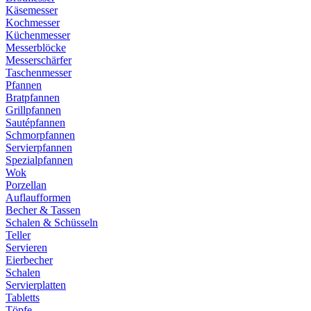
Käsemesser
Kochmesser
Küchenmesser
Messerblöcke
Messerschärfer
Taschenmesser
Pfannen
Bratpfannen
Grillpfannen
Sautépfannen
Schmorpfannen
Servierpfannen
Spezialpfannen
Wok
Porzellan
Auflaufformen
Becher & Tassen
Schalen & Schüsseln
Teller
Servieren
Eierbecher
Schalen
Servierplatten
Tabletts
Töpfe