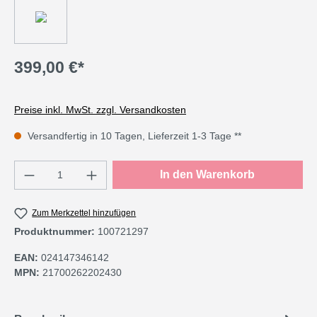
399,00 €*
Preise inkl. MwSt. zzgl. Versandkosten
Versandfertig in 10 Tagen, Lieferzeit 1-3 Tage **
Produkt Anzahl: Gib den gewünschten Wert e
In den Warenkorb
Zum Merkzettel hinzufügen
Produktnummer:
100721297
EAN:
024147346142
MPN:
21700262202430