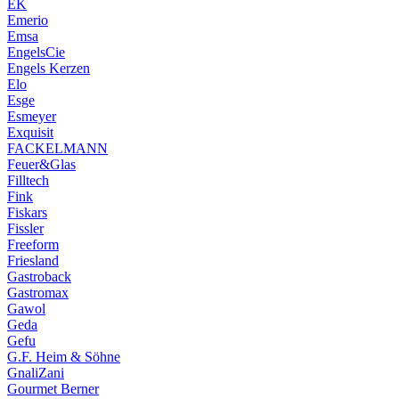
EK
Emerio
Emsa
EngelsCie
Engels Kerzen
Elo
Esge
Esmeyer
Exquisit
FACKELMANN
Feuer&Glas
Filltech
Fink
Fiskars
Fissler
Freeform
Friesland
Gastroback
Gastromax
Gawol
Geda
Gefu
G.F. Heim & Söhne
GnaliZani
Gourmet Berner