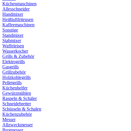
Küchenmaschinen
Allesschneider
Handmixer
Heißluftfriteusen
Kaffeemaschinen
Sonstige
Standmixer
Stabmixer
Waffeleisen
Wasserkocher
Grills & Zubehör
Elektrogrills
Gasgrills
Grillzubehör
Holzkohlegrills
Pelletgrills
Küchenhelfer
Gewürzmühlen
Raspeln & Schäler
Schneidebretter
Schüsseln & Schalen
Küchenzubehör
Messer
Allzweckmesser
Brotmesser