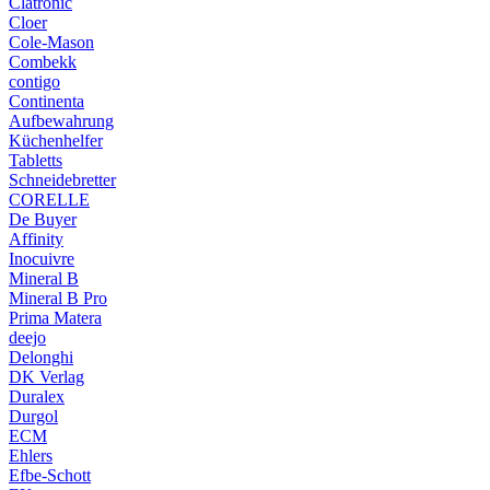
Clatronic
Cloer
Cole-Mason
Combekk
contigo
Continenta
Aufbewahrung
Küchenhelfer
Tabletts
Schneidebretter
CORELLE
De Buyer
Affinity
Inocuivre
Mineral B
Mineral B Pro
Prima Matera
deejo
Delonghi
DK Verlag
Duralex
Durgol
ECM
Ehlers
Efbe-Schott