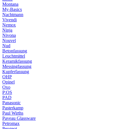
Montana
My-Basics
Nachtmann
Vivendi
Nemox
Ninja
Nivona
Nouvel
Nud
Betonfassung
Leuchtmittel
Keramikfassung
Messingfassung
Kupferfassung
OHP
Opinel
Oxo
P:OS
PAD
Panasonic
Pasterkamp
Paul Wirths
Paveau Glassware
Petromax
Peugeot