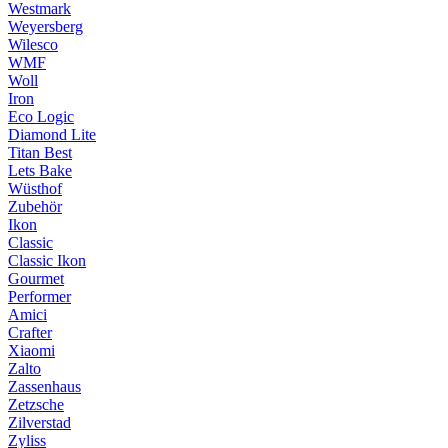
Westmark
Weyersberg
Wilesco
WMF
Woll
Iron
Eco Logic
Diamond Lite
Titan Best
Lets Bake
Wüsthof
Zubehör
Ikon
Classic
Classic Ikon
Gourmet
Performer
Amici
Crafter
Xiaomi
Zalto
Zassenhaus
Zetzsche
Zilverstad
Zyliss