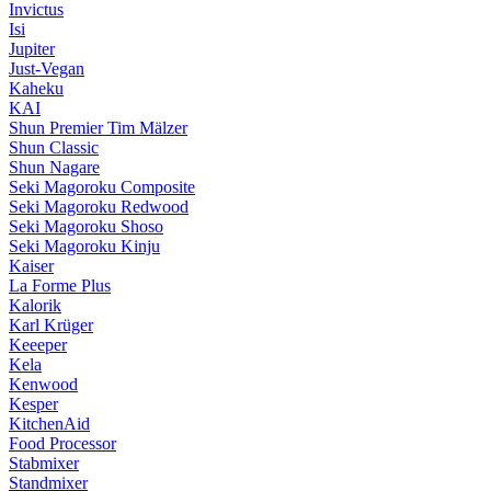
Invictus
Isi
Jupiter
Just-Vegan
Kaheku
KAI
Shun Premier Tim Mälzer
Shun Classic
Shun Nagare
Seki Magoroku Composite
Seki Magoroku Redwood
Seki Magoroku Shoso
Seki Magoroku Kinju
Kaiser
La Forme Plus
Kalorik
Karl Krüger
Keeeper
Kela
Kenwood
Kesper
KitchenAid
Food Processor
Stabmixer
Standmixer