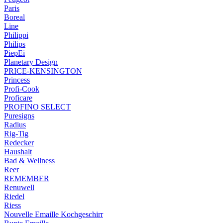
Paris
Boreal
Line
Philippi
Philips
PiepEi
Planetary Design
PRICE-KENSINGTON
Princess
Profi-Cook
Proficare
PROFINO SELECT
Puresigns
Radius
Rig-Tig
Redecker
Haushalt
Bad & Wellness
Reer
REMEMBER
Renuwell
Riedel
Riess
Nouvelle Emaille Kochgeschirr