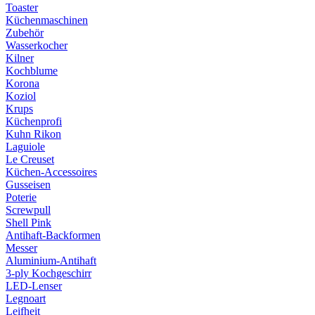
Toaster
Küchenmaschinen
Zubehör
Wasserkocher
Kilner
Kochblume
Korona
Koziol
Krups
Küchenprofi
Kuhn Rikon
Laguiole
Le Creuset
Küchen-Accessoires
Gusseisen
Poterie
Screwpull
Shell Pink
Antihaft-Backformen
Messer
Aluminium-Antihaft
3-ply Kochgeschirr
LED-Lenser
Legnoart
Leifheit