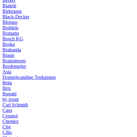
Berkel
Bialetti
Birkmann
Black-Decker
Blomus
Boddels
Bomann
Bosch KG
Boska
Brabantia
Braun
Brainstream
Bredemeijer
Asia
Doppelwandige Teekannen
Brita
Brix
Bugatti
by room
Carl Schmidt
Caso
Ceragol
Chemex
Chg
Cilio