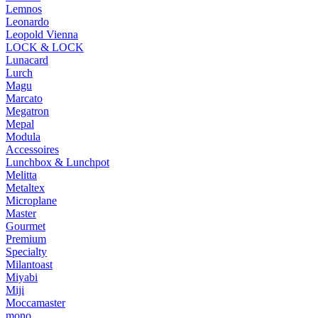
Lemnos
Leonardo
Leopold Vienna
LOCK & LOCK
Lunacard
Lurch
Magu
Marcato
Megatron
Mepal
Modula
Accessoires
Lunchbox & Lunchpot
Melitta
Metaltex
Microplane
Master
Gourmet
Premium
Specialty
Milantoast
Miyabi
Miji
Moccamaster
mono