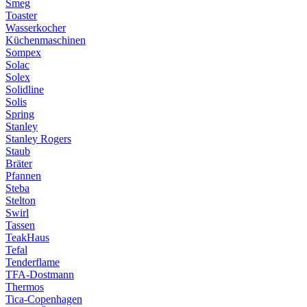
Smeg
Toaster
Wasserkocher
Küchenmaschinen
Sompex
Solac
Solex
Solidline
Solis
Spring
Stanley
Stanley Rogers
Staub
Bräter
Pfannen
Steba
Stelton
Swirl
Tassen
TeakHaus
Tefal
Tenderflame
TFA-Dostmann
Thermos
Tica-Copenhagen