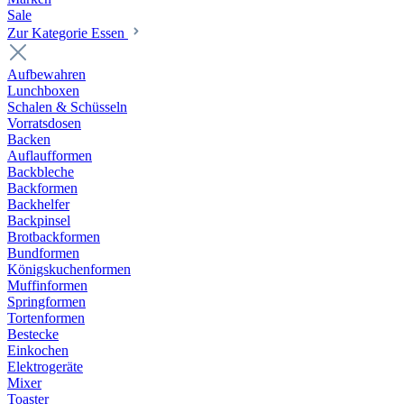
Sale
Zur Kategorie Essen
Aufbewahren
Lunchboxen
Schalen & Schüsseln
Vorratsdosen
Backen
Auflaufformen
Backbleche
Backformen
Backhelfer
Backpinsel
Brotbackformen
Bundformen
Königskuchenformen
Muffinformen
Springformen
Tortenformen
Bestecke
Einkochen
Elektrogeräte
Mixer
Toaster