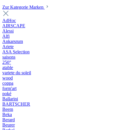
Zur Kategorie Marken
AdHoc
AIRSCAPE
Alessi
Alfi
Ankarsrum
Ariete
ASA Selection
saisons
250°
atable
variete du soleil
wood
coppa
form'art
poké
Ballarini
BARTSCHER
Beem
Beka
Berard
Beurer