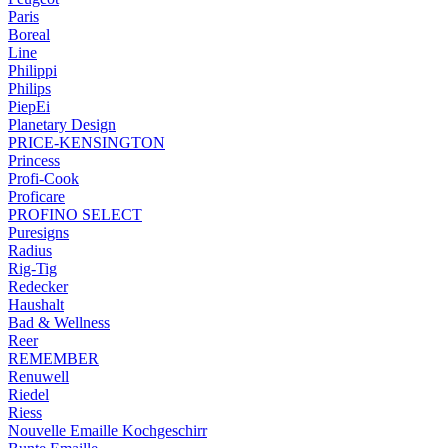
Paris
Boreal
Line
Philippi
Philips
PiepEi
Planetary Design
PRICE-KENSINGTON
Princess
Profi-Cook
Proficare
PROFINO SELECT
Puresigns
Radius
Rig-Tig
Redecker
Haushalt
Bad & Wellness
Reer
REMEMBER
Renuwell
Riedel
Riess
Nouvelle Emaille Kochgeschirr