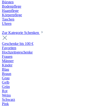
Bürsten
Bodenpflege
Haarpflege
Körperpflege
Taschen
Uhren
Zur Kategorie Schenken
Geschenke bis 100 €
Favoriten
Hochzeitsgeschenke
Frauen
Männer
Kinder
Blau
Braun
Grau
Gelb
Grün
Rot
Weiss
Schwarz
Pink