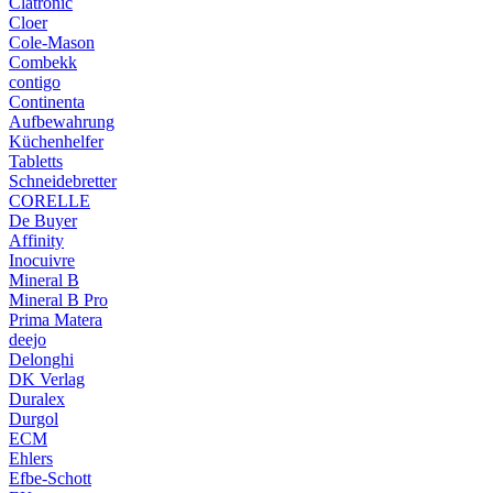
Clatronic
Cloer
Cole-Mason
Combekk
contigo
Continenta
Aufbewahrung
Küchenhelfer
Tabletts
Schneidebretter
CORELLE
De Buyer
Affinity
Inocuivre
Mineral B
Mineral B Pro
Prima Matera
deejo
Delonghi
DK Verlag
Duralex
Durgol
ECM
Ehlers
Efbe-Schott