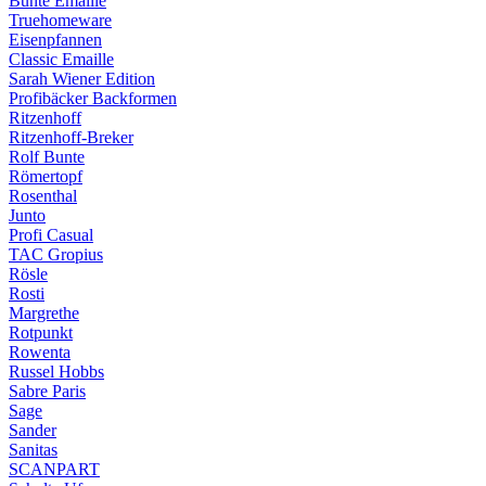
Bunte Emaille
Truehomeware
Eisenpfannen
Classic Emaille
Sarah Wiener Edition
Profibäcker Backformen
Ritzenhoff
Ritzenhoff-Breker
Rolf Bunte
Römertopf
Rosenthal
Junto
Profi Casual
TAC Gropius
Rösle
Rosti
Margrethe
Rotpunkt
Rowenta
Russel Hobbs
Sabre Paris
Sage
Sander
Sanitas
SCANPART