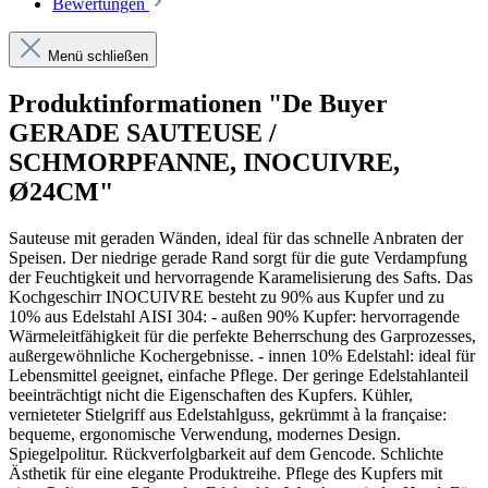
Bewertungen
Menü schließen
Produktinformationen "De Buyer
GERADE SAUTEUSE /
SCHMORPFANNE, INOCUIVRE,
Ø24CM"
Sauteuse mit geraden Wänden, ideal für das schnelle Anbraten der
Speisen. Der niedrige gerade Rand sorgt für die gute Verdampfung
der Feuchtigkeit und hervorragende Karamelisierung des Safts. Das
Kochgeschirr INOCUIVRE besteht zu 90% aus Kupfer und zu
10% aus Edelstahl AISI 304: - außen 90% Kupfer: hervorragende
Wärmeleitfähigkeit für die perfekte Beherrschung des Garprozesses,
außergewöhnliche Kochergebnisse. - innen 10% Edelstahl: ideal für
Lebensmittel geeignet, einfache Pflege. Der geringe Edelstahlanteil
beeinträchtigt nicht die Eigenschaften des Kupfers. Kühler,
vernieteter Stielgriff aus Edelstahlguss, gekrümmt à la française:
bequeme, ergonomische Verwendung, modernes Design.
Spiegelpolitur. Rückverfolgbarkeit auf dem Gencode. Schlichte
Ästhetik für eine elegante Produktreihe. Pflege des Kupfers mit