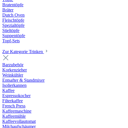
Bratentöpfe
Bräter
Dutch Oven
Fleischtöpfe
Spezialtöpfe
Stieltöpfe
Suppentöpfe
Topf-Sets
Zur Kategorie Trinken
Barzubehör
Korkenzieher
Weinkühler
Entsafter & Standmixer
Isolierkannen
Kaffee
Espressokocher
Filterkaffee
French Press
Kaffeemaschine
Kaffeemühle
Kaffeevollautomat
Milchaufschäumer