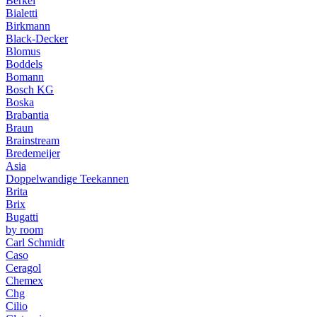
Berkel
Bialetti
Birkmann
Black-Decker
Blomus
Boddels
Bomann
Bosch KG
Boska
Brabantia
Braun
Brainstream
Bredemeijer
Asia
Doppelwandige Teekannen
Brita
Brix
Bugatti
by room
Carl Schmidt
Caso
Ceragol
Chemex
Chg
Cilio