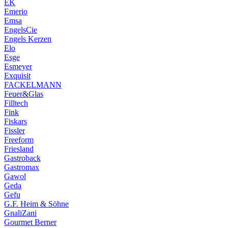
EK
Emerio
Emsa
EngelsCie
Engels Kerzen
Elo
Esge
Esmeyer
Exquisit
FACKELMANN
Feuer&Glas
Filltech
Fink
Fiskars
Fissler
Freeform
Friesland
Gastroback
Gastromax
Gawol
Geda
Gefu
G.F. Heim & Söhne
GnaliZani
Gourmet Berner