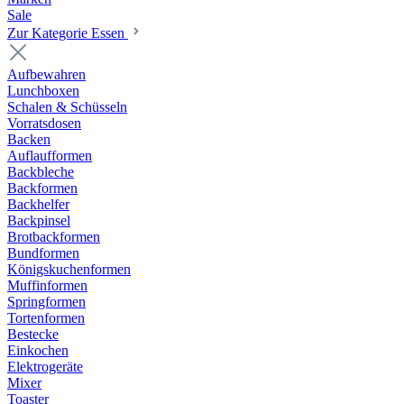
Sale
Zur Kategorie Essen
Aufbewahren
Lunchboxen
Schalen & Schüsseln
Vorratsdosen
Backen
Auflaufformen
Backbleche
Backformen
Backhelfer
Backpinsel
Brotbackformen
Bundformen
Königskuchenformen
Muffinformen
Springformen
Tortenformen
Bestecke
Einkochen
Elektrogeräte
Mixer
Toaster