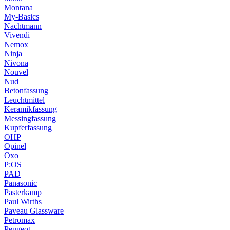
Montana
My-Basics
Nachtmann
Vivendi
Nemox
Ninja
Nivona
Nouvel
Nud
Betonfassung
Leuchtmittel
Keramikfassung
Messingfassung
Kupferfassung
OHP
Opinel
Oxo
P:OS
PAD
Panasonic
Pasterkamp
Paul Wirths
Paveau Glassware
Petromax
Peugeot