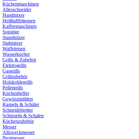
Küchenmaschinen
Allesschneider
Handmixer
Heißluftfriteusen
Kaffeemaschinen
Sonstige
Standmixer
Stabmixer
Waffeleisen
Wasserkocher
Grills & Zubehör
Elektrogrills
Gasgrills
Grillzubehör
Holzkohlegrills
Pelletgrills
Küchenhelfer
Gewürzmühlen
Raspeln & Schäler
Schneidebretter
Schüsseln & Schalen
Küchenzubehör
Messer
Allzweckmesser
Brotmesser