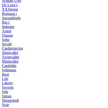
Schulte Ufer
De Luxe i
XXStrong
Romana i
Spezialtöpfe
Rio i
Industar
Astral
Quasar
Sebo
Secrid
Cardprotector
Slimwallet
Twinwallet
Miniwallet
Cardslide
Seltmann
Beat
Life
Liberty
Severin
Silit
Simax
Skeppshult
Noir