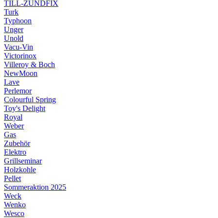
TILL-ZÜNDFIX
Turk
Typhoon
Unger
Unold
Vacu-Vin
Victorinox
Villeroy & Boch
NewMoon
Lave
Perlemor
Colourful Spring
Toy's Delight
Royal
Weber
Gas
Zubehör
Elektro
Grillseminar
Holzkohle
Pellet
Sommeraktion 2025
Weck
Wenko
Wesco