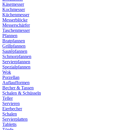
Käsemesser
Kochmesser
Küchenmesser
Messerblöcke
Messerschärfer
Taschenmesser
Pfannen
Bratpfannen
Grillpfannen
Sautépfannen
Schmorpfannen
Servierpfannen
Spezialpfannen
Wok
Porzellan
Auflaufformen
Becher & Tassen
Schalen & Schüsseln
Teller
Servieren
Eierbecher
Schalen
Servierplatten
Tabletts
Töpfe