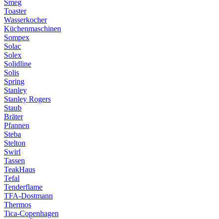
Smeg
Toaster
Wasserkocher
Küchenmaschinen
Sompex
Solac
Solex
Solidline
Solis
Spring
Stanley
Stanley Rogers
Staub
Bräter
Pfannen
Steba
Stelton
Swirl
Tassen
TeakHaus
Tefal
Tenderflame
TFA-Dostmann
Thermos
Tica-Copenhagen