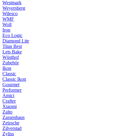
Westmark
Weyersberg
Wilesco
WMF
Woll
Iron
Eco Logic
Diamond Lite
Titan Best
Lets Bake
Wüsthof
Zubehör
Ikon
Classic
Classic Ikon
Gourmet
Performer
Amici
Crafter
Xiaomi
Zalto
Zassenhaus
Zetzsche
Zilverstad
Zyliss