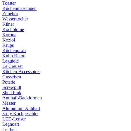
Toaster
Küchenmaschinen
Zubehör
Wasserkocher
Kilner
Kochblume
Korona
Koziol
Krups
Küchenprofi
Kuhn Rikon
Laguiole
Le Creuset
Küchen-Accessoires
Gusseisen
Poterie
Screwpull
Shell Pink
Antihaft-Backformen
Messer
Aluminium-Antihaft
3-ply Kochgeschirr
LED-Lenser
Legnoart
Leifheit