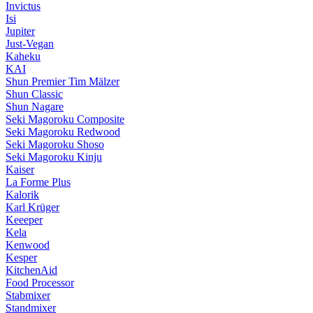
Invictus
Isi
Jupiter
Just-Vegan
Kaheku
KAI
Shun Premier Tim Mälzer
Shun Classic
Shun Nagare
Seki Magoroku Composite
Seki Magoroku Redwood
Seki Magoroku Shoso
Seki Magoroku Kinju
Kaiser
La Forme Plus
Kalorik
Karl Krüger
Keeeper
Kela
Kenwood
Kesper
KitchenAid
Food Processor
Stabmixer
Standmixer