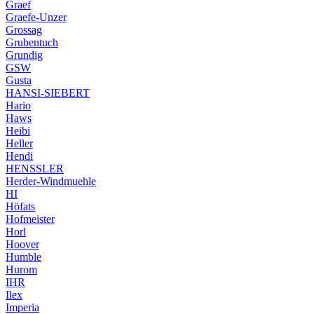
Graef
Graefe-Unzer
Grossag
Grubentuch
Grundig
GSW
Gusta
HANSI-SIEBERT
Hario
Haws
Heibi
Heller
Hendi
HENSSLER
Herder-Windmuehle
HI
Höfats
Hofmeister
Horl
Hoover
Humble
Hurom
IHR
Ilex
Imperia