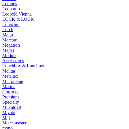
Lemnos
Leonardo
Leopold Vienna
LOCK & LOCK
Lunacard
Lurch
Magu
Marcato
Megatron
Mepal
Modula
Accessoires
Lunchbox & Lunchpot
Melitta
Metaltex
Microplane
Master
Gourmet
Premium
Specialty
Milantoast
Miyabi
Miji
Moccamaster
mono