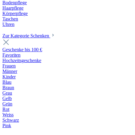
Bodenpflege
Haarpflege
Körperpflege
Taschen
Uhren
Zur Kategorie Schenken
Geschenke bis 100 €
Favoriten
Hochzeitsgeschenke
Frauen
Männer
Kinder
Blau
Braun
Grau
Gelb
Grün
Rot
Weiss
Schwarz
Pink