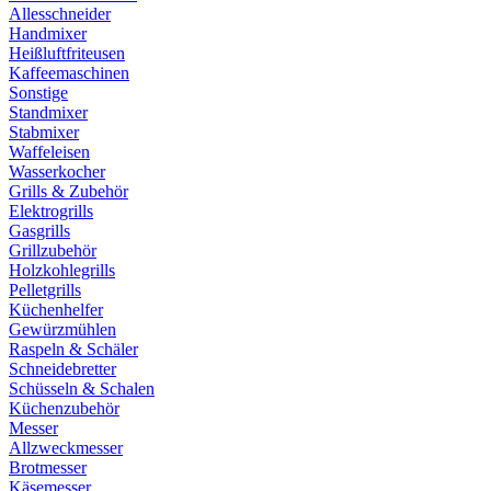
Allesschneider
Handmixer
Heißluftfriteusen
Kaffeemaschinen
Sonstige
Standmixer
Stabmixer
Waffeleisen
Wasserkocher
Grills & Zubehör
Elektrogrills
Gasgrills
Grillzubehör
Holzkohlegrills
Pelletgrills
Küchenhelfer
Gewürzmühlen
Raspeln & Schäler
Schneidebretter
Schüsseln & Schalen
Küchenzubehör
Messer
Allzweckmesser
Brotmesser
Käsemesser