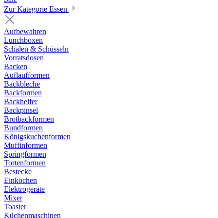
Zur Kategorie Essen
Aufbewahren
Lunchboxen
Schalen & Schüsseln
Vorratsdosen
Backen
Auflaufformen
Backbleche
Backformen
Backhelfer
Backpinsel
Brotbackformen
Bundformen
Königskuchenformen
Muffinformen
Springformen
Tortenformen
Bestecke
Einkochen
Elektrogeräte
Mixer
Toaster
Küchenmaschinen