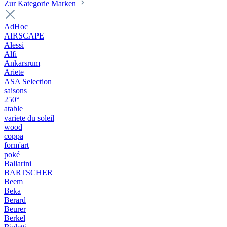
Zur Kategorie Marken
AdHoc
AIRSCAPE
Alessi
Alfi
Ankarsrum
Ariete
ASA Selection
saisons
250°
atable
variete du soleil
wood
coppa
form'art
poké
Ballarini
BARTSCHER
Beem
Beka
Berard
Beurer
Berkel