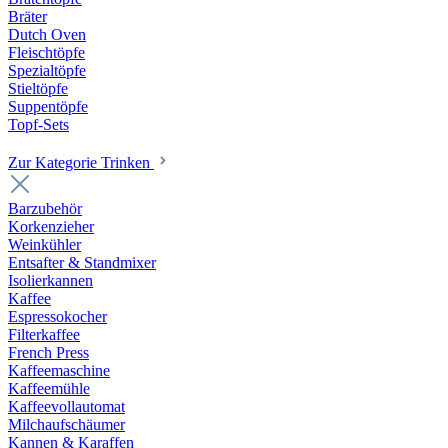
Bräter
Dutch Oven
Fleischtöpfe
Spezialtöpfe
Stieltöpfe
Suppentöpfe
Topf-Sets
Zur Kategorie Trinken
Barzubehör
Korkenzieher
Weinkühler
Entsafter & Standmixer
Isolierkannen
Kaffee
Espressokocher
Filterkaffee
French Press
Kaffeemaschine
Kaffeemühle
Kaffeevollautomat
Milchaufschäumer
Kannen & Karaffen