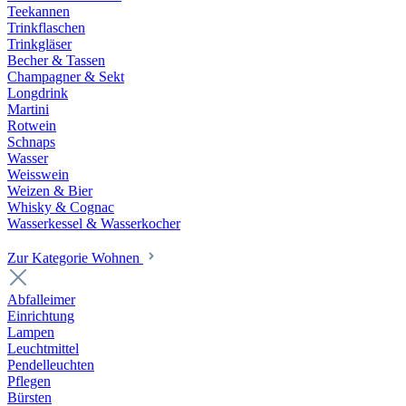
Teekannen
Trinkflaschen
Trinkgläser
Becher & Tassen
Champagner & Sekt
Longdrink
Martini
Rotwein
Schnaps
Wasser
Weisswein
Weizen & Bier
Whisky & Cognac
Wasserkessel & Wasserkocher
Zur Kategorie Wohnen
Abfalleimer
Einrichtung
Lampen
Leuchtmittel
Pendelleuchten
Pflegen
Bürsten