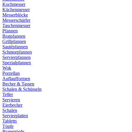
Kochmesser
Küchenmesser
Messerblöcke
Messerschärfer
Taschenmesser
Pfannen
Bratpfannen
Grillpfannen
Sautépfannen
Schmorpfannen
Servierpfannen
Spezialpfannen
Wok
Porzellan
Auflaufformen
Becher & Tassen
Schalen & Schüsseln
Teller
Servieren
Eierbecher
Schalen
Servierplatten
Tabletts
Töpfe
Bratentöpfe