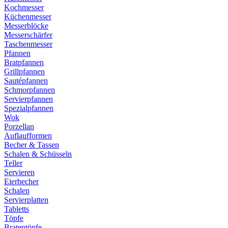
Kochmesser
Küchenmesser
Messerblöcke
Messerschärfer
Taschenmesser
Pfannen
Bratpfannen
Grillpfannen
Sautépfannen
Schmorpfannen
Servierpfannen
Spezialpfannen
Wok
Porzellan
Auflaufformen
Becher & Tassen
Schalen & Schüsseln
Teller
Servieren
Eierbecher
Schalen
Servierplatten
Tabletts
Töpfe
Bratentöpfe