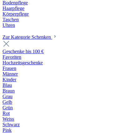
Bodenpflege
Haarpflege
Körperpflege
Taschen
Uhren
Zur Kategorie Schenken
Geschenke bis 100 €
Favoriten
Hochzeitsgeschenke
Frauen
Männer
Kinder
Blau
Braun
Grau
Gelb
Grün
Rot
Weiss
Schwarz
Pink