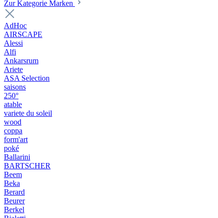
Zur Kategorie Marken
AdHoc
AIRSCAPE
Alessi
Alfi
Ankarsrum
Ariete
ASA Selection
saisons
250°
atable
variete du soleil
wood
coppa
form'art
poké
Ballarini
BARTSCHER
Beem
Beka
Berard
Beurer
Berkel