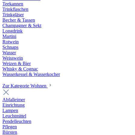
Teekannen
Trinkflaschen
Trinkgläser
Becher & Tassen
Champagner & Sekt
Longdrink
Martini
Rotwein
Schnaps
Wasser
Weisswein
Weizen & Bier
Whisky & Cognac
Wasserkessel & Wasserkocher
Zur Kategorie Wohnen
Abfalleimer
Einrichtung
Lampen
Leuchtmittel
Pendelleuchten
Pflegen
Bürsten