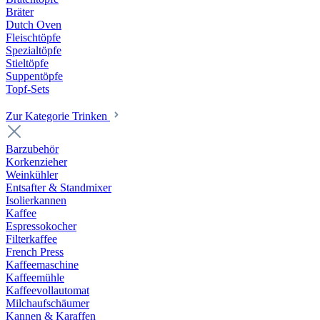
Bräter
Dutch Oven
Fleischtöpfe
Spezialtöpfe
Stieltöpfe
Suppentöpfe
Topf-Sets
Zur Kategorie Trinken
Barzubehör
Korkenzieher
Weinkühler
Entsafter & Standmixer
Isolierkannen
Kaffee
Espressokocher
Filterkaffee
French Press
Kaffeemaschine
Kaffeemühle
Kaffeevollautomat
Milchaufschäumer
Kannen & Karaffen