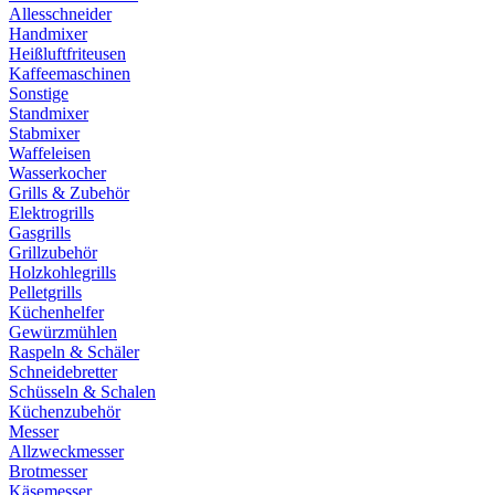
Allesschneider
Handmixer
Heißluftfriteusen
Kaffeemaschinen
Sonstige
Standmixer
Stabmixer
Waffeleisen
Wasserkocher
Grills & Zubehör
Elektrogrills
Gasgrills
Grillzubehör
Holzkohlegrills
Pelletgrills
Küchenhelfer
Gewürzmühlen
Raspeln & Schäler
Schneidebretter
Schüsseln & Schalen
Küchenzubehör
Messer
Allzweckmesser
Brotmesser
Käsemesser