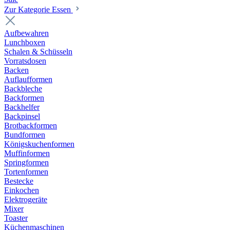
Zur Kategorie Essen
Aufbewahren
Lunchboxen
Schalen & Schüsseln
Vorratsdosen
Backen
Auflaufformen
Backbleche
Backformen
Backhelfer
Backpinsel
Brotbackformen
Bundformen
Königskuchenformen
Muffinformen
Springformen
Tortenformen
Bestecke
Einkochen
Elektrogeräte
Mixer
Toaster
Küchenmaschinen