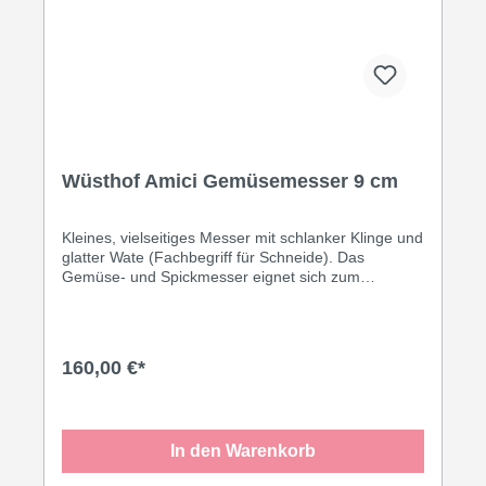
Wüsthof Amici Gemüsemesser 9 cm
Kleines, vielseitiges Messer mit schlanker Klinge und
glatter Wate (Fachbegriff für Schneide). Das
Gemüse- und Spickmesser eignet sich zum
Schneiden von Zwiebeln und Kräutern und ist auch
beim Zerkleinern, Putzen und Dekorieren von Obst
und Gemüse sehr hilfreich. Mit seiner spitz
zulaufenden Klinge wird es auch zum Spicken
160,00 €*
verwendet.
In den Warenkorb