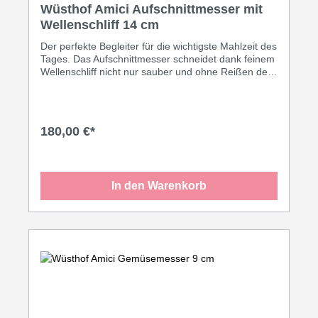
Wüsthof Amici Aufschnittmesser mit
Wellenschliff 14 cm
Der perfekte Begleiter für die wichtigste Mahlzeit des
Tages. Das Aufschnittmesser schneidet dank feinem
Wellenschliff nicht nur sauber und ohne Reißen des
Teiges durch Brötchen – es eignet sich auch für
Gemüse (z.B. feste Tomatenhaut), Früchte oder die
Salami am Stück. Damit gehört es fest zur
Vorbereitung eines Frühstücks und auf den
180,00 €*
Frühstückstisch selbst. Idealerweise direkt neben
das Käsemesser.
In den Warenkorb