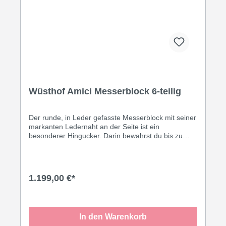
Wüsthof Amici Messerblock 6-teilig
Der runde, in Leder gefasste Messerblock mit seiner
markanten Ledernaht an der Seite ist ein
besonderer Hingucker. Darin bewahrst du bis zu
sechs Messer mit einer maximalen Klingenlänge von
23 cm sicher und stilvoll auf. In den beiden Multi-
Slots ist alternativ zum Messer Platz für eine
Küchenschere oder einen Wetzstahl. Das
1.199,00 €*
hochwertige italienische Rindsleder wird nach
strengen Qualitätsrichtlinien hergestellt und wird dich
mit seiner natürlichen Beschaffenheit begeistern –
zum Beispiel als ebenbürtiger Partner zu den
In den Warenkorb
charakterstarken Olivenholz-Griffen der Amici