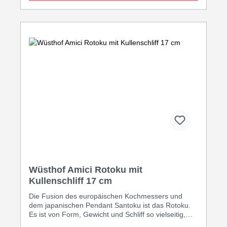
Messerserie. INHALT:1011300409 -
Gemüsemesser1011301614 -
Aufschnittmesser1011300120 -
Kochmesser1011331317 - Santoku1011301123 -
Brotmesser2091370601 - Messerblock
Wüsthof Amici Rotoku mit
Kullenschliff 17 cm
Die Fusion des europäischen Kochmessers und
dem japanischen Pendant Santoku ist das Rotoku.
Es ist von Form, Gewicht und Schliff so vielseitig,
dass es sowohl beim Wiegen und Hacken von