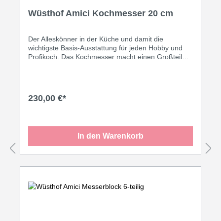
Wüsthof Amici Kochmesser 20 cm
Der Alleskönner in der Küche und damit die
wichtigste Basis-Ausstattung für jeden Hobby und
Profikoch. Das Kochmesser macht einen Großteil
der in der Küche anfallenden Aufgaben mit, eignet
sich für die verschiedene Schneide- und
Grifftechniken und bietet langanhaltende Freude bei
der Zubereitung.
230,00 €*
In den Warenkorb