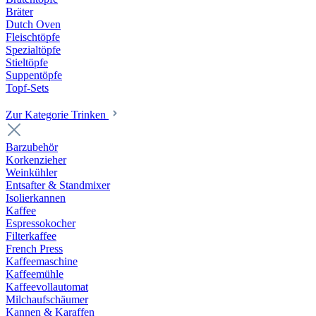
Bräter
Dutch Oven
Fleischtöpfe
Spezialtöpfe
Stieltöpfe
Suppentöpfe
Topf-Sets
Zur Kategorie Trinken
Barzubehör
Korkenzieher
Weinkühler
Entsafter & Standmixer
Isolierkannen
Kaffee
Espressokocher
Filterkaffee
French Press
Kaffeemaschine
Kaffeemühle
Kaffeevollautomat
Milchaufschäumer
Kannen & Karaffen