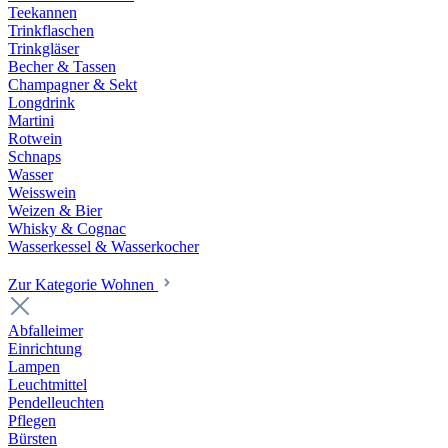
Teekannen
Trinkflaschen
Trinkgläser
Becher & Tassen
Champagner & Sekt
Longdrink
Martini
Rotwein
Schnaps
Wasser
Weisswein
Weizen & Bier
Whisky & Cognac
Wasserkessel & Wasserkocher
Zur Kategorie Wohnen
Abfalleimer
Einrichtung
Lampen
Leuchtmittel
Pendelleuchten
Pflegen
Bürsten