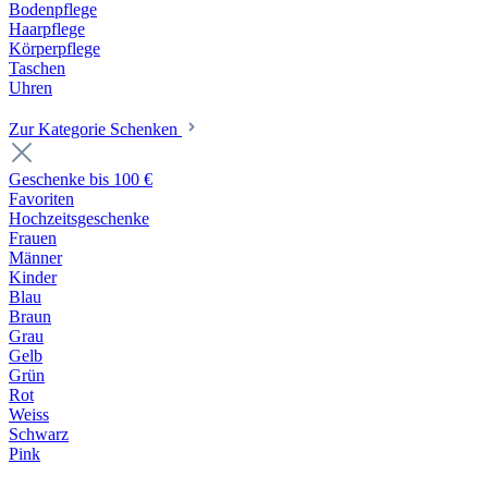
Bodenpflege
Haarpflege
Körperpflege
Taschen
Uhren
Zur Kategorie Schenken
Geschenke bis 100 €
Favoriten
Hochzeitsgeschenke
Frauen
Männer
Kinder
Blau
Braun
Grau
Gelb
Grün
Rot
Weiss
Schwarz
Pink