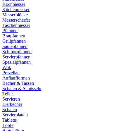
Kochmesser
Küchenmesser
Messerblöcke
Messerschärfer
Taschenmesser
Pfannen
Bratpfannen
Grillpfannen
Sautépfannen
Schmorpfannen
Servierpfannen
Spezialpfannen
Wok
Porzellan
Auflaufformen
Becher & Tassen
Schalen & Schüsseln
Teller
Servieren
Eierbecher
Schalen
Servierplatten
Tabletts
Töpfe
Bratentöpfe