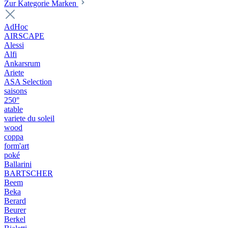
Zur Kategorie Marken
AdHoc
AIRSCAPE
Alessi
Alfi
Ankarsrum
Ariete
ASA Selection
saisons
250°
atable
variete du soleil
wood
coppa
form'art
poké
Ballarini
BARTSCHER
Beem
Beka
Berard
Beurer
Berkel