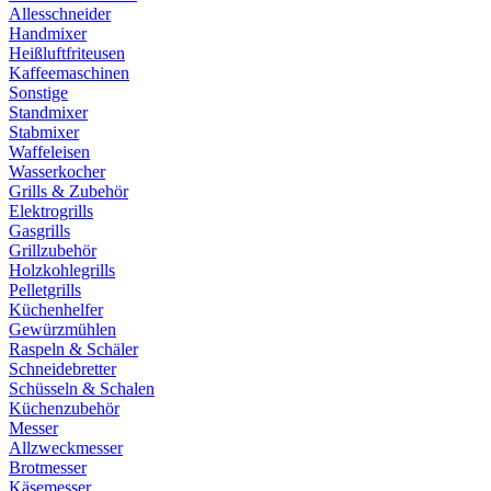
Allesschneider
Handmixer
Heißluftfriteusen
Kaffeemaschinen
Sonstige
Standmixer
Stabmixer
Waffeleisen
Wasserkocher
Grills & Zubehör
Elektrogrills
Gasgrills
Grillzubehör
Holzkohlegrills
Pelletgrills
Küchenhelfer
Gewürzmühlen
Raspeln & Schäler
Schneidebretter
Schüsseln & Schalen
Küchenzubehör
Messer
Allzweckmesser
Brotmesser
Käsemesser