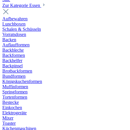
Zur Kategorie Essen
Aufbewahren
Lunchboxen
Schalen & Schüsseln
Vorratsdosen
Backen
Auflaufformen
Backbleche
Backformen
Backhelfer
Backpinsel
Brotbackformen
Bundformen
Königskuchenformen
Muffinformen
Springformen
Tortenformen
Bestecke
Einkochen
Elektrogeräte
Mixer
Toaster
Küchenmaschinen