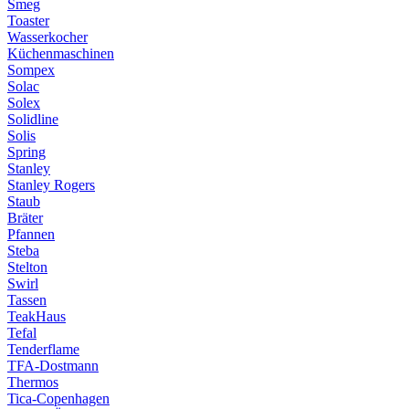
Smeg
Toaster
Wasserkocher
Küchenmaschinen
Sompex
Solac
Solex
Solidline
Solis
Spring
Stanley
Stanley Rogers
Staub
Bräter
Pfannen
Steba
Stelton
Swirl
Tassen
TeakHaus
Tefal
Tenderflame
TFA-Dostmann
Thermos
Tica-Copenhagen