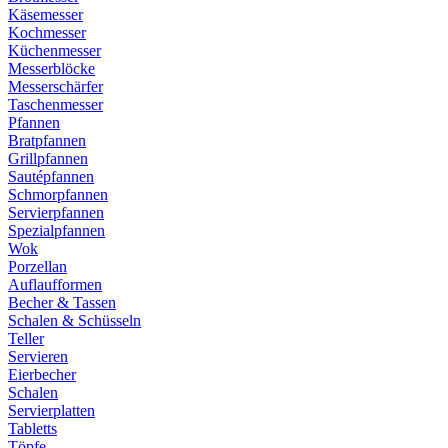
Käsemesser
Kochmesser
Küchenmesser
Messerblöcke
Messerschärfer
Taschenmesser
Pfannen
Bratpfannen
Grillpfannen
Sautépfannen
Schmorpfannen
Servierpfannen
Spezialpfannen
Wok
Porzellan
Auflaufformen
Becher & Tassen
Schalen & Schüsseln
Teller
Servieren
Eierbecher
Schalen
Servierplatten
Tabletts
Töpfe