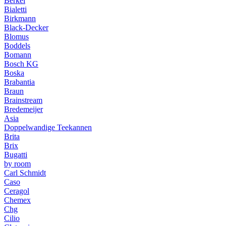
Berkel
Bialetti
Birkmann
Black-Decker
Blomus
Boddels
Bomann
Bosch KG
Boska
Brabantia
Braun
Brainstream
Bredemeijer
Asia
Doppelwandige Teekannen
Brita
Brix
Bugatti
by room
Carl Schmidt
Caso
Ceragol
Chemex
Chg
Cilio