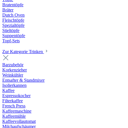
Bratentöpfe
Bräter
Dutch Oven
Fleischtöpfe
Spezialtöpfe
Stieltöpfe
Suppentöpfe
Topf-Sets
Zur Kategorie Trinken
Barzubehör
Korkenzieher
Weinkühler
Entsafter & Standmixer
Isolierkannen
Kaffee
Espressokocher
Filterkaffee
French Press
Kaffeemaschine
Kaffeemühle
Kaffeevollautomat
Milchaufschäumer