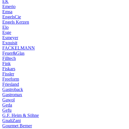
EK
Emerio
Emsa
EngelsCie
Engels Kerzen
Elo
Esge
Esmeyer
Exquisit
FACKELMANN
Feuer&Glas
Filltech
Fink
Fiskars
Fissler
Freeform
Friesland
Gastroback
Gastromax
Gawol
Geda
Gefu
G.F. Heim & Söhne
GnaliZani
Gourmet Berner