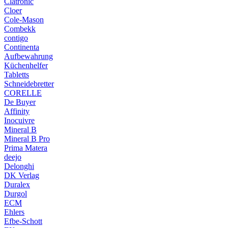
Clatronic
Cloer
Cole-Mason
Combekk
contigo
Continenta
Aufbewahrung
Küchenhelfer
Tabletts
Schneidebretter
CORELLE
De Buyer
Affinity
Inocuivre
Mineral B
Mineral B Pro
Prima Matera
deejo
Delonghi
DK Verlag
Duralex
Durgol
ECM
Ehlers
Efbe-Schott