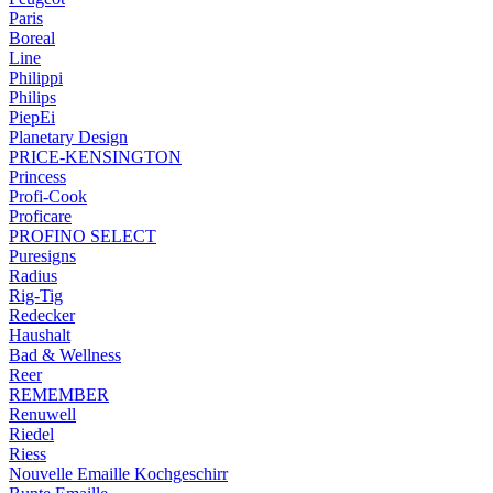
Paris
Boreal
Line
Philippi
Philips
PiepEi
Planetary Design
PRICE-KENSINGTON
Princess
Profi-Cook
Proficare
PROFINO SELECT
Puresigns
Radius
Rig-Tig
Redecker
Haushalt
Bad & Wellness
Reer
REMEMBER
Renuwell
Riedel
Riess
Nouvelle Emaille Kochgeschirr