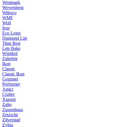
Westmark
Weyersberg
Wilesco
WMF
Woll
Iron
Eco Logic
Diamond Lite
Titan Best
Lets Bake
Wüsthof
Zubehör
Ikon
Classic
Classic Ikon
Gourmet
Performer
Amici
Crafter
Xiaomi
Zalto
Zassenhaus
Zetzsche
Zilverstad
Zyliss