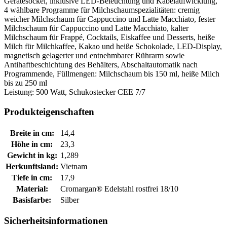
Gerätesockel, inklusive LED-Beleuchtung und Kabelaufwicklung,
4 wählbare Programme für Milchschaumspezialitäten: cremig
weicher Milchschaum für Cappuccino und Latte Macchiato, fester
Milchschaum für Cappuccino und Latte Macchiato, kalter
Milchschaum für Frappé, Cocktails, Eiskaffee und Desserts, heiße
Milch für Milchkaffee, Kakao und heiße Schokolade, LED-Display,
magnetisch gelagerter und entnehmbarer Rührarm sowie
Antihaftbeschichtung des Behälters, Abschaltautomatik nach
Programmende, Füllmengen: Milchschaum bis 150 ml, heiße Milch
bis zu 250 ml
Leistung: 500 Watt, Schukostecker CEE 7/7
Produkteigenschaften
Breite in cm:
14,4
Höhe in cm:
23,3
Gewicht in kg:
1,289
Herkunftsland:
Vietnam
Tiefe in cm:
17,9
Material:
Cromargan® Edelstahl rostfrei 18/10
Basisfarbe:
Silber
Sicherheitsinformationen