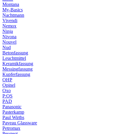
Montana
My-Basics
Nachtmann
Vivendi
Nemox
Ninja
Nivona
Nouvel
Nud
Betonfassung
Leuchtmittel
Keramikfassung
Messingfassung
Kupferfassung
OHP
Opinel
Oxo
P:OS
PAD
Panasonic
Pasterkamp
Paul Wirths
Paveau Glassware
Petromax
Peugeot