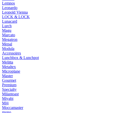
Lemnos
Leonardo
Leopold Vienna
LOCK & LOCK
Lunacard
Lurch
Magu
Marcato
Megatron
Mepal
Modula
Accessoires
Lunchbox & Lunchpot
Melitta
Metaltex
Microplane
Master
Gourmet
Premium
Specialty
Milantoast
Miyabi
Miji
Moccamaster
mono