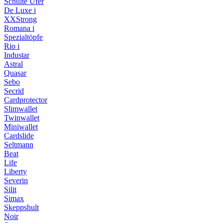
Schulte Ufer
De Luxe i
XXStrong
Romana i
Spezialtöpfe
Rio i
Industar
Astral
Quasar
Sebo
Secrid
Cardprotector
Slimwallet
Twinwallet
Miniwallet
Cardslide
Seltmann
Beat
Life
Liberty
Severin
Silit
Simax
Skeppshult
Noir