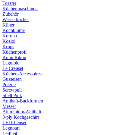
Toaster
Küchenmaschinen
Zubehör
Wasserkocher
Kilner
Kochblume
Korona
Koziol
Krups
Küchenprofi
Kuhn Rikon
Laguiole
Le Creuset
Küchen-Accessoires
Gusseisen
Poterie
Screwpull
Shell Pink
Antihaft-Backformen
Messer
Aluminium-Antihaft
3-ply Kochgeschirr
LED-Lenser
Legnoart
Leifheit