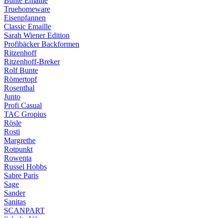
Bunte Emaille
Truehomeware
Eisenpfannen
Classic Emaille
Sarah Wiener Edition
Profibäcker Backformen
Ritzenhoff
Ritzenhoff-Breker
Rolf Bunte
Römertopf
Rosenthal
Junto
Profi Casual
TAC Gropius
Rösle
Rosti
Margrethe
Rotpunkt
Rowenta
Russel Hobbs
Sabre Paris
Sage
Sander
Sanitas
SCANPART