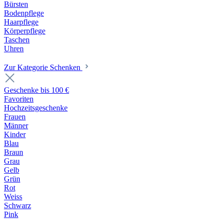
Bürsten
Bodenpflege
Haarpflege
Körperpflege
Taschen
Uhren
Zur Kategorie Schenken
Geschenke bis 100 €
Favoriten
Hochzeitsgeschenke
Frauen
Männer
Kinder
Blau
Braun
Grau
Gelb
Grün
Rot
Weiss
Schwarz
Pink