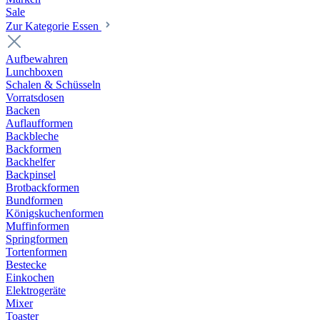
Sale
Zur Kategorie Essen
Aufbewahren
Lunchboxen
Schalen & Schüsseln
Vorratsdosen
Backen
Auflaufformen
Backbleche
Backformen
Backhelfer
Backpinsel
Brotbackformen
Bundformen
Königskuchenformen
Muffinformen
Springformen
Tortenformen
Bestecke
Einkochen
Elektrogeräte
Mixer
Toaster