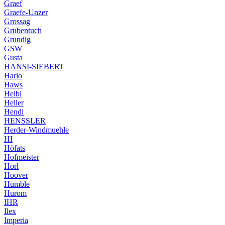
Graef
Graefe-Unzer
Grossag
Grubentuch
Grundig
GSW
Gusta
HANSI-SIEBERT
Hario
Haws
Heibi
Heller
Hendi
HENSSLER
Herder-Windmuehle
HI
Höfats
Hofmeister
Horl
Hoover
Humble
Hurom
IHR
Ilex
Imperia