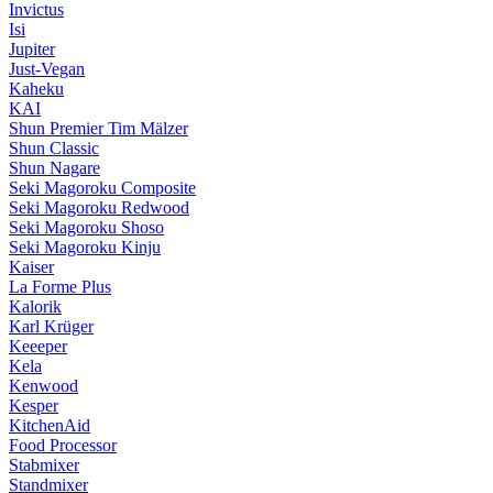
Invictus
Isi
Jupiter
Just-Vegan
Kaheku
KAI
Shun Premier Tim Mälzer
Shun Classic
Shun Nagare
Seki Magoroku Composite
Seki Magoroku Redwood
Seki Magoroku Shoso
Seki Magoroku Kinju
Kaiser
La Forme Plus
Kalorik
Karl Krüger
Keeeper
Kela
Kenwood
Kesper
KitchenAid
Food Processor
Stabmixer
Standmixer