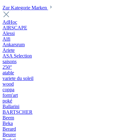
Zur Kategorie Marken
AdHoc
AIRSCAPE
Alessi
Alfi
Ankarsrum
Ariete
ASA Selection
saisons
250°
atable
variete du soleil
wood
coppa
form'art
poké
Ballarini
BARTSCHER
Beem
Beka
Berard
Beurer