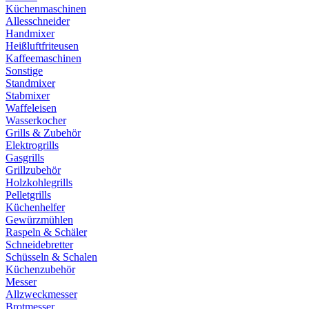
Küchenmaschinen
Allesschneider
Handmixer
Heißluftfriteusen
Kaffeemaschinen
Sonstige
Standmixer
Stabmixer
Waffeleisen
Wasserkocher
Grills & Zubehör
Elektrogrills
Gasgrills
Grillzubehör
Holzkohlegrills
Pelletgrills
Küchenhelfer
Gewürzmühlen
Raspeln & Schäler
Schneidebretter
Schüsseln & Schalen
Küchenzubehör
Messer
Allzweckmesser
Brotmesser