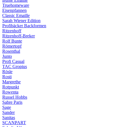
Bunte Emaille
Truehomeware
Eisenpfannen
Classic Emaille
Sarah Wiener Edition
Profibäcker Backformen
Ritzenhoff
Ritzenhoff-Breker
Rolf Bunte
Römertopf
Rosenthal
Junto
Profi Casual
TAC Gropius
Rösle
Rosti
Margrethe
Rotpunkt
Rowenta
Russel Hobbs
Sabre Paris
Sage
Sander
Sanitas
SCANPART