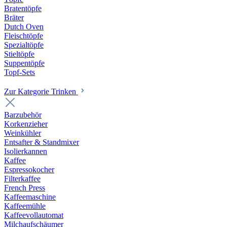
Bratentöpfe
Bräter
Dutch Oven
Fleischtöpfe
Spezialtöpfe
Stieltöpfe
Suppentöpfe
Topf-Sets
Zur Kategorie Trinken
Barzubehör
Korkenzieher
Weinkühler
Entsafter & Standmixer
Isolierkannen
Kaffee
Espressokocher
Filterkaffee
French Press
Kaffeemaschine
Kaffeemühle
Kaffeevollautomat
Milchaufschäumer