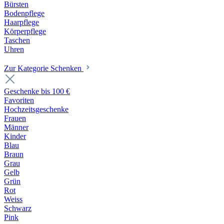
Bürsten
Bodenpflege
Haarpflege
Körperpflege
Taschen
Uhren
Zur Kategorie Schenken
Geschenke bis 100 €
Favoriten
Hochzeitsgeschenke
Frauen
Männer
Kinder
Blau
Braun
Grau
Gelb
Grün
Rot
Weiss
Schwarz
Pink