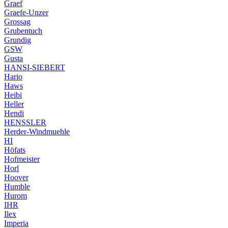
Graef
Graefe-Unzer
Grossag
Grubentuch
Grundig
GSW
Gusta
HANSI-SIEBERT
Hario
Haws
Heibi
Heller
Hendi
HENSSLER
Herder-Windmuehle
HI
Höfats
Hofmeister
Horl
Hoover
Humble
Hurom
IHR
Ilex
Imperia