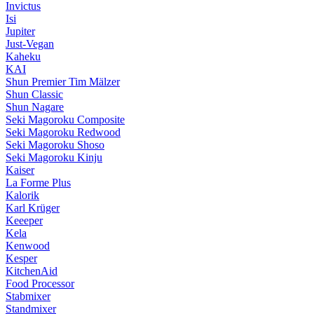
Invictus
Isi
Jupiter
Just-Vegan
Kaheku
KAI
Shun Premier Tim Mälzer
Shun Classic
Shun Nagare
Seki Magoroku Composite
Seki Magoroku Redwood
Seki Magoroku Shoso
Seki Magoroku Kinju
Kaiser
La Forme Plus
Kalorik
Karl Krüger
Keeeper
Kela
Kenwood
Kesper
KitchenAid
Food Processor
Stabmixer
Standmixer