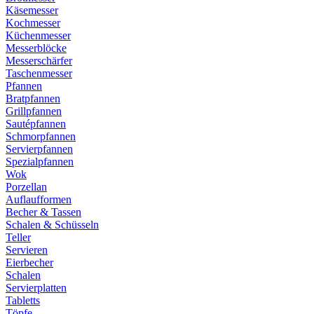
Käsemesser
Kochmesser
Küchenmesser
Messerblöcke
Messerschärfer
Taschenmesser
Pfannen
Bratpfannen
Grillpfannen
Sautépfannen
Schmorpfannen
Servierpfannen
Spezialpfannen
Wok
Porzellan
Auflaufformen
Becher & Tassen
Schalen & Schüsseln
Teller
Servieren
Eierbecher
Schalen
Servierplatten
Tabletts
Töpfe