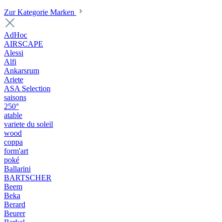
Zur Kategorie Marken
AdHoc
AIRSCAPE
Alessi
Alfi
Ankarsrum
Ariete
ASA Selection
saisons
250°
atable
variete du soleil
wood
coppa
form'art
poké
Ballarini
BARTSCHER
Beem
Beka
Berard
Beurer