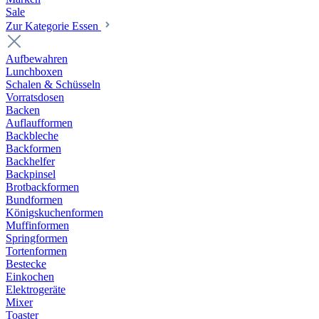
Sale
Zur Kategorie Essen
Aufbewahren
Lunchboxen
Schalen & Schüsseln
Vorratsdosen
Backen
Auflaufformen
Backbleche
Backformen
Backhelfer
Backpinsel
Brotbackformen
Bundformen
Königskuchenformen
Muffinformen
Springformen
Tortenformen
Bestecke
Einkochen
Elektrogeräte
Mixer
Toaster