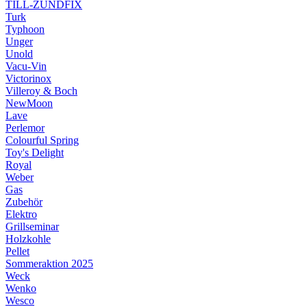
TILL-ZÜNDFIX
Turk
Typhoon
Unger
Unold
Vacu-Vin
Victorinox
Villeroy & Boch
NewMoon
Lave
Perlemor
Colourful Spring
Toy's Delight
Royal
Weber
Gas
Zubehör
Elektro
Grillseminar
Holzkohle
Pellet
Sommeraktion 2025
Weck
Wenko
Wesco