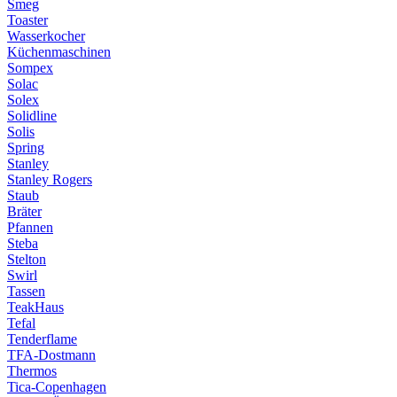
Smeg
Toaster
Wasserkocher
Küchenmaschinen
Sompex
Solac
Solex
Solidline
Solis
Spring
Stanley
Stanley Rogers
Staub
Bräter
Pfannen
Steba
Stelton
Swirl
Tassen
TeakHaus
Tefal
Tenderflame
TFA-Dostmann
Thermos
Tica-Copenhagen