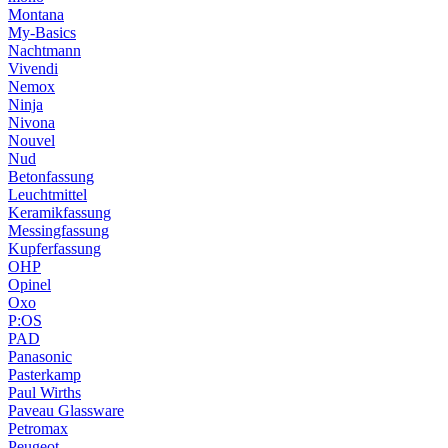
Montana
My-Basics
Nachtmann
Vivendi
Nemox
Ninja
Nivona
Nouvel
Nud
Betonfassung
Leuchtmittel
Keramikfassung
Messingfassung
Kupferfassung
OHP
Opinel
Oxo
P:OS
PAD
Panasonic
Pasterkamp
Paul Wirths
Paveau Glassware
Petromax
Peugeot