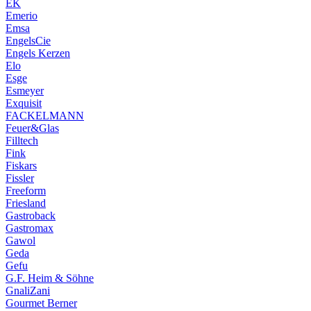
EK
Emerio
Emsa
EngelsCie
Engels Kerzen
Elo
Esge
Esmeyer
Exquisit
FACKELMANN
Feuer&Glas
Filltech
Fink
Fiskars
Fissler
Freeform
Friesland
Gastroback
Gastromax
Gawol
Geda
Gefu
G.F. Heim & Söhne
GnaliZani
Gourmet Berner