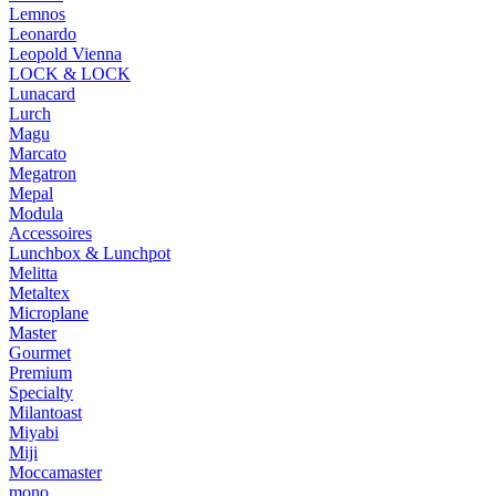
Lemnos
Leonardo
Leopold Vienna
LOCK & LOCK
Lunacard
Lurch
Magu
Marcato
Megatron
Mepal
Modula
Accessoires
Lunchbox & Lunchpot
Melitta
Metaltex
Microplane
Master
Gourmet
Premium
Specialty
Milantoast
Miyabi
Miji
Moccamaster
mono