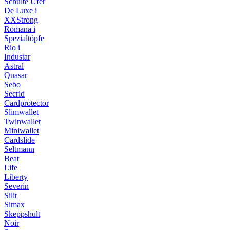
Schulte Ufer
De Luxe i
XXStrong
Romana i
Spezialtöpfe
Rio i
Industar
Astral
Quasar
Sebo
Secrid
Cardprotector
Slimwallet
Twinwallet
Miniwallet
Cardslide
Seltmann
Beat
Life
Liberty
Severin
Silit
Simax
Skeppshult
Noir