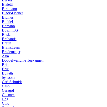
Berkel
Bialetti
Birkmann
Black-Decker
Blomus
Boddels
Bomann
Bosch KG
Boska
Brabantia
Braun
Brainstream
Bredemeijer
Asia
Doppelwandige Teekannen
Brita
Brix
Bugatti
by room
Carl Schmidt
Caso
Ceragol
Chemex
Chg
Cilio