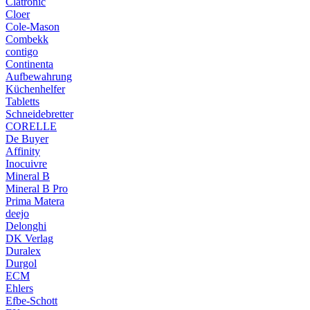
Clatronic
Cloer
Cole-Mason
Combekk
contigo
Continenta
Aufbewahrung
Küchenhelfer
Tabletts
Schneidebretter
CORELLE
De Buyer
Affinity
Inocuivre
Mineral B
Mineral B Pro
Prima Matera
deejo
Delonghi
DK Verlag
Duralex
Durgol
ECM
Ehlers
Efbe-Schott