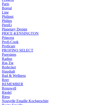
Paris
Boreal
Line
Philippi
Philips
PiepEi
Planetary Design
PRICE-KENSINGTON
Princess
Profi-Cook
Proficare
PROFINO SELECT
Puresigns
Radius
Rig-Tig
Redecker
Haushalt
Bad & Wellness
Reer
REMEMBER
Renuwell
Riedel
Riess
Nouvelle Emaille Kochgeschirr