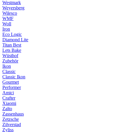
Westmark
Weyersberg
Wilesco
WMF
Woll
Iron
Eco Logic
Diamond Lite
Titan Best
Lets Bake
Wüsthof
Zubehör
Ikon
Classic
Classic Ikon
Gourmet
Performer
Amici
Crafter
Xiaomi
Zalto
Zassenhaus
Zetzsche
Zilverstad
Zyliss