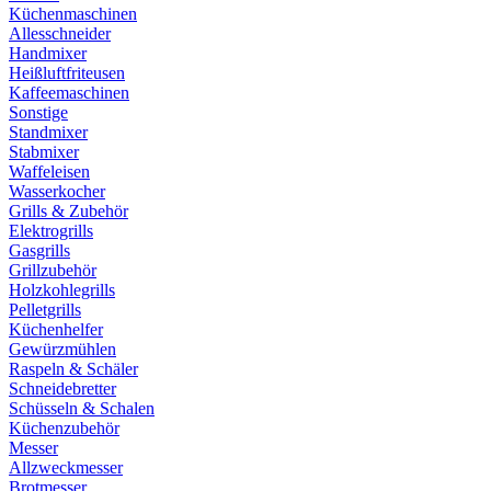
Küchenmaschinen
Allesschneider
Handmixer
Heißluftfriteusen
Kaffeemaschinen
Sonstige
Standmixer
Stabmixer
Waffeleisen
Wasserkocher
Grills & Zubehör
Elektrogrills
Gasgrills
Grillzubehör
Holzkohlegrills
Pelletgrills
Küchenhelfer
Gewürzmühlen
Raspeln & Schäler
Schneidebretter
Schüsseln & Schalen
Küchenzubehör
Messer
Allzweckmesser
Brotmesser