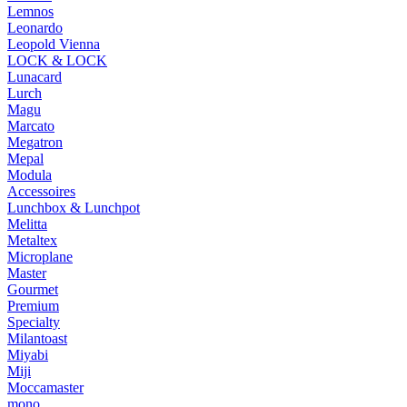
Lemnos
Leonardo
Leopold Vienna
LOCK & LOCK
Lunacard
Lurch
Magu
Marcato
Megatron
Mepal
Modula
Accessoires
Lunchbox & Lunchpot
Melitta
Metaltex
Microplane
Master
Gourmet
Premium
Specialty
Milantoast
Miyabi
Miji
Moccamaster
mono