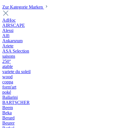
Zur Kategorie Marken
AdHoc
AIRSCAPE
Alessi
Alfi
Ankarsrum
Ariete
ASA Selection
saisons
250°
atable
variete du soleil
wood
coppa
form'art
poké
Ballarini
BARTSCHER
Beem
Beka
Berard
Beurer