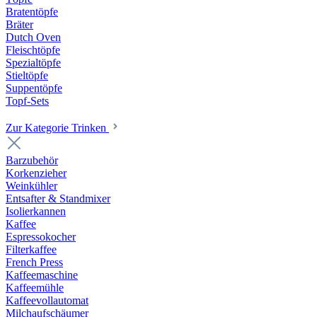
Bratentöpfe
Bräter
Dutch Oven
Fleischtöpfe
Spezialtöpfe
Stieltöpfe
Suppentöpfe
Topf-Sets
Zur Kategorie Trinken
Barzubehör
Korkenzieher
Weinkühler
Entsafter & Standmixer
Isolierkannen
Kaffee
Espressokocher
Filterkaffee
French Press
Kaffeemaschine
Kaffeemühle
Kaffeevollautomat
Milchaufschäumer