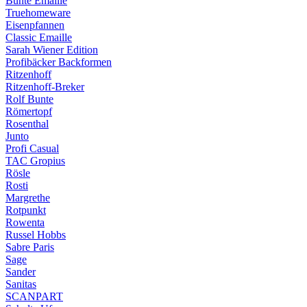
Bunte Emaille
Truehomeware
Eisenpfannen
Classic Emaille
Sarah Wiener Edition
Profibäcker Backformen
Ritzenhoff
Ritzenhoff-Breker
Rolf Bunte
Römertopf
Rosenthal
Junto
Profi Casual
TAC Gropius
Rösle
Rosti
Margrethe
Rotpunkt
Rowenta
Russel Hobbs
Sabre Paris
Sage
Sander
Sanitas
SCANPART