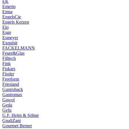
EK
Emerio
Emsa
EngelsCie
Engels Kerzen
Elo
Esge
Esmeyer
Exquisit
FACKELMANN
Feuer&Glas
Filltech
Fink
Fiskars
Fissler
Freeform
Friesland
Gastroback
Gastromax
Gawol
Geda
Gefu
G.F. Heim & Söhne
GnaliZani
Gourmet Berner