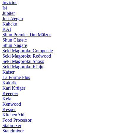
Invictus
Isi
Jupiter
Just-Vegan
Kaheku
KAI
Shun Premier Tim Mälzer
Shun Classic
Shun Nagare
Seki Magoroku Composite
Seki Magoroku Redwood
Seki Magoroku Shoso
Seki Magoroku Kinju
Kaiser
La Forme Plus
Kalorik
Karl Krüger
Keeeper
Kela
Kenwood
Kesper
KitchenAid
Food Processor
Stabmixer
Standmixer