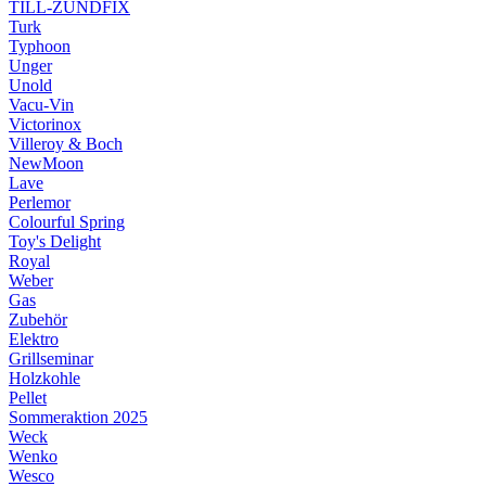
TILL-ZÜNDFIX
Turk
Typhoon
Unger
Unold
Vacu-Vin
Victorinox
Villeroy & Boch
NewMoon
Lave
Perlemor
Colourful Spring
Toy's Delight
Royal
Weber
Gas
Zubehör
Elektro
Grillseminar
Holzkohle
Pellet
Sommeraktion 2025
Weck
Wenko
Wesco