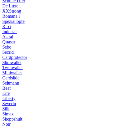
Schulte Ufer
De Luxe i
XXStrong
Romana i
Spezialtöpfe
Rio i
Industar
Astral
Quasar
Sebo
Secrid
Cardprotector
Slimwallet
Twinwallet
Miniwallet
Cardslide
Seltmann
Beat
Life
Liberty
Severin
Silit
Simax
Skeppshult
Noir