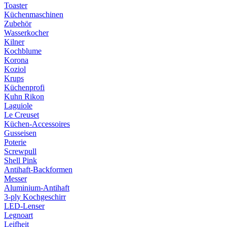
Toaster
Küchenmaschinen
Zubehör
Wasserkocher
Kilner
Kochblume
Korona
Koziol
Krups
Küchenprofi
Kuhn Rikon
Laguiole
Le Creuset
Küchen-Accessoires
Gusseisen
Poterie
Screwpull
Shell Pink
Antihaft-Backformen
Messer
Aluminium-Antihaft
3-ply Kochgeschirr
LED-Lenser
Legnoart
Leifheit