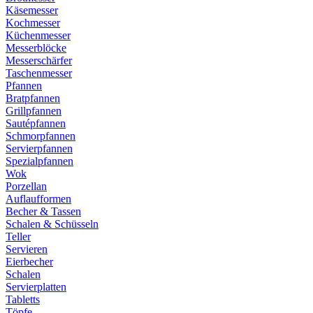
Käsemesser
Kochmesser
Küchenmesser
Messerblöcke
Messerschärfer
Taschenmesser
Pfannen
Bratpfannen
Grillpfannen
Sautépfannen
Schmorpfannen
Servierpfannen
Spezialpfannen
Wok
Porzellan
Auflaufformen
Becher & Tassen
Schalen & Schüsseln
Teller
Servieren
Eierbecher
Schalen
Servierplatten
Tabletts
Töpfe