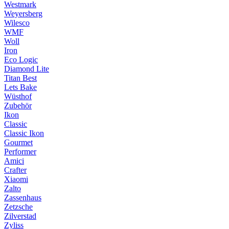
Westmark
Weyersberg
Wilesco
WMF
Woll
Iron
Eco Logic
Diamond Lite
Titan Best
Lets Bake
Wüsthof
Zubehör
Ikon
Classic
Classic Ikon
Gourmet
Performer
Amici
Crafter
Xiaomi
Zalto
Zassenhaus
Zetzsche
Zilverstad
Zyliss