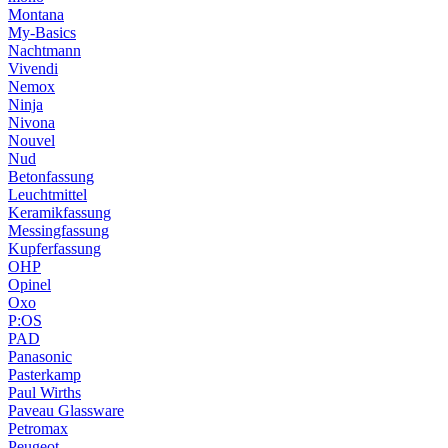
Montana
My-Basics
Nachtmann
Vivendi
Nemox
Ninja
Nivona
Nouvel
Nud
Betonfassung
Leuchtmittel
Keramikfassung
Messingfassung
Kupferfassung
OHP
Opinel
Oxo
P:OS
PAD
Panasonic
Pasterkamp
Paul Wirths
Paveau Glassware
Petromax
Peugeot