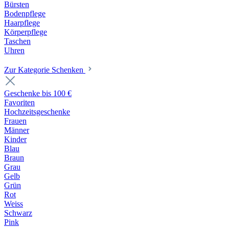
Bürsten
Bodenpflege
Haarpflege
Körperpflege
Taschen
Uhren
Zur Kategorie Schenken
Geschenke bis 100 €
Favoriten
Hochzeitsgeschenke
Frauen
Männer
Kinder
Blau
Braun
Grau
Gelb
Grün
Rot
Weiss
Schwarz
Pink