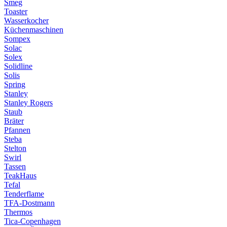
Smeg
Toaster
Wasserkocher
Küchenmaschinen
Sompex
Solac
Solex
Solidline
Solis
Spring
Stanley
Stanley Rogers
Staub
Bräter
Pfannen
Steba
Stelton
Swirl
Tassen
TeakHaus
Tefal
Tenderflame
TFA-Dostmann
Thermos
Tica-Copenhagen