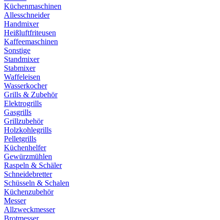
Küchenmaschinen
Allesschneider
Handmixer
Heißluftfriteusen
Kaffeemaschinen
Sonstige
Standmixer
Stabmixer
Waffeleisen
Wasserkocher
Grills & Zubehör
Elektrogrills
Gasgrills
Grillzubehör
Holzkohlegrills
Pelletgrills
Küchenhelfer
Gewürzmühlen
Raspeln & Schäler
Schneidebretter
Schüsseln & Schalen
Küchenzubehör
Messer
Allzweckmesser
Brotmesser