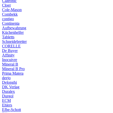
Clatronic
Cloer
Cole-Mason
Combekk
contigo
Continenta
Aufbewahrung
Küchenhelfer
Tabletts
Schneidebretter
CORELLE
De Buyer
Affinity
Inocuivre
Mineral B
Mineral B Pro
Prima Matera
deejo
Delonghi
DK Verlag
Duralex
Durgol
ECM
Ehlers
Efbe-Schott