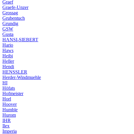
Graef
Graefe-Unzer
Grossag
Grubentuch
Grundig
GSW
Gusta
HANSI-SIEBERT
Hario
Haws
Heibi
Heller
Hendi
HENSSLER
Herder-Windmuehle
HI
Höfats
Hofmeister
Horl
Hoover
Humble
Hurom
IHR
Ilex
Imperia