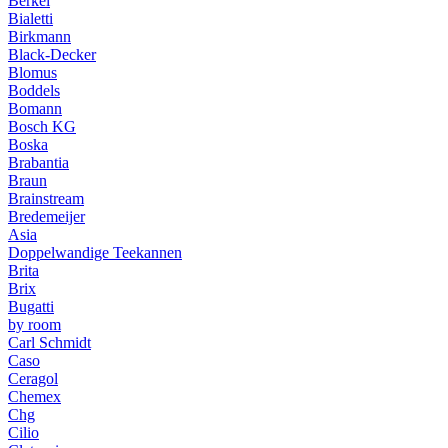
Berkel
Bialetti
Birkmann
Black-Decker
Blomus
Boddels
Bomann
Bosch KG
Boska
Brabantia
Braun
Brainstream
Bredemeijer
Asia
Doppelwandige Teekannen
Brita
Brix
Bugatti
by room
Carl Schmidt
Caso
Ceragol
Chemex
Chg
Cilio