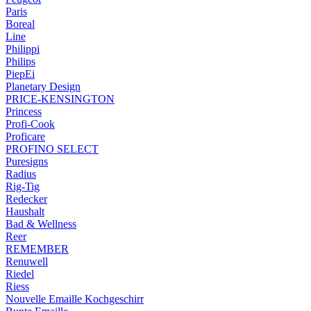
Paris
Boreal
Line
Philippi
Philips
PiepEi
Planetary Design
PRICE-KENSINGTON
Princess
Profi-Cook
Proficare
PROFINO SELECT
Puresigns
Radius
Rig-Tig
Redecker
Haushalt
Bad & Wellness
Reer
REMEMBER
Renuwell
Riedel
Riess
Nouvelle Emaille Kochgeschirr