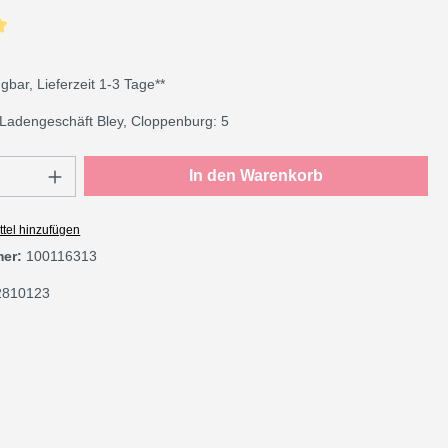
che Bewertung von 5 von 5 Sternen
gbar, Lieferzeit 1-3 Tage**
Ladengeschäft Bley, Cloppenburg: 5
Anzahl: Gib den gewünschten Wert ein oder
In den Warenkorb
tel hinzufügen
mer:
100116313
2810123