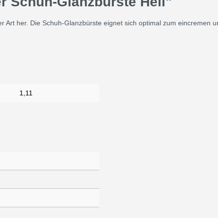
r Schuh-Glanzbürste Hell"
er Art her. Die Schuh-Glanzbürste eignet sich optimal zum eincremen 
1,11