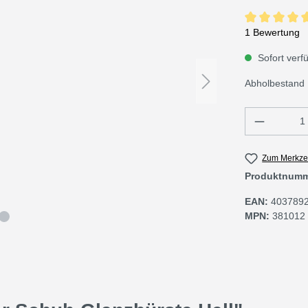
Durchschnittli
1 Bewertung
Sofort verfü
Abholbestand 
Produkt 
Zum Merkzet
Produktnum
EAN:
403789
MPN:
381012