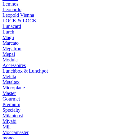
Lemnos
Leonardo
Leopold Vienna
LOCK & LOCK
Lunacard
Lurch
Magu
Marcato
Megatron
Mepal
Modula
Accessoires
Lunchbox & Lunchpot
Melitta
Metaltex
Microplane
Master
Gourmet
Premium
Specialty
Milantoast
Miyabi
Miji
Moccamaster
mono