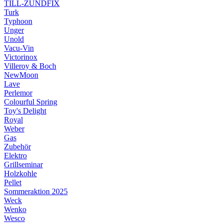
TILL-ZÜNDFIX
Turk
Typhoon
Unger
Unold
Vacu-Vin
Victorinox
Villeroy & Boch
NewMoon
Lave
Perlemor
Colourful Spring
Toy's Delight
Royal
Weber
Gas
Zubehör
Elektro
Grillseminar
Holzkohle
Pellet
Sommeraktion 2025
Weck
Wenko
Wesco