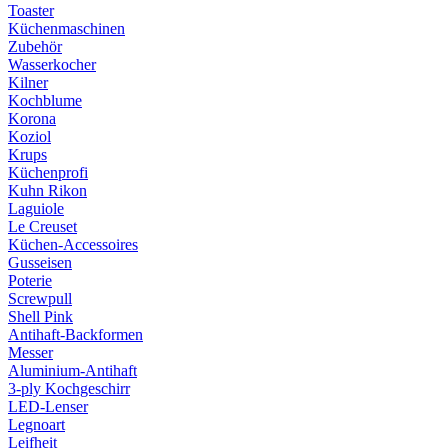
Toaster
Küchenmaschinen
Zubehör
Wasserkocher
Kilner
Kochblume
Korona
Koziol
Krups
Küchenprofi
Kuhn Rikon
Laguiole
Le Creuset
Küchen-Accessoires
Gusseisen
Poterie
Screwpull
Shell Pink
Antihaft-Backformen
Messer
Aluminium-Antihaft
3-ply Kochgeschirr
LED-Lenser
Legnoart
Leifheit