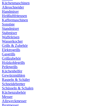
Küchenmaschinen
Allesschneider
Handmixer
Heißluftfriteusen
Kaffeemaschinen
Sonstige
Standmixer
Stabmixer
Waffeleisen
Wasserkocher
Grills & Zubehör
Elektrogrills
Gasgrills
Grillzubehör
Holzkohlegrills
Pelletgrills
Küchenhelfer
Gewürzmühlen
Raspeln & Schäler
Schneidebretter
Schüsseln & Schalen
Küchenzubehör
Messer
Allzweckmesser
Brotmesser