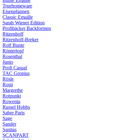
Bunte Emaille
Truehomeware
Eisenpfannen
Classic Emaille
Sarah Wiener Edition
Profibäcker Backformen
Ritzenhoff
Ritzenhoff-Breker
Rolf Bunte
Römertopf
Rosenthal
Junto
Profi Casual
TAC Gropius
Rösle
Rosti
Margrethe
Rotpunkt
Rowenta
Russel Hobbs
Sabre Paris
Sage
Sander
Sanitas
SCANPART