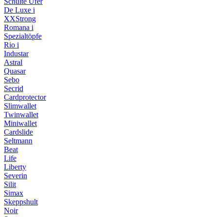
Schulte Ufer
De Luxe i
XXStrong
Romana i
Spezialtöpfe
Rio i
Industar
Astral
Quasar
Sebo
Secrid
Cardprotector
Slimwallet
Twinwallet
Miniwallet
Cardslide
Seltmann
Beat
Life
Liberty
Severin
Silit
Simax
Skeppshult
Noir