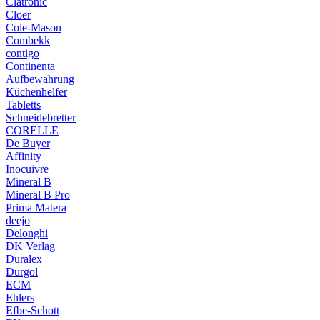
Clatronic
Cloer
Cole-Mason
Combekk
contigo
Continenta
Aufbewahrung
Küchenhelfer
Tabletts
Schneidebretter
CORELLE
De Buyer
Affinity
Inocuivre
Mineral B
Mineral B Pro
Prima Matera
deejo
Delonghi
DK Verlag
Duralex
Durgol
ECM
Ehlers
Efbe-Schott