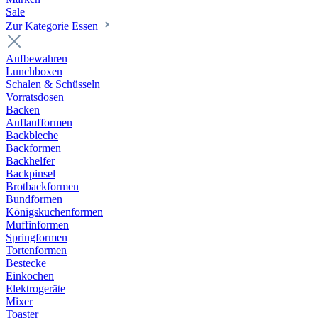
Sale
Zur Kategorie Essen
Aufbewahren
Lunchboxen
Schalen & Schüsseln
Vorratsdosen
Backen
Auflaufformen
Backbleche
Backformen
Backhelfer
Backpinsel
Brotbackformen
Bundformen
Königskuchenformen
Muffinformen
Springformen
Tortenformen
Bestecke
Einkochen
Elektrogeräte
Mixer
Toaster