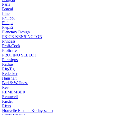
Paris
Boreal
Line
Philippi
Philips
PiepEi
Planetary Design
PRICE-KENSINGTON
Princess
Profi-Cook
Proficare
PROFINO SELECT
Puresigns
Radius
Rig-Tig
Redecker
Haushalt
Bad & Wellness
Reer
REMEMBER
Renuwell
Riedel
Riess
Nouvelle Emaille Kochgeschirr