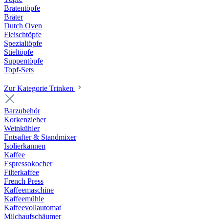
Bratentöpfe
Bräter
Dutch Oven
Fleischtöpfe
Spezialtöpfe
Stieltöpfe
Suppentöpfe
Topf-Sets
Zur Kategorie Trinken
Barzubehör
Korkenzieher
Weinkühler
Entsafter & Standmixer
Isolierkannen
Kaffee
Espressokocher
Filterkaffee
French Press
Kaffeemaschine
Kaffeemühle
Kaffeevollautomat
Milchaufschäumer