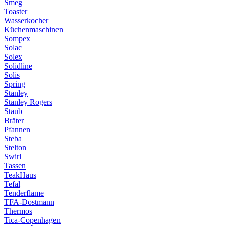
Smeg
Toaster
Wasserkocher
Küchenmaschinen
Sompex
Solac
Solex
Solidline
Solis
Spring
Stanley
Stanley Rogers
Staub
Bräter
Pfannen
Steba
Stelton
Swirl
Tassen
TeakHaus
Tefal
Tenderflame
TFA-Dostmann
Thermos
Tica-Copenhagen