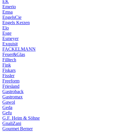
EK
Emerio
Emsa
EngelsCie
Engels Kerzen
Elo
Esge
Esmeyer
Exquisit
FACKELMANN
Feuer&Glas
Filltech
Fink
Fiskars
Fissler
Freeform
Friesland
Gastroback
Gastromax
Gawol
Geda
Gefu
G.F. Heim & Söhne
GnaliZani
Gourmet Berner