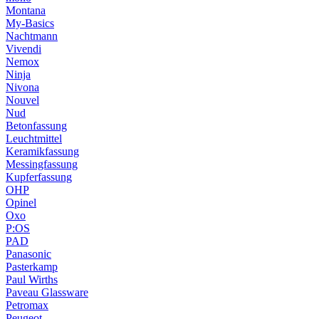
Montana
My-Basics
Nachtmann
Vivendi
Nemox
Ninja
Nivona
Nouvel
Nud
Betonfassung
Leuchtmittel
Keramikfassung
Messingfassung
Kupferfassung
OHP
Opinel
Oxo
P:OS
PAD
Panasonic
Pasterkamp
Paul Wirths
Paveau Glassware
Petromax
Peugeot