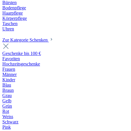
Bürsten
Bodenpflege
Haarpflege
Körperpflege
Taschen
Uhren
Zur Kategorie Schenken
Geschenke bis 100 €
Favoriten
Hochzeitsgeschenke
Frauen
Männer
Kinder
Blau
Braun
Grau
Gelb
Grün
Rot
Weiss
Schwarz
Pink