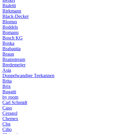
Berkel
Bialetti
Birkmann
Black-Decker
Blomus
Boddels
Bomann
Bosch KG
Boska
Brabantia
Braun
Brainstream
Bredemeijer
Asia
Doppelwandige Teekannen
Brita
Brix
Bugatti
by room
Carl Schmidt
Caso
Ceragol
Chemex
Chg
Cilio