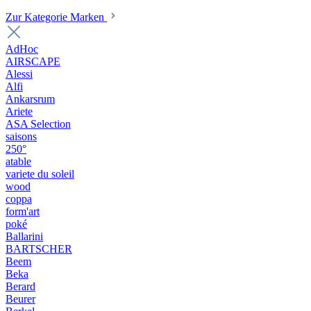
Zur Kategorie Marken
AdHoc
AIRSCAPE
Alessi
Alfi
Ankarsrum
Ariete
ASA Selection
saisons
250°
atable
variete du soleil
wood
coppa
form'art
poké
Ballarini
BARTSCHER
Beem
Beka
Berard
Beurer