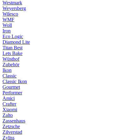
Westmark
Weyersberg
Wilesco
WMF
Woll
Iron
Eco Logic
Diamond Lite
Titan Best
Lets Bake
Wüsthof
Zubehör
Ikon
Classic
Classic Ikon
Gourmet
Performer
Amici
Crafter
Xiaomi
Zalto
Zassenhaus
Zetzsche
Zilverstad
Zyliss