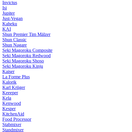
Invictus
Isi
Jupiter
Just-Vegan
Kaheku
KAI
Shun Premier Tim Mälzer
Shun Classic
Shun Nagare
Seki Magoroku Composite
Seki Magoroku Redwood
Seki Magoroku Shoso
Seki Magoroku Kinju
Kaiser
La Forme Plus
Kalorik
Karl Krüger
Keeeper
Kela
Kenwood
Kesper
KitchenAid
Food Processor
Stabmixer
Standmixer