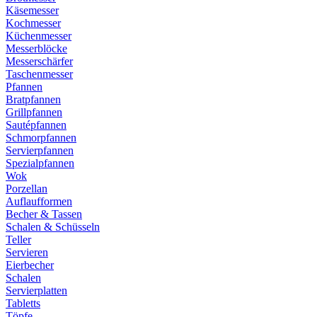
Käsemesser
Kochmesser
Küchenmesser
Messerblöcke
Messerschärfer
Taschenmesser
Pfannen
Bratpfannen
Grillpfannen
Sautépfannen
Schmorpfannen
Servierpfannen
Spezialpfannen
Wok
Porzellan
Auflaufformen
Becher & Tassen
Schalen & Schüsseln
Teller
Servieren
Eierbecher
Schalen
Servierplatten
Tabletts
Töpfe