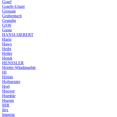
Graef
Graefe-Unzer
Grossag
Grubentuch
Grundig
GSW
Gusta
HANSI-SIEBERT
Hario
Haws
Heibi
Heller
Hendi
HENSSLER
Herder-Windmuehle
HI
Höfats
Hofmeister
Horl
Hoover
Humble
Hurom
IHR
Ilex
Imperia