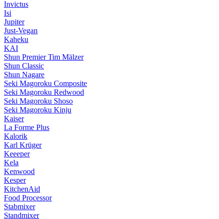
Invictus
Isi
Jupiter
Just-Vegan
Kaheku
KAI
Shun Premier Tim Mälzer
Shun Classic
Shun Nagare
Seki Magoroku Composite
Seki Magoroku Redwood
Seki Magoroku Shoso
Seki Magoroku Kinju
Kaiser
La Forme Plus
Kalorik
Karl Krüger
Keeeper
Kela
Kenwood
Kesper
KitchenAid
Food Processor
Stabmixer
Standmixer