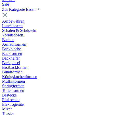
Sale
Zur Kategorie Essen
Aufbewahren
Lunchboxen
Schalen & Schüsseln
Vorratsdosen
Backen
Auflaufformen
Backbleche
Backformen
Backhelfer
Backpinsel
Brotbackformen
Bundformen
Königskuchenformen
Muffinformen
Springformen
Tortenformen
Bestecke
Einkochen
Elektrogeräte
Mixer
Toaster