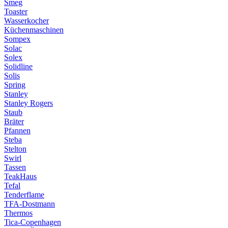
Smeg
Toaster
Wasserkocher
Küchenmaschinen
Sompex
Solac
Solex
Solidline
Solis
Spring
Stanley
Stanley Rogers
Staub
Bräter
Pfannen
Steba
Stelton
Swirl
Tassen
TeakHaus
Tefal
Tenderflame
TFA-Dostmann
Thermos
Tica-Copenhagen