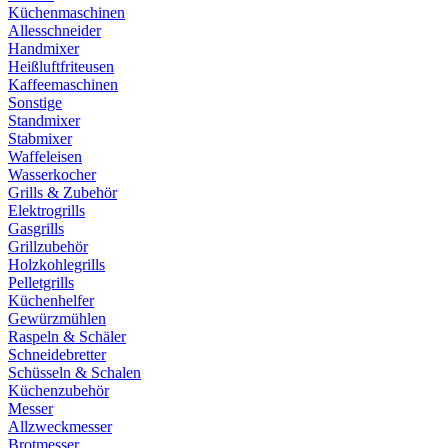
Küchenmaschinen
Allesschneider
Handmixer
Heißluftfriteusen
Kaffeemaschinen
Sonstige
Standmixer
Stabmixer
Waffeleisen
Wasserkocher
Grills & Zubehör
Elektrogrills
Gasgrills
Grillzubehör
Holzkohlegrills
Pelletgrills
Küchenhelfer
Gewürzmühlen
Raspeln & Schäler
Schneidebretter
Schüsseln & Schalen
Küchenzubehör
Messer
Allzweckmesser
Brotmesser