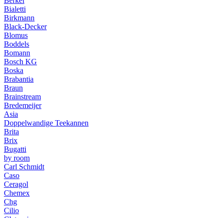
Berkel
Bialetti
Birkmann
Black-Decker
Blomus
Boddels
Bomann
Bosch KG
Boska
Brabantia
Braun
Brainstream
Bredemeijer
Asia
Doppelwandige Teekannen
Brita
Brix
Bugatti
by room
Carl Schmidt
Caso
Ceragol
Chemex
Chg
Cilio