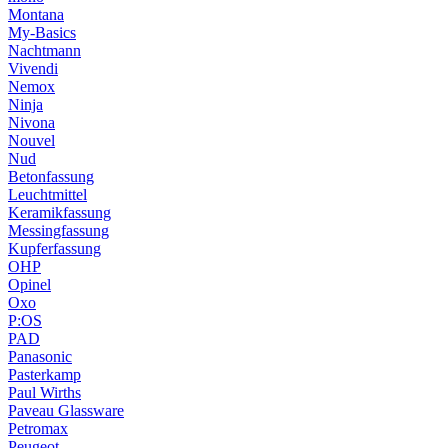
Montana
My-Basics
Nachtmann
Vivendi
Nemox
Ninja
Nivona
Nouvel
Nud
Betonfassung
Leuchtmittel
Keramikfassung
Messingfassung
Kupferfassung
OHP
Opinel
Oxo
P:OS
PAD
Panasonic
Pasterkamp
Paul Wirths
Paveau Glassware
Petromax
Peugeot