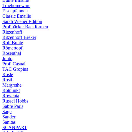
Bunte Emaille
Truehomeware
Eisenpfannen
Classic Emaille
Sarah Wiener Edition
Profibäcker Backformen
Ritzenhoff
Ritzenhoff-Breker
Rolf Bunte
Römertopf
Rosenthal
Junto
Profi Casual
TAC Gropius
Rösle
Rosti
Margrethe
Rotpunkt
Rowenta
Russel Hobbs
Sabre Paris
Sage
Sander
Sanitas
SCANPART