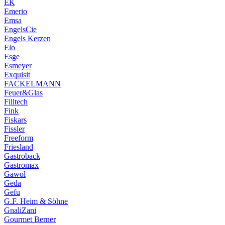
EK
Emerio
Emsa
EngelsCie
Engels Kerzen
Elo
Esge
Esmeyer
Exquisit
FACKELMANN
Feuer&Glas
Filltech
Fink
Fiskars
Fissler
Freeform
Friesland
Gastroback
Gastromax
Gawol
Geda
Gefu
G.F. Heim & Söhne
GnaliZani
Gourmet Berner