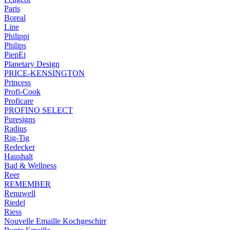
Paris
Boreal
Line
Philippi
Philips
PiepEi
Planetary Design
PRICE-KENSINGTON
Princess
Profi-Cook
Proficare
PROFINO SELECT
Puresigns
Radius
Rig-Tig
Redecker
Haushalt
Bad & Wellness
Reer
REMEMBER
Renuwell
Riedel
Riess
Nouvelle Emaille Kochgeschirr