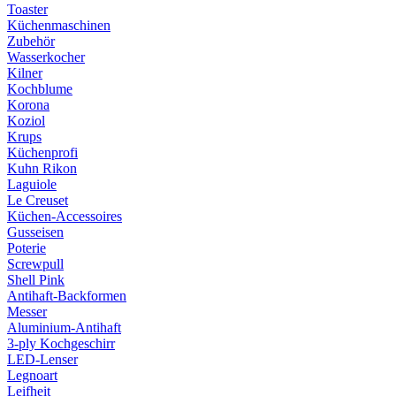
Toaster
Küchenmaschinen
Zubehör
Wasserkocher
Kilner
Kochblume
Korona
Koziol
Krups
Küchenprofi
Kuhn Rikon
Laguiole
Le Creuset
Küchen-Accessoires
Gusseisen
Poterie
Screwpull
Shell Pink
Antihaft-Backformen
Messer
Aluminium-Antihaft
3-ply Kochgeschirr
LED-Lenser
Legnoart
Leifheit