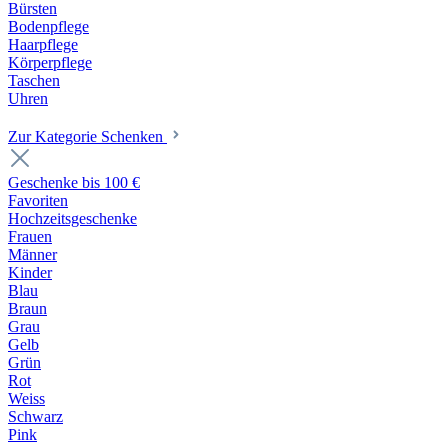
Bürsten
Bodenpflege
Haarpflege
Körperpflege
Taschen
Uhren
Zur Kategorie Schenken
Geschenke bis 100 €
Favoriten
Hochzeitsgeschenke
Frauen
Männer
Kinder
Blau
Braun
Grau
Gelb
Grün
Rot
Weiss
Schwarz
Pink