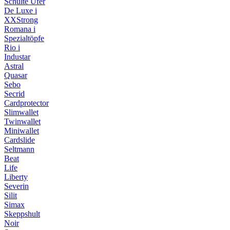
Schulte Ufer
De Luxe i
XXStrong
Romana i
Spezialtöpfe
Rio i
Industar
Astral
Quasar
Sebo
Secrid
Cardprotector
Slimwallet
Twinwallet
Miniwallet
Cardslide
Seltmann
Beat
Life
Liberty
Severin
Silit
Simax
Skeppshult
Noir