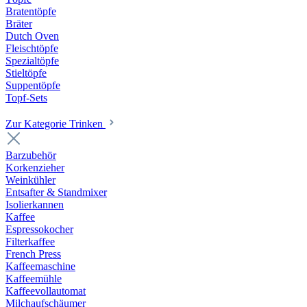
Bratentöpfe
Bräter
Dutch Oven
Fleischtöpfe
Spezialtöpfe
Stieltöpfe
Suppentöpfe
Topf-Sets
Zur Kategorie Trinken
Barzubehör
Korkenzieher
Weinkühler
Entsafter & Standmixer
Isolierkannen
Kaffee
Espressokocher
Filterkaffee
French Press
Kaffeemaschine
Kaffeemühle
Kaffeevollautomat
Milchaufschäumer