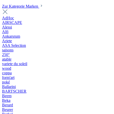
Zur Kategorie Marken
AdHoc
AIRSCAPE
Alessi
Alfi
Ankarsrum
Ariete
ASA Selection
saisons
250°
atable
variete du soleil
wood
coppa
form'art
poké
Ballarini
BARTSCHER
Beem
Beka
Berard
Beurer