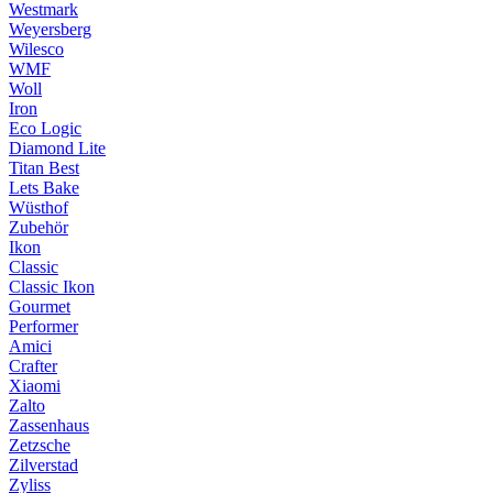
Westmark
Weyersberg
Wilesco
WMF
Woll
Iron
Eco Logic
Diamond Lite
Titan Best
Lets Bake
Wüsthof
Zubehör
Ikon
Classic
Classic Ikon
Gourmet
Performer
Amici
Crafter
Xiaomi
Zalto
Zassenhaus
Zetzsche
Zilverstad
Zyliss