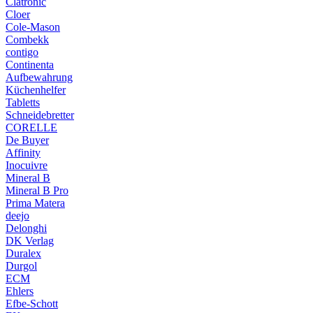
Clatronic
Cloer
Cole-Mason
Combekk
contigo
Continenta
Aufbewahrung
Küchenhelfer
Tabletts
Schneidebretter
CORELLE
De Buyer
Affinity
Inocuivre
Mineral B
Mineral B Pro
Prima Matera
deejo
Delonghi
DK Verlag
Duralex
Durgol
ECM
Ehlers
Efbe-Schott