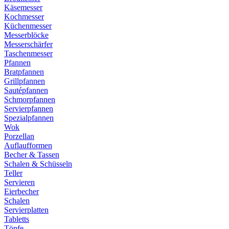
Käsemesser
Kochmesser
Küchenmesser
Messerblöcke
Messerschärfer
Taschenmesser
Pfannen
Bratpfannen
Grillpfannen
Sautépfannen
Schmorpfannen
Servierpfannen
Spezialpfannen
Wok
Porzellan
Auflaufformen
Becher & Tassen
Schalen & Schüsseln
Teller
Servieren
Eierbecher
Schalen
Servierplatten
Tabletts
Töpfe