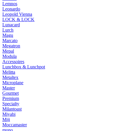
Lemnos
Leonardo
Leopold Vienna
LOCK & LOCK
Lunacard
Lurch
Magu
Marcato
Megatron
Mepal
Modula
Accessoires
Lunchbox & Lunchpot
Melitta
Metaltex
Microplane
Master
Gourmet
Premium
Specialty
Milantoast
Miyabi
Miji
Moccamaster
mono