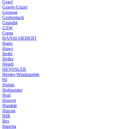
Graef
Graefe-Unzer
Grossag
Grubentuch
Grundig
GSW
Gusta
HANSI-SIEBERT
Hario
Haws
Heibi
Heller
Hendi
HENSSLER
Herder-Windmuehle
HI
Höfats
Hofmeister
Horl
Hoover
Humble
Hurom
IHR
Ilex
Imperia