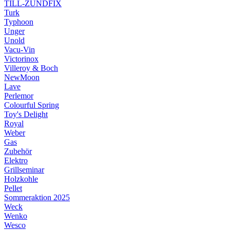
TILL-ZÜNDFIX
Turk
Typhoon
Unger
Unold
Vacu-Vin
Victorinox
Villeroy & Boch
NewMoon
Lave
Perlemor
Colourful Spring
Toy's Delight
Royal
Weber
Gas
Zubehör
Elektro
Grillseminar
Holzkohle
Pellet
Sommeraktion 2025
Weck
Wenko
Wesco