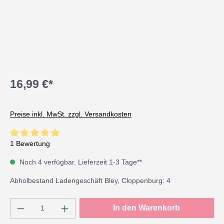
16,99 €*
Preise inkl. MwSt. zzgl. Versandkosten
Durchschnittliche Bewertung von 5 von 5 Sternen
1 Bewertung
Noch 4 verfügbar. Lieferzeit 1-3 Tage**
Abholbestand Ladengeschäft Bley, Cloppenburg: 4
Produkt Anzahl: Gib den gewünschten Wert e
In den Warenkorb