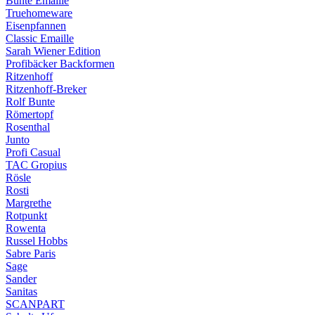
Bunte Emaille
Truehomeware
Eisenpfannen
Classic Emaille
Sarah Wiener Edition
Profibäcker Backformen
Ritzenhoff
Ritzenhoff-Breker
Rolf Bunte
Römertopf
Rosenthal
Junto
Profi Casual
TAC Gropius
Rösle
Rosti
Margrethe
Rotpunkt
Rowenta
Russel Hobbs
Sabre Paris
Sage
Sander
Sanitas
SCANPART