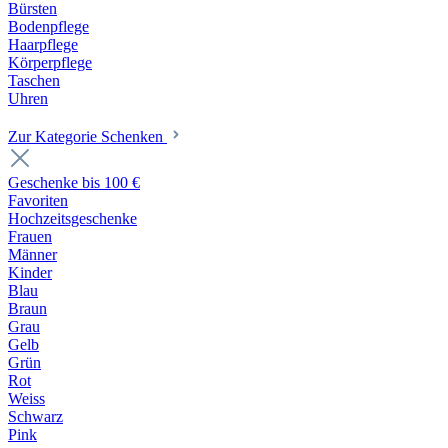
Bürsten
Bodenpflege
Haarpflege
Körperpflege
Taschen
Uhren
Zur Kategorie Schenken
Geschenke bis 100 €
Favoriten
Hochzeitsgeschenke
Frauen
Männer
Kinder
Blau
Braun
Grau
Gelb
Grün
Rot
Weiss
Schwarz
Pink