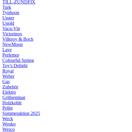
TILL-ZÜNDFIX
Turk
Typhoon
Unger
Unold
Vacu-Vin
Victorinox
Villeroy & Boch
NewMoon
Lave
Perlemor
Colourful Spring
Toy's Delight
Royal
Weber
Gas
Zubehör
Elektro
Grillseminar
Holzkohle
Pellet
Sommeraktion 2025
Weck
Wenko
Wesco