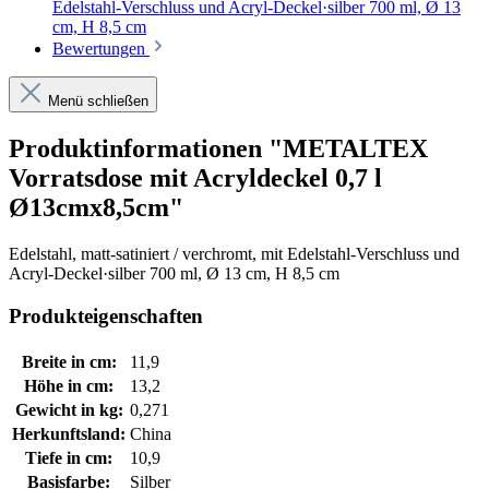
Edelstahl-Verschluss und Acryl-Deckel·silber 700 ml, Ø 13
cm, H 8,5 cm
Bewertungen
Menü schließen
Produktinformationen "METALTEX
Vorratsdose mit Acryldeckel 0,7 l
Ø13cmx8,5cm"
Edelstahl, matt-satiniert / verchromt, mit Edelstahl-Verschluss und
Acryl-Deckel·silber 700 ml, Ø 13 cm, H 8,5 cm
Produkteigenschaften
Breite in cm:
11,9
Höhe in cm:
13,2
Gewicht in kg:
0,271
Herkunftsland:
China
Tiefe in cm:
10,9
Basisfarbe:
Silber