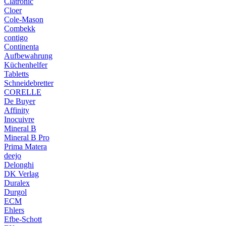
Clatronic
Cloer
Cole-Mason
Combekk
contigo
Continenta
Aufbewahrung
Küchenhelfer
Tabletts
Schneidebretter
CORELLE
De Buyer
Affinity
Inocuivre
Mineral B
Mineral B Pro
Prima Matera
deejo
Delonghi
DK Verlag
Duralex
Durgol
ECM
Ehlers
Efbe-Schott