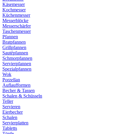
Käsemesser
Kochmesser
Küchenmesser
Messerblöcke
Messerschärfer
Taschenmesser
Pfannen
Bratpfannen
Grillpfannen
Sautépfannen
Schmorpfannen
Servierpfannen
Spezialpfannen
Wok
Porzellan
Auflaufformen
Becher & Tassen
Schalen & Schüsseln
Teller
Servieren
Eierbecher
Schalen
Servierplatten
Tabletts
Töpfe