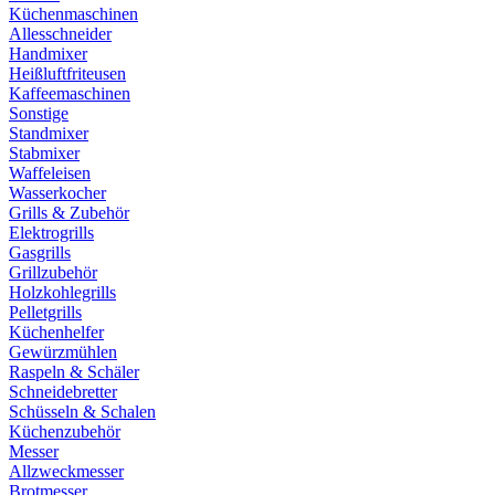
Küchenmaschinen
Allesschneider
Handmixer
Heißluftfriteusen
Kaffeemaschinen
Sonstige
Standmixer
Stabmixer
Waffeleisen
Wasserkocher
Grills & Zubehör
Elektrogrills
Gasgrills
Grillzubehör
Holzkohlegrills
Pelletgrills
Küchenhelfer
Gewürzmühlen
Raspeln & Schäler
Schneidebretter
Schüsseln & Schalen
Küchenzubehör
Messer
Allzweckmesser
Brotmesser