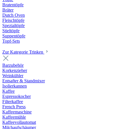
Bratentöpfe
Bräter
Dutch Oven
Fleischtöpfe
Spezialtöpfe
Stieltöpfe
Suppentöpfe
Topf-Sets
Zur Kategorie Trinken
Barzubehör
Korkenzieher
Weinkühler
Entsafter & Standmixer
Isolierkannen
Kaffee
Espressokocher
Filterkaffee
French Press
Kaffeemaschine
Kaffeemühle
Kaffeevollautomat
Milchaufschäumer