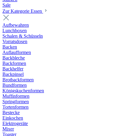
Sale
Zur Kategorie Essen
Aufbewahren
Lunchboxen
Schalen & Schüsseln
Vorratsdosen
Backen
Auflaufformen
Backbleche
Backformen
Backhelfer
Backpinsel
Brotbackformen
Bundformen
Königskuchenformen
Muffinformen
Springformen
Tortenformen
Bestecke
Einkochen
Elektrogeräte
Mixer
Toaster