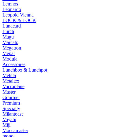
Lemnos
Leonardo
Leopold Vienna
LOCK & LOCK
Lunacard
Lurch
Magu
Marcato
Megatron
Mepal
Modula
Accessoires
Lunchbox & Lunchpot
Melitta
Metaltex
Microplane
Master
Gourmet
Premium
Specialty
Milantoast
Miyabi
Miji
Moccamaster
mono