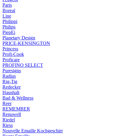
Paris
Boreal
Line
Philippi
Philips
PiepEi
Planetary Design
PRICE-KENSINGTON
Princess
Profi-Cook
Proficare
PROFINO SELECT
Puresigns
Radius
Rig-Tig
Redecker
Haushalt
Bad & Wellness
Reer
REMEMBER
Renuwell
Riedel
Riess
Nouvelle Emaille Kochgeschirr