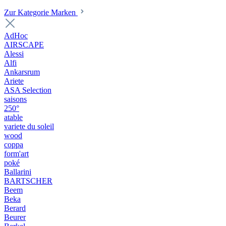
Zur Kategorie Marken
AdHoc
AIRSCAPE
Alessi
Alfi
Ankarsrum
Ariete
ASA Selection
saisons
250°
atable
variete du soleil
wood
coppa
form'art
poké
Ballarini
BARTSCHER
Beem
Beka
Berard
Beurer