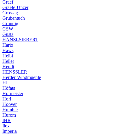
Graef
Graefe-Unzer
Grossag
Grubentuch
Grundig
GSW
Gusta
HANSI-SIEBERT
Hario
Haws
Heibi
Heller
Hendi
HENSSLER
Herder-Windmuehle
HI
Höfats
Hofmeister
Horl
Hoover
Humble
Hurom
IHR
Ilex
Imperia