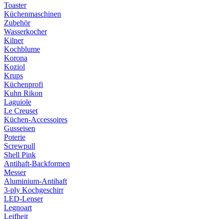
Toaster
Küchenmaschinen
Zubehör
Wasserkocher
Kilner
Kochblume
Korona
Koziol
Krups
Küchenprofi
Kuhn Rikon
Laguiole
Le Creuset
Küchen-Accessoires
Gusseisen
Poterie
Screwpull
Shell Pink
Antihaft-Backformen
Messer
Aluminium-Antihaft
3-ply Kochgeschirr
LED-Lenser
Legnoart
Leifheit