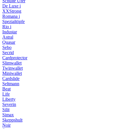
Schulte Ufer
De Luxe i
XXStrong
Romana i
Spezialtöpfe
Rio i
Industar
Astral
Quasar
Sebo
Secrid
Cardprotector
Slimwallet
Twinwallet
Miniwallet
Cardslide
Seltmann
Beat
Life
Liberty
Severin
Silit
Simax
Skeppshult
Noir