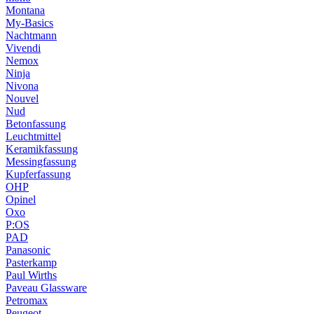
Montana
My-Basics
Nachtmann
Vivendi
Nemox
Ninja
Nivona
Nouvel
Nud
Betonfassung
Leuchtmittel
Keramikfassung
Messingfassung
Kupferfassung
OHP
Opinel
Oxo
P:OS
PAD
Panasonic
Pasterkamp
Paul Wirths
Paveau Glassware
Petromax
Peugeot