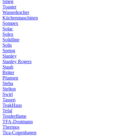
Smeg
Toaster
Wasserkocher
Küchenmaschinen
Sompex
Solac
Solex
Solidline
Solis
Spring
Stanley
Stanley Rogers
Staub
Bräter
Pfannen
Steba
Stelton
Swirl
Tassen
TeakHaus
Tefal
Tenderflame
TFA-Dostmann
Thermos
Tica-Copenhagen