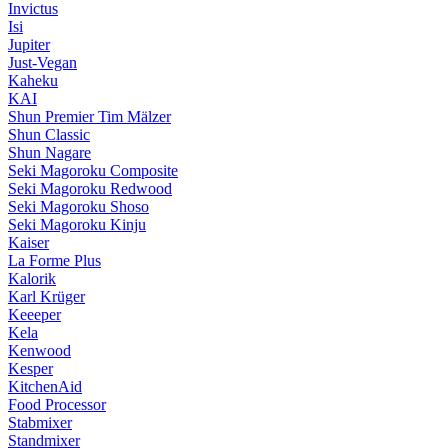
Invictus
Isi
Jupiter
Just-Vegan
Kaheku
KAI
Shun Premier Tim Mälzer
Shun Classic
Shun Nagare
Seki Magoroku Composite
Seki Magoroku Redwood
Seki Magoroku Shoso
Seki Magoroku Kinju
Kaiser
La Forme Plus
Kalorik
Karl Krüger
Keeeper
Kela
Kenwood
Kesper
KitchenAid
Food Processor
Stabmixer
Standmixer