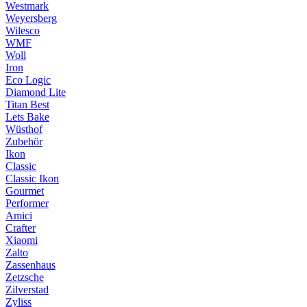
Westmark
Weyersberg
Wilesco
WMF
Woll
Iron
Eco Logic
Diamond Lite
Titan Best
Lets Bake
Wüsthof
Zubehör
Ikon
Classic
Classic Ikon
Gourmet
Performer
Amici
Crafter
Xiaomi
Zalto
Zassenhaus
Zetzsche
Zilverstad
Zyliss