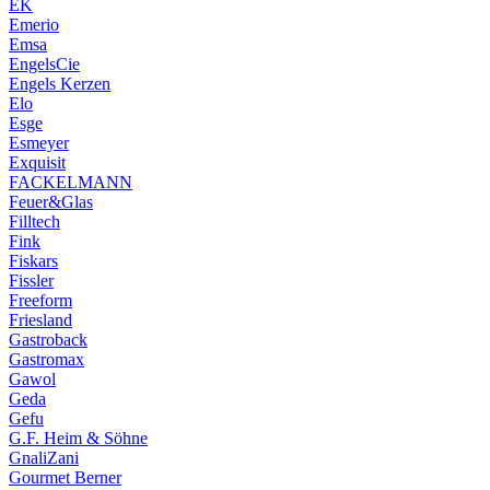
EK
Emerio
Emsa
EngelsCie
Engels Kerzen
Elo
Esge
Esmeyer
Exquisit
FACKELMANN
Feuer&Glas
Filltech
Fink
Fiskars
Fissler
Freeform
Friesland
Gastroback
Gastromax
Gawol
Geda
Gefu
G.F. Heim & Söhne
GnaliZani
Gourmet Berner