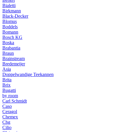
Berkel
Bialetti
Birkmann
Black-Decker
Blomus
Boddels
Bomann
Bosch KG
Boska
Brabantia
Braun
Brainstream
Bredemeijer
Asia
Doppelwandige Teekannen
Brita
Brix
Bugatti
by room
Carl Schmidt
Caso
Ceragol
Chemex
Chg
Cilio