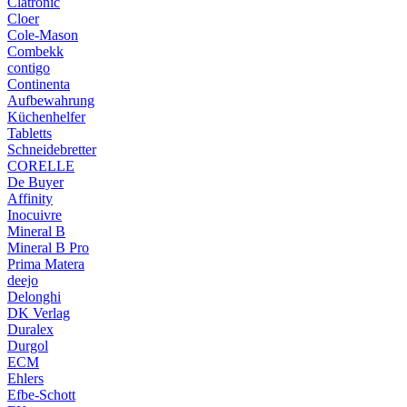
Clatronic
Cloer
Cole-Mason
Combekk
contigo
Continenta
Aufbewahrung
Küchenhelfer
Tabletts
Schneidebretter
CORELLE
De Buyer
Affinity
Inocuivre
Mineral B
Mineral B Pro
Prima Matera
deejo
Delonghi
DK Verlag
Duralex
Durgol
ECM
Ehlers
Efbe-Schott