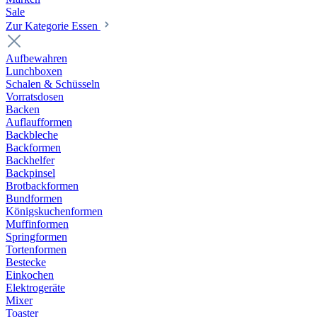
Sale
Zur Kategorie Essen
Aufbewahren
Lunchboxen
Schalen & Schüsseln
Vorratsdosen
Backen
Auflaufformen
Backbleche
Backformen
Backhelfer
Backpinsel
Brotbackformen
Bundformen
Königskuchenformen
Muffinformen
Springformen
Tortenformen
Bestecke
Einkochen
Elektrogeräte
Mixer
Toaster