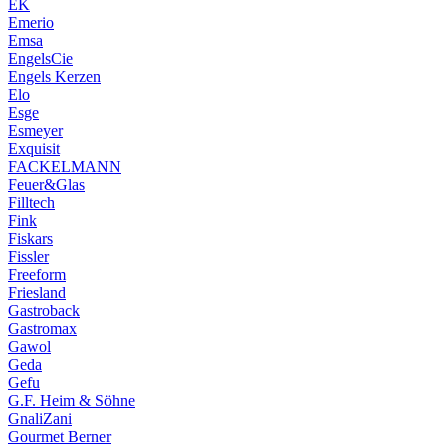
EK
Emerio
Emsa
EngelsCie
Engels Kerzen
Elo
Esge
Esmeyer
Exquisit
FACKELMANN
Feuer&Glas
Filltech
Fink
Fiskars
Fissler
Freeform
Friesland
Gastroback
Gastromax
Gawol
Geda
Gefu
G.F. Heim & Söhne
GnaliZani
Gourmet Berner