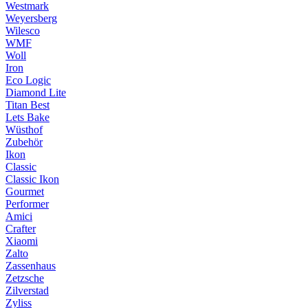
Westmark
Weyersberg
Wilesco
WMF
Woll
Iron
Eco Logic
Diamond Lite
Titan Best
Lets Bake
Wüsthof
Zubehör
Ikon
Classic
Classic Ikon
Gourmet
Performer
Amici
Crafter
Xiaomi
Zalto
Zassenhaus
Zetzsche
Zilverstad
Zyliss