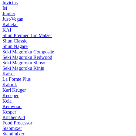
Invictus
Isi
Jupiter
Just-Vegan
Kaheku
KAI
Shun Premier Tim Mälzer
Shun Classic
Shun Nagare
Seki Magoroku Composite
Seki Magoroku Redwood
Seki Magoroku Shoso
Seki Magoroku Kinju
Kaiser
La Forme Plus
Kalorik
Karl Krüger
Keeeper
Kela
Kenwood
Kesper
KitchenAid
Food Processor
Stabmixer
Standmixer