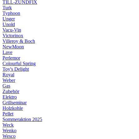
TILL-ZÜNDFIX
Turk
Typhoon
Unger
Unold
Vacu-Vin
Victorinox
Villeroy & Boch
NewMoon
Lave
Perlemor
Colourful Spring
Toy's Delight
Royal
Weber
Gas
Zubehör
Elektro
Grillseminar
Holzkohle
Pellet
Sommeraktion 2025
Weck
Wenko
Wesco