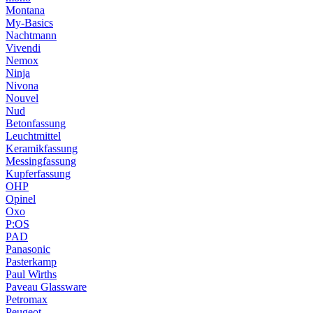
Montana
My-Basics
Nachtmann
Vivendi
Nemox
Ninja
Nivona
Nouvel
Nud
Betonfassung
Leuchtmittel
Keramikfassung
Messingfassung
Kupferfassung
OHP
Opinel
Oxo
P:OS
PAD
Panasonic
Pasterkamp
Paul Wirths
Paveau Glassware
Petromax
Peugeot