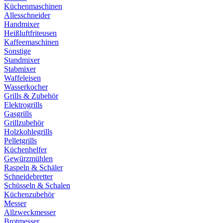
Küchenmaschinen
Allesschneider
Handmixer
Heißluftfriteusen
Kaffeemaschinen
Sonstige
Standmixer
Stabmixer
Waffeleisen
Wasserkocher
Grills & Zubehör
Elektrogrills
Gasgrills
Grillzubehör
Holzkohlegrills
Pelletgrills
Küchenhelfer
Gewürzmühlen
Raspeln & Schäler
Schneidebretter
Schüsseln & Schalen
Küchenzubehör
Messer
Allzweckmesser
Brotmesser