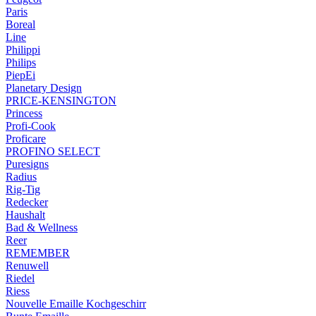
Paris
Boreal
Line
Philippi
Philips
PiepEi
Planetary Design
PRICE-KENSINGTON
Princess
Profi-Cook
Proficare
PROFINO SELECT
Puresigns
Radius
Rig-Tig
Redecker
Haushalt
Bad & Wellness
Reer
REMEMBER
Renuwell
Riedel
Riess
Nouvelle Emaille Kochgeschirr