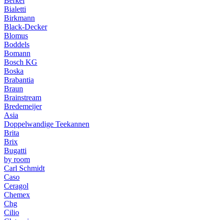
Berkel
Bialetti
Birkmann
Black-Decker
Blomus
Boddels
Bomann
Bosch KG
Boska
Brabantia
Braun
Brainstream
Bredemeijer
Asia
Doppelwandige Teekannen
Brita
Brix
Bugatti
by room
Carl Schmidt
Caso
Ceragol
Chemex
Chg
Cilio