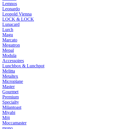
Lemnos
Leonardo
Leopold Vienna
LOCK & LOCK
Lunacard
Lurch
Magu
Marcato
Megatron
Mepal
Modula
Accessoires
Lunchbox & Lunchpot
Melitta
Metaltex
Microplane
Master
Gourmet
Premium
Specialty
Milantoast
Miyabi
Miji
Moccamaster
mono