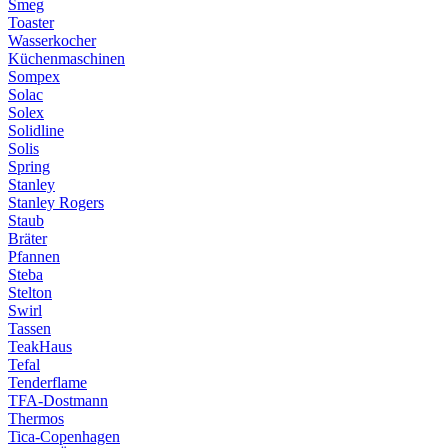
Smeg
Toaster
Wasserkocher
Küchenmaschinen
Sompex
Solac
Solex
Solidline
Solis
Spring
Stanley
Stanley Rogers
Staub
Bräter
Pfannen
Steba
Stelton
Swirl
Tassen
TeakHaus
Tefal
Tenderflame
TFA-Dostmann
Thermos
Tica-Copenhagen