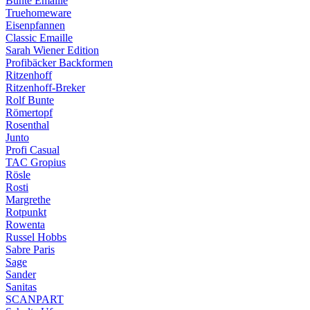
Bunte Emaille
Truehomeware
Eisenpfannen
Classic Emaille
Sarah Wiener Edition
Profibäcker Backformen
Ritzenhoff
Ritzenhoff-Breker
Rolf Bunte
Römertopf
Rosenthal
Junto
Profi Casual
TAC Gropius
Rösle
Rosti
Margrethe
Rotpunkt
Rowenta
Russel Hobbs
Sabre Paris
Sage
Sander
Sanitas
SCANPART