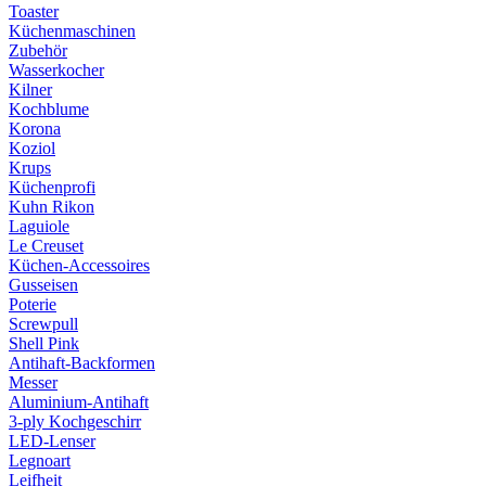
Toaster
Küchenmaschinen
Zubehör
Wasserkocher
Kilner
Kochblume
Korona
Koziol
Krups
Küchenprofi
Kuhn Rikon
Laguiole
Le Creuset
Küchen-Accessoires
Gusseisen
Poterie
Screwpull
Shell Pink
Antihaft-Backformen
Messer
Aluminium-Antihaft
3-ply Kochgeschirr
LED-Lenser
Legnoart
Leifheit