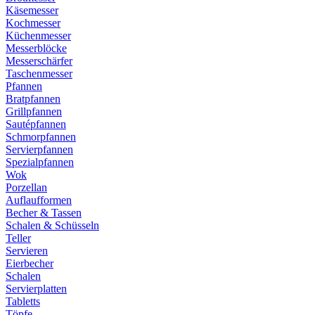
Käsemesser
Kochmesser
Küchenmesser
Messerblöcke
Messerschärfer
Taschenmesser
Pfannen
Bratpfannen
Grillpfannen
Sautépfannen
Schmorpfannen
Servierpfannen
Spezialpfannen
Wok
Porzellan
Auflaufformen
Becher & Tassen
Schalen & Schüsseln
Teller
Servieren
Eierbecher
Schalen
Servierplatten
Tabletts
Töpfe