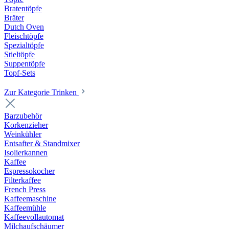
Bratentöpfe
Bräter
Dutch Oven
Fleischtöpfe
Spezialtöpfe
Stieltöpfe
Suppentöpfe
Topf-Sets
Zur Kategorie Trinken
Barzubehör
Korkenzieher
Weinkühler
Entsafter & Standmixer
Isolierkannen
Kaffee
Espressokocher
Filterkaffee
French Press
Kaffeemaschine
Kaffeemühle
Kaffeevollautomat
Milchaufschäumer