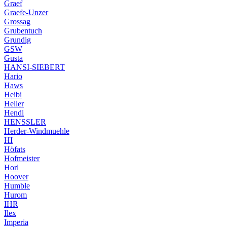
Graef
Graefe-Unzer
Grossag
Grubentuch
Grundig
GSW
Gusta
HANSI-SIEBERT
Hario
Haws
Heibi
Heller
Hendi
HENSSLER
Herder-Windmuehle
HI
Höfats
Hofmeister
Horl
Hoover
Humble
Hurom
IHR
Ilex
Imperia