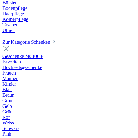
Bürsten
Bodenpflege
Haarpflege
Körperpflege
Taschen
Uhren
Zur Kategorie Schenken
Geschenke bis 100 €
Favoriten
Hochzeitsgeschenke
Frauen
Männer
Kinder
Blau
Braun
Grau
Gelb
Grün
Rot
Weiss
Schwarz
Pink