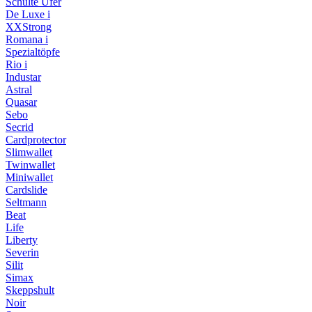
Schulte Ufer
De Luxe i
XXStrong
Romana i
Spezialtöpfe
Rio i
Industar
Astral
Quasar
Sebo
Secrid
Cardprotector
Slimwallet
Twinwallet
Miniwallet
Cardslide
Seltmann
Beat
Life
Liberty
Severin
Silit
Simax
Skeppshult
Noir