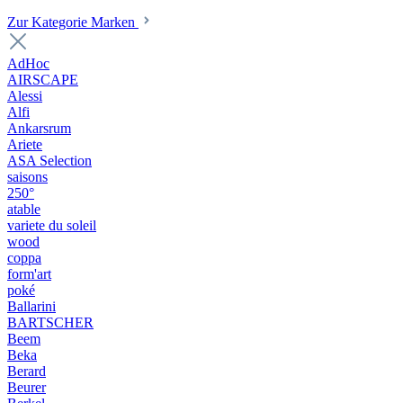
Zur Kategorie Marken
AdHoc
AIRSCAPE
Alessi
Alfi
Ankarsrum
Ariete
ASA Selection
saisons
250°
atable
variete du soleil
wood
coppa
form'art
poké
Ballarini
BARTSCHER
Beem
Beka
Berard
Beurer