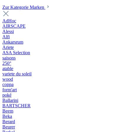
Zur Kategorie Marken
AdHoc
AIRSCAPE
Alessi
Alfi
Ankarsrum
Ariete
ASA Selection
saisons
250°
atable
variete du soleil
wood
coppa
form'art
poké
Ballarini
BARTSCHER
Beem
Beka
Berard
Beurer