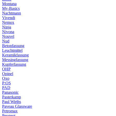
Montana
My-Basics
Nachtmann
Vivendi
Nemox
Ninja
Nivona
Nouvel
Nud
Betonfassung
Leuchtmittel
Keramikfassung
Messingfassung
Kupferfassung
OHP
Opinel
Oxo
P:OS
PAD
Panasonic
Pasterkamp
Paul Wirths
Paveau Glassware
Petromax
Peugeot