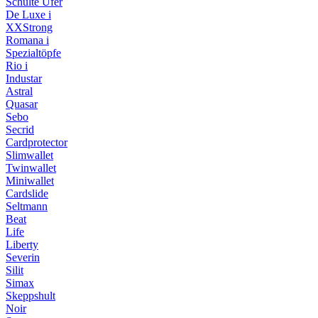
Schulte Ufer
De Luxe i
XXStrong
Romana i
Spezialtöpfe
Rio i
Industar
Astral
Quasar
Sebo
Secrid
Cardprotector
Slimwallet
Twinwallet
Miniwallet
Cardslide
Seltmann
Beat
Life
Liberty
Severin
Silit
Simax
Skeppshult
Noir