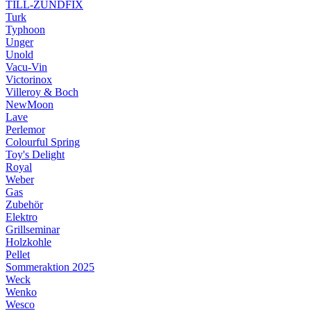
TILL-ZÜNDFIX
Turk
Typhoon
Unger
Unold
Vacu-Vin
Victorinox
Villeroy & Boch
NewMoon
Lave
Perlemor
Colourful Spring
Toy's Delight
Royal
Weber
Gas
Zubehör
Elektro
Grillseminar
Holzkohle
Pellet
Sommeraktion 2025
Weck
Wenko
Wesco