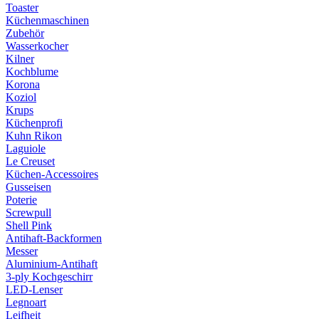
Toaster
Küchenmaschinen
Zubehör
Wasserkocher
Kilner
Kochblume
Korona
Koziol
Krups
Küchenprofi
Kuhn Rikon
Laguiole
Le Creuset
Küchen-Accessoires
Gusseisen
Poterie
Screwpull
Shell Pink
Antihaft-Backformen
Messer
Aluminium-Antihaft
3-ply Kochgeschirr
LED-Lenser
Legnoart
Leifheit