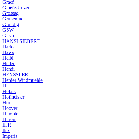
Graef
Graefe-Unzer
Grossag
Grubentuch
Grundig
GSW
Gusta
HANSI-SIEBERT
Hario
Haws
Heibi
Heller
Hendi
HENSSLER
Herder-Windmuehle
HI
Höfats
Hofmeister
Horl
Hoover
Humble
Hurom
IHR
Ilex
Imperia