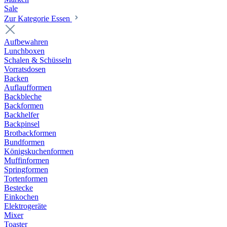
Sale
Zur Kategorie Essen
Aufbewahren
Lunchboxen
Schalen & Schüsseln
Vorratsdosen
Backen
Auflaufformen
Backbleche
Backformen
Backhelfer
Backpinsel
Brotbackformen
Bundformen
Königskuchenformen
Muffinformen
Springformen
Tortenformen
Bestecke
Einkochen
Elektrogeräte
Mixer
Toaster