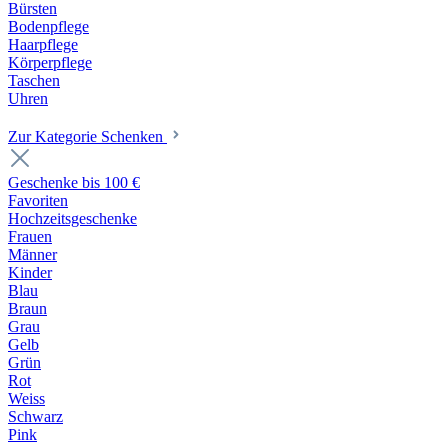
Bürsten
Bodenpflege
Haarpflege
Körperpflege
Taschen
Uhren
Zur Kategorie Schenken
Geschenke bis 100 €
Favoriten
Hochzeitsgeschenke
Frauen
Männer
Kinder
Blau
Braun
Grau
Gelb
Grün
Rot
Weiss
Schwarz
Pink