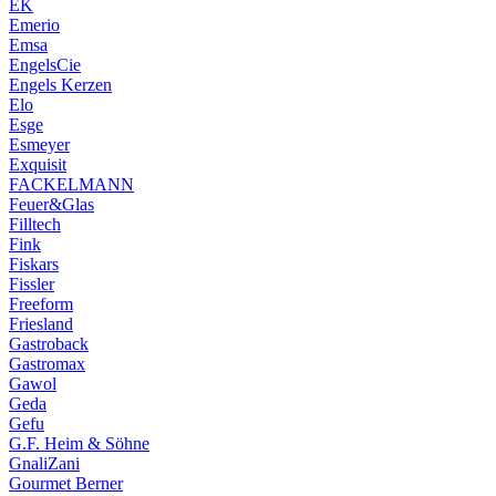
EK
Emerio
Emsa
EngelsCie
Engels Kerzen
Elo
Esge
Esmeyer
Exquisit
FACKELMANN
Feuer&Glas
Filltech
Fink
Fiskars
Fissler
Freeform
Friesland
Gastroback
Gastromax
Gawol
Geda
Gefu
G.F. Heim & Söhne
GnaliZani
Gourmet Berner