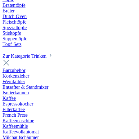
Bratentöpfe
Bräter
Dutch Oven
Fleischtöpfe
Spezialtöpfe
Stieltöpfe
Suppentöpfe
Topf-Sets
Zur Kategorie Trinken
Barzubehör
Korkenzieher
Weinkühler
Entsafter & Standmixer
Isolierkannen
Kaffee
Espressokocher
Filterkaffee
French Press
Kaffeemaschine
Kaffeemühle
Kaffeevollautomat
Milchaufschäumer