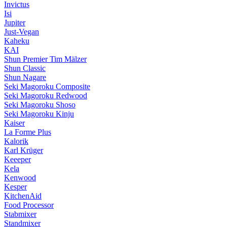
Invictus
Isi
Jupiter
Just-Vegan
Kaheku
KAI
Shun Premier Tim Mälzer
Shun Classic
Shun Nagare
Seki Magoroku Composite
Seki Magoroku Redwood
Seki Magoroku Shoso
Seki Magoroku Kinju
Kaiser
La Forme Plus
Kalorik
Karl Krüger
Keeeper
Kela
Kenwood
Kesper
KitchenAid
Food Processor
Stabmixer
Standmixer