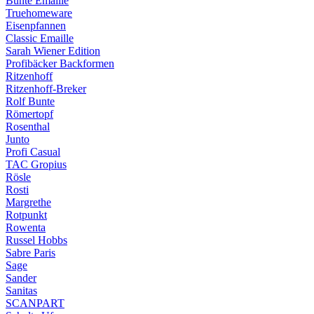
Bunte Emaille
Truehomeware
Eisenpfannen
Classic Emaille
Sarah Wiener Edition
Profibäcker Backformen
Ritzenhoff
Ritzenhoff-Breker
Rolf Bunte
Römertopf
Rosenthal
Junto
Profi Casual
TAC Gropius
Rösle
Rosti
Margrethe
Rotpunkt
Rowenta
Russel Hobbs
Sabre Paris
Sage
Sander
Sanitas
SCANPART