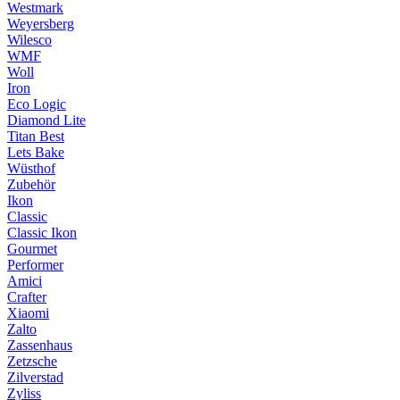
Westmark
Weyersberg
Wilesco
WMF
Woll
Iron
Eco Logic
Diamond Lite
Titan Best
Lets Bake
Wüsthof
Zubehör
Ikon
Classic
Classic Ikon
Gourmet
Performer
Amici
Crafter
Xiaomi
Zalto
Zassenhaus
Zetzsche
Zilverstad
Zyliss