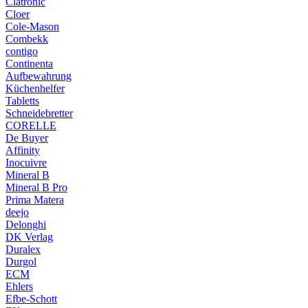
Clatronic
Cloer
Cole-Mason
Combekk
contigo
Continenta
Aufbewahrung
Küchenhelfer
Tabletts
Schneidebretter
CORELLE
De Buyer
Affinity
Inocuivre
Mineral B
Mineral B Pro
Prima Matera
deejo
Delonghi
DK Verlag
Duralex
Durgol
ECM
Ehlers
Efbe-Schott