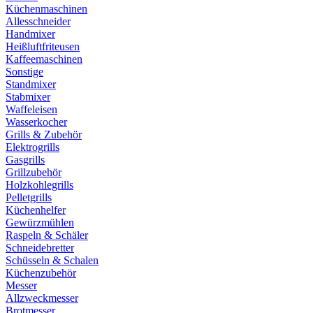
Küchenmaschinen
Allesschneider
Handmixer
Heißluftfriteusen
Kaffeemaschinen
Sonstige
Standmixer
Stabmixer
Waffeleisen
Wasserkocher
Grills & Zubehör
Elektrogrills
Gasgrills
Grillzubehör
Holzkohlegrills
Pelletgrills
Küchenhelfer
Gewürzmühlen
Raspeln & Schäler
Schneidebretter
Schüsseln & Schalen
Küchenzubehör
Messer
Allzweckmesser
Brotmesser