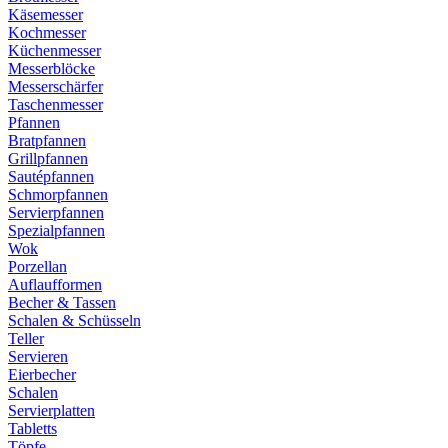
Käsemesser
Kochmesser
Küchenmesser
Messerblöcke
Messerschärfer
Taschenmesser
Pfannen
Bratpfannen
Grillpfannen
Sautépfannen
Schmorpfannen
Servierpfannen
Spezialpfannen
Wok
Porzellan
Auflaufformen
Becher & Tassen
Schalen & Schüsseln
Teller
Servieren
Eierbecher
Schalen
Servierplatten
Tabletts
Töpfe