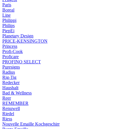
Paris
Boreal
Line
Philippi
Philips
PiepEi
Planetary Design
PRICE-KENSINGTON
Princess
Profi-Cook
Proficare
PROFINO SELECT
Puresigns
Radius
Rig-Tig
Redecker
Haushalt
Bad & Wellness
Reer
REMEMBER
Renuwell
Riedel
Riess
Nouvelle Emaille Kochgeschirr