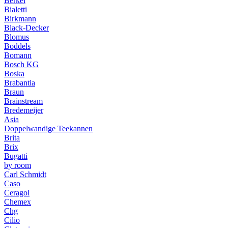
Berkel
Bialetti
Birkmann
Black-Decker
Blomus
Boddels
Bomann
Bosch KG
Boska
Brabantia
Braun
Brainstream
Bredemeijer
Asia
Doppelwandige Teekannen
Brita
Brix
Bugatti
by room
Carl Schmidt
Caso
Ceragol
Chemex
Chg
Cilio