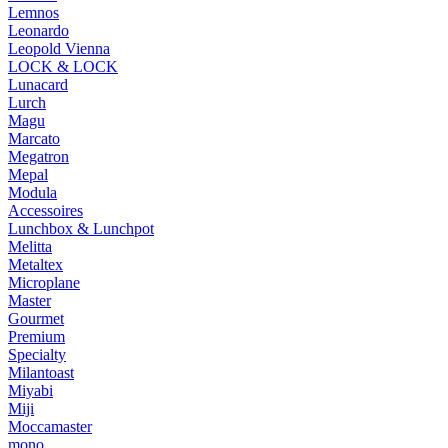
Lemnos
Leonardo
Leopold Vienna
LOCK & LOCK
Lunacard
Lurch
Magu
Marcato
Megatron
Mepal
Modula
Accessoires
Lunchbox & Lunchpot
Melitta
Metaltex
Microplane
Master
Gourmet
Premium
Specialty
Milantoast
Miyabi
Miji
Moccamaster
mono