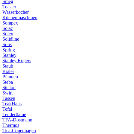
Smeg
Toaster
Wasserkocher
Küchenmaschinen
Sompex
Solac
Solex
Solidline
Solis
Spring
Stanley
Stanley Rogers
Staub
Bräter
Pfannen
Steba
Stelton
Swirl
Tassen
TeakHaus
Tefal
Tenderflame
TFA-Dostmann
Thermos
Tica-Copenhagen