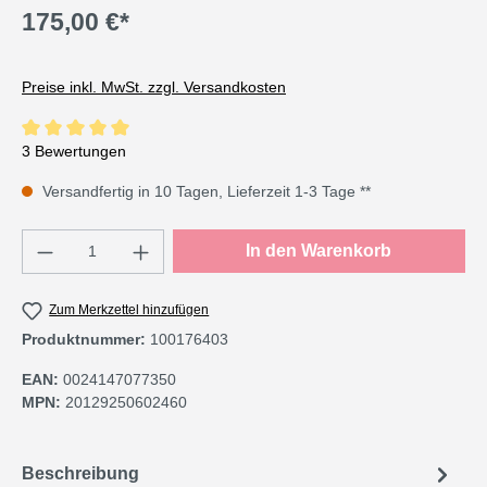
175,00 €*
Preise inkl. MwSt. zzgl. Versandkosten
Durchschnittliche Bewertung von 5 von 5 Sternen
3 Bewertungen
Versandfertig in 10 Tagen, Lieferzeit 1-3 Tage **
Produkt Anzahl: Gib den gewünschten Wert e
In den Warenkorb
Zum Merkzettel hinzufügen
Produktnummer:
100176403
EAN:
0024147077350
MPN:
20129250602460
Beschreibung